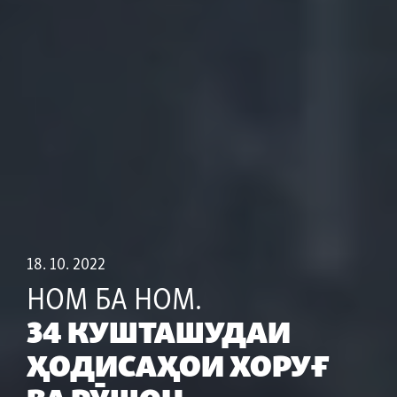
18. 10. 2022
НОМ БА НОМ.
«Шаҳри моро бемард карданд»
34 КУШТАШУДАИ
Аз чӣ шуруъ шуд?
ҲОДИСАҲОИ ХОРУҒ
Рӯшони олуда ба хун