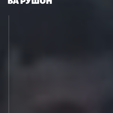
ВА РӮШОН
«Ронанда буд ва зиндагии хоксорона дошт»
«Аз Русия ихроҷ шуда буд»
Интихоби дигар набуд?
Мамадбоқировро кӣ кушт?