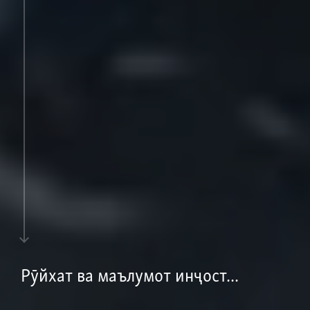
Рӯйхат ва маълумот инҷост...