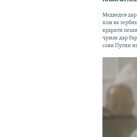
Медведев дар
хом ва зерби
қудрати пеши
ҷумла дар Ғар
сояи Путин и