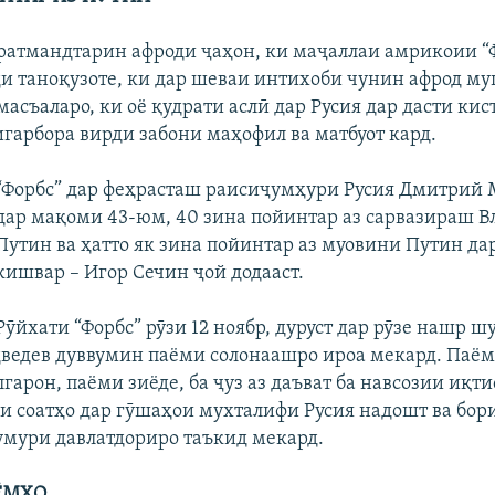
ратмандтарин афроди ҷаҳон, ки маҷаллаи амрикоии “
уди таноқузоте, ки дар шеваи интихоби чунин афрод м
асъаларо, ки оё қудрати аслӣ дар Русия дар дасти кис
игарбора вирди забони маҳофил ва матбуот кард.
“Форбс” дар феҳрасташ раисиҷумҳури Русия Дмитрий 
дар мақоми 43-юм, 40 зина пойинтар аз сарвазираш 
Путин ва ҳатто як зина пойинтар аз муовини Путин да
кишвар – Игор Сечин ҷой додааст.
Рӯйхати “Форбс” рӯзи 12 ноябр, дуруст дар рӯзе нашр шу
едев дуввумин паёми солонаашро ироа мекард. Паёме
гарон, паёми зиёде, ба ҷуз аз даъват ба навсозии иқти
и соатҳо дар гӯшаҳои мухталифи Русия надошт ва бори
 умури давлатдориро таъкид мекард.
ЁМҲО