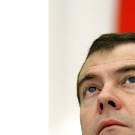
ГУЗОРИШҲОИ РАДИОӢ