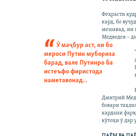
Феҳрасти қуд
кард, бо вуҷ
мешавад, ин м
Медведев – д
Ӯ маҷбур аст, ки бо
мероси Путин мубориза
барад, вале Путинро ба
истеъфо фиристода
наметавонад...
Дмитрий Медв
бовари таҳлил
кардани фарқ
кӯтоҳи ӯ дар
ПАЁМ ВА ПА