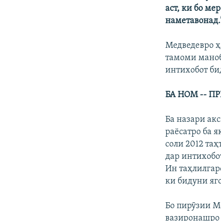
аст, ки бо ме
наметавонад.
Медведевро ҳа
тамоми маноб
интихобот би
БА НОМ -- П
Ба назари ак
раёсатро ба я
соли 2012 таҳ
дар интихобо
Ин таҳлилгар
ки бидуни яг
Бо пирӯзии М
вазиронашро 