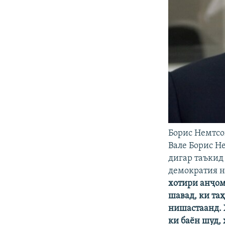
Борис Немтсо
Вале Борис Н
дигар таъкид
демократия н
хотири анҷом
шавад, ки та
нишастаанд. 
ки баён шуд, 