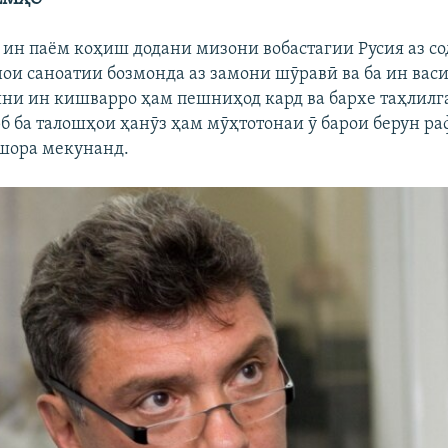
 ин паём коҳиш додани мизони вобастагии Русия аз с
нои саноатии бозмонда аз замони шӯравӣ ва ба ин васи
ни ин кишварро ҳам пешниҳод кард ва бархе таҳлилга
б ба талошҳои ҳанӯз ҳам мӯҳтотонаи ӯ барои берун ра
шора мекунанд.