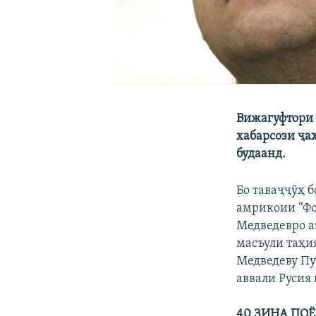
Вижагуфтори 
хабарсози ҷаҳ
будаанд.
Бо таваҷҷӯҳ 
амрикоии “Фо
Медведевро а
масъули таҳи
Медведеву Пут
аввали Русия
40 ЗИНА ПО