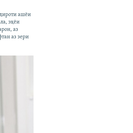
одироти ашёи
ла, эҳёи
рон, аз
фтан аз зери