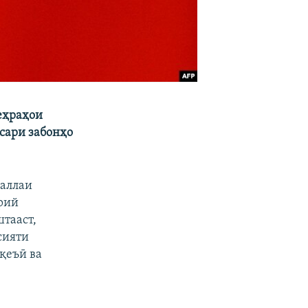
еҳраҳои
 сари забонҳо
ҷаллаи
рий
тааст,
сияти
оқеъӣ ва