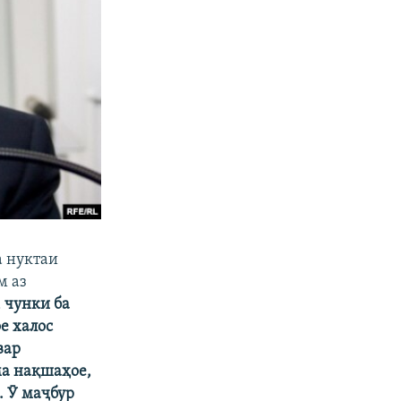
а нуктаи
м аз
 чунки ба
е халос
вар
ма нақшаҳое,
. Ӯ маҷбур