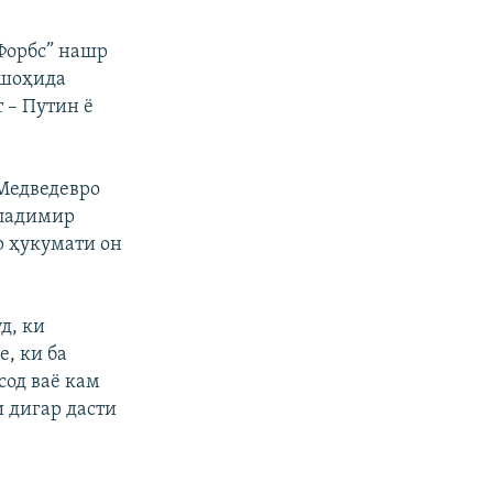
Форбс” нашр
ушоҳида
т – Путин ё
Медведевро
Владимир
р ҳукумати он
д, ки
, ки ба
сод ваё кам
 дигар дасти