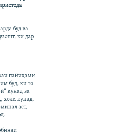
фиристода
арда буд ва
зошт, ки дар
враи пайиҳами
им буд, ки то
рӣ” кунад ва
, холӣ кунад.
минал аст,
д.
кобинаи