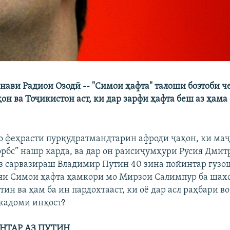
нави Радиои Озодӣ -- "Симои ҳафта" талоши бозтоби ч
он ва Тоҷикистон аст, ки дар зарфи ҳафта беш аз ҳама
бо феҳрасти пурқудратмандтарин афроди ҷаҳон, ки ма
рбс” нашр карда, ва дар он раисиҷумҳури Русия Дмит
з сарвазираш Владимир Путин 40 зина пойинтар гузош
яи Симои ҳафта ҳамкори мо Мирзои Салимпур ба шах
ин ва ҳам ба ин пардохтааст, ки оё дар асл раҳбари в
 кадоми инҳост?
ЁНТАР АЗ ПУТИН