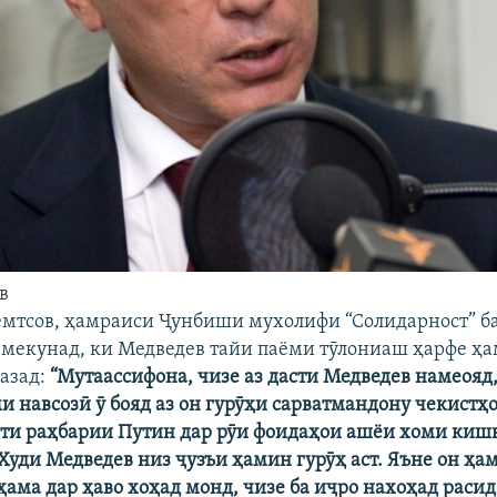
в
емтсов, ҳамраиси Ҷунбиши мухолифи “Солидарност” б
 мекунад, ки Медведев тайи паёми тӯлониаш ҳарфе ҳа
азад:
“Мутаассифона, чизе аз дасти Медведев намеояд,
и навсозӣ ӯ бояд аз он гурӯҳи сарватмандону чекистҳо
ҳти раҳбарии Путин дар рӯи фоидаҳои ашёи хоми киш
Худи Медведев низ ҷузъи ҳамин гурӯҳ аст. Яъне он ҳа
ҳама дар ҳаво хоҳад монд, чизе ба иҷро нахоҳад расид