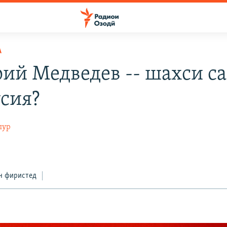
А
ий Медведев -- шахси с
усия?
пур
н фиристед