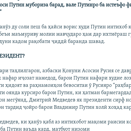
роси Путин мубориза барад, вале Путинро ба истеъфо 
”
нӯз ду соли пеш ба ҳайси ворис худи Путин интихоб к
еъи маъмуриву молии мавҷударо ҳам дар ихтиёраш гу
дуни кадом рақобати ҷиддӣ баранда шавад.
РЕЗИДЕНТ?
сари таҳлилгарон, азбаски Қонуни Асосии Русия се да
к нафар иҷозат намедод, барои Путин нафари худие лоз
ти ҳидоят ва раҳнамоиҳои бевоситаи ӯ Русияро “раҳба
ти оянда курсиро барои Путин, ки ҳатман бармегардад
он мегӯянд, Дмитрий Медведев як президенти сирф но
он тардид ҷойро барои Владимир Путин холӣ хоҳад кар
едведев, ки ҳанӯз қабл аз интихобот мақоми раисии 
ба Путин ваъда кард, матбуот низоми