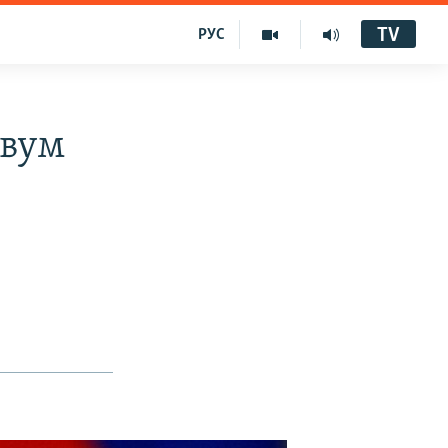
TV
РУС
авум