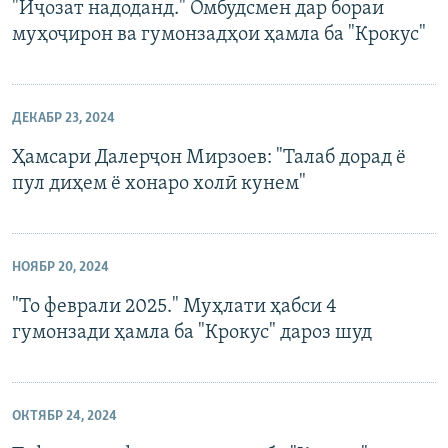
"Иҷозат надоданд." Омбудсмен дар бораи
муҳоҷирон ва гумонзадҳои ҳамла ба "Крокус"
ДЕКАБР 23, 2024
Ҳамсари Далерҷон Мирзоев: "Талаб дорад ё
пул диҳем ё хонаро холӣ кунем"
НОЯБР 20, 2024
"То феврали 2025." Муҳлати ҳабси 4
гумонзади ҳамла ба "Крокус" дароз шуд
ОКТЯБР 24, 2024