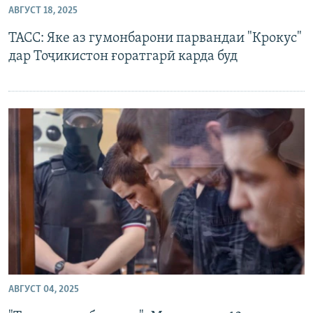
АВГУСТ 18, 2025
ГУЗОРИШҲОИ РАДИОӢ
Русский
ТАСС: Яке аз гумонбарони парвандаи "Крокус"
дар Тоҷикистон ғоратгарӣ карда буд
ПАЙГИРӢ КУНЕД
Ҳамаи сомонаҳои RFE/RL
АВГУСТ 04, 2025