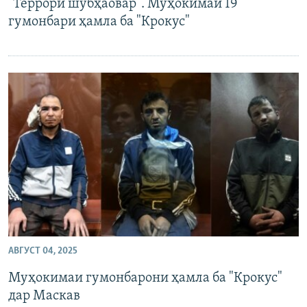
"Террори шубҳаовар". Муҳокимаи 19
гумонбари ҳамла ба "Крокус"
АВГУСТ 04, 2025
Муҳокимаи гумонбарони ҳамла ба "Крокус"
дар Маскав