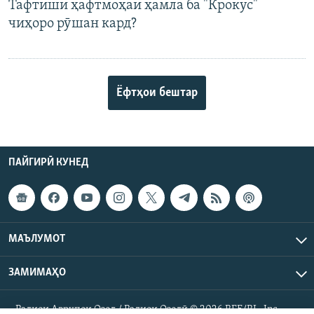
Тафтиши ҳафтмоҳаи ҳамла ба "Крокус"
чиҳоро рӯшан кард?
Ёфтҳои бештар
ПАЙГИРӢ КУНЕД
МАЪЛУМОТ
ЗАМИМАҲО
Радиои Аврупои Озод / Радиои Озодӣ © 2026 RFE/RL. Inc.