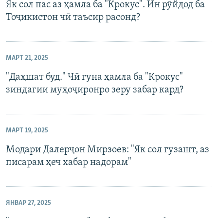
Як сол пас аз ҳамла ба "Крокус". Ин рӯйдод ба
Тоҷикистон чӣ таъсир расонд?
МАРТ 21, 2025
"Даҳшат буд." Чӣ гуна ҳамла ба "Крокус"
зиндагии муҳоҷиронро зеру забар кард?
МАРТ 19, 2025
Модари Далерҷон Мирзоев: "Як сол гузашт, аз
писарам ҳеч хабар надорам"
ЯНВАР 27, 2025