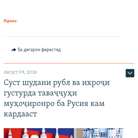
Идома
Ба дигарон фиристед
Август 09, 2026
Суст шудани рубл ва ихроҷи
густурда таваҷҷуҳи
муҳоҷиронро ба Русия кам
кардааст