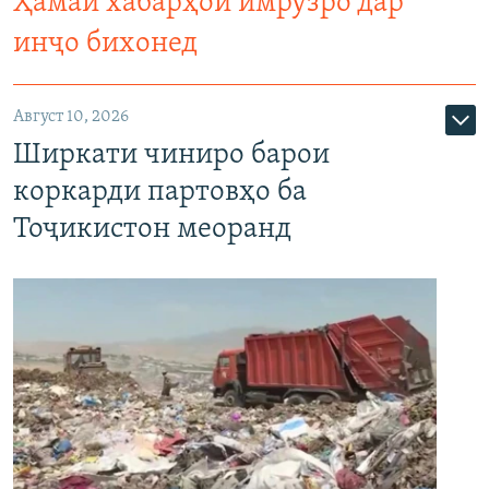
Ҳамаи хабарҳои имрӯзро дар
инҷо бихонед
Август 10, 2026
Ширкати чиниро барои
коркарди партовҳо ба
Тоҷикистон меоранд