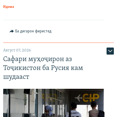
Идома
Ба дигарон фиристед
Август 07, 2026
Сафари муҳоҷирон аз
Тоҷикистон ба Русия кам
шудааст