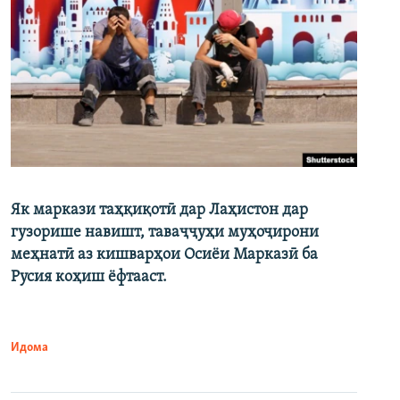
Як маркази таҳқиқотӣ дар Лаҳистон дар
гузорише навишт, таваҷҷуҳи муҳоҷирони
меҳнатӣ аз кишварҳои Осиёи Марказӣ ба
Русия коҳиш ёфтааст.
Идома