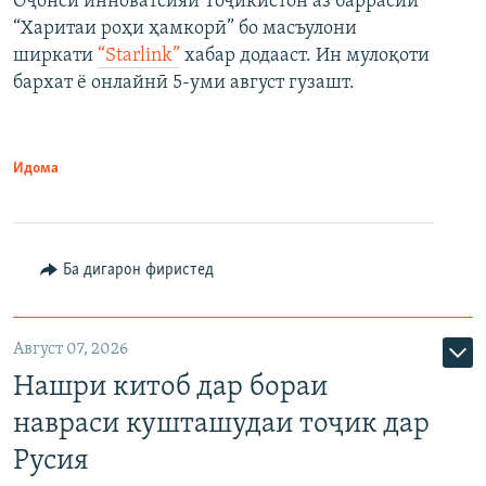
Оҷонси инноватсияи Тоҷикистон аз баррасии
“Харитаи роҳи ҳамкорӣ” бо масъулони
ширкати
“Starlink”
хабар додааст. Ин мулоқоти
бархат ё онлайнӣ 5-уми август гузашт.
Идома
Ба дигарон фиристед
Август 07, 2026
Нашри китоб дар бораи
навраси кушташудаи тоҷик дар
Русия