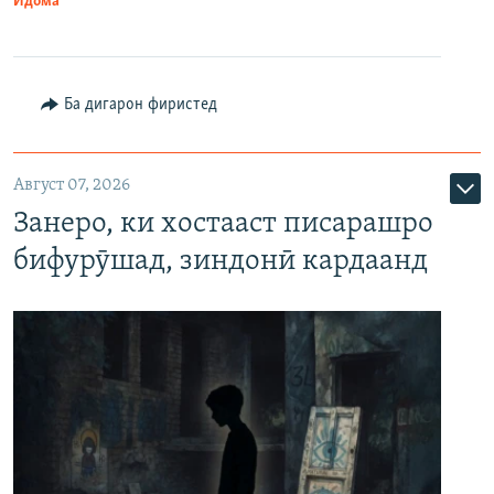
Идома
Ба дигарон фиристед
Август 07, 2026
Занеро, ки хостааст писарашро
бифурӯшад, зиндонӣ кардаанд