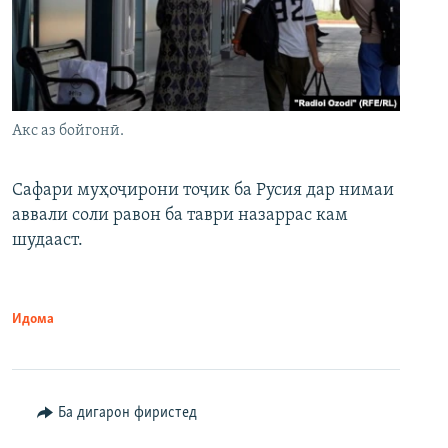
Акс аз бойгонӣ.
Сафари муҳоҷирони тоҷик ба Русия дар нимаи
аввали соли равон ба таври назаррас кам
шудааст.
Идома
Ба дигарон фиристед