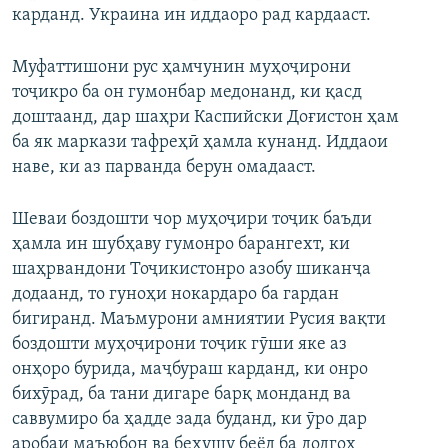
карданд. Украина ин иддаоро рад кардааст.
Муфаттишони рус ҳамчунин муҳоҷирони
тоҷикро ба он гумонбар медонанд, ки қасд
доштаанд, дар шаҳри Каспийски Доғистон ҳам
ба як маркази тафреҳӣ ҳамла кунанд. Иддаои
наве, ки аз парванда берун омадааст.
Шеваи боздошти чор муҳоҷири тоҷик баъди
ҳамла ин шубҳаву гумонро барангехт, ки
шаҳрвандони Тоҷикистонро азобу шиканҷа
додаанд, то гуноҳи нокардаро ба гардан
бигиранд. Маъмурони амниятии Русия вақти
боздошти муҳоҷирони тоҷик гӯши яке аз
онҳоро бурида, маҷбураш карданд, ки онро
бихӯрад, ба тани дигаре барқ монданд ва
саввумиро ба ҳадде зада буданд, ки ӯро дар
аробаи маъюбон ва беҳушу беёд ба додгоҳ