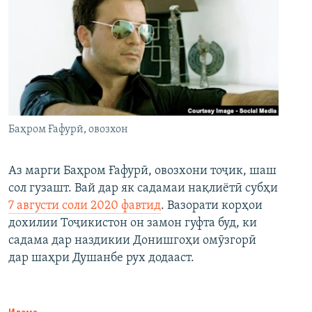
Баҳром Ғафурӣ, овозхон
Аз марги Баҳром Ғафурӣ, овозхони тоҷик, шаш
сол гузашт. Вай дар як садамаи нақлиётӣ субҳи
7 августи соли 2020 фавтид
. Вазорати корҳои
дохилии Тоҷикистон он замон гуфта буд, ки
садама дар наздикии Донишгоҳи омӯзгорӣ
дар шаҳри Душанбе рух додааст.