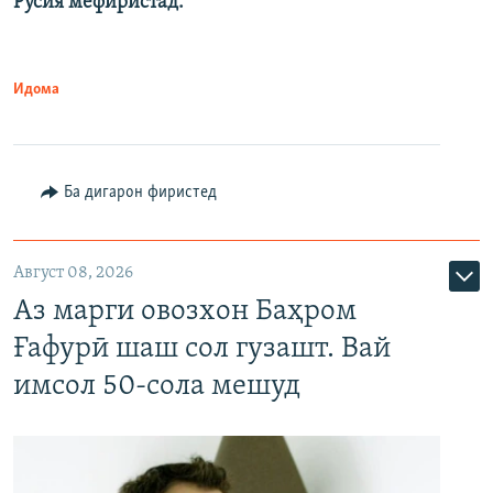
Русия мефиристад.
Идома
Ба дигарон фиристед
Август 08, 2026
Аз марги овозхон Баҳром
Ғафурӣ шаш сол гузашт. Вай
имсол 50-сола мешуд