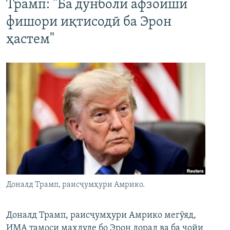
Трамп: "Ба дунболи афзоиши
фишори иқтисодӣ ба Эрон
ҳастем"
Доналд Трамп, раисҷумҳури Амрико.
Доналд Трамп, раисҷумҳури Амрико мегӯяд,
ИМА тамоси маҳдуде бо Эрон дорад ва ба ҷойи