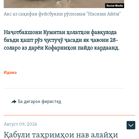
Акс аз саҳифаи фейсбукии рӯзномаи "Насими Айём"
Наҷотбахшони Кумитаи ҳолатҳои фавқулода
баъди ҳашт рӯз ҷустуҷӯ ҷасади як ҷавони 28-
соларо аз дарёи Кофарниҳон пайдо кардаанд.
Идома
Ба дигарон фиристед
Август 09, 2026
Қабули таҳримҳои нав алайҳи