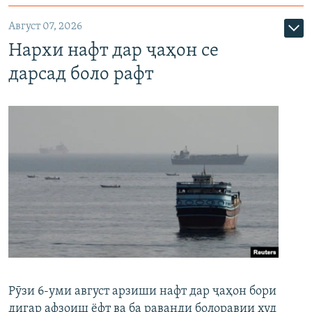
Август 07, 2026
Нархи нафт дар ҷаҳон се
дарсад боло рафт
Рӯзи 6-уми август арзиши нафт дар ҷаҳон бори
дигар афзоиш ёфт ва ба раванди болоравии худ