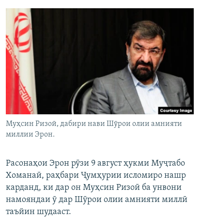
Муҳсин Ризоӣ, дабири нави Шӯрои олии амнияти
миллии Эрон.
Расонаҳои Эрон рӯзи 9 август ҳукми Муҷтабо
Хоманаӣ, раҳбари Ҷумҳурии исломиро нашр
карданд, ки дар он Муҳсин Ризоӣ ба унвони
намояндаи ӯ дар Шӯрои олии амнияти миллӣ
таъйин шудааст.