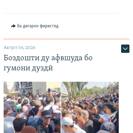
Ба дигарон фиристед
Август 06, 2026
Боздошти ду афвшуда бо
гумони дуздӣ