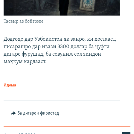
Тасвир аз бойгонӣ
Додгоҳе дар Узбекистон як занро, ки хостааст,
писарашро дар ивази 3300 доллар ба ҷуфти
дигаре фурӯшад, ба севуним сол зиндон
маҳкум кардааст.
Идома
Ба дигарон фиристед