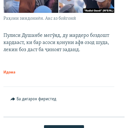
Раҳоии зиндониён. Акс аз бойгонӣ
Пулиси Душанбе мегӯяд, ду мардеро боздошт
кардааст, ки бар асоси қонуни афв озод шуда,
лекин боз даст ба ҷиноят заданд.
Идома
Ба дигарон фиристед