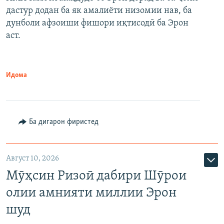
дастур додан ба як амалиёти низомии нав, ба
дунболи афзоиши фишори иқтисодӣ ба Эрон
аст.
Идома
Ба дигарон фиристед
Август 10, 2026
Мӯҳсин Ризоӣ дабири Шӯрои
олии амнияти миллии Эрон
шуд