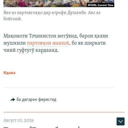
Яке аз партовгоҳҳо дар атрофи Душанбе. Акс аз
бойгонӣ.
Мақомоти Тоҷикистон мегӯянд, барои ҳалли
мушкили
партовҳои маишӣ
, бо як ширкати
чинӣ гуфтугӯ кардаанд.
Идома
Ба дигарон фиристед
Август 10, 2026