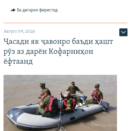
Ба дигарон фиристед
Август 09, 2026
Ҷасади як ҷавонро баъди ҳашт
рӯз аз дарёи Кофарниҳон
ёфтаанд