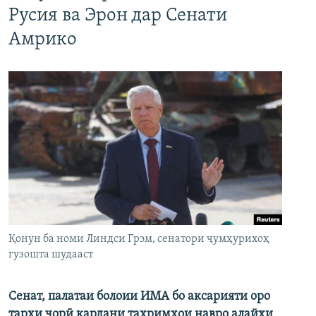
Русия ва Эрон дар Сенати
Амрико
Қонун ба номи Линдси Грэм, сенатори ҷумҳурихоҳ
гузошта шудааст
Сенат, палатаи болоии ИМА бо аксарияти оро
тарҳи ҷорӣ кардани таҳримҳои навро алайҳи