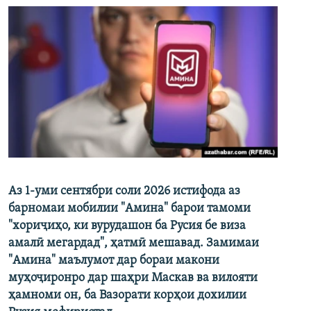
Аз 1-уми сентябри соли 2026 истифода аз
барномаи мобилии "Амина" барои тамоми
"хориҷиҳо, ки вурудашон ба Русия бе виза
амалӣ мегардад", ҳатмӣ мешавад. Замимаи
"Амина" маълумот дар бораи макони
муҳоҷиронро дар шаҳри Маскав ва вилояти
ҳамноми он, ба Вазорати корҳои дохилии