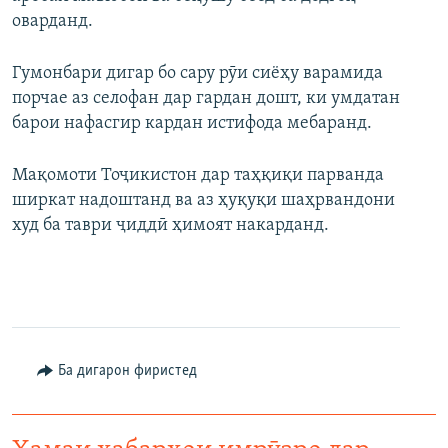
оварданд.
Гумонбари дигар бо сару рӯи сиёҳу варамида
порчае аз селофан дар гардан дошт, ки умдатан
барои нафасгир кардан истифода мебаранд.
Мақомоти Тоҷикистон дар таҳқиқи парванда
ширкат надоштанд ва аз ҳуқуқи шаҳрвандони
худ ба таври ҷиддӣ ҳимоят накарданд.
Ба дигарон фиристед