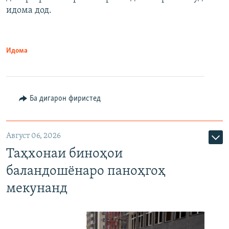
идома дод.
Идома
Ба дигарон фиристед
Август 06, 2026
Таҳхонаи биноҳои
баландошёнаро паноҳгоҳ
мекунанд