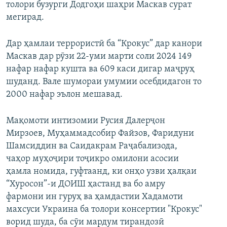
толори бузурги Додгоҳи шаҳри Маскав сурат
мегирад.
Дар ҳамлаи террористӣ ба “Крокус” дар канори
Маскав дар рӯзи 22-уми марти соли 2024 149
нафар нафар кушта ва 609 каси дигар маҷруҳ
шуданд. Вале шумораи умумии осебдидагон то
2000 нафар эълон мешавад.
Мақомоти интизомии Русия Далерҷон
Мирзоев, Муҳаммадсобир Файзов, Фаридуни
Шамсиддин ва Саидакрам Раҷабализода,
чаҳор муҳоҷири тоҷикро омилони асосии
ҳамла номида, гуфтаанд, ки онҳо узви ҳалқаи
“Хуросон”-и ДОИШ ҳастанд ва бо амру
фармони ин гуруҳ ва ҳамдастии Хадамоти
махсуси Украина ба толори консертии "Крокус"
ворид шуда, ба сӯи мардум тирандозӣ