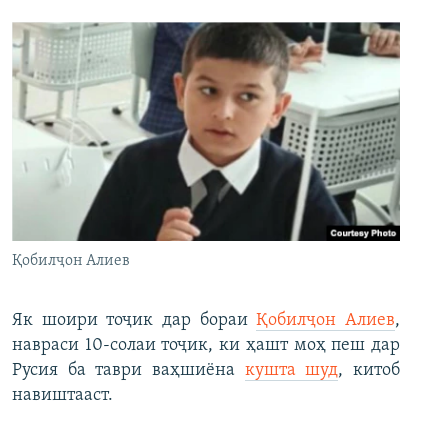
Қобилҷон Алиев
Як шоири тоҷик дар бораи
Қобилҷон Алиев
,
навраси 10-солаи тоҷик, ки ҳашт моҳ пеш дар
Русия ба таври ваҳшиёна
кушта шуд
, китоб
навиштааст.