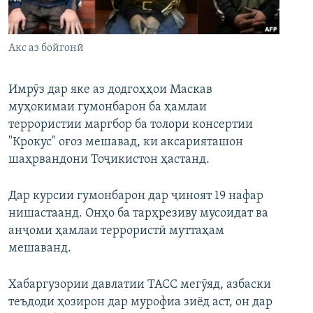
ГУЗОРИШҲОИ РАДИОӢ
Русский
Акс аз бойгонӣ
ПАЙГИРӢ КУНЕД
Имрӯз дар яке аз додгоҳҳои Маскав
муҳокимаи гумонбарон ба ҳамлаи
террористии маргбор ба толори консертии
"Крокус" оғоз мешавад, ки аксарияташон
Ҳамаи сомонаҳои RFE/RL
шаҳрвандони Тоҷикистон ҳастанд.
Дар курсии гумонбарон дар ҷиноят 19 нафар
нишастаанд. Онҳо ба тарҳрезиву мусоидат ва
анҷоми ҳамлаи террористӣ муттаҳам
мешаванд.
Хабаргузории давлатии ТАСС мегӯяд, азбаски
теъдоди ҳозирон дар мурофиа зиёд аст, он дар