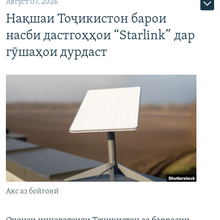
Август 07, 2026
Нақшаи Тоҷикистон барои
насби дастгоҳҳои “Starlink” дар
гӯшаҳои дурдаст
Акс аз бойгонӣ