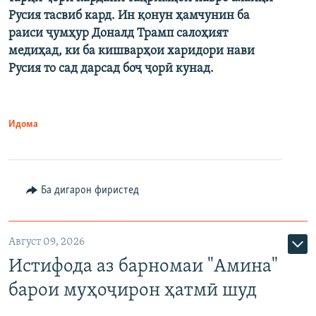
Русия тасвиб кард. Ин қонун ҳамчунин ба
раиси ҷумҳур Доналд Трамп салоҳият
медиҳад, ки ба кишварҳои харидори нави
Русия то сад дарсад боҷ ҷорӣ кунад.
Идома
Ба дигарон фиристед
Август 09, 2026
Истифода аз барномаи "Амина"
барои муҳоҷирон ҳатмӣ шуд