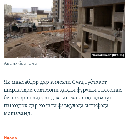
Акс аз бойгонӣ
Як мансабдор дар вилояти Суғд гуфтааст,
ширкатҳои сохтмонӣ ҳаққи фурӯши таҳхонаи
биноҳоро надоранд ва ин маконҳо ҳамчун
паноҳгоҳ дар ҳолати фавқулода истифода
мешаванд.
Идома