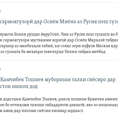
6
 сармоягузорӣ дар Осиёи Миёна аз Русия пеш гу
лумоти Бонки рушди АвруОсиё, Чин аз Русия пеш гузашта ва б
н сармоягузори мустақими хориҷӣ дар Осиёи Марказӣ табдил
аршор аз манбаъҳои табиӣ, ки солҳо зери нуфузи Маскав қар
аз гузашта ба меҳвари таваҷҷуҳи Пекин табдил меёбад.
6
 Қамчибек Тошиев муборизаи талхи сиёсиро дар
стон нишон дод
 додгоҳии Қамчибек Тошиев, раиси пешини Кумитаи амния
он бо иттиҳоми талоши табаддулоти давлатӣ, яке аз нишонаҳ
ти амиқ дар низоми сиёсии кишвар шудааст.