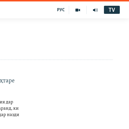
TV
РУС
еҳтаре
ия дар
аранд, ки
дар назди