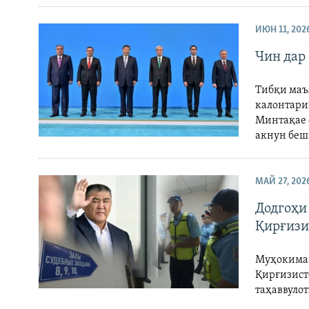
ИЮН 11, 202
Чин дар
Тибқи маъ
калонтари
Минтақае с
акнун беш 
МАЙ 27, 202
Додгоҳи
Қирғизи
Муҳокимаи
Қирғизист
таҳаввуло