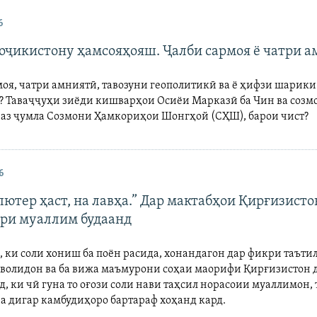
6
Тоҷикистону ҳамсояҳояш. Ҷалби сармоя ё чатри 
моя, чатри амниятӣ, тавозуни геополитикӣ ва ё ҳифзи шарики
? Таваҷҷуҳи зиёди кишварҳои Осиёи Марказӣ ба Чин ва созм
, аз ҷумла Созмони Ҳамкориҳои Шонгҳой (СҲШ), барои чист?
6
ютер ҳаст, на лавҳа.” Дар мактабҳои Қирғизисто
ри муаллим будаанд
, ки соли хониш ба поён расида, хонандагон дар фикри таътил
 волидон ва ба вижа маъмурони соҳаи маорифи Қирғизистон 
, ки чӣ гуна то оғози соли нави таҳсил норасоии муаллимон,
а дигар камбудиҳоро бартараф хоҳанд кард.