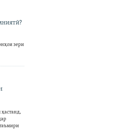
амниятӣ?
онҳои зери
н
 ҳастанд,
дар
 таъмири