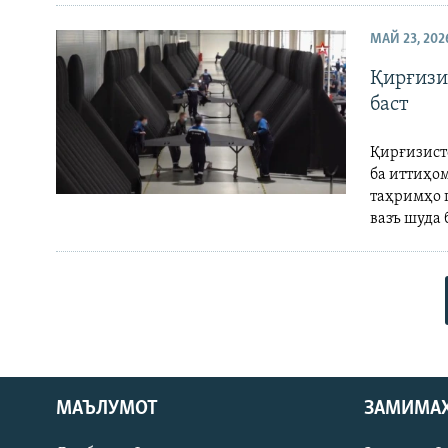
МАЙ 23, 202
Қирғизи
баст
Қирғизист
ба иттиҳо
таҳримҳо п
вазъ шуда 
Русский
МАЪЛУМОТ
ЗАМИМА