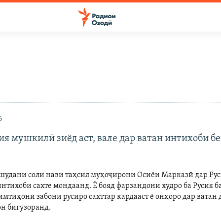
6
ия мушкилӣ зиёд аст, вале дар ватан интихоби б
 шудани соли нави таҳсил муҳоҷирони Осиёи Марказӣ дар Рус
нтихоби сахте мондаанд. Ё бояд фарзандони худро ба Русия б
мтиҳони забони русиро сахттар кардааст ё онҳоро дар ватан 
н бигузоранд.