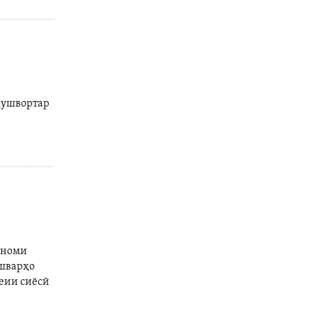
душвортар
 номи
ишварҳо
қеии сиёсӣ