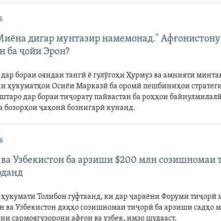
6
Миёна дигар мунтазир намемонад." Афғонистону
н ба ҷойи Эрон?
дар бораи ояндаи тангӣ ё гулӯгоҳи Ҳурмуз ва амнияти минта
 ки ҳукуматҳои Осиёи Марказӣ ба оромӣ пешбиниҳои стратег
аштаро дар бораи тиҷорату пайвастан ба роҳҳои байнулмилалӣ
ба бозорҳои ҷаҳонӣ бознигарӣ кунанд.
6
 ва Узбекистон ба арзиши $200 млн созишномаи 
рданд
ҳукумати Толибон гуфтаанд, ки дар ҷараёни Форуми тиҷорӣ
н ва Узбекистон даҳҳо созишномаи тиҷорӣ ба арзиши садҳо 
ни сармоягузорони афғон ва узбек, имзо шудааст.