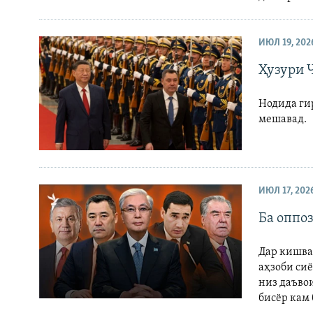
ИЮЛ 19, 202
Ҳузури 
Нодида ги
мешавад.
ИЮЛ 17, 202
Ба оппо
Дар кишва
аҳзоби си
низ даъво
бисёр кам 