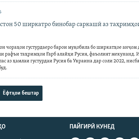
6
стон 50 ширкатро бинобар саркашӣ аз таҳримҳо
он чораҳои густурдаеро барои муқобила бо ширкатҳое анҷом д
ми рафъи таҳримҳои Ғарб алайҳи Русия, фаъолият мекунанд. 
ас аз ҳамлаи густурдаи Русия ба Украина дар соли 2022, нисб
буд.
Ёфтҳои бештар
ҲО
ПАЙГИРӢ КУНЕД