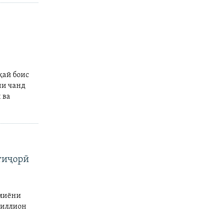
қаӣ боис
ии чанд
 ва
тиҷорӣ
 миёни
миллион