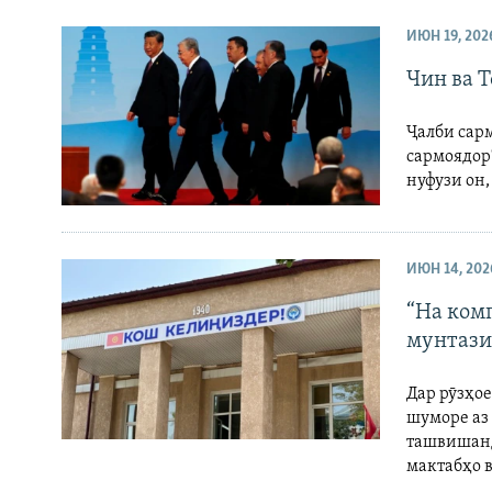
ИЮН 19, 202
Чин ва 
Ҷалби сар
сармоядор
нуфузи он
ИЮН 14, 202
“На комп
мунтази
Дар рӯзҳое
шуморе аз
ташвишанд
мактабҳо в