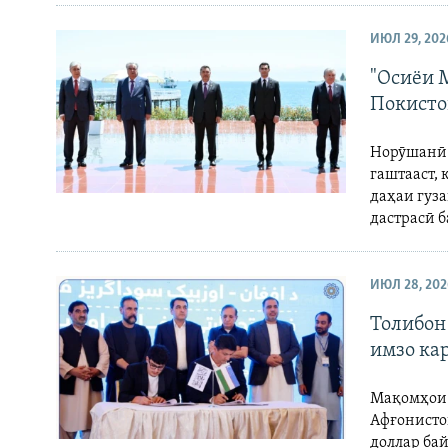
ГУЗОРИШҲОИ РАДИОӢ
ИЮЛ 29, 202
"Осиёи 
Покисто
Норӯшанӣ 
гаштааст,
даҳаи гуз
дастрасӣ 
ИЮЛ 28, 202
Толибон
имзо ка
Мақомҳои 
Афғонисто
доллар бай