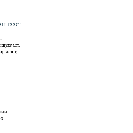
заштааст
а
 шудааст.
ор дошт,
тии
ои