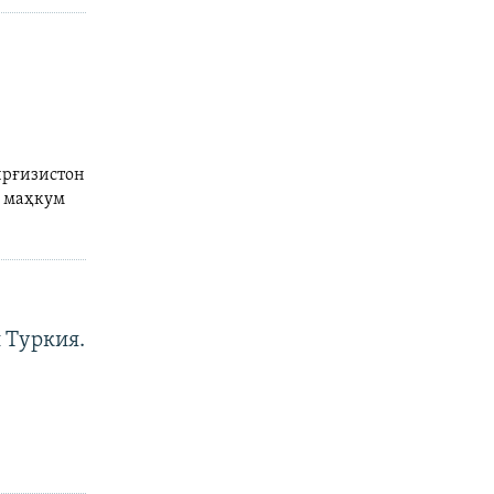
ирғизистон
н маҳкум
 Туркия.