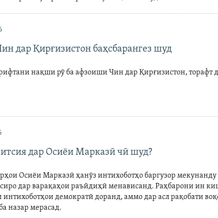
6
Чин дар Қирғизистон баҳсбарангез шуд
рифтани нақши рӯ ба афзоиши Чин дар Қирғизистон, торафт 
6
зитсия дар Осиёи Марказӣ чӣ шуд?
рҳои Осиёи Марказӣ ҳанӯз интихоботҳо баргузор мекунанду
ёсиро дар варақаҳои раъйдиҳӣ менависанд. Раҳбарони ин к
и интихоботҳои демократӣ доранд, аммо дар асл рақобати во
ба назар мерасад.