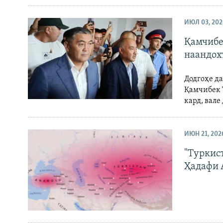
ИЮЛ 03, 202
Қамчибе
наандох
Додгоҳе д
Қамчибек 
кард, вале
ИЮН 21, 202
"Туркис
Ҳадафи 