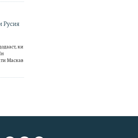
и Русия
одааст, ки
Ин
ати Маскав