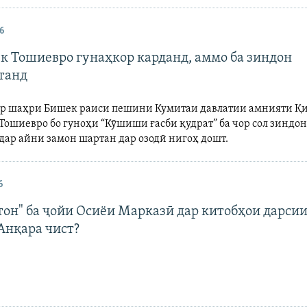
6
к Тошиевро гунаҳкор карданд, аммо ба зиндон
танд
ар шаҳри Бишек раиси пешини Кумитаи давлатии амнияти Қ
Тошиевро бо гуноҳи “Кӯшиши ғасби қудрат” ба чор сол зиндо
 дар айни замон шартан дар озодӣ нигоҳ дошт.
6
тон" ба ҷойи Осиёи Марказӣ дар китобҳои дарсии
Анқара чист?