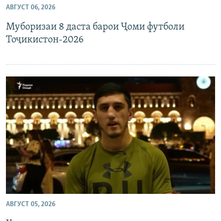
АВГУСТ 06, 2026
ГУЗОРИШҲОИ РАДИОӢ
Русский
Муборизаи 8 даста барои Ҷоми футболи
Тоҷикистон-2026
ПАЙГИРӢ КУНЕД
Ҳамаи сомонаҳои RFE/RL
АВГУСТ 05, 2026