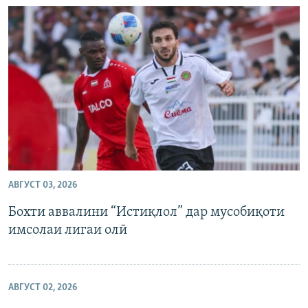
АВГУСТ 03, 2026
Бохти аввалини “Истиқлол” дар мусобиқоти
имсолаи лигаи олӣ
АВГУСТ 02, 2026