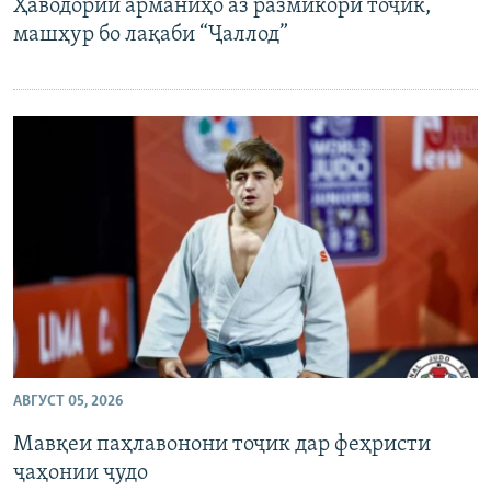
Ҳаводории арманиҳо аз размикори тоҷик,
машҳур бо лақаби “Ҷаллод”
АВГУСТ 05, 2026
Мавқеи паҳлавонони тоҷик дар феҳристи
ҷаҳонии ҷудо