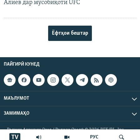
Алиев дар мусобиқоти UFC
Ёфтҳои бештар
ПАЙГИРӢ КУНЕД
МАЪЛУМОТ
ЗАМИМАҲО
Радиои Аврупои Озод / Радиои Озодӣ © 2026 RFE/RL. Inc.
Ҳамаи ҳуқуқ маҳфуз аст.
TV
РУС