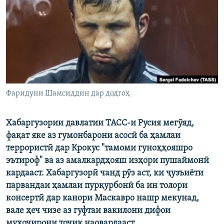
ГУЗОРИШҲОИ РАДИОӢ
Русский
ПАЙГИРӢ КУНЕД
Фаридуни Шамсиддин дар додгоҳ
Ҳамаи сомонаҳои RFE/RL
Хабаргузории давлатии ТАСС-и Русия мегӯяд,
фақат яке аз гумонбарони асосӣ ба ҳамлаи
террористӣ дар Крокус "тамоми гуноҳҳояшро
эътироф" ва аз амалкардҳояш изҳори пушаймонӣ
кардааст. Хабаргузорӣ чанд рӯз аст, ки ҷузъиёти
парвандаи ҳамлаи пурқурбонӣ ба ин толори
консертӣ дар канори Маскавро нашр мекунад,
вале ҳеч чизе аз гуфтаи вакилони дифои
муҳоҷирони тоҷик наовардааст.