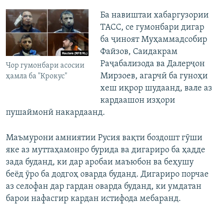
Ба навиштаи хабаргузории
ТАСС, се гумонбари дигар
ба ҷиноят Муҳаммадсобир
Файзов, Саидакрам
Раҷабализода ва Далерҷон
Чор гумонбари асосии
Мирзоев, агарчӣ ба гуноҳи
ҳамла ба "Крокус"
хеш иқрор шудаанд, вале аз
кардаашон изҳори
пушаймонӣ накардаанд.
Маъмурони амниятии Русия вақти боздошт гӯши
яке аз муттаҳамонро бурида ва дигариро ба ҳадде
зада буданд, ки дар аробаи маъюбон ва беҳушу
беёд ӯро ба додгоҳ оварда буданд. Дигариро порчае
аз селофан дар гардан оварда буданд, ки умдатан
барои нафасгир кардан истифода мебаранд.