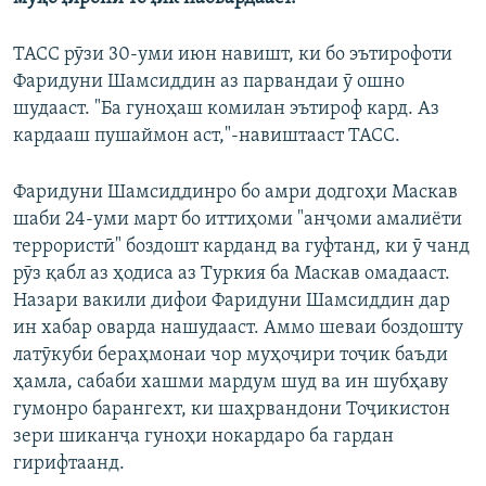
ТАСС рӯзи 30-уми июн навишт, ки бо эътирофоти
Фаридуни Шамсиддин аз парвандаи ӯ ошно
шудааст. "Ба гуноҳаш комилан эътироф кард. Аз
кардааш пушаймон аст,"-навиштааст ТАСС.
Фаридуни Шамсиддинро бо амри додгоҳи Маскав
шаби 24-уми март бо иттиҳоми "анҷоми амалиёти
террористӣ" боздошт карданд ва гуфтанд, ки ӯ чанд
рӯз қабл аз ҳодиса аз Туркия ба Маскав омадааст.
Назари вакили дифои Фаридуни Шамсиддин дар
ин хабар оварда нашудааст. Аммо шеваи боздошту
латӯкуби бераҳмонаи чор муҳоҷири тоҷик баъди
ҳамла, сабаби хашми мардум шуд ва ин шубҳаву
гумонро барангехт, ки шаҳрвандони Тоҷикистон
зери шиканҷа гуноҳи нокардаро ба гардан
гирифтаанд.