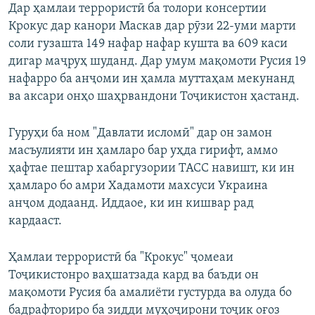
Дар ҳамлаи террористӣ ба толори консертии
Крокус дар канори Маскав дар рӯзи 22-уми марти
соли гузашта 149 нафар нафар кушта ва 609 каси
дигар маҷруҳ шуданд. Дар умум мақомоти Русия 19
нафарро ба анҷоми ин ҳамла муттаҳам мекунанд
ва аксари онҳо шаҳрвандони Тоҷикистон ҳастанд.
Гуруҳи ба ном "Давлати исломӣ" дар он замон
масъулияти ин ҳамларо бар уҳда гирифт, аммо
ҳафтае пештар хабаргузории ТАСС навишт, ки ин
ҳамларо бо амри Хадамоти махсуси Украина
анҷом додаанд. Иддаое, ки ин кишвар рад
кардааст.
Ҳамлаи террористӣ ба "Крокус" ҷомеаи
Тоҷикистонро ваҳшатзада кард ва баъди он
мақомоти Русия ба амалиёти густурда ва олуда бо
бадрафториро ба зидди муҳоҷирони тоҷик оғоз