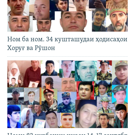
Ном ба ном. 34 кушташудаи ҳодисаҳои
Хоруғ ва Рӯшон