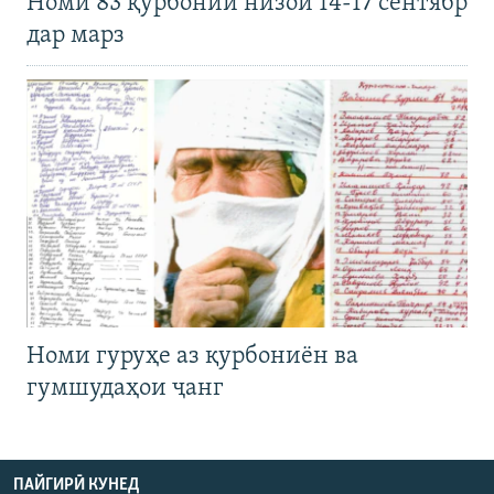
Номи 83 қурбонии низои 14-17 сентябр
дар марз
Номи гуруҳе аз қурбониён ва
гумшудаҳои ҷанг
ПАЙГИРӢ КУНЕД