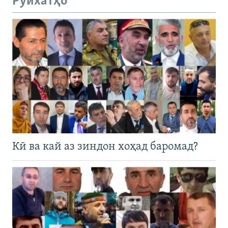
Рӯйхатҳо
Кӣ ва кай аз зиндон хоҳад баромад?