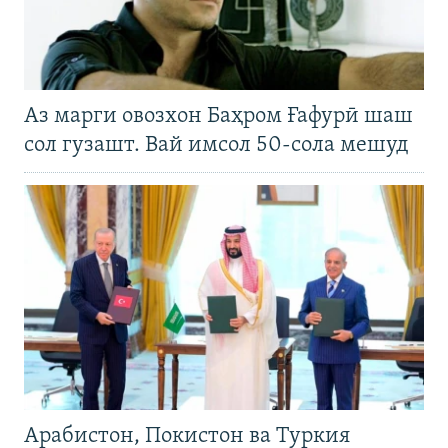
Аз марги овозхон Баҳром Ғафурӣ шаш
сол гузашт. Вай имсол 50-сола мешуд
Арабистон, Покистон ва Туркия