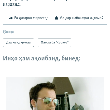
карданд.
Ба дигарон фиристед
Мо дар шабакаҳои иҷтимоӣ
Гӯшаҳо
Дар чанд ҷумла
Ҳамла ба "Крокус"
Инҳо ҳам аҷоибанд, бинед: