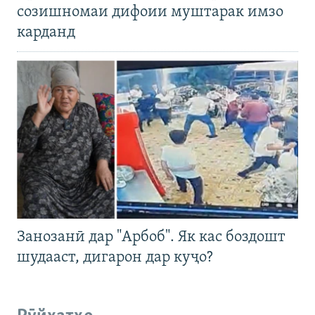
созишномаи дифоии муштарак имзо
карданд
Занозанӣ дар "Арбоб". Як кас боздошт
шудааст, дигарон дар куҷо?