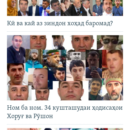
Кӣ ва кай аз зиндон хоҳад баромад?
Ном ба ном. 34 кушташудаи ҳодисаҳои
Хоруғ ва Рӯшон