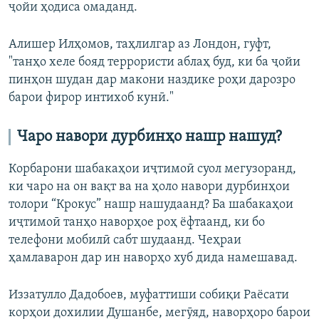
ҷойи ҳодиса омаданд.
Алишер Илҳомов, таҳлилгар аз Лондон, гуфт,
"танҳо хеле бояд террористи аблаҳ буд, ки ба ҷойи
пинҳон шудан дар макони наздике роҳи дарозро
барои фирор интихоб кунӣ."
Чаро навори дурбинҳо нашр нашуд?
Корбарони шабакаҳои иҷтимоӣ суол мегузоранд,
ки чаро на он вақт ва на ҳоло навори дурбинҳои
толори “Крокус” нашр нашудаанд? Ба шабакаҳои
иҷтимоӣ танҳо наворҳое роҳ ёфтаанд, ки бо
телефони мобилӣ сабт шудаанд. Чеҳраи
ҳамлаварон дар ин наворҳо хуб дида намешавад.
Иззатулло Дадобоев, муфаттиши собиқи Раёсати
корҳои дохилии Душанбе, мегӯяд, наворҳоро барои