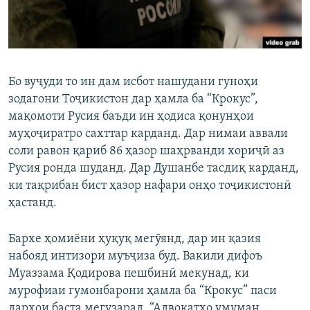
Бо вуҷуди то ин дам исбот нашудани гуноҳи
зодагони Тоҷикистон дар ҳамла ба “Крокус”,
мақомоти Русия баъди ин ҳодиса қонунҳои
муҳоҷиратро сахттар карданд. Дар нимаи аввали
соли равон қариб 86 ҳазор шаҳрванди хориҷӣ аз
Русия ронда шуданд. Дар Душанбе тасдиқ карданд,
ки тақрибан бист ҳазор нафари онҳо тоҷикистонӣ
ҳастанд.
Бархе ҳомиёни ҳуқуқ мегӯянд, дар ин қазия
набояд интизори муъҷиза буд. Вакили дифоъ
Муаззама Қодирова пешбинӣ мекунад, ки
мурофиаи гумонбарони ҳамла ба “Крокус” паси
дарҳои баста мегузарад. “Адвокатҳо умуман