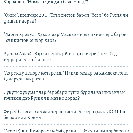
Корбарон: "Номи тоҷик дар бало монд"?
"Окно", пойгоҳи 201… Тоҷикистон барои "бозӣ" бо Русия чӣ
фишанг дорад?
"Дарси Крокус". Ҳамла дар Маскав чӣ мушкилотеро барои
Тоҷикистон ошкор кард?
Рустам Азизӣ: Барои пешгирӣ танҳо шиори “нест бод
терроризм” кофӣ нест
"Аз рейду депорт метарсид." Нақли модар ва ҳамдеҳагони
Далерҷон Мирзоев
Сукути ҳукумат дар баробари гӯши бурида ва шиканҷаи
тоҷикон дар Русия чӣ маъно дорад?
Фиреб баъд аз ҳамлаи террористӣ. Аз бераҳмии ДОИШ то
бешармии Кремл
"Агар гӯши Шуморо ҳам бибуранд..." Вокуниши корбарони