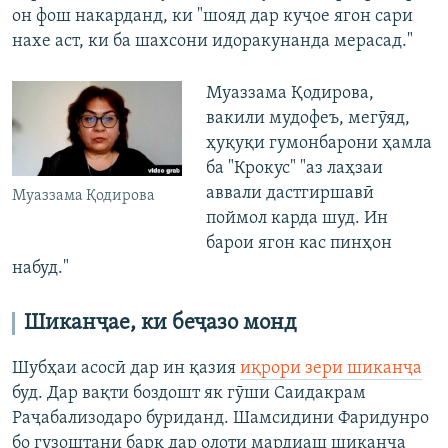
он фош накарданд, ки "шояд дар куҷое ягон сари
нахе аст, ки ба шахсони идоракунанда мерасад."
Муаззама Қодирова,
вакили мудофеъ, мегӯяд,
ҳуқуқи гумонбарони ҳамла
ба "Крокус" "аз лаҳзаи
аввали дастгиршавӣ
Муаззама Қодирова
поймол карда шуд. Ин
барои ягон кас пинҳон
набуд."
Шиканҷае, ки беҷазо монд
Шубҳаи асосӣ дар ин қазия
иқрори зери шиканҷа
буд. Дар вақти боздошт як гӯши Саидакрам
Раҷабализодаро буриданд. Шамсидини Фаридунро
бо гузоштани барқ дар олоти мардиаш шиканҷа