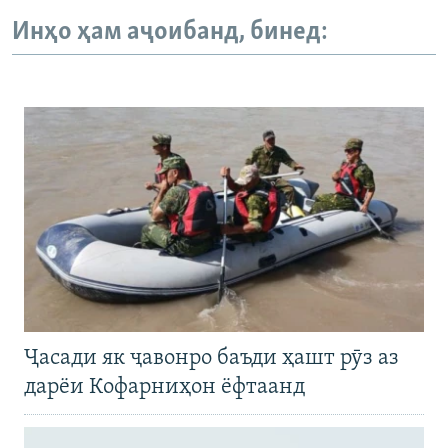
Инҳо ҳам аҷоибанд, бинед:
Ҷасади як ҷавонро баъди ҳашт рӯз аз
дарёи Кофарниҳон ёфтаанд