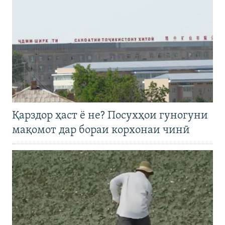
Қарздор ҳаст ё не? Посухҳои гуногуни
мақомот дар бораи корхонаи чинӣ