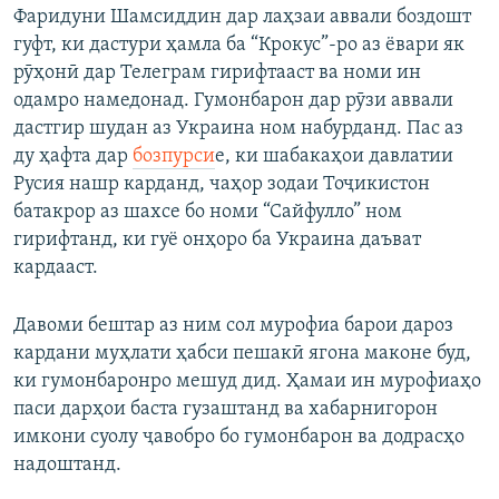
Фаридуни Шамсиддин дар лаҳзаи аввали боздошт
гуфт, ки дастури ҳамла ба “Крокус”-ро аз ёвари як
рӯҳонӣ дар Телеграм гирифтааст ва номи ин
одамро намедонад. Гумонбарон дар рӯзи аввали
дастгир шудан аз Украина ном набурданд. Пас аз
ду ҳафта дар
бозпурси
е, ки шабакаҳои давлатии
Русия нашр карданд, чаҳор зодаи Тоҷикистон
батакрор аз шахсе бо номи “Сайфулло” ном
гирифтанд, ки гуё онҳоро ба Украина даъват
кардааст.
Давоми бештар аз ним сол мурофиа барои дароз
кардани муҳлати ҳабси пешакӣ ягона маконе буд,
ки гумонбаронро мешуд дид. Ҳамаи ин мурофиаҳо
паси дарҳои баста гузаштанд ва хабарнигорон
имкони суолу ҷавобро бо гумонбарон ва додрасҳо
надоштанд.