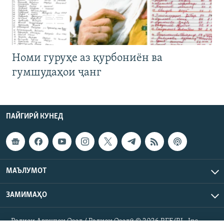
Номи гуруҳе аз қурбониён ва
гумшудаҳои ҷанг
ПАЙГИРӢ КУНЕД
МАЪЛУМОТ
ЗАМИМАҲО
Радиои Аврупои Озод / Радиои Озодӣ © 2026 RFE/RL. Inc.