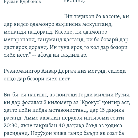
нестанд.
Руслан Қурбонов
"Ин тоҷикон ба касоне, ки
дар видео одамонро ваҳшиёна мекуштанд,
монандӣ надоранд. Касоне, ки одамонро
мепаронанд, тануманд ҳастанд, ки бо боварӣ дар
даст яроқ доранд. Ин гуна яроқ то ҳол дар бозори
сиёҳ нест," -- афзуд ин таҳлилгар.
Рӯзноманигор Анвар Дергач низ мегӯяд, силоҳи
онҳо дар бозори сиёҳ нест.
Би-би-си навишт, аз пойгоҳи Горди миллии Русия,
ки дар фосилаи 3 километр аз "Крокус" ҷойгир аст,
ҳатто пойи пиёда метавонистанд, дар 15 дақиқа
расанд. Аммо аввалин нерӯҳои интизомӣ соати
20:30, яъне тақрибан 40 дақиқа баъд аз ҳодиса
расиданд. Нерӯҳои вижа танҳо баъди як соат ба