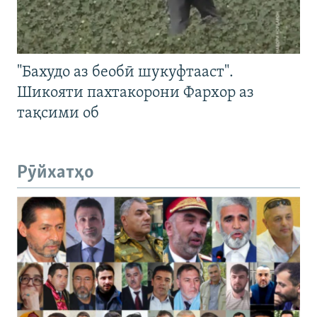
"Бахудо аз беобӣ шукуфтааст".
Шикояти пахтакорони Фархор аз
тақсими об
Рӯйхатҳо