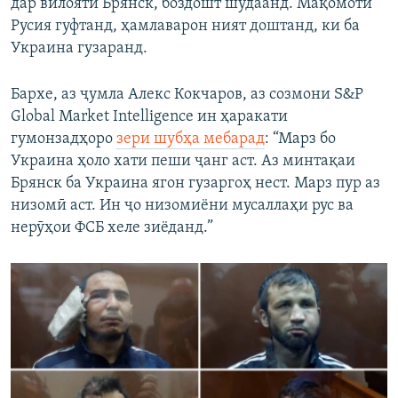
дар вилояти Брянск, боздошт шудаанд. Мақомоти
Русия гуфтанд, ҳамлаварон ният доштанд, ки ба
Украина гузаранд.
Бархе, аз ҷумла Алекс Кокчаров, аз созмони S&P
Global Market Intelligence ин ҳаракати
гумонзадҳоро
зери шубҳа мебарад
: “Марз бо
Украина ҳоло хати пеши ҷанг аст. Аз минтақаи
Брянск ба Украина ягон гузаргоҳ нест. Марз пур аз
низомӣ аст. Ин ҷо низомиёни мусаллаҳи рус ва
нерӯҳои ФСБ хеле зиёданд.”