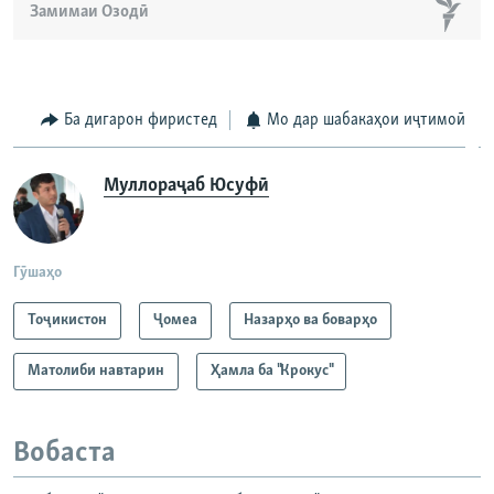
Замимаи Озодӣ
Ба дигарон фиристед
Мо дар шабакаҳои иҷтимоӣ
Муллораҷаб Юсуфӣ
Гӯшаҳо
Тоҷикистон
Ҷомeа
Назарҳо ва боварҳо
Матолиби навтарин
Ҳамла ба "Крокус"
Вобаста