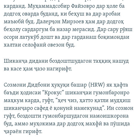
карданд. Муҳаммадсобир Файзовро дар ҳоле ба
додгоҳ оварда буданд, ки беҳуш ва дар аробаи
маъюбӣ буд. Далерҷон Мирзоев ҳам дар додгоҳ
беҳолу сардаргум ба назар мерасид. Дар сару рӯяш
осори латукӯб дошт ва дар гарданаш боқимондаи
халтаи селофанӣ овезон буд.
Шиканҷа дидани боздоштшудагон таҳқиқ нашуд
ва касе ҳам ҷазо нагирифт.
Созмони Дидбони ҳуқуқи башар (HRW) як ҳафта
баъди ҳодисаи “Крокус” шиканҷаи гумонбаронро
маҳкум карда, гуфт, “ҳеч чиз, ҳатто қатли мудҳиш
шиканҷаро сафед ё қонунӣ намекунад”. Ин созмон
гуфт, боздошти гумонбаршудагон намоишкорона
буд, аммо муҳокима дар додгоҳ махфӣ ва пӯшида
ҷараён гирифт.