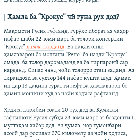
давоми ҳафт моҳ гузашт, мурур кард.
Ҳамла ба “Крокус” чӣ гуна рух дод?
Мақомоти Русия гуфтанд, гурӯҳе иборат аз чаҳор
нафар шаби 22-юми март ба толори консертии
"Крокус"
ҳамла карданд
. Ба нақли онҳо,
ҳамлаварон бо мошини “Рено” ба назди "Крокус"
омада, ба толор даромаданд ва ба тирпаронӣ сар
карданд. Сипас чанд ҷойи толорро оташ заданд. Аз
тирандозӣ ва сӯхтор 144 нафар кушта шуд. Ҳамаи
ин дар 18 дақиқа сурат гирифт ва ҳамлаварон бо
ҳамин мошини худ аз ҷойи ҳодиса рафтаанд.
Ҳодиса қарибии соати 20 рух дод ва Кумитаи
тафтишоти Русия субҳи 23-юми март аз боздошти 11
муттаҳам хабар дод. Аз ҷумла, чор гумонбари
асосӣ дар фосилаи 370 километр аз ҷойи ҳодиса,