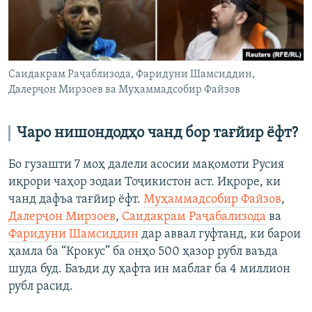
Саидакрам Раҷаблизода, Фаридуни Шамсиддин,
Далерҷон Мирзоев ва Муҳаммадсобир Файзов
Чаро нишондодҳо чанд бор тағйир ёфт?
Бо гузашти 7 моҳ далели асосии мақомоти Русия
иқрори чаҳор зодаи Тоҷикистон аст. Иқроре, ки
чанд дафъа тағйир ёфт.
Муҳаммадсобир Файзов
,
Далерҷон Мирзоев
,
Саидакрам Раҷабализода
ва
Фаридуни Шамсиддин
дар аввал гуфтанд, ки барои
ҳамла ба “Крокус” ба онҳо 500 ҳазор рубл ваъда
шуда буд. Баъди ду ҳафта ин маблағ ба 4 миллион
рубл расид.