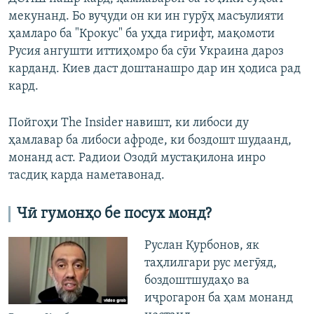
мекунанд. Бо вуҷуди он ки ин гурӯҳ масъулияти
ҳамларо ба "Крокус" ба уҳда гирифт, мақомоти
Русия ангушти иттиҳомро ба сӯи Украина дароз
карданд. Киев даст доштанашро дар ин ҳодиса рад
кард.
Пойгоҳи The Insider навишт, ки либоси ду
ҳамлавар ба либоси афроде, ки боздошт шудаанд,
монанд аст. Радиои Озодӣ мустақилона инро
тасдиқ карда наметавонад.
Чӣ гумонҳо бе посух монд?
Руслан Қурбонов, як
таҳлилгари рус мегӯяд,
боздоштшудаҳо ва
иҷрогарон ба ҳам монанд