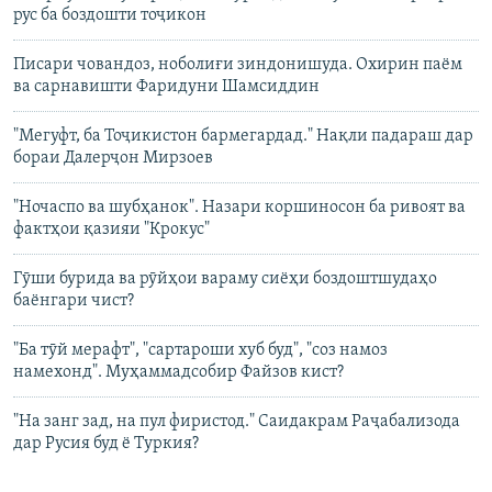
рус ба боздошти тоҷикон
Писари човандоз, ноболиғи зиндонишуда. Охирин паём
ва сарнавишти Фаридуни Шамсиддин
"Мегуфт, ба Тоҷикистон бармегардад." Нақли падараш дар
бораи Далерҷон Мирзоев
"Ночаспо ва шубҳанок". Назари коршиносон ба ривоят ва
фактҳои қазияи "Крокус"
Гӯши бурида ва рӯйҳои вараму сиёҳи боздоштшудаҳо
баёнгари чист?
"Ба тӯй мерафт", "сартароши хуб буд", "соз намоз
намехонд". Муҳаммадсобир Файзов кист?
"На занг зад, на пул фиристод." Саидакрам Раҷабализода
дар Русия буд ё Туркия?