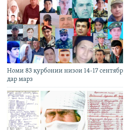
Номи 83 қурбонии низои 14-17 сентябр
дар марз