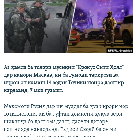
ГУЗОРИШҲОИ РАДИОӢ
Русский
ПАЙГИРӢ КУНЕД
Аз ҳамла ба толори мусиқии "Крокус Сити Ҳолл"
Ҳамаи сомонаҳои RFE/RL
дар канори Маскав, ки ба гумони тарҳрезӣ ва
иҷрои он камаш 14 зодаи Тоҷикистонро дастгир
кардаанд, 7 моҳ гузашт.
Мақомоти Русия дар ин муддат ба ҷуз иқрори чор
тоҷикистонӣ, ки ба гуфтаи ҳомиёни ҳуқуқ зери
шиканҷа ба даст омадааст, далели дигаре
пешниҳод накарданд. Радиои Озодӣ ба он чи