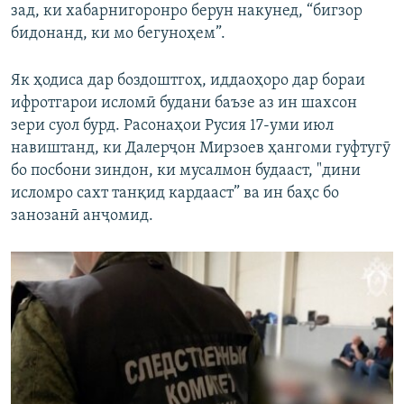
зад, ки хабарнигоронро берун накунед, “бигзор
бидонанд, ки мо бегуноҳем”.
Як ҳодиса дар боздоштгоҳ, иддаоҳоро дар бораи
ифротгарои исломӣ будани баъзе аз ин шахсон
зери суол бурд. Расонаҳои Русия 17-уми июл
навиштанд, ки Далерҷон Мирзоев ҳангоми гуфтугӯ
бо посбони зиндон, ки мусалмон будааст, "дини
исломро сахт танқид кардааст” ва ин баҳс бо
занозанӣ анҷомид.