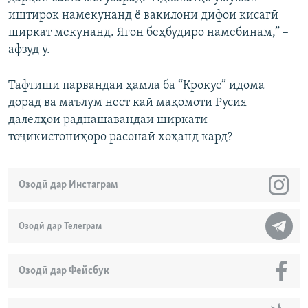
иштирок намекунанд ё вакилони дифои кисагӣ
ширкат мекунанд. Ягон беҳбудиро намебинам,” –
афзуд ӯ.
Тафтиши парвандаи ҳамла ба “Крокус” идома
дорад ва маълум нест кай мақомоти Русия
далелҳои раднашавандаи ширкати
тоҷикистониҳоро расонаӣ хоҳанд кард?
Озодӣ дар Инстаграм
Озодӣ дар Телеграм
Озодӣ дар Фейсбук