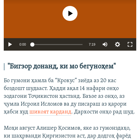
Феълан кор намекунад
Auto
0:00
7:19
240p
360p
"Бигзор донанд, ки мо бегуноҳем"
Auto
240p
360p
480p
480p
Бо гумони ҳамла ба “Крокус” зиёда аз 20 кас
720p
боздошт шудааст. Ҳадди ақал 14 нафари онҳо
720p
1080p
зодагони Тоҷикистон ҳастанд. Баъзе аз онҳо, аз
1080p
ҷумла Исроил Исломов ва ду писараш аз қарори
ҳабси худ
шикоят карданд
. Дархости онҳо рад шуд.
Моҳи август Алишер Қосимов, яке аз гумонздаҳо,
ки шаҳрванди Қирғизистон аст, дар додгоҳ фарёд