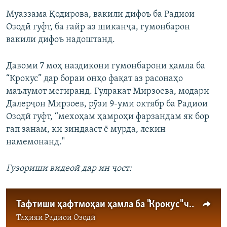
Муаззама Қодирова, вакили дифоъ ба Радиои
Озодӣ гуфт, ба ғайр аз шиканҷа, гумонбарон
вакили дифоъ надоштанд.
Давоми 7 моҳ наздикони гумонбарони ҳамла ба
“Крокус” дар бораи онҳо фақат аз расонаҳо
маълумот мегиранд. Гулракат Мирзоева, модари
Далерҷон Мирзоев, рӯзи 9-уми октябр ба Радиои
Озодӣ гуфт, “мехоҳам ҳамроҳи фарзандам як бор
гап занам, ки зиндааст ё мурда, лекин
намемонанд."
Гузориши видеоӣ дар ин ҷост:
Тафтиши ҳафтмоҳаи ҳамла ба "Крокус" чиҳоро рӯшан кард?
Таҳияи
Радиои Озодӣ