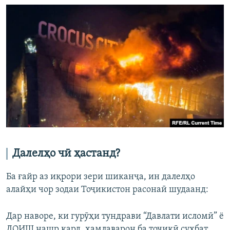
Далелҳо чӣ ҳастанд?
Ба ғайр аз иқрори зери шиканҷа, ин далелҳо
алайҳи чор зодаи Тоҷикистон расонаӣ шудаанд:
Дар наворе, ки гурӯҳи тундрави “Давлати исломӣ” ё
ДОИШ нашр кард, ҳамлаварон ба тоҷикӣ суҳбат