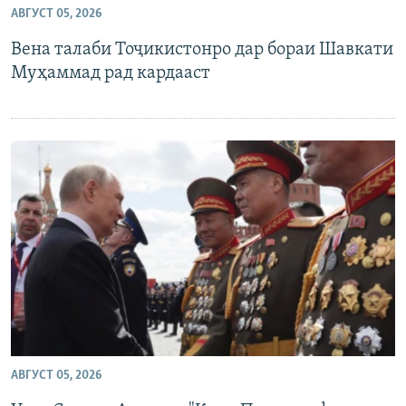
АВГУСТ 05, 2026
ГУЗОРИШҲОИ РАДИОӢ
Русский
Вена талаби Тоҷикистонро дар бораи Шавкати
Муҳаммад рад кардааст
ПАЙГИРӢ КУНЕД
Ҳамаи сомонаҳои RFE/RL
АВГУСТ 05, 2026