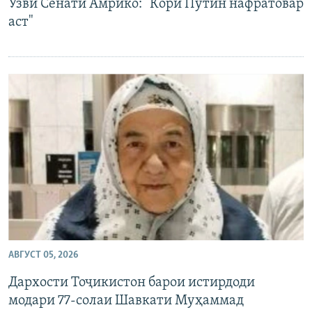
Узви Сенати Амрико: "Кори Путин нафратовар
аст"
АВГУСТ 05, 2026
Дархости Тоҷикистон барои истирдоди
модари 77-солаи Шавкати Муҳаммад