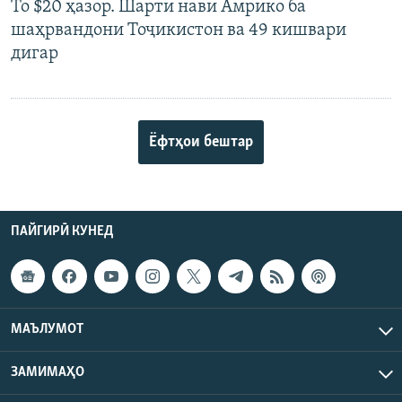
То $20 ҳазор. Шарти нави Амрико ба
шаҳрвандони Тоҷикистон ва 49 кишвари
дигар
Ёфтҳои бештар
ПАЙГИРӢ КУНЕД
МАЪЛУМОТ
ЗАМИМАҲО