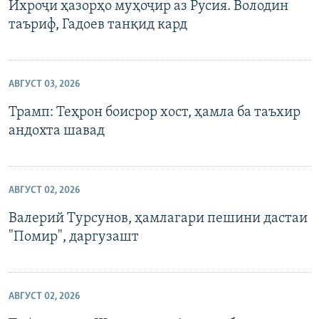
Ихроҷи ҳазорҳо муҳоҷир аз Русия. Володин
таъриф, Гадоев танқид кард
АВГУСТ 03, 2026
Трамп: Теҳрон боисрор хост, ҳамла ба таъхир
андохта шавад
АВГУСТ 02, 2026
Валерий Турсунов, ҳамлагари пешини дастаи
"Помир", даргузашт
АВГУСТ 02, 2026