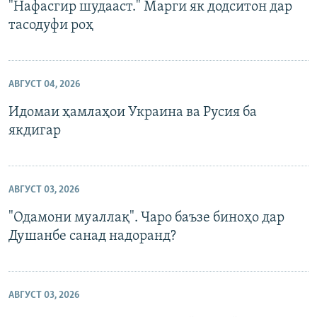
"Нафасгир шудааст." Марги як додситон дар
тасодуфи роҳ
АВГУСТ 04, 2026
Идомаи ҳамлаҳои Украина ва Русия ба
якдигар
АВГУСТ 03, 2026
"Одамони муаллақ". Чаро баъзе биноҳо дар
Душанбе санад надоранд?
АВГУСТ 03, 2026