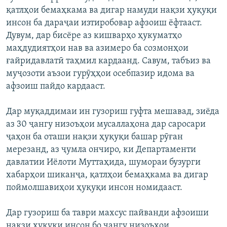
қатлҳои бемаҳкама ва дигар намуди нақзи ҳуқуқи
инсон ба дараҷаи изтиробовар афзоиш ёфтааст.
Дувум, дар бисёре аз кишварҳо ҳукуматҳо
маҳдудиятҳои нав ва азимеро ба созмонҳои
ғайридавлатӣ таҳмил кардаанд. Савум, табъиз ва
муҷозоти аъзои гурӯҳҳои осебпазир идома ва
афзоиш пайдо кардааст.
Дар муқаддимаи ин гузориш гуфта мешавад, зиёда
аз 30 ҷангу низоъҳои мусаллаҳона дар саросари
ҷаҳон ба оташи нақзи ҳуқуқи башар рӯған
мерезанд, аз ҷумла ончиро, ки Департаменти
давлатии Иёлоти Муттаҳида, шумораи бузурги
хабарҳои шиканҷа, қатлҳои бемаҳкама ва дигар
поймолшавиҳои ҳуқуқи инсон номидааст.
Дар гузориш ба таври махсус пайванди афзоиши
нақзи ҳуқуқи инсон бо ҷангу низоъҳои