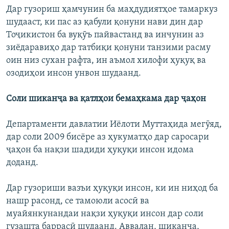
Дар гузориш ҳамчунин ба маҳдудиятҳое тамаркуз
шудааст, ки пас аз қабули қонуни нави дин дар
Тоҷикистон ба вуқӯъ пайвастанд ва инчунин аз
зиёдаравиҳо дар татбиқи қонуни танзими расму
оин низ сухан рафта, ин аъмол хилофи ҳуқуқ ва
озодиҳои инсон унвон шудаанд.
Соли шиканҷа ва қатлҳои бемаҳкам
а
дар ҷаҳон
Департаменти давлатии Иёлоти Муттаҳида мегӯяд,
дар соли 2009 бисёре аз ҳукуматҳо дар саросари
ҷаҳон ба нақзи шадиди ҳуқуқи инсон идома
доданд.
Дар гузориши вазъи ҳуқуқи инсон, ки ин ниҳод ба
нашр расонд, се тамоюли асосӣ ва
муайянкунандаи нақзи ҳуқуқи инсон дар соли
гузашта баррасӣ шудаанд. Аввалан, шиканҷа,