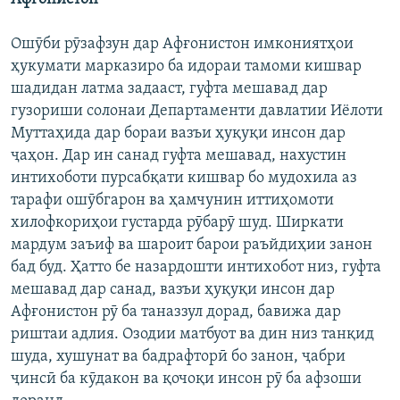
Ошӯби рӯзафзун дар Афғонистон имкониятҳои
ҳукумати марказиро ба идораи тамоми кишвар
шадидан латма задааст, гуфта мешавад дар
гузориши солонаи Департаменти давлатии Иёлоти
Муттаҳида дар бораи вазъи ҳуқуқи инсон дар
ҷаҳон. Дар ин санад гуфта мешавад, нахустин
интихоботи пурсабқати кишвар бо мудохила аз
тарафи ошӯбгарон ва ҳамчунин иттиҳомоти
хилофкориҳои густарда рӯбарӯ шуд. Ширкати
мардум заъиф ва шароит барои раъйдиҳии занон
бад буд. Ҳатто бе назардошти интихобот низ, гуфта
мешавад дар санад, вазъи ҳуқуқи инсон дар
Афғонистон рӯ ба таназзул дорад, бавижа дар
риштаи адлия. Озодии матбуот ва дин низ танқид
шуда, хушунат ва бадрафторӣ бо занон, ҷабри
ҷинсӣ ба кӯдакон ва қочоқи инсон рӯ ба афзоши