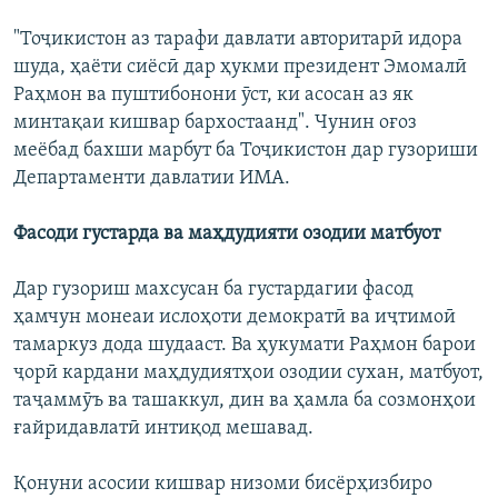
"Тоҷикистон аз тарафи давлати авторитарӣ идора
шуда, ҳаёти сиёсӣ дар ҳукми президент Эмомалӣ
Раҳмон ва пуштибонони ӯст, ки асосан аз як
минтақаи кишвар бархостаанд". Чунин оғоз
меёбад бахши марбут ба Тоҷикистон дар гузориши
Департаменти давлатии ИМА.
Фасоди густарда ва маҳдудияти озодии матбуот
Дар гузориш махсусан ба густардагии фасод
ҳамчун монеаи ислоҳоти демократӣ ва иҷтимоӣ
тамаркуз дода шудааст. Ва ҳукумати Раҳмон барои
ҷорӣ кардани маҳдудиятҳои озодии сухан, матбуот,
таҷаммӯъ ва ташаккул, дин ва ҳамла ба созмонҳои
ғайридавлатӣ интиқод мешавад.
Қонуни асосии кишвар низоми бисёрҳизбиро