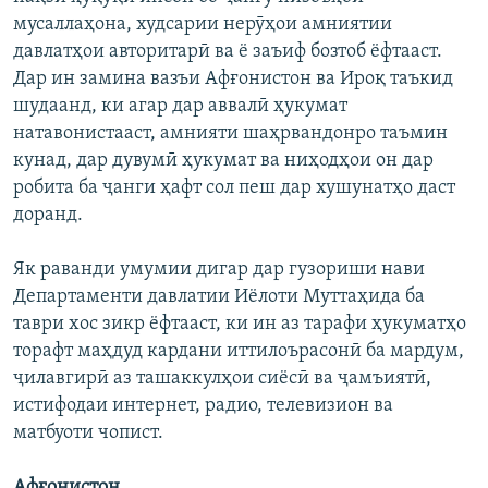
мусаллаҳона, худсарии нерӯҳои амниятии
давлатҳои авторитарӣ ва ё заъиф бозтоб ёфтааст.
Дар ин замина вазъи Афғонистон ва Ироқ таъкид
шудаанд, ки агар дар аввалӣ ҳукумат
натавонистааст, амнияти шаҳрвандонро таъмин
кунад, дар дувумӣ ҳукумат ва ниҳодҳои он дар
робита ба ҷанги ҳафт сол пеш дар хушунатҳо даст
доранд.
Як раванди умумии дигар дар гузориши нави
Департаменти давлатии Иёлоти Муттаҳида ба
таври хос зикр ёфтааст, ки ин аз тарафи ҳукуматҳо
торафт маҳдуд кардани иттилоърасонӣ ба мардум,
ҷилавгирӣ аз ташаккулҳои сиёсӣ ва ҷамъиятӣ,
истифодаи интернет, радио, телевизион ва
матбуоти чопист.
Афғонистон