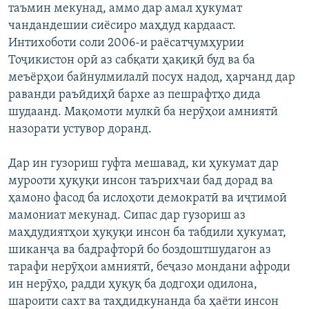
таъмин мекунад, аммо дар амал ҳукумат
чандандешии сиёсиро маҳдуд кардааст.
Интихоботи соли 2006-и раёсатҷумҳурии
Тоҷикистон орӣ аз сабқати ҳақиқӣ буд ва ба
меъёрҳои байнулмилалӣ посух надод, ҳарчанд дар
раванди раъйдиҳӣ бархе аз пешрафтҳо дида
шудаанд. Мақомоти мулкӣ ба нерӯҳои амниятӣ
назорати устувор доранд.
Дар ин гузориш гуфта мешавад, ки ҳукумат дар
мурооти ҳуқуқи инсон таърихчаи бад дорад ва
ҳамоно фасод ба ислоҳоти демократӣ ва иҷтимоӣ
мамониат мекунад. Сипас дар гузориш аз
маҳдудиятҳои ҳуқуқи инсон ба табдили ҳукумат,
шиканҷа ва бадрафторӣ бо боздоштшудагон аз
тарафи нерӯҳои амниятӣ, беҷазо мондани афроди
ин нерӯҳо, радди ҳуқуқ ба додгоҳи одилона,
шароити сахт ва таҳдидкунанда ба ҳаёти инсон