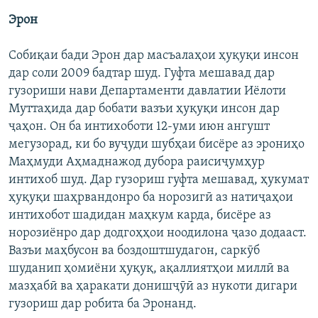
Эрон
Собиқаи бади Эрон дар масъалаҳои ҳуқуқи инсон
дар соли 2009 бадтар шуд. Гуфта мешавад дар
гузориши нави Департаменти давлатии Иёлоти
Муттаҳида дар бобати вазъи ҳуқуқи инсон дар
ҷаҳон. Он ба интихоботи 12-уми июн ангушт
мегузорад, ки бо вуҷуди шубҳаи бисёре аз эрониҳо
Маҳмуди Аҳмаднажод дубора раисиҷумҳур
интихоб шуд. Дар гузориш гуфта мешавад, ҳукумат
ҳуқуқи шаҳрвандонро ба норозигӣ аз натиҷаҳои
интихобот шадидан маҳкум карда, бисёре аз
норозиёнро дар додгоҳҳои ноодилона ҷазо додааст.
Вазъи маҳбусон ва боздоштшудагон, саркӯб
шуданип ҳомиёни ҳуқуқ, ақаллиятҳои миллӣ ва
мазҳабӣ ва ҳаракати донишҷӯӣ аз нукоти дигари
гузориш дар робита ба Эронанд.