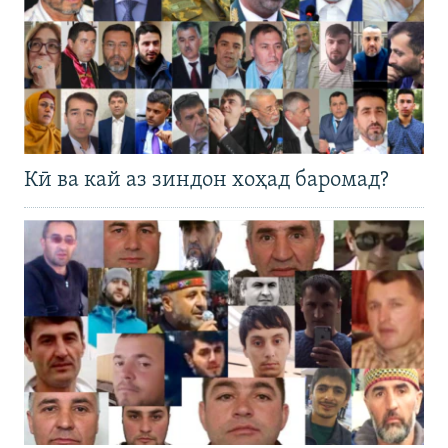
Кӣ ва кай аз зиндон хоҳад баромад?