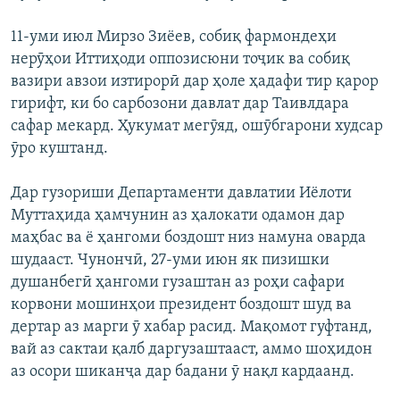
11-уми июл Мирзо Зиёев, собиқ фармондеҳи
нерӯҳои Иттиҳоди оппозисюни тоҷик ва собиқ
вазири авзои изтирорӣ дар ҳоле ҳадафи тир қарор
гирифт, ки бо сарбозони давлат дар Таивлдара
сафар мекард. Ҳукумат мегӯяд, ошӯбгарони худсар
ӯро куштанд.
Дар гузориши Департаменти давлатии Иёлоти
Муттаҳида ҳамчунин аз ҳалокати одамон дар
маҳбас ва ё ҳангоми боздошт низ намуна оварда
шудааст. Чунончӣ, 27-уми июн як пизишки
душанбегӣ ҳангоми гузаштан аз роҳи сафари
корвони мошинҳои президент боздошт шуд ва
дертар аз марги ӯ хабар расид. Мақомот гуфтанд,
вай аз сактаи қалб даргузаштааст, аммо шоҳидон
аз осори шиканҷа дар бадани ӯ нақл кардаанд.