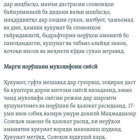
дар маҳбасҳо, манъи дастрасии созмонҳои
байнулмилалӣ ба дидани вазъи маҳбасҳо,
маҳдудиятҳо дар озодии сухан, матбуот, ҷамъомад
ва дин, ҳамлаи ҳукумат ба созмонҳои
ғайридавлатӣ, бадрафтории нерӯҳои амниятӣ бо
паноҳандагон, хушунат ва табъиз алайҳи занон,
қочоқи инсон ва меҳнати кӯдак сухан меравад.
Марги норӯшани мухолифони сиёсӣ
Ҳукумат, гуфта мешавад дар гузориш, зоҳиран даст
ба куштори дорои ангезаи сиёсӣ назадаанд, аммо
чанд мухолифи сиёсии режим дар шароити
хушунатомез ва норӯшан ба ҳалокат расидаанд. 17-
уми июн собиқ вазири умури дохилӣ Маҳмадназар
Солеҳов замоне ба ҳалокат расид, ки нерӯҳои
амниятии ҳукумат вориди манзилаш шуданд.
Ҳукумат мегӯяд, Солеҳов худкушӣ кард.