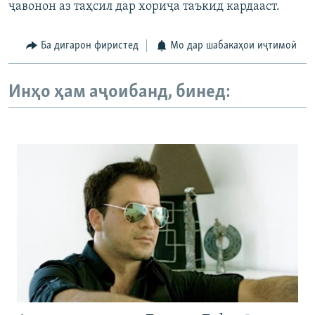
ҷавонон аз таҳсил дар хориҷа таъкид кардааст.
Ба дигарон фиристед
Мо дар шабакаҳои иҷтимоӣ
Инҳо ҳам аҷоибанд, бинед: