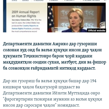
ГУЗОРИШҲОИ РАДИОӢ
Русский
ПАЙГИРӢ КУНЕД
Департаменти давлатии Амрико дар гузориши
солонаи худ оид ба вазъи ҳуқуқи инсон дар ҷаҳон
Ҳамаи сомонаҳои RFE/RL
ҳукумати Тоҷикистонро барои ҷорӣ кардани
маҳдудиятҳои озодии сухан, матбуот, дин ва фишор
ба созмонҳои ғайридавлатӣ интиқод кардааст.
Дар ин гузориш ба вазъи ҳуқуқи башар дар 194
кишвари ҷаҳон баҳогузорӣ шудааст ва
Департаменти давлатии Иёлоти Муттаҳида онро
"фарогиртарин тазкираи мумкин аз вазъи ҳуқуқи
инсон дар саросари ҷаҳон" номидааст.