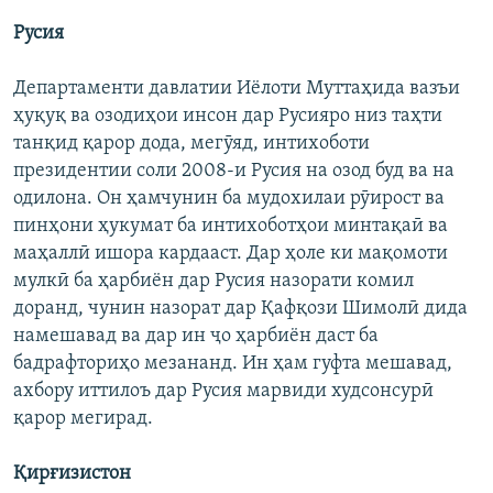
Русия
Департаменти давлатии Иёлоти Муттаҳида вазъи
ҳуқуқ ва озодиҳои инсон дар Русияро низ таҳти
танқид қарор дода, мегӯяд, интихоботи
президентии соли 2008-и Русия на озод буд ва на
одилона. Он ҳамчунин ба мудохилаи рӯирост ва
пинҳони ҳукумат ба интихоботҳои минтақаӣ ва
маҳаллӣ ишора кардааст. Дар ҳоле ки мақомоти
мулкӣ ба ҳарбиён дар Русия назорати комил
доранд, чунин назорат дар Қафқози Шимолӣ дида
намешавад ва дар ин ҷо ҳарбиён даст ба
бадрафториҳо мезананд. Ин ҳам гуфта мешавад,
ахбору иттилоъ дар Русия марвиди худсонсурӣ
қарор мегирад.
Қирғизистон