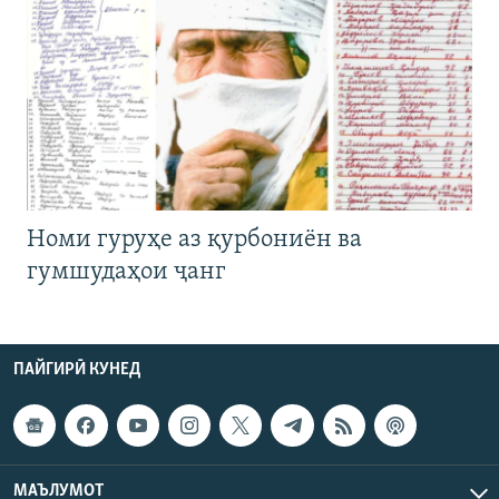
Номи гуруҳе аз қурбониён ва
гумшудаҳои ҷанг
ПАЙГИРӢ КУНЕД
МАЪЛУМОТ