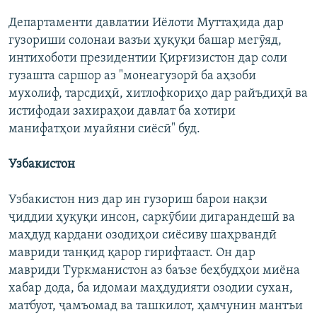
Департаменти давлатии Иёлоти Муттаҳида дар
гузориши солонаи вазъи ҳуқуқи башар мегӯяд,
интихоботи президентии Қирғизистон дар соли
гузашта саршор аз "монеагузорӣ ба аҳзоби
мухолиф, тарсдиҳӣ, хитлофкориҳо дар райъдиҳӣ ва
истифодаи захираҳои давлат ба хотири
манифатҳои муайяни сиёсӣ" буд.
Узбакистон
Узбакистон низ дар ин гузориш барои нақзи
ҷиддии ҳуқуқи инсон, саркӯбии дигарандешӣ ва
маҳдуд кардани озодиҳои сиёсиву шаҳрвандӣ
мавриди танқид қарор гирифтааст. Он дар
мавриди Туркманистон аз баъзе беҳбудҳои миёна
хабар дода, ба идомаи маҳдудияти озодии сухан,
матбуот, ҷамъомад ва ташкилот, ҳамчунин мантъи