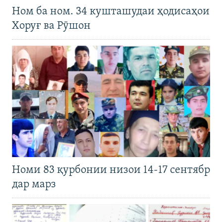
Ном ба ном. 34 кушташудаи ҳодисаҳои
Хоруғ ва Рӯшон
Номи 83 қурбонии низои 14-17 сентябр
дар марз