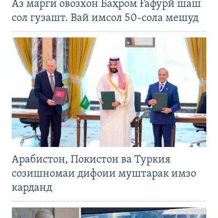
Аз марги овозхон Баҳром Ғафурӣ шаш
сол гузашт. Вай имсол 50-сола мешуд
Арабистон, Покистон ва Туркия
созишномаи дифоии муштарак имзо
карданд