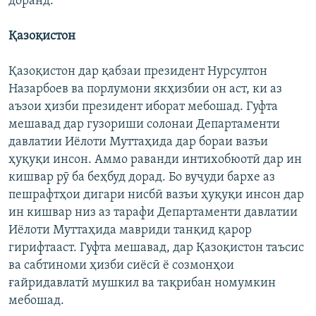
доранд.
Қазоқистон
Қазоқистон дар қабзаи президент Нурсултон
Назарбоев ва порлумони якҳизбии он аст, ки аз
аъзои ҳизби президент иборат мебошад. Гуфта
мешавад дар гузориши солонаи Департаменти
давлатии Иёлоти Муттаҳида дар бораи вазъи
ҳуқуқи инсон. Аммо раванди интихобюотӣ дар ин
кишвар рӯ ба беҳбуд дорад. Бо вуҷуди бархе аз
пешрафтҳои дигари нисбӣ вазъи ҳуқуқи инсон дар
ин кишвар низ аз тарафи Департаменти давлатии
Иёлоти Муттаҳида мавриди танқид қарор
гирифтааст. Гуфта мешавад, дар Қазоқистон таъсис
ва сабтиноми ҳизби сиёсӣ ё созмонҳои
ғайридавлатӣ мушкил ва тақрибан номумкин
мебошад.