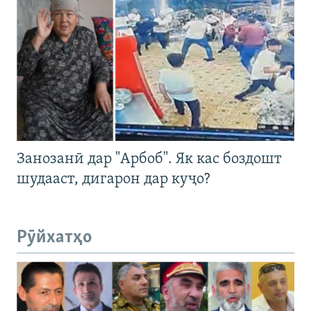
Занозанӣ дар "Арбоб". Як кас боздошт
шудааст, дигарон дар куҷо?
Рӯйхатҳо