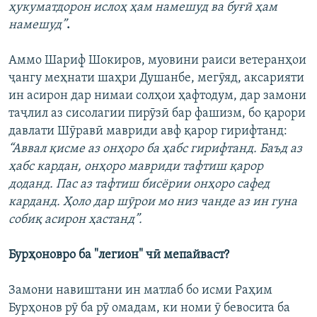
ҳукуматдорон ислоҳ ҳам намешуд ва буғӣ ҳам
намешуд”
.
Аммо Шариф Шокиров, муовини раиси ветеранҳои
ҷангу меҳнати шаҳри Душанбе, мегӯяд, аксарияти
ин асирон дар нимаи солҳои ҳафтодум, дар замони
таҷлил аз сисолагии пирӯзӣ бар фашизм, бо қарори
давлати Шӯравӣ мавриди авф қарор гирифтанд:
“Аввал қисме аз онҳоро ба ҳабс гирифтанд. Баъд аз
ҳабс кардан, онҳоро мавриди тафтиш қарор
доданд. Пас аз тафтиш бисёрии онҳоро сафед
карданд. Ҳоло дар шӯрои мо низ чанде аз ин гуна
собиқ асирон ҳастанд”.
Бурҳоновро ба "легион" чӣ мепайваст?
Замони навиштани ин матлаб бо исми Раҳим
Бурҳонов рӯ ба рӯ омадам, ки номи ӯ бевосита ба