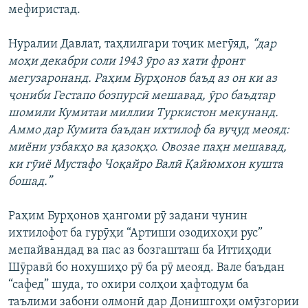
мефиристад.
Нуралии Давлат, таҳлилгари тоҷик мегӯяд,
“дар
моҳи декабри соли 1943 ӯро аз хати фронт
мегузаронанд. Раҳим Бурҳонов баъд аз он ки аз
ҷониби Гестапо бозпурсӣ мешавад, ӯро баъдтар
шомили Кумитаи миллии Туркистон мекунанд.
Аммо дар Кумита баъдан ихтилоф ба вуҷуд меояд:
миёни узбакҳо ва қазоқҳо. Овозае паҳн мешавад,
ки гӯиё Мустафо Чоқайро Валӣ Қайюмхон кушта
бошад.”
Раҳим Бурҳонов ҳангоми рӯ задани чунин
ихтилофот ба гурӯҳи “Артиши озодихоҳи рус”
мепайвандад ва пас аз бозгашташ ба Иттиҳоди
Шӯравӣ бо нохушиҳо рӯ ба рӯ меояд. Вале баъдан
“сафед” шуда, то охири солҳои ҳафтодум ба
таълими забони олмонӣ дар Донишгоҳи омӯзгории