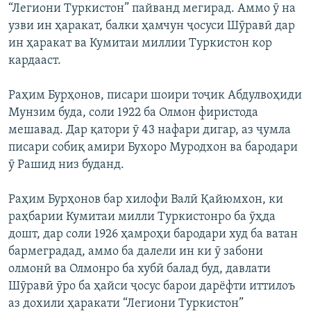
“Легиони Туркистон” пайванд мегирад. Аммо ӯ на
узви ин ҳаракат, балки ҳамчун ҷосуси Шӯравӣ дар
ин ҳаракат ва Кумитаи миллии Туркистон кор
кардааст.
Раҳим Бурҳонов, писари шоири тоҷик Абдулвоҳиди
Мунзим буда, соли 1922 ба Олмон фиристода
мешавад. Дар қатори ӯ 43 нафари дигар, аз ҷумла
писари собиқ амири Бухоро Муродхон ва бародари
ӯ Рашид низ буданд.
Раҳим Бурҳонов бар хилофи Валӣ Қайюмхон, ки
раҳбарии Кумитаи милли Туркистонро ба ӯҳда
дошт, дар соли 1926 ҳамроҳи бародари худ ба ватан
бармеградад, аммо ба далели ин ки ӯ забони
олмонӣ ва Олмонро ба хубӣ балад буд, давлати
Шӯравӣ ӯро ба ҳайси ҷосус барои дарёфти иттилоъ
аз дохили ҳаракати “Легиони Туркистон”