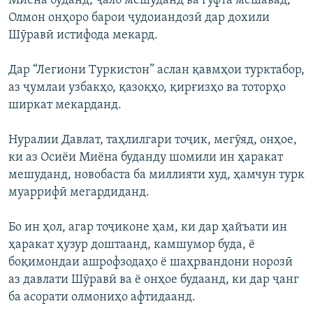
Миёна буданд, ҷалб мешуданд ва гуфта мешавад,
Олмон онҳоро барои ҷудоиандозӣ дар дохили
Шӯравӣ истифода мекард.
Дар “Легиони Туркистон” аслан қавмҳои турктабор,
аз ҷумлаи узбакҳо, қазоқҳо, қирғизҳо ва тоторҳо
ширкат мекарданд.
Нуралии Давлат, таҳлилгари тоҷик, мегӯяд, онҳое,
ки аз Осиёи Миёна буданду шомили ин ҳаракат
мешуданд, новобаста ба миллияти худ, ҳамчун турк
муаррифӣ мегардиданд.
Бо ин ҳол, агар тоҷиконе ҳам, ки дар ҳайъати ин
ҳаракат ҳузур доштаанд, камшумор буда, ё
боқимондаи ашрофзодаҳо ё шаҳрвандони норозӣ
аз давлати Шӯравӣ ва ё онҳое будаанд, ки дар ҷанг
ба асорати олмониҳо афтидаанд.