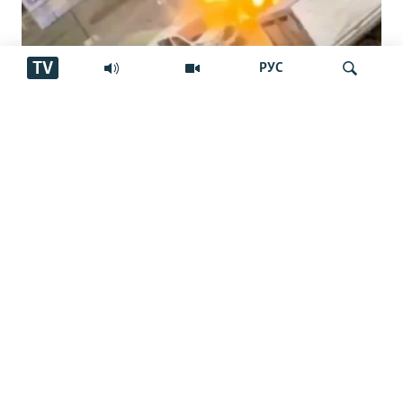
TV
РУС
"Паҳпод дар тори сарам чарх мезад…
Ҷустуҷӯ
ин даҳшат буд"