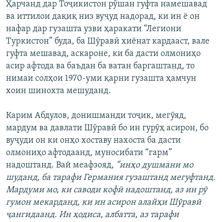
Ҳарчанд дар Тоҷикистон рӯшан гуфта намешавад
ва иттилои дақиқ низ вуҷуд надорад, ки ин ё он
нафар дар гузашта узви ҳаракати “Легиони
Туркистон” буда, ба Шӯравӣ хиёнат кардааст, вале
гуфта мешавад, аскароне, ки ба дасти олмониҳо
асир афтода ва баъдан ба ватан баргаштанд, то
нимаи солҳои 1970-уми қарни гузашта ҳамчун
хоин шинохта мешуданд.
Карим Абдулов, донишманди тоҷик, мегӯяд,
мардум ва давлати Шӯравӣ бо ин гурӯҳ асирон, бо
вуҷуди он ки онҳо хоставу нахоста ба дасти
олмониҳо афтодаанд, муносибати “гарм”
надоштанд. Вай меафзояд,
“инҳо душмани мо
шуданд, ба тарафи Германия гузаштанд мегуфтанд.
Мардуми мо, ки саводи кофӣ надоштанд, аз ин рӯ
гумон мекарданд, ки ин асирон алайҳи Шӯравӣ
ҷангидаанд. Ин ҳодиса, албатта, аз тарафи