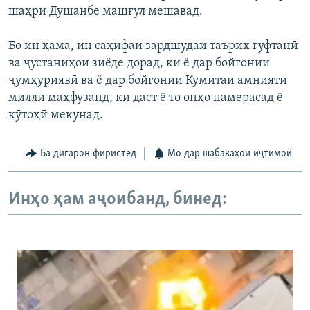
шаҳри Душанбе машғул мешавад.
Бо ин ҳама, ин саҳифаи зардшудаи таърих гуфтанӣ
ва ҷустаниҳои зиёде дорад, ки ё дар бойгонии
ҷумҳуриявӣ ва ё дар бойгонии Кумитаи амнияти
миллӣ маҳфузанд, ки даст ё то онҳо намерасад ё
кӯтоҳӣ мекунад.
Ба дигарон фиристед
Мо дар шабакаҳои иҷтимоӣ
Инҳо ҳам аҷоибанд, бинед: