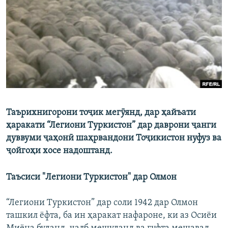
ГУЗОРИШҲОИ РАДИОӢ
Русский
ПАЙГИРӢ КУНЕД
Таърихнигорони тоҷик мегӯянд, дар ҳайъати
Ҳамаи сомонаҳои RFE/RL
ҳаракати “Легиони Туркистон” дар даврони ҷанги
дуввуми ҷаҳонӣ шаҳрвандони Тоҷикистон нуфуз ва
ҷойгоҳи хосе надоштанд.
Таъсиси "Легиони Туркистон" дар Олмон
“Легиони Туркистон” дар соли 1942 дар Олмон
ташкил ёфта, ба ин ҳаракат нафароне, ки аз Осиёи