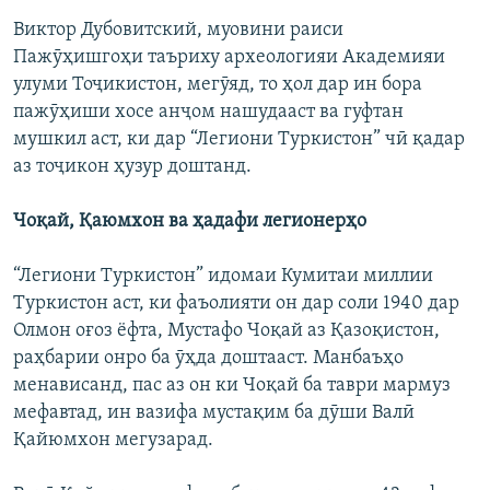
Виктор Дубовитский, муовини раиси
Пажӯҳишгоҳи таъриху археологияи Академияи
улуми Тоҷикистон, мегӯяд, то ҳол дар ин бора
пажӯҳиши хосе анҷом нашудааст ва гуфтан
мушкил аст, ки дар “Легиони Туркистон” чӣ қадар
аз тоҷикон ҳузур доштанд.
Чоқай, Қаюмхон ва ҳадафи легионерҳо
“Легиони Туркистон” идомаи Кумитаи миллии
Туркистон аст, ки фаъолияти он дар соли 1940 дар
Олмон оғоз ёфта, Мустафо Чоқай аз Қазоқистон,
раҳбарии онро ба ӯҳда доштааст. Манбаъҳо
менависанд, пас аз он ки Чоқай ба таври мармуз
мефавтад, ин вазифа мустақим ба дӯши Валӣ
Қайюмхон мегузарад.