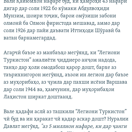
Валӣ Қайюмхон нафаре буд, ки ҳамроҳи 43 нафари
дигар дар соли 1922 бо кӯмаки Абдулвоҳиди
Мунзим, шоири тоҷик, барои омӯзиши забони
олмонӣ ба Олмон фиристода мешавад, аммо дар
соли 1926 дар пайи даъвати Иттиҳоди Шӯравӣ ба
ватан барнамегардад.
Агарчӣ баъзе аз манбаъҳо мегӯянд, ки “Легиони
Туркистон” амалиёти ҷиддиеро анҷом надода,
танҳо дар ҳоли омодабош қарор дошт, бархе аз
таърихнигорон мегӯянд, аъзои ин легион дар баъзе
аз муҳорибаҳо, аз ҷумла дар пахши исёни Варшава
дар соли 1944 ва, ҳамчунин, дар муҳорибаҳои
Лаҳистон ширкат доштаанд.
Вале ҳадафи аслӣ аз ташкили “Легиони Туркистон”
чӣ буд ва ин ҳаракат чӣ қадар аскар дошт? Нуралии
Давлат мегӯяд,
"аз 5 миллион нафаре, ки дар ҷанги