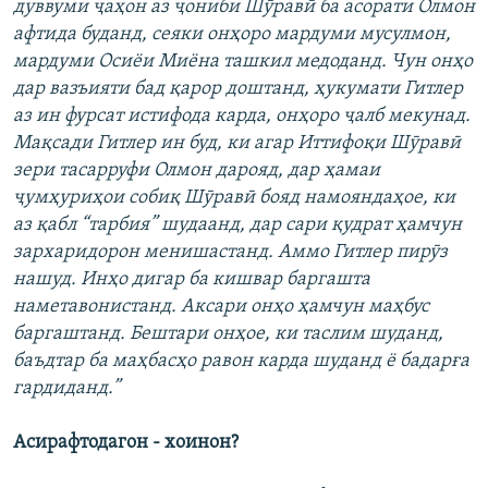
дуввуми ҷаҳон аз ҷониби Шӯравӣ ба асорати Олмон
афтида буданд, сеяки онҳоро мардуми мусулмон,
мардуми Осиёи Миёна ташкил медоданд. Чун онҳо
дар вазъияти бад қарор доштанд, ҳукумати Гитлер
аз ин фурсат истифода карда, онҳоро ҷалб мекунад.
Мақсади Гитлер ин буд, ки агар Иттифоқи Шӯравӣ
зери тасарруфи Олмон дарояд, дар ҳамаи
ҷумҳуриҳои собиқ Шӯравӣ бояд намояндаҳое, ки
аз қабл “тарбия” шудаанд, дар сари қудрат ҳамчун
зархаридорон менишастанд. Аммо Гитлер пирӯз
нашуд. Инҳо дигар ба кишвар баргашта
наметавонистанд. Аксари онҳо ҳамчун маҳбус
баргаштанд. Бештари онҳое, ки таслим шуданд,
баъдтар ба маҳбасҳо равон карда шуданд ё бадарға
гардиданд.”
Асирафтодагон - хоинон?