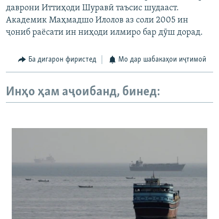
даврони Иттиҳоди Шуравӣ таъсис шудааст.
Академик Маҳмадшо Илолов аз соли 2005 ин
ҷониб раёсати ин ниҳоди илмиро бар дӯш дорад.
Ба дигарон фиристед
Мо дар шабакаҳои иҷтимоӣ
Инҳо ҳам аҷоибанд, бинед: