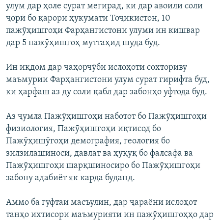
улум дар ҳоле сурат мегирад, ки дар авоили соли
ҷорӣ бо қарори ҳукумати Тоҷикистон, 10
пажӯҳишгоҳи Фарҳангистони улуми ин кишвар
дар 5 пажӯҳишгоҳ муттаҳид шуда буд.
Ин иқдом дар чаҳорчӯби ислоҳоти сохториву
маъмурии Фарҳангистони улум сурат гирифта буд,
ки ҳарфаш аз ду соли қабл дар забонҳо уфтода буд.
Аз ҷумла Пажӯҳишгоҳи наботот бо Пажӯҳишгоҳи
физиология, Пажӯҳишгоҳи иқтисод бо
Пажӯҳишӯгоҳи демография, геология бо
зилзилашиносӣ, давлат ва ҳуқуқ бо фалсафа ва
Пажӯҳишгоҳи шарқшиносиро бо Пажӯҳишгоҳи
забону адабиёт як карда буданд.
Аммо ба гуфтаи масъулин, дар ҷараёни ислоҳот
танҳо ихтисори маъмурияти ин пажӯҳишгоҳҳо дар