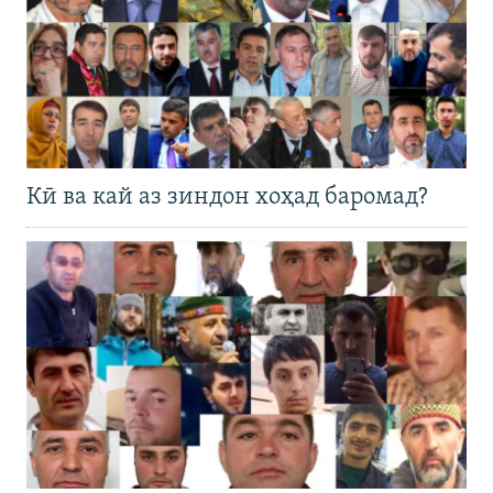
Кӣ ва кай аз зиндон хоҳад баромад?