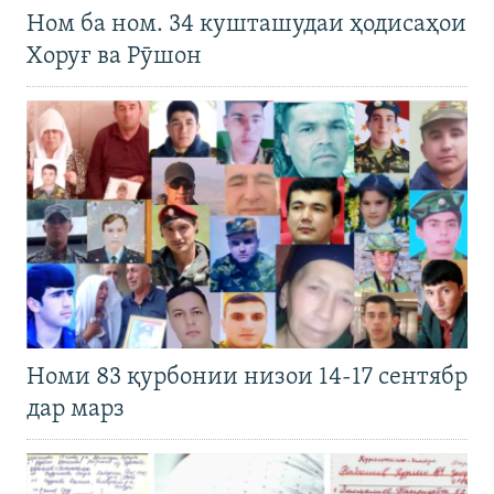
Ном ба ном. 34 кушташудаи ҳодисаҳои
Хоруғ ва Рӯшон
Номи 83 қурбонии низои 14-17 сентябр
дар марз