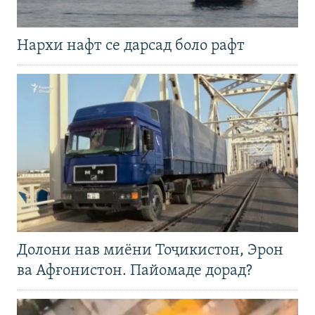
Нархи нафт се дарсад боло рафт
Долони нав миёни Тоҷикистон, Эрон
ва Афғонистон. Пайомаде дорад?