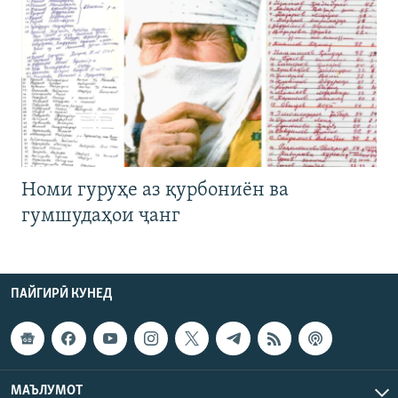
Номи гуруҳе аз қурбониён ва
гумшудаҳои ҷанг
ПАЙГИРӢ КУНЕД
МАЪЛУМОТ