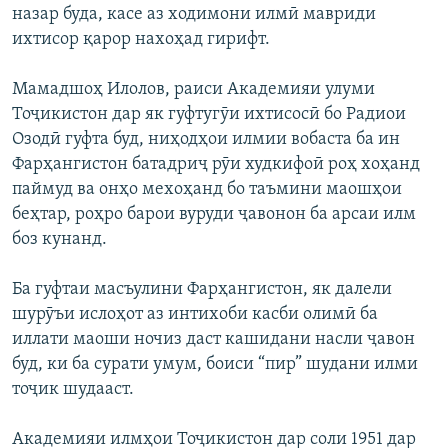
назар буда, касе аз ходимони илмӣ мавриди
ихтисор қарор нахоҳад гирифт.
Мамадшоҳ Илолов, раиси Академияи улуми
Тоҷикистон дар як гуфтугӯи ихтисосӣ бо Радиои
Озодӣ гуфта буд, ниҳодҳои илмии вобаста ба ин
Фарҳангистон батадриҷ рӯи худкифоӣ роҳ хоҳанд
паймуд ва онҳо мехоҳанд бо таъмини маошҳои
беҳтар, роҳро барои вуруди ҷавонон ба арсаи илм
боз кунанд.
Ба гуфтаи масъулини Фарҳангистон, як далели
шурӯъи ислоҳот аз интихоби касби олимӣ ба
иллати маоши ночиз даст кашидани насли ҷавон
буд, ки ба сурати умум, боиси “пир” шудани илми
тоҷик шудааст.
Академияи илмҳои Тоҷикистон дар соли 1951 дар