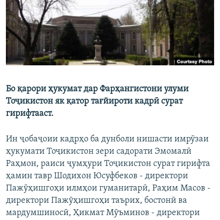
ГУЗОРИШҲОИ РАДИОӢ
Русский
ПАЙГИРӢ КУНЕД
Бо қарори ҳукумат дар Фарҳангистони улуми
Тоҷикистон як қатор тағйироти кадрӣ сурат
Ҳамаи сомонаҳои RFE/RL
гирифтааст.
Ин ҷобаҷоии кадрҳо ба дунболи нишасти имрӯзаи
ҳукумати Тоҷикистон зери садорати Эмомалӣ
Раҳмон, раиси ҷумҳури Тоҷикистон сурат гирифта
ҳамин тавр Шодихон Юсуфбеков - директори
Пажӯҳишгоҳи илмҳои гуманитарӣ, Раҳим Масов -
директори Пажӯҳишгоҳи таърих, бостонӣ ва
мардумшиносӣ, Ҳикмат Мӯъминов - директори