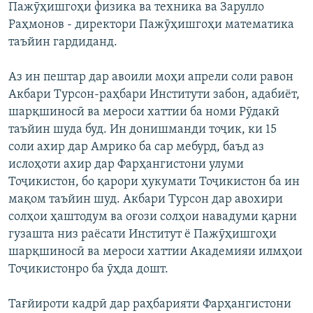
Пажӯҳишгоҳи физика ва техника ва Зарулло
Раҳмонов - директори Пажӯҳишгоҳи математика
таъйин гардиданд.
Аз ин пештар дар авоили моҳи апрели соли равон
Акбари Турсон-раҳбари Институти забон, адабиёт,
шарқшиносӣ ва мероси хаттии ба номи Рӯдакӣ
таъйин шуда буд. Ин донишманди тоҷик, ки 15
соли ахир дар Амрико ба сар мебурд, баъд аз
ислоҳоти ахир дар Фарҳангистони улуми
Тоҷикистон, бо қарори ҳукумати Тоҷикистон ба ин
мақом таъйин шуд. Акбари Турсон дар авохири
солҳои ҳаштодум ва оғози солҳои навадуми қарни
гузашта низ раёсати Институт ё Пажӯҳишгоҳи
шарқшиносӣ ва мероси хаттии Академияи илмҳои
Тоҷикистонро ба ӯҳда дошт.
Тағйироти кадрӣ дар раҳбарияти Фарҳангистони