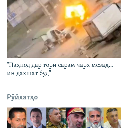
"Паҳпод дар тори сарам чарх мезад…
ин даҳшат буд"
Рӯйхатҳо