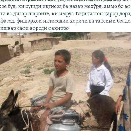
ҳое буд, ки рушди иқтисод ба назар мехӯрд, аммо бо а
нӣ ва дигар шароите, ки имрӯз Тоҷикистон қарор дора
 фасод, фишорҳои иқтисодии хориҷӣ ва тақсими беад
ишвар сафи афроди фақирро