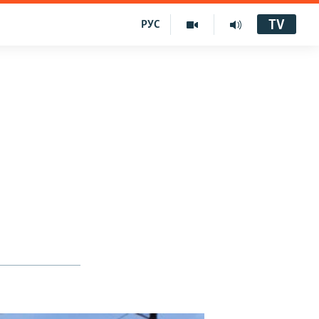
TV
РУС