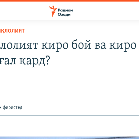
ИҚЛОЛИЯТ
лолият киро бой ва киро
ғал кард?
д
н фиристед