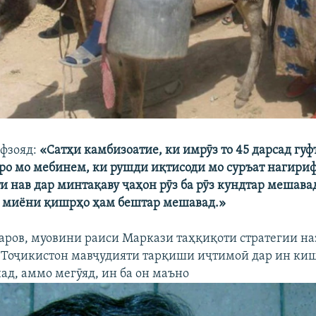
афзояд:
«Сатҳи камбизоатие, ки имрӯз то 45 дарсад гу
зеро мо мебинем, ки рушди иқтисоди мо суръат нагириф
и нав дар минтақаву ҷаҳон рӯз ба рӯз кундтар мешавад
ф миёни қишрҳо ҳам бештар мешавад.»
аров, муовини раиси Маркази таҳқиқоти стратегии на
 Тоҷикистон мавҷудияти тарқиши иҷтимоӣ дар ин ки
ад, аммо мегӯяд, ин ба он маъно