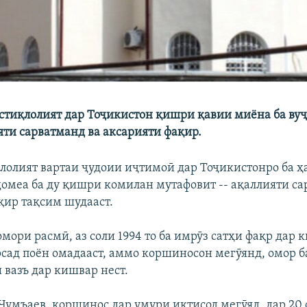
истиқлолият дар Тоҷикистон қишри қавии миёна ба вуҷ
яти сарватманд ва аксарияти фақир.
қлолият вартаи ҷудоии иҷтимоӣ дар Тоҷикистонро ба 
 ҷомеа ба ду қишри комилан мутафовит -- ақаллияти са
қир тақсим шудааст.
омори расмӣ, аз соли 1994 то ба имрӯз сатҳи фақр дар 
рсад поён омадааст, аммо коршиносон мегӯянд, омор 
 вазъ дар кишвар нест.
Ҷумъаев, коршинос дар умури иқтисод мегӯяд, дар 20 