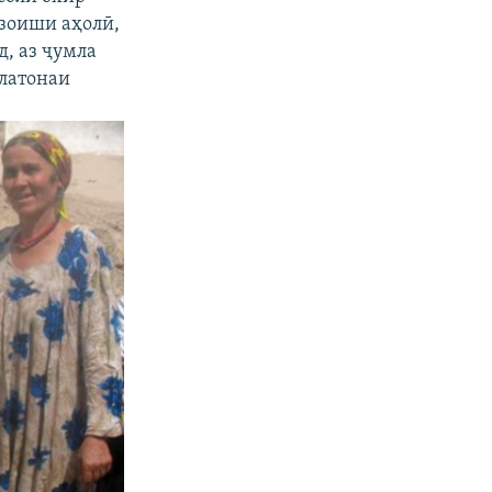
фзоиши аҳолӣ,
д, аз ҷумла
олатонаи