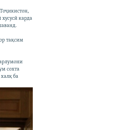
 Тоҷикистон,
ӣ хусусӣ карда
шаванд.
ор тақсим
парлумони
ум сохта
 халқ ба