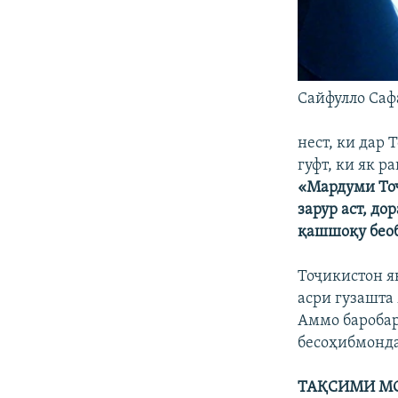
Сайфулло Саф
нест, ки дар
гуфт, ки як р
«Мардуми Тоҷ
зарур аст, д
қашшоқу беоб
Тоҷикистон я
асри гузашта
Аммо баробар
бесоҳибмонда
ТАҚСИМИ М