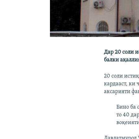
Дар 20 соли 
балки ақалли
20 соли исти
кардааст, ки
аксарияти фа
Бино ба 
то 40 да
воқеияти
Давлатмурод 