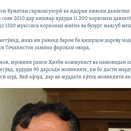
лои Кумитаи сармоягузорӣ ва идораи амволи давлатии
то соли 2010 дар кишвар ҳудуди 11 200 корхонаи давлат
нҳо 1320 муассиса корхонаи миёна ва бузург маҳсуб ме
егӯянд, маҳз ин раванд барои ба қишрҳои дорову нод
и Тоҷикистон замина фароҳам овард.
ков, муовини раиси Ҳизби коммунист ва намояндаи 
егӯяд, ҳудуди 90 дарсади моликияте, ки бо дасти мард
усӣ шуд. Вай афзуд, дар як муддати кӯтоҳ моликияти як