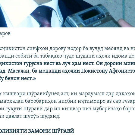
аров
 Тоҷикистон синфҳои дорову нодор ба вуҷуд меоянд ва
аванди собити ба табақаҳо ҷудо шудани аҳолӣ идома до
икистон гурусна нест ва луч ҳам нест. Он дороии мин
орад. Масалан, ба монанди аҳолии Покистону Афғонист
у бенон нест.»
к кишвари шӯравибунёд аст, ки мардумаш дар даҳаҳо
 марҳалаи баробариҳои нисбии иҷтимоиро аз сар гузар
и суқути Шӯравӣ дар ин кишвар низ муборизаҳо бар
и давлат шурӯъ шуданд.
ОЛИКИЯТИ ЗАМОНИ ШӮРАВӢ