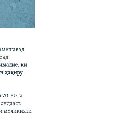
 намешавад
рад:
ималие, ки
он ҳақиру
и 70-80-и
ондааст.
ои моликияти