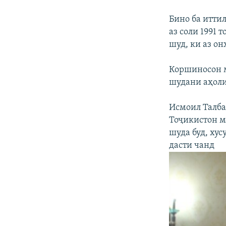
Бино ба итти
аз соли 1991 
шуд, ки аз о
Коршиносон м
шудани аҳоли
Исмоил Талба
Тоҷикистон м
шуда буд, хус
дасти чанд