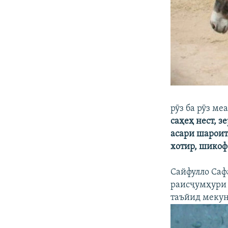
рӯз ба рӯз ме
саҳеҳ нест, 
асари шароит
хотир, шико
Сайфулло Саф
раисҷумҳури
таъйид мекун