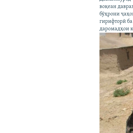
воқеан давра
бӯҳрони ҷаҳо
гирифторӣ ба
даромадҳои к