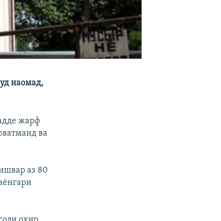
уд наомад,
ҳадде жарф
рватманд ва
кишвар аз 80
баёнгари
соли охир