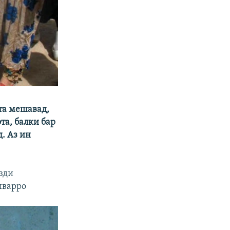
фта мешавад,
та, балки бар
. Аз ин
зди
шварро