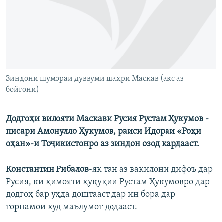
ГУЗОРИШҲОИ РАДИОӢ
Русский
ПАЙГИРӢ КУНЕД
Зиндони шумораи дуввуми шаҳри Маскав (акс аз
бойгонӣ)
Ҳамаи сомонаҳои RFE/RL
Додгоҳи вилояти Маскави Русия Рустам Ҳукумов -
писари Амонулло Ҳукумов, раиси Идораи «Роҳи
оҳан»-и Тоҷикистонро аз зиндон озод кардааст.
Константин Рибалов
-як тан аз вакилони дифоъ дар
Русия, ки ҳимояти ҳуқуқии Рустам Ҳукумовро дар
додгоҳ бар ӯҳда доштааст дар ин бора дар
торнамои худ маълумот додааст.