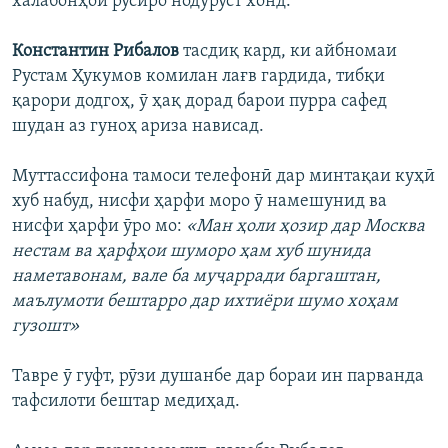
халабонҳои русиро нодуруст хонд.
Константин Рибалов
тасдиқ кард, ки айбномаи
Рустам Ҳукумов комилан лағв гардида, тибқи
қарори додгоҳ, ӯ ҳақ дорад барои пурра сафед
шудан аз гуноҳ ариза нависад.
Муттассифона тамоси телефонӣ дар минтақаи куҳӣ
хуб набуд, нисфи ҳарфи моро ӯ намешунид ва
нисфи ҳарфи ӯро мо:
«Ман ҳоли ҳозир дар Москва
нестам ва ҳарфҳои шуморо ҳам хуб шунида
наметавонам, вале ба муҷарради баргаштан,
маълумоти бештарро дар ихтиёри шумо хоҳам
гузошт»
Тавре ӯ гуфт, рӯзи душанбе дар бораи ин парванда
тафсилоти бештар медиҳад.