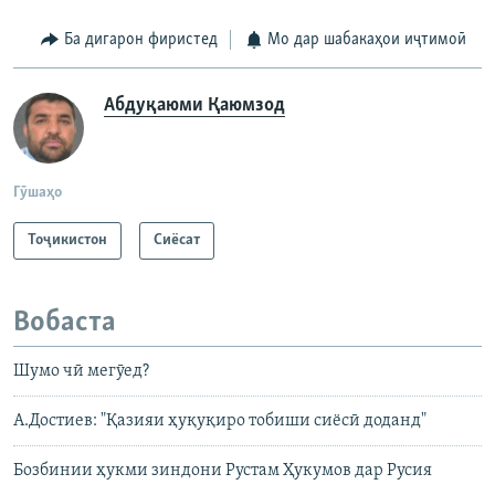
Ба дигарон фиристед
Мо дар шабакаҳои иҷтимоӣ
Абдуқаюми Қаюмзод
Гӯшаҳо
Тоҷикистон
Сиёсат
Вобаста
Шумо чӣ мегӯед?
А.Достиев: "Қазияи ҳуқуқиро тобиши сиёсӣ доданд"
Бозбинии ҳукми зиндони Рустам Ҳукумов дар Русия