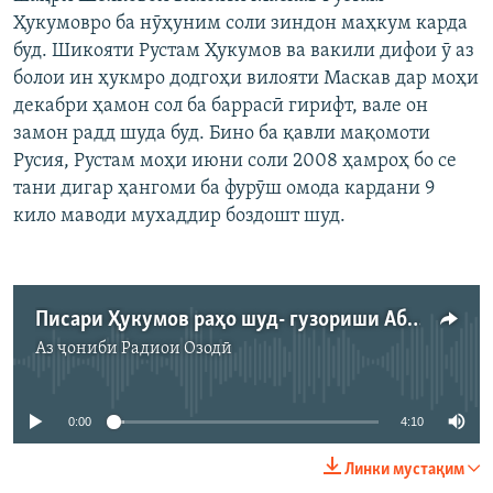
Ҳукумовро ба нӯҳуним соли зиндон маҳкум карда
буд. Шикояти Рустам Ҳукумов ва вакили дифои ӯ аз
болои ин ҳукмро додгоҳи вилояти Маскав дар моҳи
декабри ҳамон сол ба баррасӣ гирифт, вале он
замон радд шуда буд. Бино ба қавли мақомоти
Русия, Рустам моҳи июни соли 2008 ҳамроҳ бо се
тани дигар ҳангоми ба фурӯш омода кардани 9
кило маводи мухаддир боздошт шуд.
Писари Ҳукумов раҳо шуд- гузориши Абдуқаюми Қаюмзод
Аз ҷониби
Радиои Озодӣ
Феълан кор намекунад
0:00
4:10
Линки мустақим