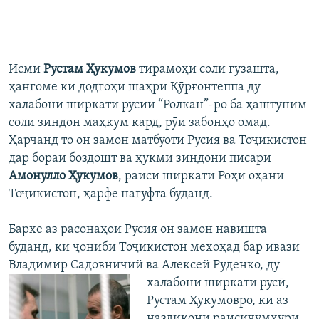
Исми
Рустам Ҳукумов
тирамоҳи соли гузашта,
ҳангоме ки додгоҳи шаҳри Қӯрғонтеппа ду
халабони ширкати русии “Ролкан”-ро ба ҳаштуним
соли зиндон маҳкум кард, рӯи забонҳо омад.
Ҳарчанд то он замон матбуоти Русия ва Тоҷикистон
дар бораи боздошт ва ҳукми зиндони писари
Амонулло Ҳукумов
, раиси ширкати Роҳи оҳани
Тоҷикистон, ҳарфе нагуфта буданд.
Бархе аз расонаҳои Русия он замон навишта
буданд, ки ҷониби Тоҷикистон мехоҳад бар ивази
Владимир Садовничий ва Алексей Руденко, ду
халабони ширкати
русӣ,
Рустам Ҳукумовро, ки аз
наздикони раисиҷумҳури