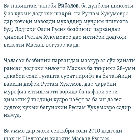
Ба навиштаи ҷаноби
Рибалов
, ба дунболи шикояти
ӯ аз ҳукми додгоҳи шаҳрӣ, ки Рустам Ҳукумовро
дар қочоқи маводди мухаддир муҷрим шинохта
буд, Додгоҳи Олии Русия бозбинии парвандаи
ҷиноии Рустам Ҳукумовро дар ихтиёри додгоҳи
вилояти Маскав вогузор кард.
Ҷаласаи бозбинии парвандаи мазкур аз сӯи ҳайати
раисаи додгоҳи вилояти Маскав ба таърихи 28-уми
декабри соли гузашта сурат гирифт ва ба таъйиди
вакили дифои Рустам Ҳукумов, дар ҷараёни
мурофиа иттиҳомоти ворида ба нафари зери
ҳимояти ӯ тасдиқи худро наёфт ва ба ин далел
додгоҳ ҳукми бегуноҳии Рустам Ҳукумовро содир
намуд.
Ва аммо дар моҳи сентябри соли 2010 додгоҳи
шаҳри Шелковои вилояти Маскав Рустам