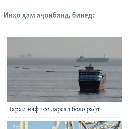
Инҳо ҳам аҷоибанд, бинед:
Нархи нафт се дарсад боло рафт