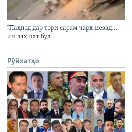
"Паҳпод дар тори сарам чарх мезад…
ин даҳшат буд"
Рӯйхатҳо