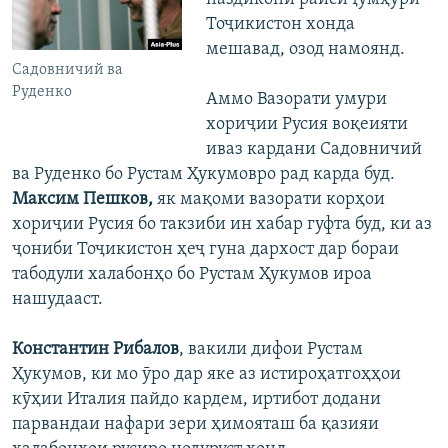
Тоҷикистон хонда
мешавад, озод намоянд.
Cадовничий ва
Руденко
Аммо Вазорати умури
хориҷии Русия воқеияти
иваз кардани Садовничий
ва Руденко бо Рустам Ҳукумовро рад карда буд.
Максим Пешков,
як мақоми вазорати корҳои
хориҷии Русия бо такзиби ин хабар гуфта буд, ки аз
ҷониби Тоҷикистон ҳеҷ гуна дархост дар бораи
табодули халабонҳо бо Рустам Ҳукумов ироа
нашудааст.
Константин Рибалов
, вакили дифои Рустам
Ҳукумов, ки мо ӯро дар яке аз истироҳатгоҳҳои
кӯҳии Италия пайдо кардем, иртибот додани
парвандаи нафари зери ҳимояташ ба қазияи