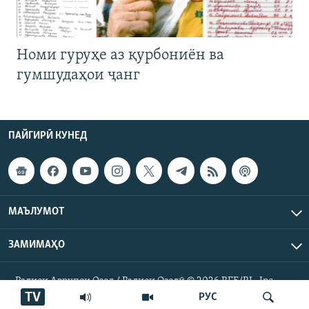
Номи гуруҳе аз қурбониён ва
гумшудаҳои ҷанг
ПАЙГИРӢ КУНЕД
МАЪЛУМОТ
ЗАМИМАҲО
Радиои Аврупои Озод / Радиои Озодӣ © 2026 RFE/RL. Inc.
Ҳамаи ҳуқуқ маҳфуз аст.
TV
РУС