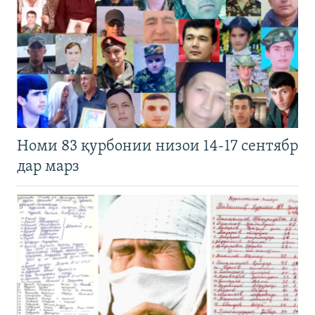
Номи 83 қурбонии низои 14-17 сентябр
дар марз