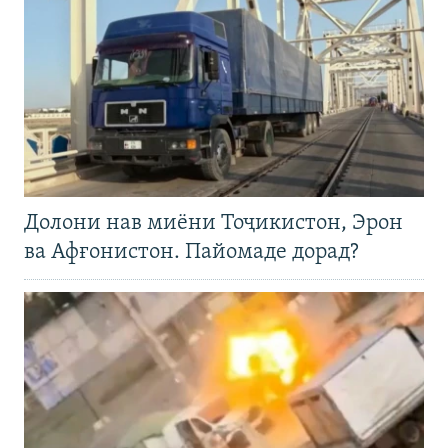
Долони нав миёни Тоҷикистон, Эрон
ва Афғонистон. Пайомаде дорад?