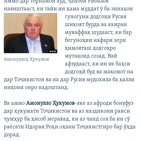
Аммо дар торнамои худ, ҷаноби Рибалов
навиштааст, ки тайи ин ҳама муддат ӯ ба зинаҳои
гуногуни додгоҳи Русия
шикоят бурда ва ахиран
муваффақ шудааст, ки бар
бегуноҳии нафари зери
ҳимояташ додгоҳро
мутақоид созад. Вай
Амонуллоҳ Ҳукумов
афзудааст, ки ин як баҳси
додгоҳӣ буд ва мақомот на
дар Тоҷикистон ва на дар Русия мудохила ба ҳалли
ниҳоии онро надоштанд.
Ва аммо
Амонулло Ҳукумов
-яке аз афроди бонуфуз
дар ҳукумати Тоҷикистон ва аз наздикони раиси
ҷумҳур ба ҳисоб меравад, ки аз чанд сол ба ин сӯ
раёсати Идораи Роҳи оҳани Тоҷикистгнро бар ӯҳда
дорад.