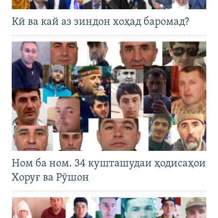
Кӣ ва кай аз зиндон хоҳад баромад?
Ном ба ном. 34 кушташудаи ҳодисаҳои
Хоруғ ва Рӯшон