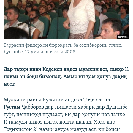
ГУЗОРИШҲОИ РАДИОӢ
Русский
ПАЙГИРӢ КУНЕД
Баррасии фишорҳои бюрократӣ ба соҳибкорони тоҷик.
Душанбе, 13-уми июни соли 2008.
Ҳамаи сомонаҳои RFE/RL
Дар тарҳи нави Кодекси андоз мумкин аст, танҳо 11
навъи он боқӣ бимонад. Аммо ин ҳам ҳанӯз дақиқ
нест.
Муовини раиси Кумитаи андози Тоҷикистон
Рустам Ҷабборов
дар нишасти хабарӣ дар Душанбе
гуфт, пешниҳод шудааст, ки дар қонуни нав танҳо
11 намуди андоз нигоҳ дошта шавад. Ҳоло дар
Тоҷикистон 21 навъи андоз мавҷуд аст, ки боиси