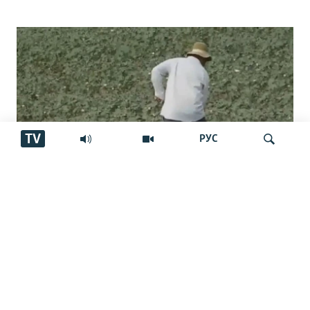
TV
РУС
"Бахудо аз беобӣ шукуфтааст".
Ҷустуҷӯ
Шикояти пахтакорони Фархор аз
тақсими об