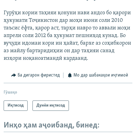
Гурӯҳи кории таҳияи қонуни нави андоз бо қарори
ҳукумати Тоҷикистон дар моҳи июни соли 2010
таъсис ёфта, қарор аст, тарҳи навро то аввали моҳи
апрели соли 2012 ба ҳукумат пешниҳод кунад. Бо
вуҷуди идомаи кори ин ҳайат, бархе аз соҳибкорон
аз майлу бартаридиҳии он дар таҳияи санад
изҳори ноқаноатмандӣ кардаанд.
Ба дигарон фиристед
Мо дар шабакаҳои иҷтимоӣ
Гӯшаҳо
Иқтисод
Дунёи иқтисод
Инҳо ҳам аҷоибанд, бинед: