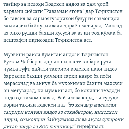
тағйир ва ислоҳи Кодекси андоз ва ҳам ҷорӣ
кардани сиёсати “Равзанаи ягона” дар Тоҷикистон
бо тавсия ва сармоягузориҳои бузурги созмонҳои
молиявии байнулмилалӣ ҷараён мегирад. Мақсад
аз онҳо рушди бахши хусусӣ ва аз ин роҳ кӯмак ба
пешрафти иқтисодии Тоҷикистон аст.
Муовини раиси Кумитаи андози Тоҷикистон
Рустам Ҷабборов дар ин нишасти хабарӣ рӯзи
ҷумъа гуфт, ҳайати таҳрири кодекси нави андоз
баррасии бахши умумии тарҳи навро ба поён
мерасонад ва акнун ба муҳокимаи бахши махсуси
он мегузарад, ки мумкин аст, бо коҳиши теъдоди
андозҳо тамом шавад. Вай илова кард, ки гурӯҳи
кории таҳияи кодекси нав
“то ҳол дар масъалаи
таҳрири қонуни андоз аз соҳибкорон, ниҳодҳои
андоз, созмонҳои байнулмилалӣ ва андозсупорони
дигар зиёда аз 800 пешниҳод”
гирифтааст.