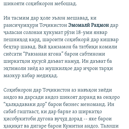
шикояти соҳибкорон мебошад.
Ин тасмим дар ҳоле эълон мешавад, ки
раисиҷумҳури Тоҷикистон
Эмомалӣ Раҳмон
дар
ҷаласаи солонаи ҳукумат рӯзи 18-уми январ
пешниҳод кард, шароити соҳибкорӣ дар кишвар
беҳтар шавад. Вай ҳамзамон ба татбиқи комили
сиёсати “Равзанаи ягона” барои сабтиноми
ширкатҳои хусусӣ даъват намуд. Ин даъват ба
эҳтимоли зиёд аз мушкилҳое дар иҷрои тарҳи
мазкур хабар медиҳад.
Соҳибкорон дар Тоҷикистон аз навъҳои зиёди
андоз ва дарсади андоз шикоят доранд ва онҳоро
“ҳалқадаваки дор” барои бизнес меноманд. Ин
сабаб гаштааст, ки дар бархе аз ширкатҳо
ҳисобукитоби дугона вуҷуд дорад -- яке барои
ҳақиқат ва дигаре барои Кумитаи андоз. Талоши