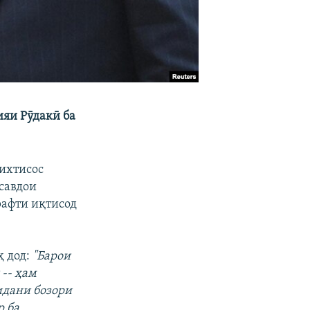
ияи Рӯдакӣ ба
ихтисос
 савдои
рафти иқтисод
ҳ дод:
"Барои
-- ҳам
идани бозори
р ба