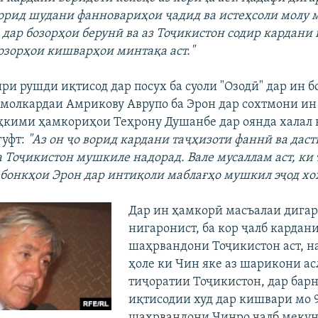
орид шудани фанновариҳои ҷадид ва истеҳсоли молу 
 дар бозорҳои берунӣ ва аз Тоҷикистон содир кардани
бозорҳои кишварҳои минтақа аст."
и рушди иқтисод дар посух ба суоли "Озодӣ" дар ин бо
молкардаи Амрикову Аврупо ба Эрон дар сохтмони и
аҳкими ҳамкориҳои Теҳрону Душанбе дар оянда халал 
гуфт:
"Аз он ҷо ворид кардани таҷҳизоти фаннӣ ва даст
 Тоҷикистон мушкиле надорад. Вале мусаллам аст, ки
 бонкҳои Эрон дар интиқоли маблағҳо мушкил эҷод хо
Дар ин ҳамкорӣ масъалаи дигар
нигаронист, ба кор ҷалб кардан
шаҳрвандони Тоҷикистон аст, н
ҳоле ки Чин яке аз шарикони а
тиҷоратии Тоҷикистон, дар бар
иқтисодии худ дар кишвари мо 
шаҳрвандони Чинро ҷалб мекун