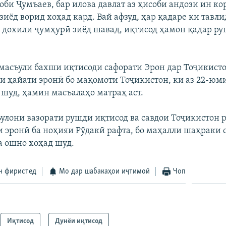
оби Ҷумъаев, бар илова давлат аз ҳисоби андози ин ко
зиёд ворид хоҳад кард. Вай афзуд, ҳар қадаре ки тавл
 дохили ҷумҳурӣ зиёд шавад, иқтисод ҳамон қадар ру
 масъули бахши иқтисоди сафорати Эрон дар Тоҷикисто
ои ҳайати эронӣ бо мақомоти Тоҷикистон, ки аз 22-юм
 шуд, ҳамин масъалаҳо матраҳ аст.
ъулони вазорати рушди иқтисод ва савдои Тоҷикистон 
и эронӣ ба ноҳияи Рӯдакӣ рафта, бо маҳалли шаҳраки 
 ошно хоҳад шуд.
н фиристед
Мо дар шабакаҳои иҷтимоӣ
Чоп
Иқтисод
Дунёи иқтисод