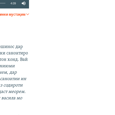
4:09
инки мустақим
ФИРИСТЕД
ршинос дар
ки саноатиро
тон хонд. Вай
иниюми
нем, дар
 саноатии ин
з содироти
даст меорем.
 васила мо