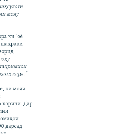
маҳсулоти
 ин молу
ра ки "оё
н шаҳраки
ворид
гоҳу
 таҳримҳои
ҳанд кард."
е, ки мояи
и
а хориҷӣ. Дар
слии
номаҳои
90 дарсад
ад.