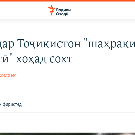
дар Тоҷикистон "шаҳрак
ӣ" хоҳад сохт
моилиён
н фиристед