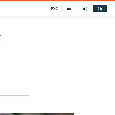
TV
РУС
и