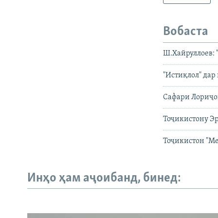
Вобаста
Ш.Хайруллоев: 
"Истиқлол" дар
Сафари Лориҷо
Тоҷикистону Эр
Тоҷикистон "Ме
Инҳо ҳам аҷоибанд, бинед: