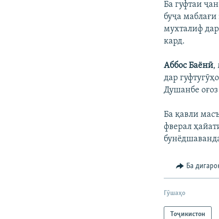
Ба гуфтаи ҷан
буҷа маблағи 
мухталиф дар
кард.
Аббос Баёнӣ
,
дар гуфтугӯҳ
Душанбе оғоз
Ба қавли мас
фверал ҳайат
бунёдшаванда
Ба дигаро
Гӯшаҳо
Тоҷикистон