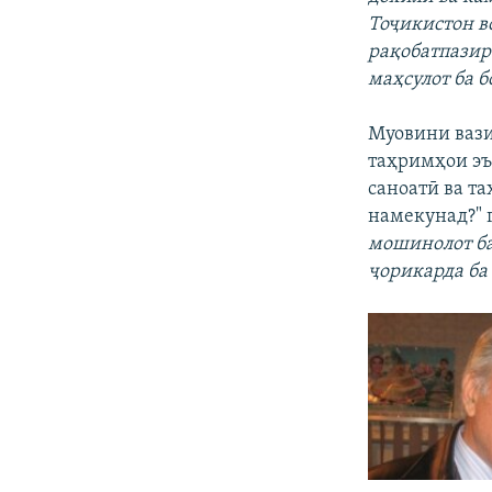
Тоҷикистон в
рақобатпазир
маҳсулот ба 
Муовини вазир
таҳримҳои эъ
саноатӣ ва т
намекунад?" 
мошинолот ба
ҷорикарда ба