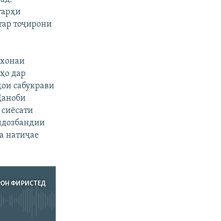
тарҳи
тар тоҷирони
хонаи
ҳо дар
ҳои сабукрави
Ҷаноби
 сиёсати
андозбандии
а натиҷае
РОН ФИРИСТЕД