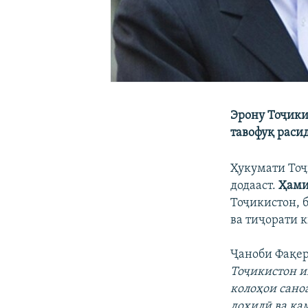
Эрону Тоҷики
тавофуқ раси
Ҳукумати Тоҷ
додааст.
Ҳами
Тоҷикистон, 
ва тиҷорати 
Ҷаноби Фақер
Тоҷикистон и
колоҳои сано
дохилӣ ва кам