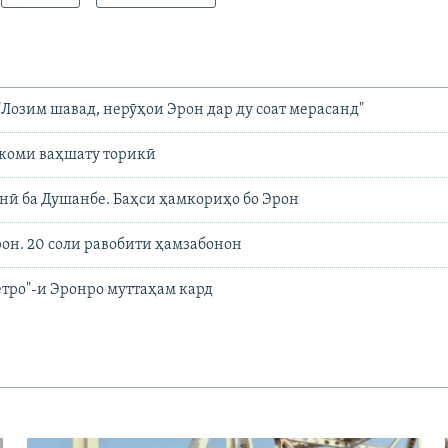
"Лозим шавад, нерӯҳои Эрон дар ду соат мерасанд"
 коми ваҳшату торикӣ
нӣ ба Душанбе. Баҳси ҳамкориҳо бо Эрон
он. 20 соли равобити ҳамзабонон
тро"-и Эронро муттаҳам кард