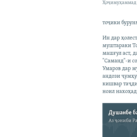
Ҳоҷимуҳаммад
тоҷики бурун
Ин дар ҳолест
муштараки То
машғул аст, 
"Саманд"-и с
Умаров дар м
андози ҷумҳу
кишвар таҷди
ноил нахоҳад
Аз ҷониби
Р