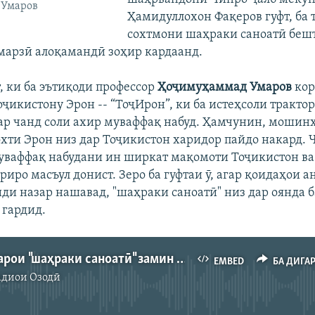
 Умаров
Ҳамидуллохон Фақеров гуфт, ба 
сохтмони шаҳраки саноатӣ беш
марзӣ алоқамандӣ зоҳир кардаанд.
, ки ба эътиқоди профессор
Ҳоҷимуҳаммад Умаров
кор
ҷикистону Эрон -- “ТоҷИрон”, ки ба истеҳсоли трактор
дар чанд соли ахир муваффақ набуд. Ҳамчунин, мошин
охти Эрон низ дар Тоҷикистон харидор пайдо накард. 
уваффақ набудани ин ширкат мақомоти Тоҷикистон ва
риро масъул донист. Зеро ба гуфтаи ӯ, агар қоидаҳои 
ди назар нашавад, "шаҳраки саноатӣ" низ дар оянда б
 гардид.
Душанбе барои "шаҳраки саноатӣ" замин ҷудо кард
EMBED
БА ДИГА
адиои Озодӣ
Феълан кор намекунад