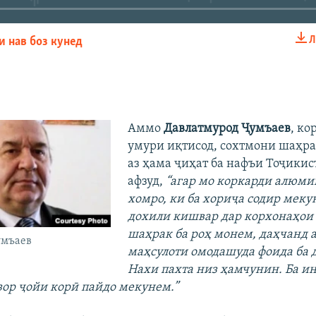
Л
и нав боз кунед
EMBED
БА ДИГАРОН 
Аммо
Давлатмурод Ҷумъаев
, ко
умури иқтисод, сохтмони шаҳра
аз ҳама ҷиҳат ба нафъи Тоҷикис
афзуд,
“агар мо коркарди алюм
хомро, ки ба хориҷа содир меку
дохили кишвар дар корхонаҳои
шаҳрак ба роҳ монем, даҳчанд а
умъаев
маҳсулоти омодашуда фоида ба 
Нахи пахта низ ҳамчунин. Ба ин
азор ҷойи корӣ пайдо мекунем.”