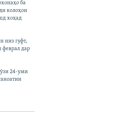
рхонаҳо ба
иди колоҳои
шд хоҳад
н низ гуфт,
и феврал дар
рӯзи 24-уми
саноатии