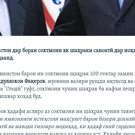
стон дар бораи сохтмони як шаҳраки саноатӣ дар ноҳ
даанд.
икистон барои ин сохтмони шаҳрак 100 гектар замин 
дуллохон Фақеров
, муовини вазири рушди иқтисод ва
ба "Озодӣ" гуфт, сохтмони чунин шаҳрак ба нафъи пеш
кишвар хоҳад буд.
ов ҳадафи аслиро аз сохтмони ин шаҳрак чунин тавзе
н имконияти истеҳсоли маҳсулот барои бозори дохилӣ 
атӣ ва маводи ғизоиро медиҳад, ки ҳадаф ғанӣ гардон
 кардани воридоти колоҳо аз хориҷа аст. Ҳадафи дига