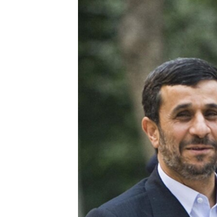
ГУЗОРИШҲОИ РАДИОӢ