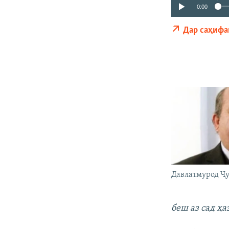
0:00
Дар саҳифа
Давлатмурод Ҷ
беш аз сад ҳ