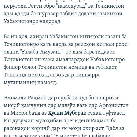
нерӯгоҳи Роғун обро "намехӯрад" ва Тоҷикистон
ҳам қасди ба шӯразор табдил додани заминҳои
Узбакистонро надорад.
Бо ин ҳол, ахиран Узбакистон интиқоли газаш ба
Тоҷикистонро қатъ карда ва релсҳои қитъаи роҳи
оҳани "Ғалаба-Амузанг"-ро ҳам барсчидааст.
Тоҷикистон ин ҳама амалкардҳои Узбакистонро
фишор болои Тоҷикистон номида ва гуфтааст,
Тошканд мехоҳад авзоъ дар кишварро
муташанниҷ намояд.
Эмомалӣ Раҳмон дар сӯҳбати худ бо нашрияи
мисрӣ ҳамчунин дар мавзӯи вазъ дар Афғонистон
ва Мисри баъд аз
Ҳуснӣ Муборак
сухан гуфтааст.
Ин дувумин мусоҳибаи президент Раҳмон бо
расонаҳои хориҷӣ дар як моҳи охир аст. Қабл аз
ин, раисиҷумҳури Тоҷикистон бо шабакаи