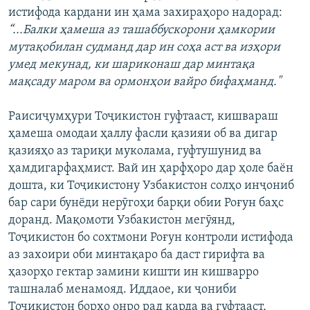
истифода кардани ин ҳама захираҳоро надорад:
“...Балки ҳамеша аз ташаббускорони ҳамкории
мутақобилан судманд дар ин соҳа аст ва изҳори
умед мекунад, ки шариконаш дар минтақа
мақсаду маром ва ормонҳои вайро бифаҳманд."
Раисиҷумҳури Тоҷикистон гуфтааст, кишвараш
ҳамеша омодаи ҳаллу фасли қазияи об ва дигар
қазияҳо аз тариқи муколама, гуфтушунид ва
ҳамдигарфаҳмист. Вай ин ҳарфҳоро дар ҳоле баён
дошта, ки Тоҷикистону Узбакистон солҳо инҷониб
бар сари бунёди нерӯгоҳи барқи обии Роғун баҳс
доранд. Мақомоти Узбакистон мегӯянд,
Тоҷикистон бо сохтмони Роғун контроли истифода
аз захоири оби минтақаро ба даст гирифта ва
ҳазорҳо гектар замини кишти ин кишварро
ташналаб менамояд. Иддаое, ки ҷониби
Тоҷикистон борҳо онро рад карда ва гуфтааст,