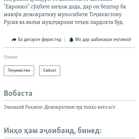
"Евронюз" сӯҳбате анҷом дода, дар он бештар ба
мавзӯи демократияу муносибати Тоҷикистону
Русия ва вазъи муҳоҷирони тоҷик пардохта буд.
Ба дигарон фиристед
Мо дар шабакаҳои иҷтимоӣ
Гӯшаҳо
Тоҷикистон
Сиёсат
Вобаста
Эмомалӣ Раҳмон: Демократияи зуд танҳо хаёл аст
Инҳо ҳам аҷоибанд, бинед: