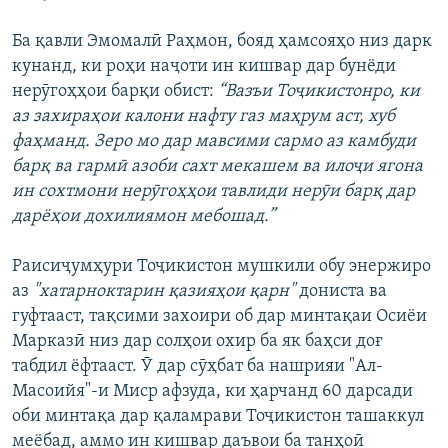
Ба қавли Эмомалӣ Раҳмон, бояд ҳамсояҳо низ дарк
кунанд, ки роҳи наҷоти ин кишвар дар бунёди
нерӯгоҳҳои барқи обист:
“Вазъи Тоҷикистонро, ки
аз захираҳои калони нафту газ маҳрум аст, хуб
фаҳманд. Зеро мо дар мавсими сармо аз камбуди
барқ ва гармӣ азоби сахт мекашем ва илоҷи ягона
ин сохтмони нерӯгоҳҳои тавлиди нерӯи барқ дар
дарёҳои дохилиямон мебошад.”
Раисиҷумҳури Тоҷикистон мушкили обу энержиро
аз
"хатарноктарин қазияҳои қарн"
дониста ва
гуфтааст, тақсими захоири об дар минтақаи Осиёи
Марказӣ низ дар солҳои охир ба як баҳси доғ
табдил ёфтааст. Ӯ дар сӯҳбат ба нашрияи "Ал-
Масоийя"-и Миср афзуда, ки ҳарчанд 60 дарсади
оби минтақа дар қаламрави Тоҷикистон ташаккул
меёбад, аммо ин кишвар даъвои ба танҳоӣ