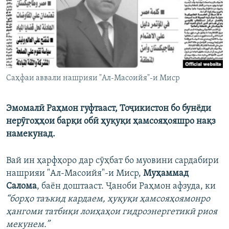
ГУЗОРИШҲОИ РАДИОӢ
Русский
ПАЙГИРӢ КУНЕД
Саҳфаи аввали нашрияи "Ал-Масоийя"-и Миср
Эмомалӣ Раҳмон гуфтааст, Тоҷикистон бо бунёди
Ҳамаи сомонаҳои RFE/RL
нерӯгоҳҳои барқи обӣ ҳуқуқи ҳамсояҳояшро нақз
намекунад.
Вай ин ҳарфҳоро дар сӯҳбат бо муовини сардабири
нашрияи "Ал-Масоийя"-и Миср,
Муҳаммад
Салома
, баён доштааст. Ҷаноби Раҳмон афзуда, ки
“борҳо таъкид кардаем, ҳуқуқи ҳамсояҳоямонро
ҳангоми татбиқи лоиҳаҳои гидроэнергетикӣ риоя
мекунем.”