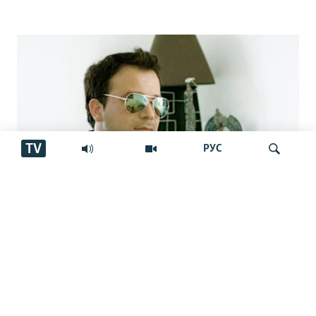
TV
РУС
Аз марги овозхон Баҳром Ғафурӣ шаш
Ҷустуҷӯ
сол гузашт. Вай имсол 50-сола мешуд