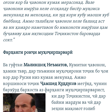
оғози кор ба ҷавонон кумак мерасонад. Вале
ҷавонони имрӯза хеле огоҳанду бисёр муқоиса
мекунанд ва мехоҳанд, ки зуд кори хубу маоши хуб
биёбанд. Аммо талабҳои ҷавонон хеле баланд аст
ва ин ҳамаро наметавон бо имконоти имрӯзаи ҳам
буҷавиву ҳам иқтисодии Тоҷикистон бароварда
сохт.”
Фарҳанги роиҷи муҳоҷирпарварӣ
Ба гуфтаи
Маликшоҳ Неъматов,
Кумитаи ҷавонон,
ҳамин тавр, дар таъмини муҳоҷирони тоҷик бо ҷои
кор дар Русия низ кумак мекунад. Аммо
коршиноси тоҷик
Ҷамшед Қуддусов
мегӯяд, чунин
бархӯрд бархоста аз фарҳанги
муҳоҷирпарварист,
ки дар Тоҷикистон, чӣ дар
байни мардум ва чӣ дар
зеҳни мақомот ғолиб