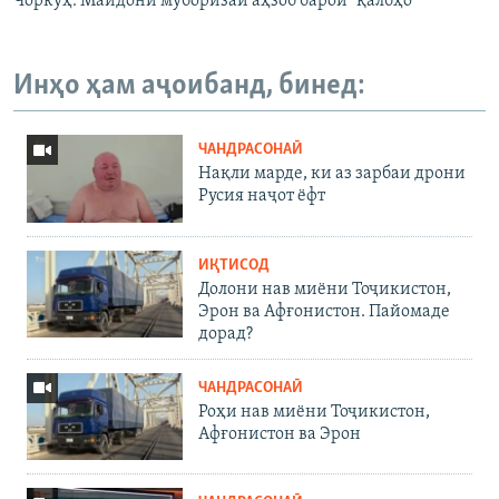
Чоркӯҳ: Майдони муборизаи аҳзоб барои "қалбҳо"
Инҳо ҳам аҷоибанд, бинед:
ЧАНДРАСОНАӢ
Нақли марде, ки аз зарбаи дрони
Русия наҷот ёфт
ИҚТИСОД
Долони нав миёни Тоҷикистон,
Эрон ва Афғонистон. Пайомаде
дорад?
ЧАНДРАСОНАӢ
Роҳи нав миёни Тоҷикистон,
Афғонистон ва Эрон