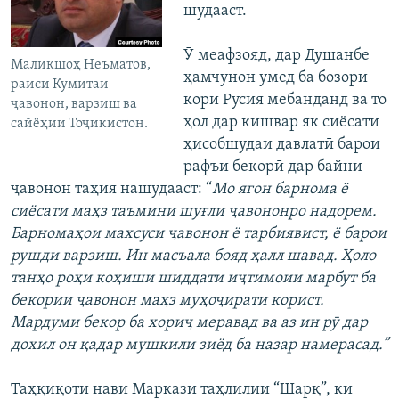
шудааст.
Ӯ меафзояд, дар Душанбе
Маликшоҳ Неъматов,
ҳамчунон умед ба бозори
раиси Кумитаи
кори Русия мебанданд ва то
ҷавонон, варзиш ва
ҳол дар кишвар як сиёсати
сайёҳии Тоҷикистон.
ҳисобшудаи давлатӣ барои
рафъи бекорӣ дар байни
ҷавонон таҳия нашудааст: “
Мо ягон барнома ё
сиёсати маҳз таъмини шуғли ҷавононро надорем.
Барномаҳои махсуси ҷавонон ё тарбиявист, ё барои
рушди варзиш. Ин масъала бояд ҳалл шавад. Ҳоло
танҳо роҳи коҳиши шиддати иҷтимоии марбут ба
бекории ҷавонон маҳз муҳоҷирати корист.
Мардуми бекор ба хориҷ меравад ва аз ин рӯ дар
дохил он қадар мушкили зиёд ба назар намерасад.”
Таҳқиқоти нави Маркази таҳлилии “Шарқ”, ки