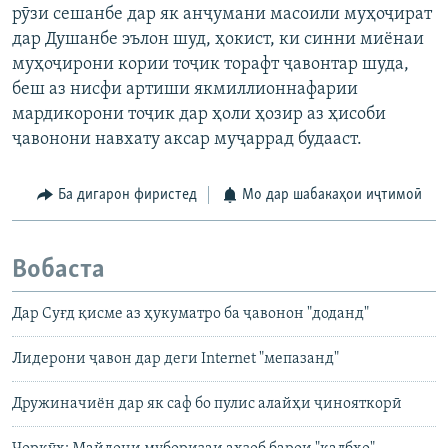
рӯзи сешанбе дар як анҷумани масоили муҳоҷират
дар Душанбе эълон шуд, ҳокист, ки синни миёнаи
муҳоҷирони кории тоҷик торафт ҷавонтар шуда,
беш аз нисфи артиши якмиллионнафарии
мардикорони тоҷик дар ҳоли ҳозир аз ҳисоби
ҷавонони навхату аксар муҷаррад будааст.
Ба дигарон фиристед
Мо дар шабакаҳои иҷтимоӣ
Вобаста
Дар Суғд қисме аз ҳукуматро ба ҷавонон "доданд"
Лидерони ҷавон дар деги Internet "мепазанд"
Дружиначиён дар як саф бо пулис алайҳи ҷинояткорӣ