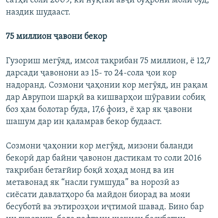
сатҳи соли 2009, ки нуқтаи авҷи буҳрони молӣ буд,
наздик шудааст.
75 миллион ҷавони бекор
Гузориш мегӯяд, имсол тақрибан 75 миллион, ё 12,7
дарсади ҷавонони аз 15- то 24-сола ҷои кор
надоранд. Созмони ҷаҳонии кор мегӯяд, ин рақам
дар Аврупои шарқӣ ва кишварҳои шӯравии собиқ
боз ҳам болотар буда, 17,6 фоиз, ё ҳар як ҷавони
шашум дар ин қаламрав бекор будааст.
Созмони ҷаҳонии кор мегӯяд, мизони баланди
бекорӣ дар байни ҷавонон дастикам то соли 2016
тақрибан бетағйир боқӣ хоҳад монд ва ин
метавонад як “насли гумшуда” ва норозӣ аз
сиёсати давлатҳоро ба майдон биорад ва мояи
бесуботӣ ва эътирозҳои иҷтимоӣ шавад. Бино бар