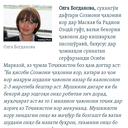
Олга Богданова,
сухангӯи
дафтари Созмони ҷаҳонии
кор дар Маскав ба Радиои
Озодӣ гуфт, вазъи бекории
ҷавонон дар кишварҳои
пасошӯравӣ, бахусус дар
Олга Богданова
ҷомиаҳои суннатан
серфарзанди Осиёи
Марказӣ, аз ҷумла Тоҷикистон боз ҳам доғтар аст:
“Ба ҳисоби Созмони ҷаҳонии кор, хатари аз ҷои
кор маҳрум шудани ҷавонон назар ба калонсолон
2-3 маротиба бештар аст. Мушкили дигаре ки ба
бекорӣ дар зодгоҳи онҳо робитаи зич дорад,
муҳоҷират аст ва то 1 миллион ҷавонони тоҷик дар
хориҷ аз Тоҷикистон кор мекунанд. Мушкилоти
кору зиндагии онҳо ва маҷбур ба бозгашт ба ватан
шудани онҳо ба иллати буҳрон, таъмини онҳо бо