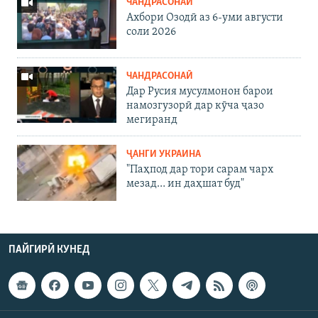
ЧАНДРАСОНАӢ
Ахбори Озодӣ аз 6-уми августи
соли 2026
ЧАНДРАСОНАӢ
Дар Русия мусулмонон барои
намозгузорӣ дар кӯча ҷазо
мегиранд
ҶАНГИ УКРАИНА
"Паҳпод дар тори сарам чарх
мезад… ин даҳшат буд"
ПАЙГИРӢ КУНЕД