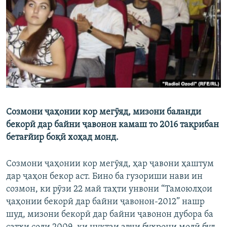
ГУЗОРИШҲОИ РАДИОӢ
Русский
ПАЙГИРӢ КУНЕД
Созмони ҷаҳонии кор мегӯяд, мизони баланди
Ҳамаи сомонаҳои RFE/RL
бекорӣ дар байни ҷавонон камаш то 2016 тақрибан
бетағйир боқӣ хоҳад монд.
Созмони ҷаҳонии кор мегӯяд, ҳар ҷавони ҳаштум
дар ҷаҳон бекор аст. Бино ба гузориши нави ин
созмон, ки рӯзи 22 май таҳти унвони “Тамоюлҳои
ҷаҳонии бекорӣ дар байни ҷавонон-2012” нашр
шуд, мизони бекорӣ дар байни ҷавонон дубора ба