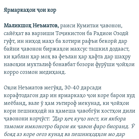
Ярмаркаҳои ҷои кор
Маликшоҳ Неъматов,
раиси Кумитаи ҷавонон,
сайёҳат ва варзиши Тоҷикистон ба Радиои Озодӣ
гуфт, ин ниҳод маҳз ба хотири рафъи бекорӣ дар
байни ҷавонон биржаҳои махсус ташкил додааст,
ки қаблан ҳар моҳ ва феълан ҳар ҳафта дар шаҳру
навоҳии мухталиф бонавбат бозори фурӯши ҷойҳои
корро созмон медиҳанд.
Оқои Неъматов мегӯяд, 30-40 дарсади
корафтодагон дар ин ярмаркаҳо ҷои коре барои худ
меёбанд, вале ӯ ҳам эътироф мекунад, ки ҷойҳои
кори пешниҳодӣ на ҳамеша ҷавобгӯи хостҳои дили
ҷавонони корҷӯст:
“Дар ҳеҷ куҷо нест, ки якбора
тамоми имконотро барои як ҷавон фаро биоранд. Ӯ
бояд аз коре оғоз кунад ва пешниҳодҳои мо дар