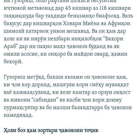
ин гузориш, боло рафтани шохиси бесуботии
иҷтимоӣ метавонад дар 45 кишвар аз 118 кишвари
таҳқиқшуда бар таҳдиди беназмиҳо биафзояд. Вазъ
бахусус дар кишварҳои Ховари Миёна ва Африқои
шимолӣ хатарнок унвон мешавад. Ва он ҳам дар
ҳоле ки як нирӯи пешбари инқилобҳои “Баҳори
Араб” дар ин паҳно маҳз ҷавонон буданд ва як
омили асосие, ки онҳоро ба майдон овард, ҳамин
бекорӣ.
Гузориш мегӯяд, бахши аъзами он ҷавононе ҳам,
ки ҷои кор доранд, машғули кори сиёҳу муваққат
ваё каммаҳсуланд, ки хеле камтар аз орзуи онҳост
ва имкони “сабзидан” ва касби ҷои кори доиму
пурмаҳсултар ва бо маоши баландтарро ба ҷавонон
намедиҳад.
Ҳоли боз ҳам зортари ҷавонони тоҷик