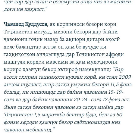
ҷои кор дар ватан ё бозомӯзии онҳо низ аз масоили
доғи ин паҳност.”
Ҷамшед Қуддусов,
як коршиноси бозори кори
Тоҷикистон мегӯяд, мизони бекорӣ дар байни
ҷавонони тоҷик назар ба ақшори дигари аҳолӣ
хеле баландтар аст ва он ҳам бо вуҷуде ки
таҳқиқотҳои анҷомшуда дар Тоҷикистон афроди
машғули корҳои мавсимӣ ва ҳам муҳоҷирони
кориро ҳамчун бекор эътироф намекунанд:
“Бар
асоси охирин таҳқиқоти қувваи корӣ, ки соли 2009
анҷом шудааст, агар сатҳи умумии бекорӣ 11,5 фоиз
бошад, ин нишондод дар байни ҷавонони 15- 19-
сола ва дар байни ҷавонони 20-24- сола 17 фоиз аст.
Яъне сатҳи бекории ҷавонон аз сатҳи миёна дар
Тоҷикистон 1,5 маротиба бештар буда, беш аз 50
фоизи афроди ҳамчун бекор сабтиномшуда низ
ҷавонон мебошанд.”