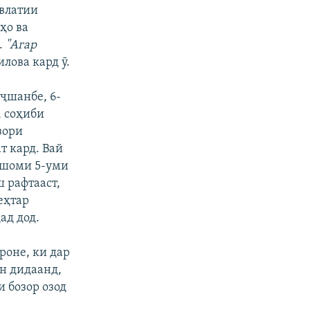
авлатии
ҳо ва
.
"Агар
-илова кард ӯ.
нҷшанбе, 6-
, соҳиби
зори
т кард. Вай
и шоми 5-уми
ш рафтааст,
еҳтар
ад дод.
роне, ки дар
н дидаанд,
и бозор озод