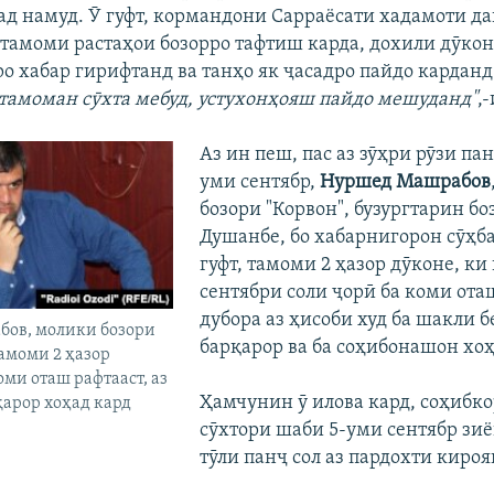
ад намуд. Ӯ гуфт, кормандони Сарраёсати хадамоти д
амоми растаҳои бозорро тафтиш карда, дохили дӯкон
о хабар гирифтанд ва танҳо як ҷасадро пайдо карданд
 тамоман сӯхта мебуд, устухонҳояш пайдо мешуданд"
,
Аз ин пеш, пас аз зӯҳри рӯзи па
уми сентябр,
Нуршед Машрабов
бозори "Корвон", бузургтарин бо
Душанбе, бо хабарнигорон сӯҳба
гуфт, тамоми 2 ҳазор дӯконе, к
сентябри соли ҷорӣ ба коми ота
дубора аз ҳисоби худ ба шакли б
ов, молики бозори
барқарор ва ба соҳибонашон хоҳ
тамоми 2 ҳазор
оми оташ рафтааст, аз
Ҳамчунин ӯ илова кард, соҳибко
қарор хоҳад кард
сӯхтори шаби 5-уми сентябр зиё
тӯли панҷ сол аз пардохти кироя