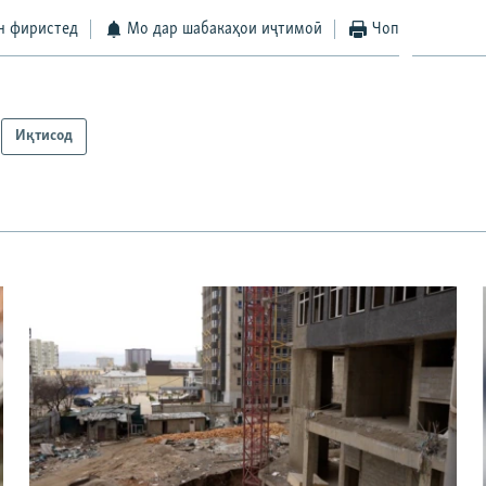
н фиристед
Мо дар шабакаҳои иҷтимоӣ
Чоп
Иқтисод