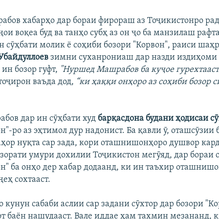
бов хабарҳо дар бораи фирораш аз Тоҷикистонро рад 
ҷои воқеа буд ва танҳо субҳ аз он ҷо ба манзилаш рафт
ин сӯҳбати молик ё соҳиби бозори "Корвон", раиси ша
Убайдуллоев
зимни суханрониаш дар назди издиҳоми
ин бозор гуфт,
"Нуршед Машрабов ба куҷое гурехтааст
тоҷирон ваъда дод,
“ки ҳаққи онҳоро аз соҳиби бозор 
бов дар ин сӯҳбати худ
барқасдона будани ҳодисаи с
н"-ро аз эҳтимол дур надонист. Ба қавли ӯ, оташсӯзии 
чаҳор нуқта сар зада, кори оташнишонҳоро душвор кард
азорати умури дохилии Тоҷикистон мегӯяд, дар бораи
он" ба онҳо дер хабар додаанд, ки ин таъхир оташнишо
еҳ сохтааст.
то кунун сабаби аслии сар задани сӯхтор дар бозори "К
от баён нашудааст. Вале иддае ҳам тахмин мезананд, к