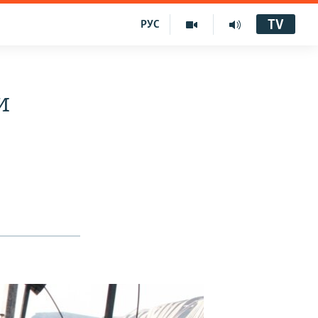
TV
РУС
и