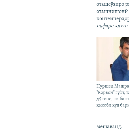
оташсӯзиро р
оташнишонӣ т
контейнерҳор
нафаре ҳатто
Нуршед Машраб
"Корвон" гуфт, 
дӯконе, ки ба к
ҳисоби худ бар
мешаванд.