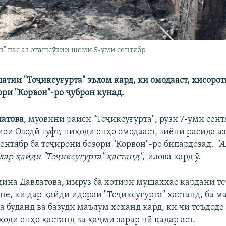
" пас аз оташсӯзии шоми 5-уми сентябр
атии "Тоҷиксуғурта" эълом кард, ки омодааст, хисорот
ори "Корвон"-ро ҷуброн кунад.
латова
, муовини раиси "Тоҷиксуғурта", рӯзи 7-уми сент
иои Озодӣ гуфт, ниҳоди онҳо омодааст, зиёни расида а
ентябр ба тоҷирони бозори "Корвон"-ро бипардозад.
"А
дар қайди "Тоҷиксуғурта" ҳастанд"
,-илова кард ӯ.
мина Давлатова, имрӯз ба хотири мушаххас кардани т
е, ки дар қайди идораи "Тоҷиксуғурта" ҳастанд, ба м
а буданд ва базудӣ маълум хоҳанд кард, ки чӣ теъдоде
оди онҳо ҳастанд ва ҳаҷми зарар чӣ қадар аст.