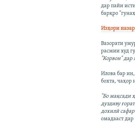
дар пайи ист
барқро "гуна
Изҳори наза
Вазорати уму
расмии худ г
"Корвон" дар 
Илова бар ин,
бохта, чаҳор
"Бо мақсади 
дуздиву ғора
дохилӣ сафар
омадааст дар