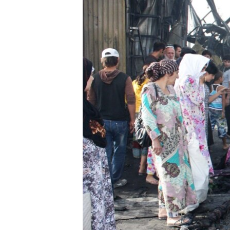
ГУЗОРИШҲОИ РАДИОӢ