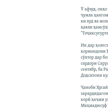
Ӯ афзуд, онҳ
ҷумла ҳангом
ки худ ва мо
қавли ҳамсӯҳб
"Тоҷиксуғурт
Ин дар ҳолест
кормандони В
сӯхтор дар бо
сардори Сарр
сентябр, ба 
Додситони ку
Ҷаноби Ҳусай
зарардидагон
корӣ ҳаҷми у
Маҳмадюсуф Ҳ