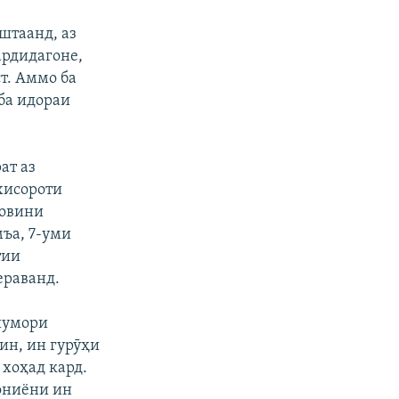
штаанд, аз
ардидагоне,
т. Аммо ба
 ба идораи
ат аз
хисороти
уовини
ъа, 7-уми
тии
ераванд.
шумори
ин, ин гурӯҳи
хоҳад кард.
ониёни ин