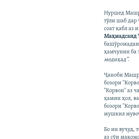
Нуршед Машра
тӯли шаб дар 
соат қабл аз 
Маҳмадсаид 
башӯромадаи 
ҳамчунин ба 
медиҳад”
.
Ҷаноби Машра
бозори "Корво
"Корвон" аз 
ҳамин ҳол, в
бозори "Корв
мушкил мувоҷ
Бо ин вуҷуд, 
аз сӯи мақом