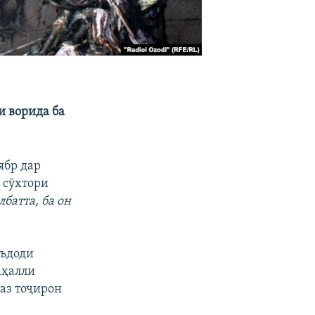
и ворида ба
ябр дар
з сӯхтори
лбатта, ба он
еъдоди
аҳалли
 аз тоҷирон