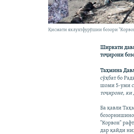
Қисмати яклухтфурӯшии бозори "Корвон
Ширкати давл
тоҷирони боз
Таҳмина Дав
сӯҳбат бо Рад
шоми 5-уми с
тоҷироне, ки 
Ба қавли Таҳ
бозорнишинон
"Корвон" рафт
дар қайди ниҳ