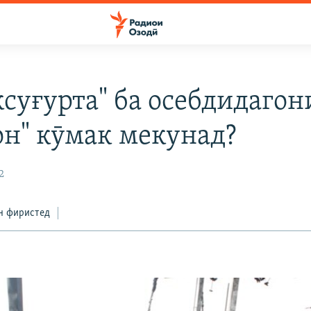
ксуғурта" ба осебдидагон
он" кӯмак мекунад?
2
н фиристед