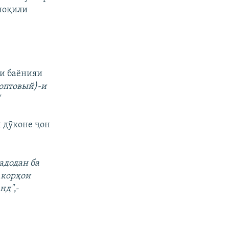
 ноқили
ши баёнияи
(оптовый)-и
"
и дӯконе ҷон
адодан ба
 корҳои
анд"
,-