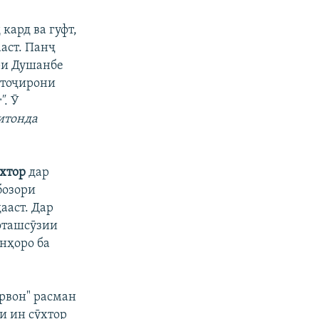
кард ва гуфт,
ааст. Панҷ
ҳри Душанбе
 тоҷирони
"
. Ӯ
ситонда
ӯхтор
дар
бозори
ааст. Дар
 оташсӯзии
нҳоро ба
орвон" расман
и ин сӯхтор