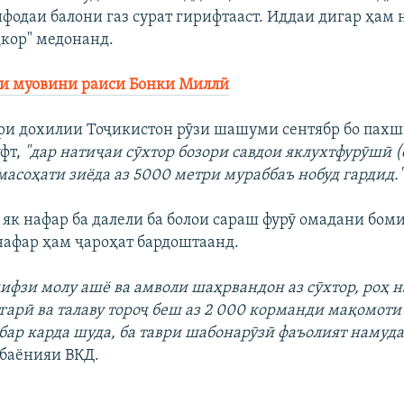
ифодаи балони газ сурат гирифтааст. Иддаи дигар ҳам
ҳкор" медонанд.
ри муовини раиси Бонки Миллӣ
ри дохилии Тоҷикистон рӯзи шашуми сентябр бо пах
уфт,
"дар натиҷаи сӯхтор бозори савдои яклухтфурӯшӣ 
масоҳати зиёда аз 5000 метри мураббаъ нобуд гардид.
 як нафар ба далели ба болои сараш фурӯ омадани бом
 нафар ҳам ҷароҳат бардоштаанд.
ҳифзи молу ашё ва амволи шаҳрвандон аз сӯхтор, роҳ н
тгарӣ ва талаву тороҷ беш аз 2 000 корманди мақомоти
бар карда шуда, ба таври шабонарӯзӣ фаъолият намуд
 баёнияи ВКД.