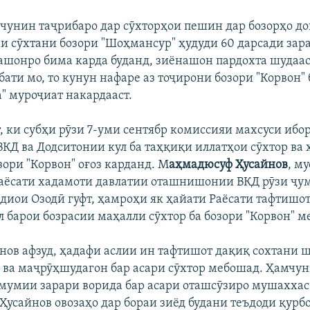
о чунин таҷрибаро дар сӯхторҳои пешин дар бозорҳо до
и сӯхтани бозори "Шоҳмансур" ҳудуди 60 дарсади зар
лашонро бима карда буданд, зиёнашон пардохта шудаас
ати мо, то кунун нафаре аз тоҷирони бозори "Корвон"
а" муроҷиат накардааст.
, ки субҳи рӯзи 7-уми сентябр комиссияи махсуси ибор
КД ва Додситонии кул ба таҳқиқи иллатҳои сӯхтор ва 
зори "Корвон" оғоз карданд. М
аҳмадюсуф Ҳусайнов
, м
аёсати хадамоти давлатии оташнишонии ВКД рӯзи ҷум
Радиои Озодӣ гуфт, ҳамроҳи як ҳайати Раёсати тафтишо
л барои бозрасии маҳалли сӯхтор ба бозори "Корвон" м
нов афзуд, ҳадафи аслии ин тафтишот дақиқ сохтани 
 ва маҷрӯҳшудагон бар асари сӯхтор мебошад. Ҳамчун
мумии зарари ворида бар асари оташсӯзиро мушаххас 
усайнов овозаҳо дар бораи зиёд будани теъдоди қурб