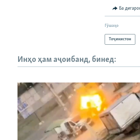
Ба дигаро
Гӯшаҳо
Тоҷикистон
Инҳо ҳам аҷоибанд, бинед: