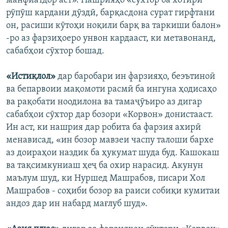
манфиатдор аст». Нашрияҳо «сӯхтор ба хотири
рӯпӯш кардани дӯздӣ, барқасдона сурат гирфтани
он, расиши кӯтоҳи ноқили барқ ва таркиши балон»
-ро аз фарзиҳоеро унвон кардааст, ки метавонанд,
сабабҳои сӯхтор бошад.
«Истиқлол»
дар баробари ин фарзияҳо, беэътиноӣ
ва бепарвоии мақомоти расмӣ ба ингуна ҳодисаҳо
ва рақобати ноодилона ва тамаҷӯъиро аз дигар
сабабҳои сӯхтор дар бозори «Корвон» донистааст.
Ин аст, ки нашрия дар робита ба фарзия ахирӣ
менависад, «ин бозор мавзеи часпу талоши бархе
аз доираҳои наздик ба ҳукумат шуда буд. Кашокаш
ва тақсимкуниаш ҳеҷ ба охир нарасид. Акунун
маълум шуд, ки Нуршед Машрабов, писари Хол
Машрабов - соҳиби бозор ва раиси собиқи кумитаи
андоз дар ин набард мағлуб шуд».