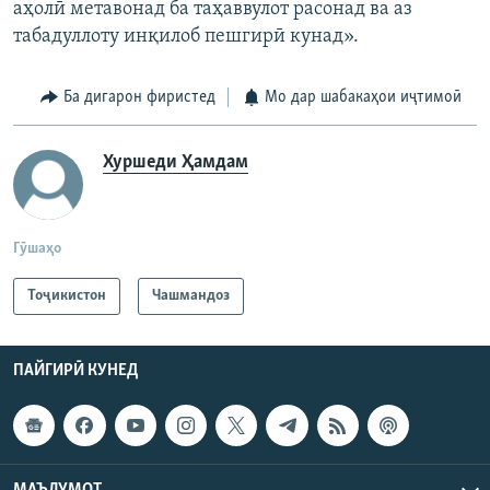
аҳолӣ метавонад ба таҳаввулот расонад ва аз
табадуллоту инқилоб пешгирӣ кунад».
Ба дигарон фиристед
Мо дар шабакаҳои иҷтимоӣ
Хуршеди Ҳамдам
Гӯшаҳо
Тоҷикистон
Чашмандоз
ПАЙГИРӢ КУНЕД