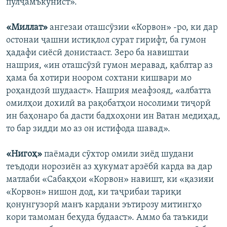
пулҷамъкунист».
«Миллат»
ангезаи оташсӯзии «Корвон» -ро, ки дар
остонаи ҷашни истиқлол сурат гирифт, ба гумон
ҳадафи сиёсӣ донистааст. Зеро ба навиштаи
нашрия, «ин оташсӯзӣ гумон меравад, қаблтар аз
ҳама ба хотири ноором сохтани кишвари мо
роҳандозӣ шудааст». Нашрия меафзояд, «албатта
омилҳои дохилӣ ва рақобатҳои носолими тиҷорӣ
ин баҳонаро ба дасти бадхоҳони ин Ватан медиҳад,
то бар зидди мо аз он истифода шавад».
«Нигоҳ»
паёмади сӯхтор омили зиёд шудани
теъдоди норозиён аз ҳукумат арзёбӣ карда ва дар
матлаби «Сабақҳои «Корвон» навишт, ки «қазияи
«Корвон» нишон дод, ки таҷрибаи тариқи
қонунгузорӣ манъ кардани эътирозу митингҳо
кори тамоман беҳуда будааст». Аммо ба таъкиди