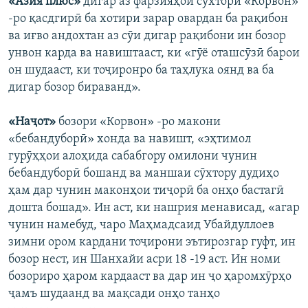
«Азия плюс»
дигар аз фарзияҳои сӯхтори «Корвон»
-ро қасдгирӣ ба хотири зарар овардан ба рақибон
ва иғво андохтан аз сӯи дигар рақибони ин бозор
унвон карда ва навиштааст, ки «гӯё оташсӯзӣ барои
он шудааст, ки тоҷиронро ба таҳлука оянд ва ба
дигар бозор бираванд».
«Наҷот»
бозори «Корвон» -ро макони
«бебандуборӣ» хонда ва навишт, «эҳтимол
гурӯҳҳои алоҳида сабабгору омилони чунин
бебандуборӣ бошанд ва маншаи сӯхтору дудиҳо
ҳам дар чунин маконҳои тиҷорӣ ба онҳо бастагӣ
дошта бошад». Ин аст, ки нашрия менависад, «агар
чунин намебуд, чаро Маҳмадсаид Убайдуллоев
зимни ором кардани тоҷирони эътирозгар гуфт, ин
бозор нест, ин Шанхайи асри 18 -19 аст. Ин номи
бозориро ҳаром кардааст ва дар ин ҷо ҳаромхӯрҳо
ҷамъ шудаанд ва мақсади онҳо танҳо