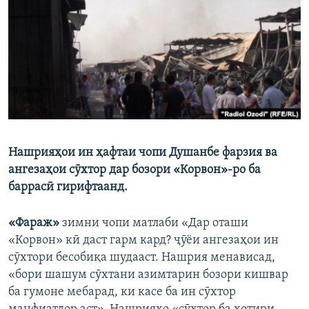
ГУЗОРИШҲОИ РАДИОӢ
Русский
ПАЙГИРӢ КУНЕД
Нашрияҳои ин ҳафтаи чопи Душанбе фарзия ва
Ҳамаи сомонаҳои RFE/RL
ангезаҳои сӯхтор дар бозори «Корвон»-ро ба
баррасӣ гирифтаанд.
«Фараж»
зимни чопи матлаби «Дар оташи
«Корвон» кӣ даст гарм кард? ҷӯёи ангезаҳои ин
сӯхтори бесобиқа шудааст. Нашрия менависад,
«бори шашум сӯхтани азимтарин бозори кишвар
ба гумоне мебарад, ки касе ба ин сӯхтор