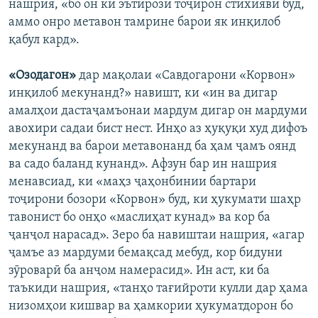
нашрия, «бо он ки эътирози тоҷирон стихиявӣ буд,
аммо онро метавон тамрине барои як инқилоб
қабул кард».
«Озодагон»
дар мақолаи «Савдогарони «Корвон»
инқилоб мекунанд?» навишт, ки «ин ва дигар
амалҳои дастаҷамъонаи мардум дигар он мардуми
авохири садаи бист нест. Инҳо аз ҳуқуқи худ дифоъ
мекунанд ва барои метавонанд ба ҳам ҷамъ оянд
ва садо баланд кунанд». Афзун бар ин нашрия
менавсиад, ки «маҳз ҷаҳонбинии бартари
тоҷирони бозори «Корвон» буд, ки ҳукумати шаҳр
тавонист бо онҳо «маслиҳат кунад» ва кор ба
ҷанҷол нарасад». Зеро ба навиштаи нашрия, «агар
ҷамъе аз мардуми бемақсад мебуд, кор бидуни
зӯроварӣ ба анҷом намерасид». Ин аст, ки ба
таъкиди нашрия, «танҳо тағийроти кулли дар ҳама
низомҳои кишвар ва ҳамкории ҳукуматдорон бо