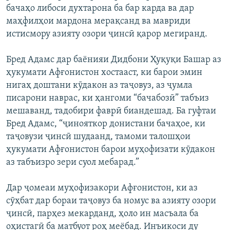
бачаҳо либоси духтарона ба бар карда ва дар
маҳфилҳои мардона мерақсанд ва мавриди
истисмору азияту озори ҷинсӣ қарор мегиранд.
Бред Адамс дар баёнияи Дидбони Ҳуқуқи Башар аз
ҳукумати Афғонистон хостааст, ки барои эмин
нигаҳ доштани кӯдакон аз таҷовуз, аз ҷумла
писарони наврас, ки ҳангоми “бачабозӣ” табъиз
мешаванд, тадобири фаврӣ биандешад. Ба гуфтаи
Бред Адамс, “ҷинояткор донистани бачаҳое, ки
таҷовузи ҷинсӣ шудаанд, тамоми талошҳои
ҳукумати Афғонистон барои муҳофизати кӯдакон
аз табъизро зери суол мебарад.”
Дар ҷомеаи муҳофизакори Афғонистон, ки аз
сӯҳбат дар бораи таҷовуз ба номус ва азияту озори
ҷинсӣ, парҳез мекарданд, ҳоло ин масъала ба
оҳистагӣ ба матбуот роҳ меёбад. Инъикоси ду