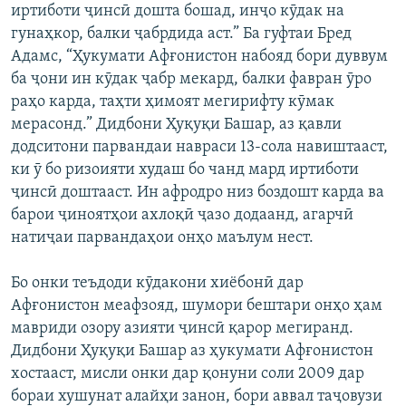
иртиботи ҷинсӣ дошта бошад, инҷо кӯдак на
гунаҳкор, балки ҷабрдида аст.” Ба гуфтаи Бред
Адамс, “Ҳукумати Афғонистон набояд бори дуввум
ба ҷони ин кӯдак ҷабр мекард, балки фавран ӯро
раҳо карда, таҳти ҳимоят мегирифту кӯмак
мерасонд.” Дидбони Ҳуқуқи Башар, аз қавли
додситони парвандаи навраси 13-сола навиштааст,
ки ӯ бо ризоияти худаш бо чанд мард иртиботи
ҷинсӣ доштааст. Ин афродро низ боздошт карда ва
барои ҷиноятҳои ахлоқӣ ҷазо додаанд, агарчӣ
натиҷаи парвандаҳои онҳо маълум нест.
Бо онки теъдоди кӯдакони хиёбонӣ дар
Афғонистон меафзояд, шумори бештари онҳо ҳам
мавриди озору азияти ҷинсӣ қарор мегиранд.
Дидбони Ҳуқуқи Башар аз ҳукумати Афғонистон
хостааст, мисли онки дар қонуни соли 2009 дар
бораи хушунат алайҳи занон, бори аввал таҷовузи