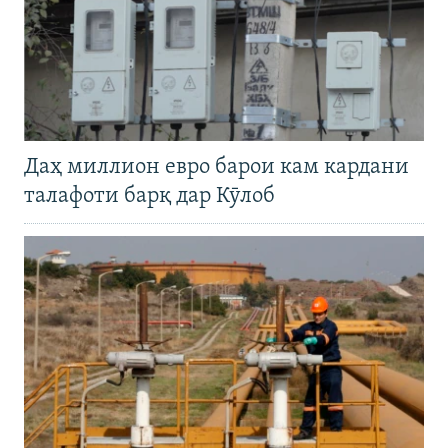
Даҳ миллион евро барои кам кардани
талафоти барқ дар Кӯлоб