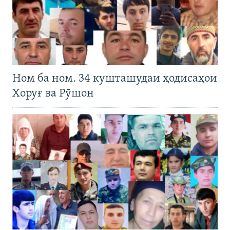
Ном ба ном. 34 кушташудаи ҳодисаҳои
Хоруғ ва Рӯшон