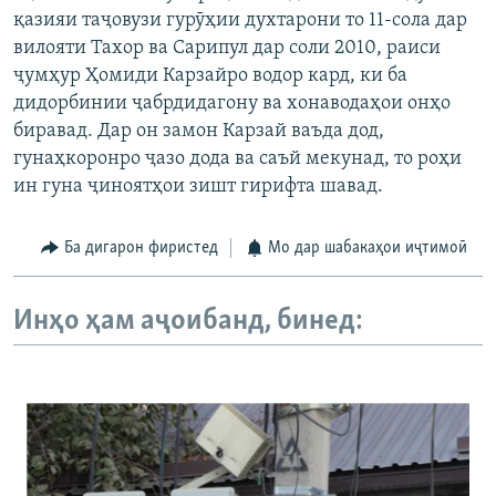
қазияи таҷовузи гурӯҳии духтарони то 11-сола дар
вилояти Тахор ва Сарипул дар соли 2010, раиси
ҷумҳур Ҳомиди Карзайро водор кард, ки ба
дидорбинии ҷабрдидагону ва хонаводаҳои онҳо
биравад. Дар он замон Карзай ваъда дод,
гунаҳкоронро ҷазо дода ва саъй мекунад, то роҳи
ин гуна ҷиноятҳои зишт гирифта шавад.
Ба дигарон фиристед
Мо дар шабакаҳои иҷтимоӣ
Инҳо ҳам аҷоибанд, бинед: