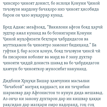
ҷинсиро ҷиноят донист, бо ислоҳи Қонуни Ҷиноӣ
таҷовузи мардону бачаҳоро низ ҷиноят ҳисобида
барои он ҷазо муқаррар кунад.
Бред Адамс меафзояд, “Вакилони афғон бояд ҳарчӣ
зудтар амал кунанд ва бо бознигарии Қонуни
Ҷиноӣ муҳофизати беҳтари ҷабрдидагон ва
муттаҳамон ба ҷиноятро замонат бидиҳанд.” Ба
гуфтаи ӯ, бар асоси қонун, бояд таҷовузи ҷинсӣ чӣ
ба писарони ноболиғ ва мард ва ё зану духтар
ҷинояти ҷиддӣ дониста шавад ва бо ҷабрдидагон
ҳамчун бо ҷинояткор муносибат накунанд.
Дидбони Ҳуқуқи Башар ҳамчунин масъалаи
“бачабозӣ” матраҳ кардааст, ки ин таҷрибаи
шармовар дар Афғонистон то кунун дида мешавад.
Аз онҷо ки занону духтарон дар ин кишвар ҳаққи
рақсидан дар мазҳари омро надоранд, гоҳ-гоҳ