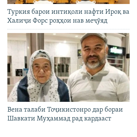
Туркия барои интиқоли нафти Ироқ ва
Халиҷи Форс роҳҳои нав меҷӯяд
Вена талаби Тоҷикистонро дар бораи
Шавкати Муҳаммад рад кардааст