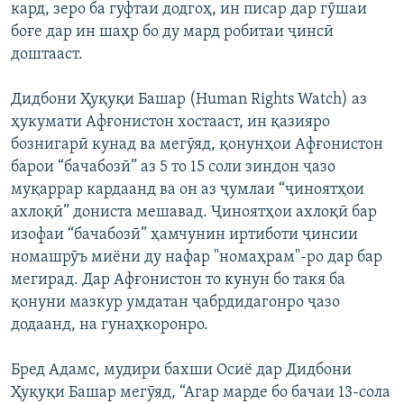
кард, зеро ба гуфтаи додгоҳ, ин писар дар гӯшаи
боғе дар ин шаҳр бо ду мард робитаи ҷинсӣ
доштааст.
Дидбони Ҳуқуқи Башар (Human Rights Watch) аз
ҳукумати Афғонистон хостааст, ин қазияро
бознигарӣ кунад ва мегӯяд, қонунҳои Афғонистон
барои “бачабозӣ” аз 5 то 15 соли зиндон ҷазо
муқаррар кардаанд ва он аз ҷумлаи “ҷиноятҳои
ахлоқӣ” дониста мешавад. Ҷиноятҳои ахлоқӣ бар
изофаи “бачабозӣ” ҳамчунин иртиботи ҷинсии
номашрӯъ миёни ду нафар "номаҳрам"-ро дар бар
мегирад. Дар Афғонистон то кунун бо такя ба
қонуни мазкур умдатан ҷабрдидагонро ҷазо
додаанд, на гунаҳкоронро.
Бред Адамс, мудири бахши Осиё дар Дидбони
Ҳуқуқи Башар мегӯяд, “Агар марде бо бачаи 13-сола