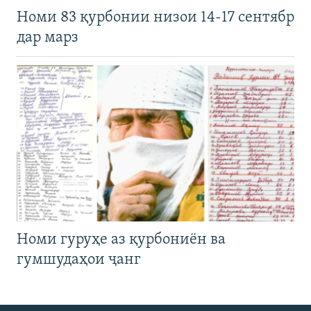
Номи 83 қурбонии низои 14-17 сентябр
дар марз
Номи гуруҳе аз қурбониён ва
гумшудаҳои ҷанг