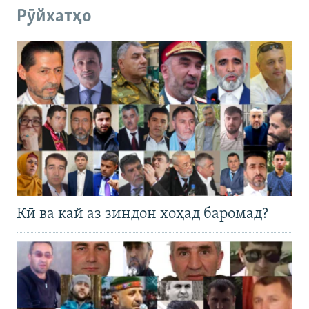
Рӯйхатҳо
Кӣ ва кай аз зиндон хоҳад баромад?