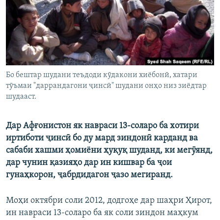
ГУЗОРИШҲОИ РАДИОӢ
Русский
ПАЙГИРӢ КУНЕД
Бо бештар шудани теъдоди кӯдакони хиёбонӣ, хатари
тӯъмаи "даррандагони ҷинсӣ" шудани онҳо низ зиёдтар
шудааст.
Ҳамаи сомонаҳои RFE/RL
Дар Афғонистон як навраси 13-соларо ба хотири
иртиботи ҷинсӣ бо ду мард зиндонӣ карданд ва
сабаби хашми ҳомиёни ҳуқуқ шуданд, ки мегӯянд,
дар чунин қазияҳо дар ин кишвар ба ҷои
гунаҳкорон, ҷабрдидагон ҷазо мегиранд.
Моҳи октябри соли 2012, додгоҳе дар шаҳри Ҳирот,
ин навраси 13-соларо ба як соли зиндон маҳкум