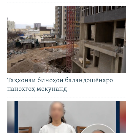
Таҳхонаи биноҳои баландошёнаро
паноҳгоҳ мекунанд