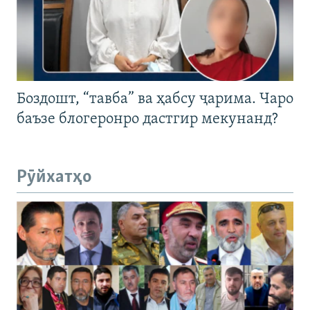
Боздошт, “тавба” ва ҳабсу ҷарима. Чаро
баъзе блогеронро дастгир мекунанд?
Рӯйхатҳо