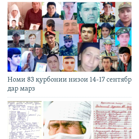
Номи 83 қурбонии низои 14-17 сентябр
дар марз