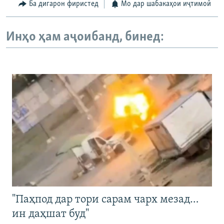
Ба дигарон фиристед
Мо дар шабакаҳои иҷтимоӣ
Инҳо ҳам аҷоибанд, бинед:
"Паҳпод дар тори сарам чарх мезад…
ин даҳшат буд"