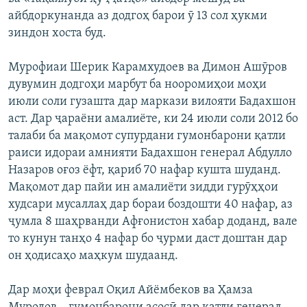
айбдоркунанда аз додгоҳ барои ӯ 13 сол ҳукми
зиндон хоста буд.
Мурофиаи Шерик Карамхудоев ва Димон Ашӯров
дувумин додгоҳи марбут ба нооромиҳои моҳи
июли соли гузашта дар маркази вилояти Бадахшон
аст. Дар ҷараёни амалиёте, ки 24 июли соли 2012 бо
талаби ба мақомот супурдани гумонбарони қатли
раиси идораи амнияти Бадахшон генерал Абдулло
Назаров оғоз ёфт, қариб 70 нафар кушта шуданд.
Мақомот дар пайи ин амалиёти зидди гурӯҳҳои
худсари мусаллаҳ дар бораи боздошти 40 нафар, аз
ҷумла 8 шаҳрванди Афғонистон хабар доданд, вале
то кунун танҳо 4 нафар бо ҷурми даст доштан дар
он ҳодисаҳо маҳкум шудаанд.
Дар моҳи феврал Оқил Айёмбеков ва Ҳамза