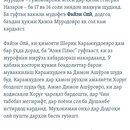
Муродов – гумонбарони асосӣ дар қатли генерал
Назаров – ба 17 ва 16 соли зиндон маҳкум шуданд.
Ба гуфтаи вакили мудофеъ
Файзи Олӣ
, додгоҳ
баъдан ҳукми Ҳамза Муродовро як сол кам
кардааст.
Файзи Олӣ, ки ҳимояти Шерик Карамхудоевро ҳам
бар ӯҳда дорад, ба “Азия Плюс” гуфтааст, ки аз
мурофиаи имрӯза хабардораш накардаанд. Ӯ
қаблан хостори ҳукми боадолаттар барои
муваккилаш Карамхудоев ва Димон Ашӯров шуда
буд. Карамхудоев дар ҳамон рӯзҳои амалиёти Хоруғ
боздошт шуда буд. Аммо Димон Ашӯровро, ки дар
ҳодисаҳои Хоруғ ҷароҳат бардошта, дар Чин
табобат мегирифт, дар поёни сол ба Душанбе
истирдод карданд. Муҳокимаи онҳо дар Додгоҳи
олӣ пушти дарҳои баста гузашт.