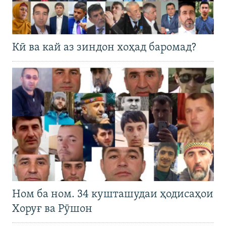
Кӣ ва кай аз зиндон хоҳад баромад?
Ном ба ном. 34 кушташудаи ҳодисаҳои
Хоруғ ва Рӯшон