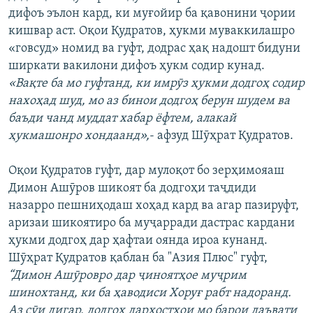
дифоъ эълон кард, ки муғойир ба қавонини ҷории
кишвар аст. Оқои Қудратов, ҳукми муваккилашро
«говсуд» номид ва гуфт, додрас ҳақ надошт бидуни
ширкати вакилони дифоъ ҳукм содир кунад.
«Вақте ба мо гуфтанд, ки имрӯз ҳукми додгоҳ содир
нахоҳад шуд, мо аз бинои додгоҳ берун шудем ва
баъди чанд муддат хабар ёфтем, алакай
ҳукмашонро хондаанд»,
- афзуд Шӯҳрат Қудратов.
Оқои Қудратов гуфт, дар мулоқот бо зерҳимояаш
Димон Ашӯров шикоят ба додгоҳи таҷдиди
назарро пешниҳодаш хоҳад кард ва агар пазируфт,
аризаи шикоятиро ба муҷарради дастрас кардани
ҳукми додгоҳ дар ҳафтаи оянда ироа кунанд.
Шӯҳрат Қудратов қаблан ба "Азия Плюс" гуфт,
“Димон Ашӯровро дар ҷиноятҳое муҷрим
шинохтанд, ки ба ҳаводиси Хоруғ рабт надоранд.
Аз сӯи дигар, додгоҳ дархостҳои мо барои даъвати