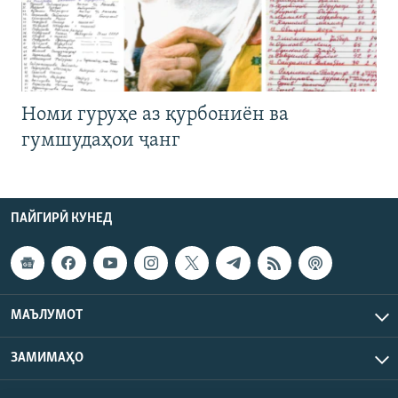
Номи гуруҳе аз қурбониён ва
гумшудаҳои ҷанг
ПАЙГИРӢ КУНЕД
МАЪЛУМОТ
ЗАМИМАҲО