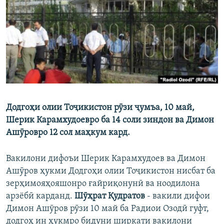
ГУЗОРИШҲОИ РАДИОӢ
Русский
ПАЙГИРӢ КУНЕД
Додгоҳи олии Тоҷикистон рӯзи ҷумъа, 10 май,
Ҳамаи сомонаҳои RFE/RL
Шерик Карамхудоевро ба 14 соли зиндон ва Димон
Ашӯровро 12 сол маҳкум кард.
Вакилони дифоъи Шерик Карамхудоев ва Димон
Ашӯров ҳукми Додгоҳи олии Тоҷикистон нисбат ба
зерҳимояҳояшонро ғайриқонунӣ ва ноодилона
арзёбӣ карданд.
Шӯҳрат Қудратов
- вакили дифои
Димон Ашӯров рӯзи 10 май ба Радиои Озодӣ гуфт,
додгоҳ ин ҳукмро бидуни ширкати вакилони