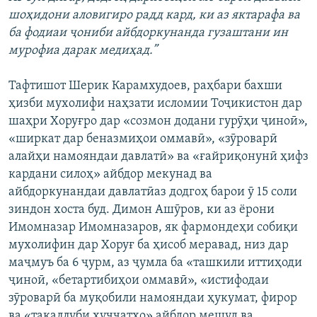
шоҳидони аловигиро радд кард, ки аз яктарафа ва
ба фодиаи ҷониби айбдоркунанда гузаштани ин
мурофиа дарак медиҳад.”
Тафтишот Шерик Карамхудоев, раҳбари бахши
ҳизби мухолифи наҳзати исломии Тоҷикистон дар
шаҳри Хоруғро дар «созмон додани гурӯҳи ҷиноӣ»,
«ширкат дар беназмиҳои оммавӣ», «зӯроварӣ
алайҳи намояндаи давлатӣ» ва «ғайриқонунӣ ҳифз
кардани силоҳ» айбдор мекунад ва
айбдоркунандаи давлатӣаз додгоҳ барои ӯ 15 соли
зиндон хоста буд. Димон Ашӯров, ки аз ёрони
Имомназар Имомназаров, як фармондеҳи собиқи
мухолифин дар Хоруғ ба ҳисоб меравад, низ дар
маҷмуъ ба 6 ҷурм, аз ҷумла ба «ташкили иттиҳоди
ҷиноӣ, «бетартибиҳои оммавӣ», «истифодаи
зӯроварӣ ба муқобили намояндаи ҳукумат, фирор
ва «тақаллуби ҳуҷҷатҳо» айбдор мешуд ва