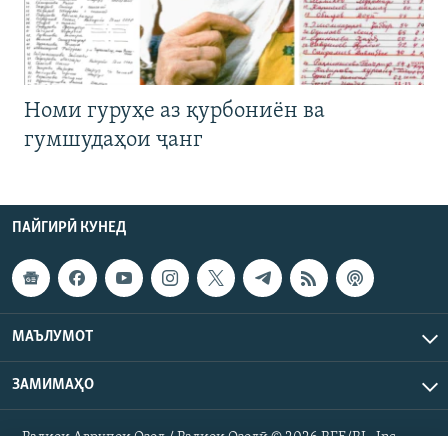
Номи гуруҳе аз қурбониён ва
гумшудаҳои ҷанг
ПАЙГИРӢ КУНЕД
МАЪЛУМОТ
ЗАМИМАҲО
Радиои Аврупои Озод / Радиои Озодӣ © 2026 RFE/RL. Inc.