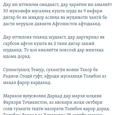
Дар ин иттилоия омадааст, дар ҷараёни ин амалиёт
30 мухолифи мусаллаҳ кушта шуда ва 9 нафари
дигар бо як миқдор аслиҳа ва муҳимоти ҷангӣ ба
дасти неруҳои давлати Афғонистон афтодаанд.
Дар иттилоия таъкид шудааст, дар даргириҳо як
сарбози афғон кушта ва 2 тани дигар захмӣ
шудаанд. То ҳол амалиёти поксозӣ дар минтақа
идома дорад.
Суннатуллоҳ Темур, сухангӯи волии Тахор ба
Радиои Озодӣ гуфт, афроди мусаллаҳи Толибон аз
маҳал фарор кардаанд.
Маркази вулусволии Дарқад дар марзи ноҳияи
Фархори Тоҷикистон, аз авохири моҳи октбяри
соли гузашта таҳти назорати Толибон қарор дорад.