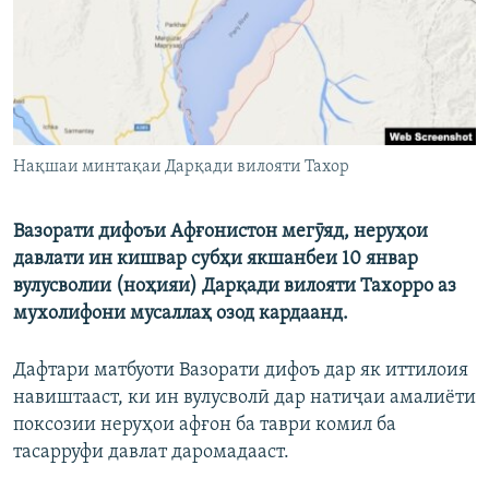
ГУЗОРИШҲОИ РАДИОӢ
Русский
ПАЙГИРӢ КУНЕД
Нақшаи минтақаи Дарқади вилояти Тахор
Вазорати дифоъи Афғонистон мегӯяд, неруҳои
Ҳамаи сомонаҳои RFE/RL
давлати ин кишвар субҳи якшанбеи 10 январ
вулусволии (ноҳияи) Дарқади вилояти Тахорро аз
мухолифони мусаллаҳ озод кардаанд.
Дафтари матбуоти Вазорати дифоъ дар як иттилоия
навиштааст, ки ин вулусволӣ дар натиҷаи амалиёти
поксозии неруҳои афғон ба таври комил ба
тасарруфи давлат даромадааст.