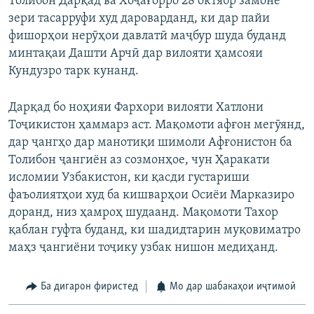
Толибон Дарқад ва Хоҷағорро 28 октябр замоне
зери тасарруфи худ дароварданд, ки дар пайи
фишорҳои нерӯҳои давлатӣ маҷбур шуда буданд
минтақаи Дашти Арчӣ дар вилояти ҳамсояи
Кундузро тарк кунанд.
Дарқад бо ноҳияи Фархори вилояти Хатлони
Тоҷикистон ҳаммарз аст. Мақомоти афғон мегӯянд,
дар ҷангҳо дар манотиқи шимоли Афғонистон ба
Толибон ҷангиён аз созмонҳое, чун Ҳаракати
исломии Узбакистон, ки қасди густариши
фаъолиятҳои худ ба кишварҳои Осиёи Марказиро
доранд, низ ҳамроҳ шудаанд. Мақомоти Тахор
қаблан гуфта буданд, ки шадидтарин муқовиматро
маҳз ҷангиёни тоҷику узбак нишон медиҳанд.
Ба дигарон фиристед
Мо дар шабакаҳои иҷтимоӣ