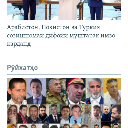
Арабистон, Покистон ва Туркия
созишномаи дифоии муштарак имзо
карданд
Рӯйхатҳо