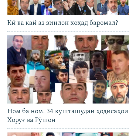
Кӣ ва кай аз зиндон хоҳад баромад?
Ном ба ном. 34 кушташудаи ҳодисаҳои
Хоруғ ва Рӯшон