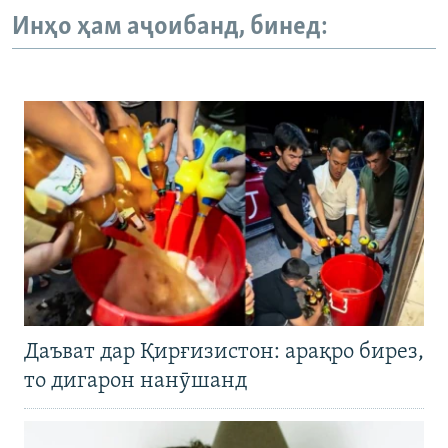
Инҳо ҳам аҷоибанд, бинед:
Даъват дар Қирғизистон: арақро бирез,
то дигарон нанӯшанд