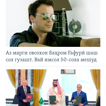
Аз марги овозхон Баҳром Ғафурӣ шаш
сол гузашт. Вай имсол 50-сола мешуд