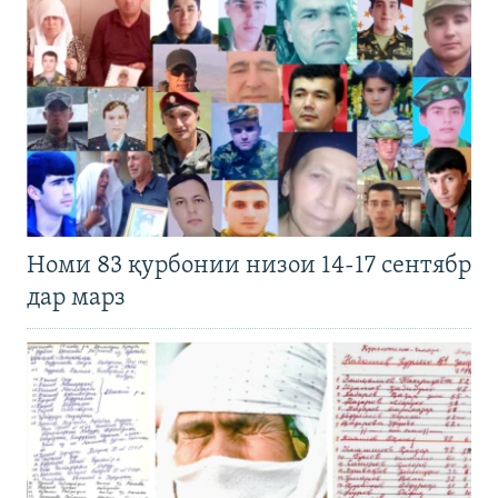
Номи 83 қурбонии низои 14-17 сентябр
дар марз