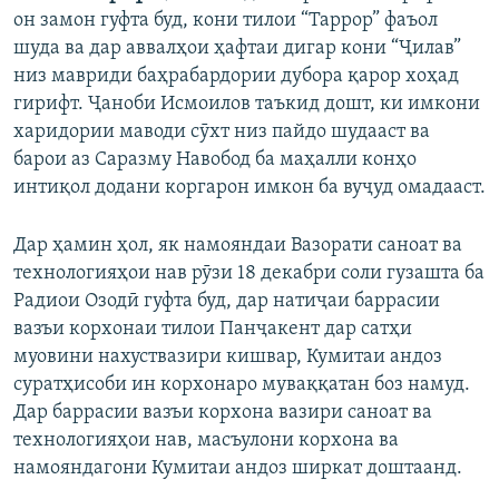
он замон гуфта буд, кони тилои “Таррор” фаъол
шуда ва дар аввалҳои ҳафтаи дигар кони “Ҷилав”
низ мавриди баҳрабардории дубора қарор хоҳад
гирифт. Ҷаноби Исмоилов таъкид дошт, ки имкони
харидории маводи сӯхт низ пайдо шудааст ва
барои аз Саразму Навобод ба маҳалли конҳо
интиқол додани коргарон имкон ба вуҷуд омадааст.
Дар ҳамин ҳол, як намояндаи Вазорати саноат ва
технологияҳои нав рӯзи 18 декабри соли гузашта ба
Радиои Озодӣ гуфта буд, дар натиҷаи баррасии
вазъи корхонаи тилои Панҷакент дар сатҳи
муовини нахуствазири кишвар, Кумитаи андоз
суратҳисоби ин корхонаро муваққатан боз намуд.
Дар баррасии вазъи корхона вазири саноат ва
технологияҳои нав, масъулони корхона ва
намояндагони Кумитаи андоз ширкат доштаанд.