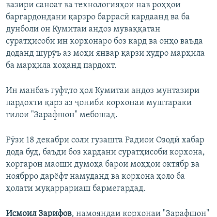
вазири саноат ва технологияҳои нав роҳҳои
баргардондани қарзро баррасӣ кардаанд ва ба
дунболи он Кумитаи андоз муваққатан
суратҳисоби ин корхонаро боз кард ва онҳо ваъда
доданд шурӯъ аз моҳи январ қарзи худро марҳила
ба марҳила хоҳанд пардохт.
Ин манбаъ гуфт,то ҳол Кумитаи андоз мунтазири
пардохти қарз аз ҷониби корхонаи муштараки
тилои "Зарафшон" мебошад.
Рӯзи 18 декабри соли гузашта Радиои Озодӣ хабар
дода буд, баъди боз кардани суратҳисоби корхона,
коргарон маоши думоҳа барои моҳҳои октябр ва
ноябрро дарёфт намуданд ва корхона ҳоло ба
ҳолати муқаррариаш бармегардад.
Исмоил Зарифов
, намояндаи корхонаи "Зарафшон"