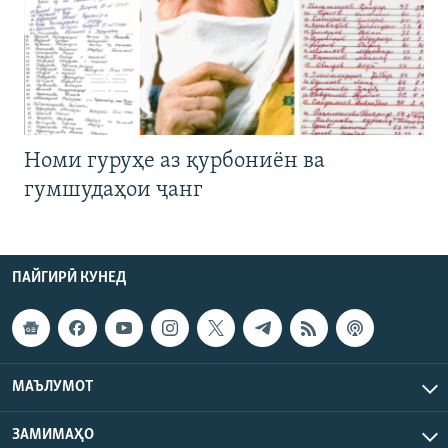
Номи гуруҳе аз қурбониён ва
гумшудаҳои ҷанг
ПАЙГИРӢ КУНЕД
МАЪЛУМОТ
ЗАМИМАҲО