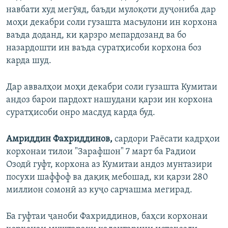
навбати худ мегӯяд, баъди мулоқоти дуҷониба дар
моҳи декабри соли гузашта масъулони ин корхона
ваъда доданд, ки қарзро мепардозанд ва бо
назардошти ин ваъда суратҳисоби корхона боз
карда шуд.
Дар аввалҳои моҳи декабри соли гузашта Кумитаи
андоз барои пардохт нашудани қарзи ин корхона
суратҳисоби онро масдуд карда буд.
Амриддин Фахриддинов,
сардори Раёсати кадрҳои
корхонаи тилои "Зарафшон" 7 март ба Радиои
Озодӣ гуфт, корхона аз Кумитаи андоз мунтазири
посухи шаффоф ва дақиқ мебошад, ки қарзи 280
миллион сомонӣ аз куҷо сарчашма мегирад.
Ба гуфтаи ҷаноби Фахриддинов, баҳси корхонаи