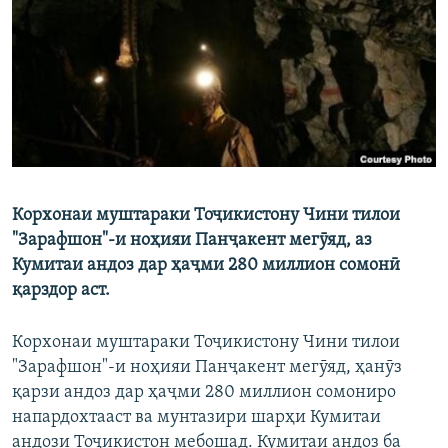
ГУЗОРИШҲОИ РАДИОӢ
Русский
ПАЙГИРӢ КУНЕД
Корхонаи муштараки Тоҷикистону Чини тилои
Ҳамаи сомонаҳои RFE/RL
"Зарафшон"-и ноҳияи Панҷакент мегӯяд, аз
Кумитаи андоз дар ҳаҷми 280 миллион сомонӣ
қарздор аст.
Корхонаи муштараки Тоҷикистону Чини тилои
"Зарафшон"-и ноҳияи Панҷакент мегӯяд, ҳанӯз
қарзи андоз дар ҳаҷми 280 миллион сомониро
напардохтааст ва мунтазири шарҳи Кумитаи
андози Тоҷикистон мебошад. Кумитаи андоз ба