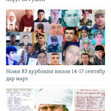
Номи 83 қурбонии низои 14-17 сентябр
дар марз