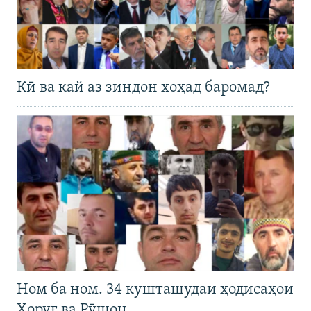
Кӣ ва кай аз зиндон хоҳад баромад?
Ном ба ном. 34 кушташудаи ҳодисаҳои
Хоруғ ва Рӯшон