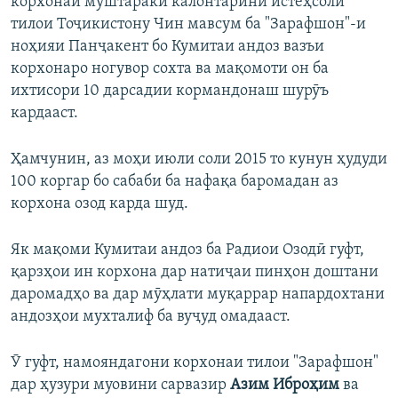
корхонаи муштараки калонтарини истеҳсоли
тилои Тоҷикистону Чин мавсум ба "Зарафшон"-и
ноҳияи Панҷакент бо Кумитаи андоз вазъи
корхонаро ногувор сохта ва мақомоти он ба
ихтисори 10 дарсадии кормандонаш шурӯъ
кардааст.
Ҳамчунин, аз моҳи июли соли 2015 то кунун ҳудуди
100 коргар бо сабаби ба нафақа баромадан аз
корхона озод карда шуд.
Як мақоми Кумитаи андоз ба Радиои Озодӣ гуфт,
қарзҳои ин корхона дар натиҷаи пинҳон доштани
даромадҳо ва дар мӯҳлати муқаррар напардохтани
андозҳои мухталиф ба вуҷуд омадааст.
Ӯ гуфт, намояндагони корхонаи тилои "Зарафшон"
дар ҳузури муовини сарвазир
Азим Иброҳим
ва