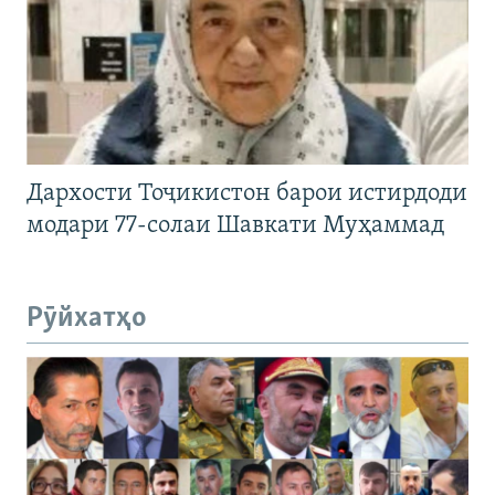
Дархости Тоҷикистон барои истирдоди
модари 77-солаи Шавкати Муҳаммад
Рӯйхатҳо