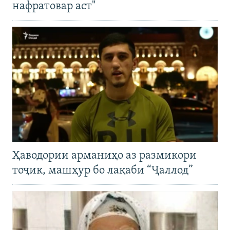
нафратовар аст"
Ҳаводории арманиҳо аз размикори
тоҷик, машҳур бо лақаби “Ҷаллод”