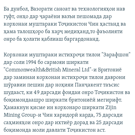
Ба дунбол, Вазорати саноат ва технологияҳои нав
гуфт, онҳо дар ҷараёни вазъи пешомада дар
корхонаи муштараки Тоҷикистон Чин ҳастанд ва
ҳама талошҳоро ба харҷ медиҳанд,то фаъолияти
онро ба ҳолати қаблиаш баргардонанд.
Корхонаи муштараки истихроҷи тилои "Зарафшон"
дар соли 1994 бо сармояи ширкати
"Commonwealth&British Mineral Ltd"-и Бритониё
дар заминаи корхонаи истихроҷи тилои даврони
шӯравии пешин дар ноҳияи Панҷакент таъсис
шудааст, ки 49 дарсади фоидаи онро Тоҷикистон ва
боқимондаашро ширкати бритониёӣ мегирифт.
Ҳамакнун қисме ин корхонаро ширкати Zijin
Mining Group-и Чин харидорӣ карда, 75 дарсади
саҳмияҳои онро дар ихтиёр дорад ва 25 дарсади
боқимонда моли давлати Тоҷикистон аст.