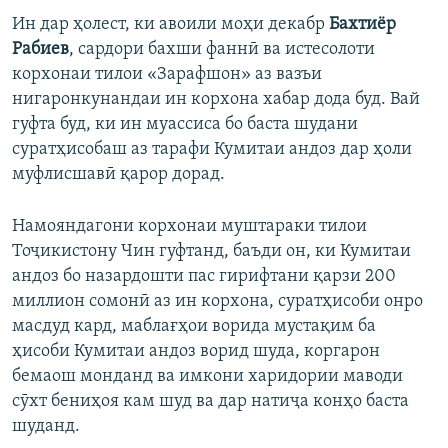
Ин дар ҳолест, ки авоили моҳи декабр
Бахтиёр
Рабиев
, сардори бахши фаннӣ ва истесолоти
корхонаи тилои «Зарафшон» аз вазъи
нигаронкунандаи ин корхона хабар дода буд. Вай
гуфта буд, ки ин муассиса бо баста шудани
суратҳисобаш аз тарафи Кумитаи андоз дар ҳоли
муфлисшавӣ қарор дорад.
Намояндагони корхонаи муштараки тилои
Тоҷикистону Чин гуфтанд, баъди он, ки Кумитаи
андоз бо назардошти пас гирифтани қарзи 200
миллион сомонӣ аз ин корхона, суратҳисоби онро
масдуд кард, маблағҳои ворида мустақим ба
ҳисоби Кумитаи андоз ворид шуда, коргарон
бемаош монданд ва имкони харидории маводи
сӯхт бениҳоя кам шуд ва дар натиҷа конҳо баста
шуданд.