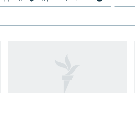
Даҳ миллион евро барои кам кардани
талафоти барқ дар Кӯлоб