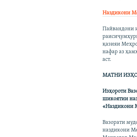
Наздикони Ме
Пайвандони и
раисиҷумҳури
қазияи Меҳро
нафар аз ҳам
аст.
МАТНИ ИЗҲО
Изҳороти Ваз
шикоятии наз
«Наздикони М
Вазорати муд
наздикони Ме