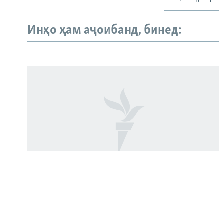
Инҳо ҳам аҷоибанд, бинед:
Русский
ПАЙГИРӢ КУНЕД
Ҳамаи сомонаҳои RFE/RL
Боздошти ду афвшуда бо гумони
дуздӣ