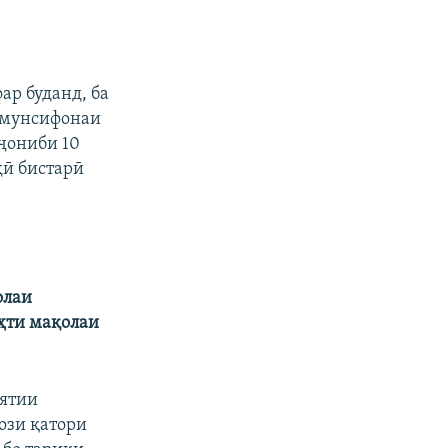
ар буданд, ба
 мунсифонаи
ҷониби 10
ҳӣ бистарӣ
олаи
ҳти мақолаи
оятии
ози қатори