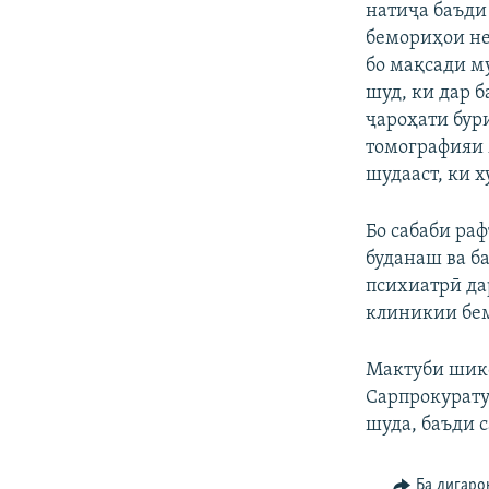
натиҷа баъди
бемориҳои не
бо мақсади м
шуд, ки дар 
ҷароҳати бур
томографияи 
шудааст, ки х
Бо сабаби ра
буданаш ва б
психиатрӣ да
клиникии бем
Мактуби шико
Сарпрокурату
шуда, баъди 
Ба дигаро