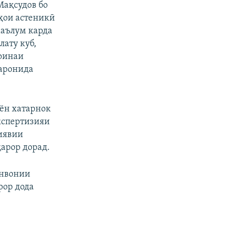
Мақсудов бо
ҳои астеникӣ
маълум карда
ату куб,
уоинаи
заронида
ён хатарнок
кспертизияи
риявии
арор дорад.
унвонии
рор дода