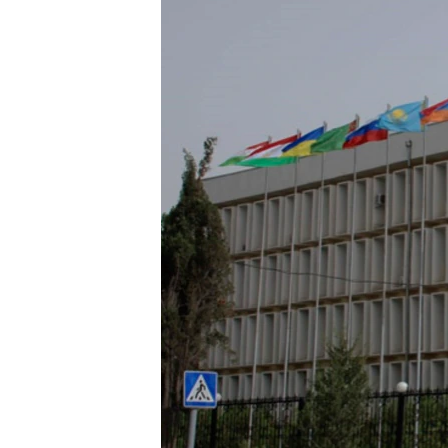
ГУЗОРИШҲОИ РАДИОӢ