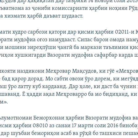
судов дар ҳақиқатан дар таърихи 14 ноябри соли 2015
ъватнома аз ҷониби комиссариати ҳарбии ноҳияи Рўд
ба хизмати ҳарбӣ даъват шудааст.
мати худро сарбози қатори дар қисми ҳарбии 02011-и
орати мудофиа оғоз намудааст. Сипас барои омода нам
ни мошини зиреҳпўши ҷангӣ ба маркази таълимии қи
нҳои хушкигарди Вазорати мудофиа сафарбар карда ш
икояти наздикони Меҳровар Мақсудов, ки гӯё «Меҳров
 бад қарор дорад. Мо сабти овози ўро дорем, ки мегўя
 ўро латту куб кардаанд. Дар ҳоле, ки даст ба чунин 
 шаванд. Ё ҳадди ақал Меҳроварро ба мо бидиҳанд, ки
м».
ълумотномаи Беморхонаи ҳарбии Вазорати мудофиа ва
сми ҳарбии 08010 аз санаи 17 марти соли 2016 биноба
 дар шуъбаи бемориҳои асаб ва рўҳӣ бо ташхиси пешак