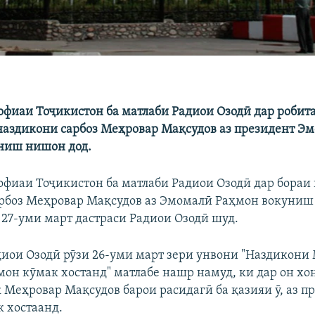
офиаи Тоҷикистон ба матлаби Радиои Озодӣ дар робита
аздикони сарбоз Меҳровар Мақсудов аз президент Э
ниш нишон дод.
офиаи Тоҷикистон ба матлаби Радиои Озодӣ дар бора
рбоз Меҳровар Мақсудов аз Эмомалӣ Раҳмон вокуниш
 27-уми март дастраси Радиои Озодӣ шуд.
иои Озодӣ рӯзи 26-уми март зери унвони "Наздикони 
он кӯмак хостанд" матлабе нашр намуд, ки дар он хо
к Меҳровар Мақсудов барои расидагӣ ба қазияи ӯ, аз п
 хостаанд.