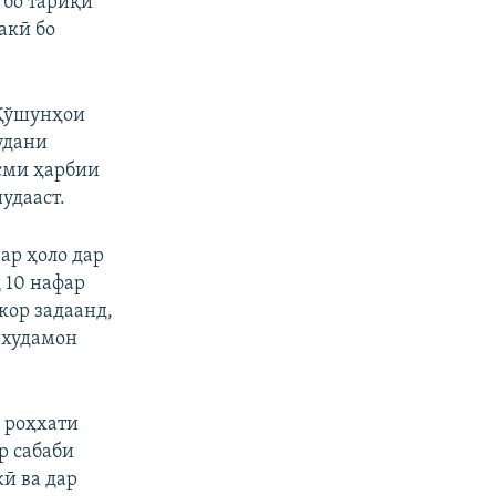
 бо тариқи
акӣ бо
 Қўшунҳои
удани
сми ҳарбии
удааст.
ар ҳоло дар
д 10 нафар
кор задаанд,
 худамон
 роҳхати
р сабаби
ӣ ва дар