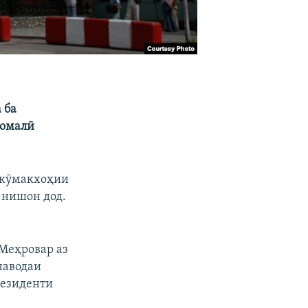
 ба
момалӣ
и кӯмакхоҳии
 нишон дод.
Меҳровар аз
наводаи
резиденти