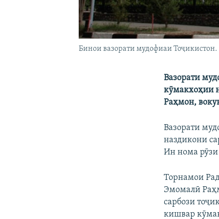
Бинои вазорати мудофиаи Тоҷикистон.
Вазорати муд
кӯмакхоҳии н
Раҳмон, воку
Вазорати муд
наздикони са
Ин нома рӯзи
Торнамои Рад
Эмомалӣ Раҳм
сарбози тоҷи
кишвар кӯмак