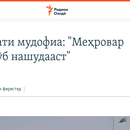
ати мудофиа: "Меҳровар
ӯб нашудааст"
н фиристед