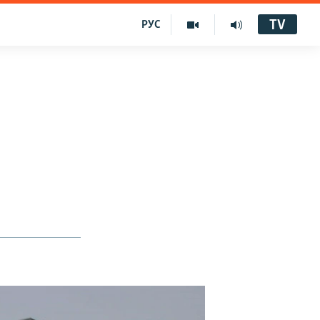
TV
РУС