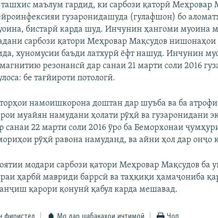
 ташхис маълум гардид, ки сарбози қаторӣ Меҳровар 
йроинфексияи гузаронидашуда (гулафшон) бо аломат
уоина, бистарӣ карда шуд. Инчунин ҳангоми муоина 
бадани сарбози қатори Меҳровар Мақсудов нишонаҳои л
ида, хуномусии баъди латхурӣ ёфт нашуд. Инчунин м
магнитию резонансӣ дар санаи 21 марти соли 2016 гу
улоса: бе тағйироти потологӣ.
фторҳои намоишкорона доштан дар шуъба ва ба атрофи
арои муайян намудани ҳолати рўҳӣ ва гузаронидани э
р санаи 22 марти соли 2016 ўро ба Беморхонаи ҷумҳу
ориҳои рўҳӣ равона намуданд, ва айни ҳол дар онҷо қ
ятии модари сарбози қатори Меҳровар Мақсудов ба 
раи ҳарбӣ мавриди баррсӣ ва таҳқиқи ҳамаҷониба қа
санҷиш қарори қонунӣ қабул карда мешавад.
н фиристед
Мо дар шабакаҳои иҷтимоӣ
Чоп