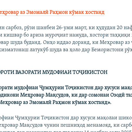
ҳровар аз Эмомалӣ Раҳмон кӯмак хостанд
н сарбоз, рӯзи шанбеи 26-уми март, ки ҳудудан 20 наф
 кишвар бо ариза муроҷиат намуда, хостори таҳқиқи
вар шуда буданд. Онҳо иддао доранд, ки Меҳровар аз 
хизматонаш латукӯб шуда ва ҳоло дар Бемористони рӯ
РОТИ ВАЗОРАТИ МУДОФИАИ ТОҶИКИСТОН
орати мудофиаи Ҷумҳурии Тоҷикистон дар хусуси мақ
дикони Меҳровар Мақсудов, ки дар сомонаи Озодӣ та
еҳровар аз Эмомалӣ Раҳмон кўмак хостанд».
офиаи Ҷумҳурии Тоҷикистон дар хусуси мақолаи шик
ҳровар Мақсудов чунин пешниҳод менамояд, ки сарб