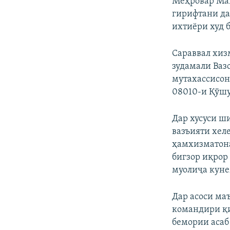
Меҳровар Мақ
гирифтани да
ихтиёри худ 
Сараввал хиз
зудамали Ваз
мутахассисо
08010-и Қўшу
Дар хусуси ш
вазъияти хеле
ҳамхизматонаш
бигзор иқрор
муолиҷа куне
Дар асоси ма
командири қи
бемории асаб