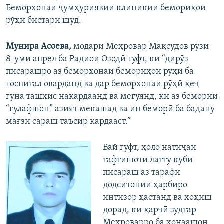
Беморхонаи ҷумҳуриявии клиникии бемориҳои
рўҳӣ бистарӣ шуд.
Мунира Асоева,
модари Меҳровар Мақсудов рӯзи
8-уми апрел ба Радиои Озодӣ гуфт, ки “дирӯз
писарашро аз беморхонаи бемориҳои руҳӣ ба
госпитал оварданд ва дар беморхонаи рӯҳӣ ҳеҷ
гуна ташхис накардаанд ва мегӯянд, ки аз бемории
“гулафшон” азият мекашад ва ин беморӣ ба бадану
мағзи сараш таъсир кардааст.”
Вай гуфт, ҳоло натиҷаи
тафтишоти латту куби
писараш аз тарафи
додситонии ҳарбиро
интизор ҳастанд ва хоҳиш
дорад, ки ҳарчӣ зудтар
Меҳроварро ба хонаашон