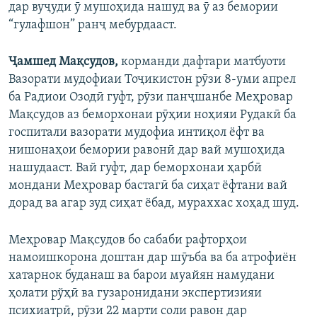
дар вуҷуди ӯ мушоҳида нашуд ва ӯ аз бемории
“гулафшон” ранҷ мебурдааст.
Ҷамшед Мақсудов,
корманди дафтари матбуоти
Вазорати мудофиаи Тоҷикистон рӯзи 8-уми апрел
ба Радиои Озодӣ гуфт, рӯзи панҷшанбе Меҳровар
Мақсудов аз беморхонаи рӯҳии ноҳияи Рудакӣ ба
госпитали вазорати мудофиа интиқол ёфт ва
нишонаҳои бемории равонӣ дар вай мушоҳида
нашудааст. Вай гуфт, дар беморхонаи ҳарбӣ
мондани Меҳровар бастагӣ ба сиҳат ёфтани вай
дорад ва агар зуд сиҳат ёбад, мураххас хоҳад шуд.
Меҳровар Мақсудов бо сабаби рафторҳои
намоишкорона доштан дар шӯъба ва ба атрофиён
хатарнок буданаш ва барои муайян намудани
ҳолати рўҳӣ ва гузаронидани экспертизияи
психиатрӣ, рӯзи 22 марти соли равон дар