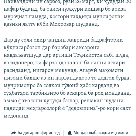
Пайвандони ин сарбоз, рӯзи 26 март, ки ҳудудан 20
нафар буданд, ба раисиҷумҳури кишвар бо ариза
муроҷиат намуда, хостори таҳқиқи мунсифонаи
қазияи латту кӯби Меҳровар шудаанд.
Дар ду соли охир чандин мавриди бадрафтории
кӯҳнасарбозон дар баробари аксарони
навдаъватшуда дар артиши Тоҷикистон сабт шуда,
волидонеро, ки фарзандонашон ба синни аскарӣ
расидаанд, нигарон мекунад. Агарчӣ мақомоти
низомӣ бахше аз ин парвандаҳоро то додгоҳ бурда,
муҷримонро ба солҳои тӯлонӣ ҳабс карданд ва
сӯҳбатҳои тарбиявиро бо аскарон ба роҳ мондаанд,
аммо фаъолони ҳуқуқи башар, решакан шудани
падидаи меҳтарсолорӣ ё "дедовшина"-ро кори сахт
медонанд.
Ба дигарон фиристед
Мо дар шабакаҳои иҷтимоӣ