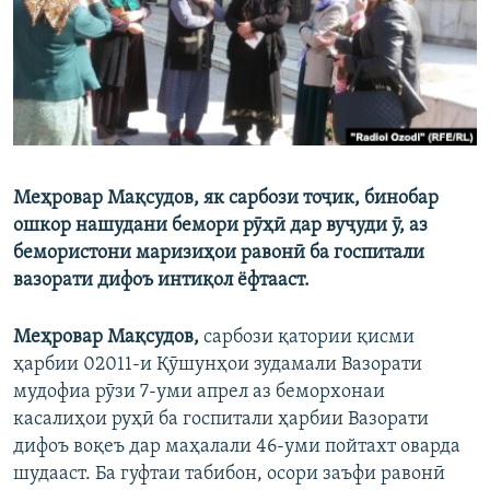
ГУЗОРИШҲОИ РАДИОӢ
Русский
ПАЙГИРӢ КУНЕД
Меҳровар Мақсудов, як сарбози тоҷик, бинобар
ошкор нашудани бемори рӯҳӣ дар вуҷуди ӯ, аз
Ҳамаи сомонаҳои RFE/RL
бемористони маризиҳои равонӣ ба госпитали
вазорати дифоъ интиқол ёфтааст.
Меҳровар Мақсудов,
сарбози қатории қисми
ҳарбии 02011-и Қӯшунҳои зудамали Вазорати
мудофиа рӯзи 7-уми апрел аз беморхонаи
касалиҳои руҳӣ ба госпитали ҳарбии Вазорати
дифоъ воқеъ дар маҳалали 46-уми пойтахт оварда
шудааст. Ба гуфтаи табибон, осори заъфи равонӣ