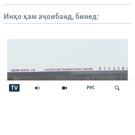
Инҳо ҳам аҷоибанд, бинед:
TV
РУС
Қарздор ҳаст ё не? Посухҳои гуногуни
Ҷустуҷӯ
мақомот дар бораи корхонаи чинӣ