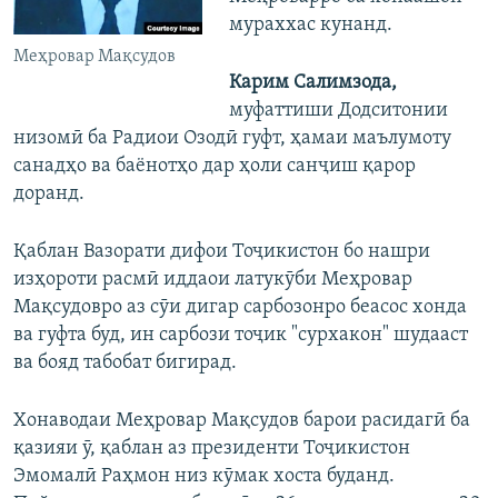
мураххас кунанд.
Меҳровар Мақсудов
Карим Салимзода,
муфаттиши Додситонии
низомӣ ба Радиои Озодӣ гуфт, ҳамаи маълумоту
санадҳо ва баёнотҳо дар ҳоли санҷиш қарор
доранд.
Қаблан Вазорати дифои Тоҷикистон бо нашри
изҳороти расмӣ иддаои латукӯби Меҳровар
Мақсудовро аз сӯи дигар сарбозонро беасос хонда
ва гуфта буд, ин сарбози тоҷик "сурхакон" шудааст
ва бояд табобат бигирад.
Хонаводаи Меҳровар Мақсудов барои расидагӣ ба
қазияи ӯ, қаблан аз президенти Тоҷикистон
Эмомалӣ Раҳмон низ кӯмак хоста буданд.