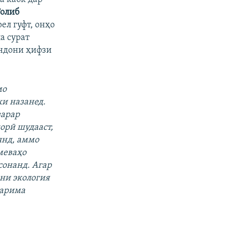
олиб
ел гуфт, онҳо
а сурат
андони ҳифзи
мо
ки назанед.
зарар
орӣ шудааст,
янд, аммо
меваҳо
сонанд. Агар
ни экология
ҷарима