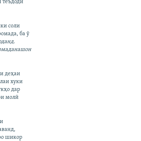
н теъдоди
 ки соли
омада, ба ӯ
рданд.
 омаданашон
ни деҳаи
лаи хуки
укҳо дар
ри молӣ
ри
аванд,
ро шикор