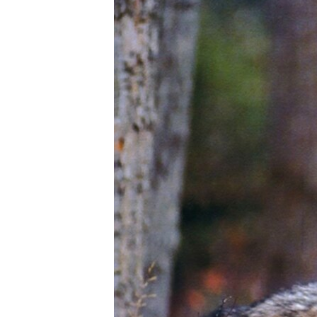
ГУЗОРИШҲОИ РАДИОӢ