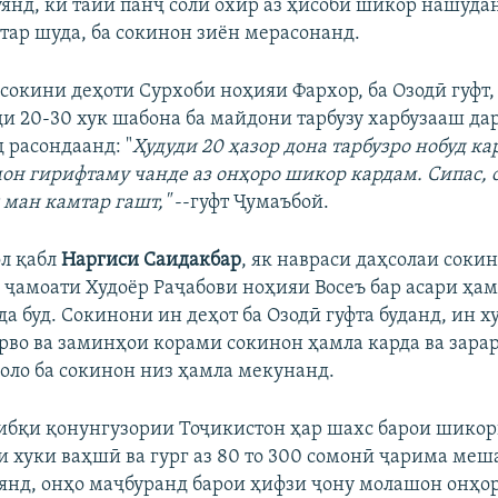
янд, ки тайи панҷ соли охир аз ҳисоби шикор нашуда
штар шуда, ба сокинон зиён мерасонанд.
к сокини деҳоти Сурхоби ноҳияи Фархор, ба Озодӣ гуфт,
ди 20-30 хук шабона ба майдони тарбузу харбузааш дар
 расондаанд: "
Ҳудуди 20 ҳазор дона тарбузро нобуд ка
он гирифтаму чанде аз онҳоро шикор кардам. Сипас,
и ман камтар гашт,"
--гуфт Ҷумаъбой.
ол қабл
Наргиси Саидакбар
, як навраси даҳсолаи соки
ҷамоати Худоёр Раҷабови ноҳияи Восеъ бар асари ҳам
а буд. Сокинони ин деҳот ба Озодӣ гуфта буданд, ин х
орво ва заминҳои корами сокинон ҳамла карда ва зара
ҳоло ба сокинон низ ҳамла мекунанд.
тибқи қонунгузории Тоҷикистон ҳар шахс барои шико
 хуки ваҳшӣ ва гург аз 80 то 300 сомонӣ ҷарима меш
янд, онҳо маҷбуранд барои ҳифзи ҷону молашон онҳо