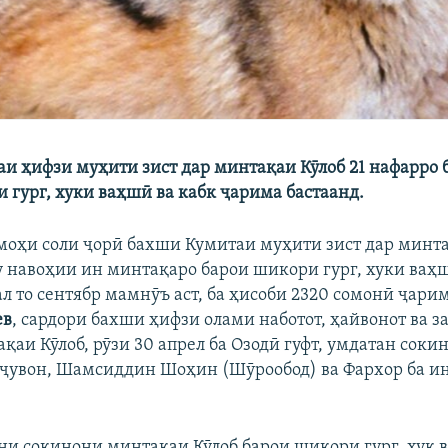
и ҳифзи муҳити зист дар минтақаи Кӯлоб 21 нафарро
 гург, хуки ваҳшӣ ва кабк ҷарима бастаанд.
 моҳи соли ҷорӣ бахши Кумитаи муҳити зист дар минта
 навоҳии ин минтақаро барои шикори гург, хуки ваҳш
л то сентябр мамнӯъ аст, ба ҳисоби 2320 сомонӣ ҷарим
ев
, сардори бахши ҳифзи олами наботот, ҳайвонот ва 
қаи Кӯлоб, рӯзи 30 апрел ба Озодӣ гуфт, умдатан соки
ҷувон, Шамсиддин Шоҳин (Шӯрообод) ва Фархор ба ин
и сокинони минтақаи Кӯлоб барои шикори гург, хук в