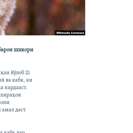
 барои шикори
қаи Кӯлоб 21
ӣ ва кабк, ки
а кардааст.
захираҳои
нони
 амал даст
а кабк дар