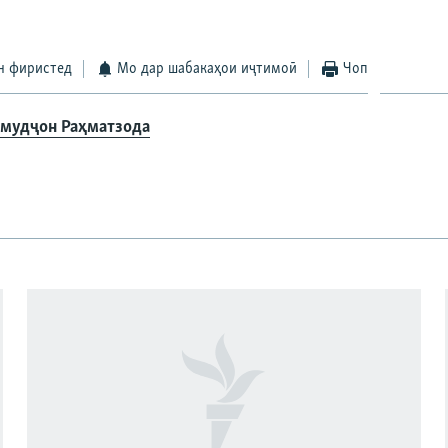
н фиристед
Мо дар шабакаҳои иҷтимоӣ
Чоп
мудҷон Раҳматзода