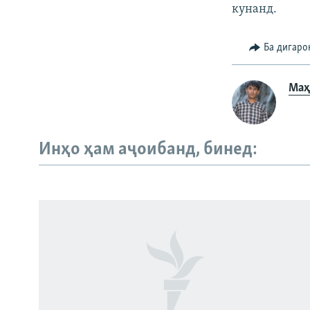
кунанд.
Ба дигаро
Маҳ
Инҳо ҳам аҷоибанд, бинед:
Русский
ПАЙГИРӢ КУНЕД
Ҳамаи сомонаҳои RFE/RL