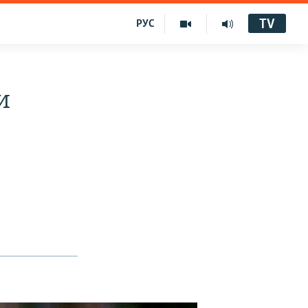
TV
РУС
и