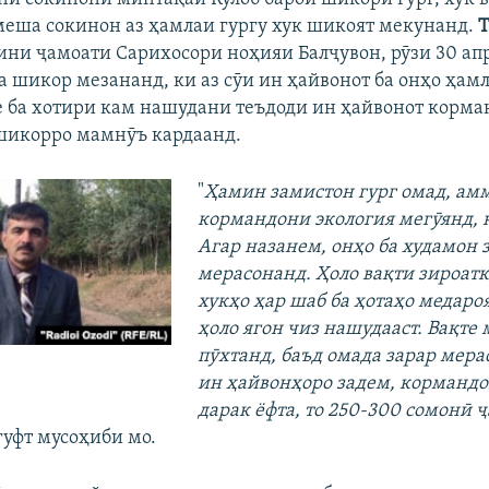
амеша сокинон аз ҳамлаи гургу хук шикоят мекунанд.
Т
кини ҷамоати Сарихосори ноҳияи Балҷувон, рӯзи 30 апр
а шикор мезананд, ки аз сӯи ин ҳайвонот ба онҳо ҳамл
е ба хотири кам нашудани теъдоди ин ҳайвонот корм
шикорро мамнӯъ кардаанд.
"
Ҳамин замистон гург омад, ам
кормандони экология мегӯянд, 
Агар назанем, онҳо ба худамон 
мерасонанд. Ҳоло вақти зироатк
хукҳо ҳар шаб ба ҳотаҳо медаро
ҳоло ягон чиз нашудааст. Вақте 
пӯхтанд, баъд омада зарар мера
ин ҳайвонҳоро задем, кормандо
дарак ёфта, то 250-300 сомонӣ 
- гуфт мусоҳиби мо.