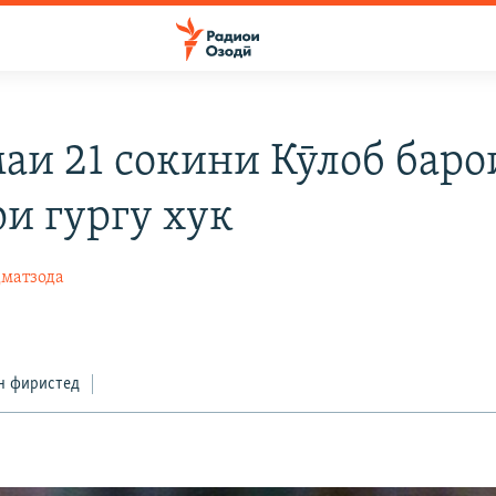
аи 21 сокини Кӯлоб баро
и гургу хук
матзода
н фиристед