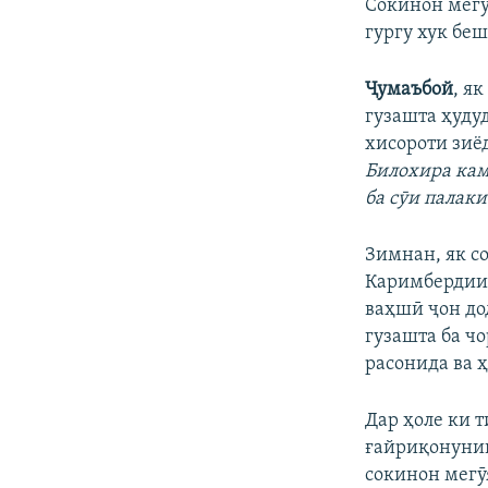
Сокинон мегӯ
гургу хук бе
Ҷумаъбой
, я
гузашта ҳуду
хисороти зиёд
Билохира кам
ба сӯи палак
Зимнан, як с
Каримбердии 
ваҳшӣ ҷон дод
гузашта ба ч
расонида ва 
Дар ҳоле ки 
ғайриқонунии
сокинон мегӯ