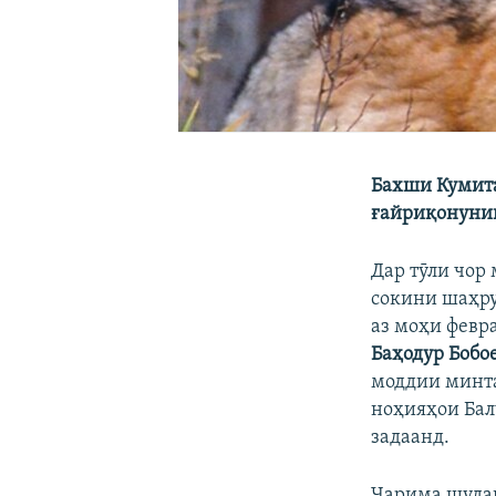
Бахши Кумита
ғайриқонунии
Дар тӯли чор
сокини шаҳру
аз моҳи февра
Баҳодур Бобо
моддии минта
ноҳияҳои Бал
задаанд.
Ҷарима шудан