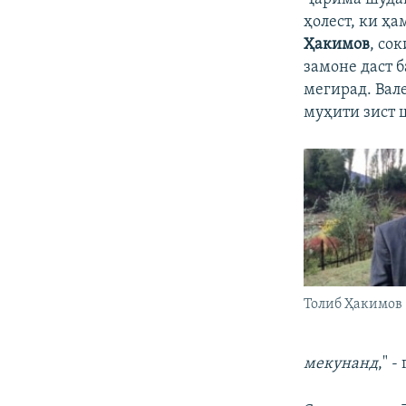
ҳолест, ки ҳ
Ҳакимов
, со
замоне даст б
мегирад. Вал
муҳити зист 
Толиб Ҳакимов
мекунанд
," 