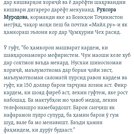
дар кишварҳои хориҷӣ ва ё дарёфти шаҳрвандии
кишвари дигареро дарёфт мекунанд.
Рухсора
Муродова
, корманди яке аз Бонкҳои Тоҷикистон
мегӯяд, чаҳор моҳи пеш ба почтаи «Майл.ру»-и як
ҳамкораш эълони кор дар Ҷумҳурии Чех расид.
Ӯ гуфт, “бо ҳамкорон машварат кардем, ки
шавҳаронамонро мефиристем. Чун маоши хеле хуб
дар сохтмон ваъда мекард. Нусхаи шиносномаи
хориҷӣ, маълумотнома дар бораи ҷойи зист,
маълумотномаи саломатӣ пурсид равон кардем ва
гуфт, ки 150 доллар барои тарҷума лозим аст. Фикр
кардем, ки шояд фиреб аст, лекин гуфтем, яке рост
набошад. Ба мактубҳои мо ҷавоб медод, лекин
телефонашро намебардошт. Барои санҷиш як
нафарамон пулро супурд, ба ҳамин барои ӯ гум
шуд, вале ба мо менавишт. Баъди ҳамин
фаҳмидем, ки дурӯғ будааст.”