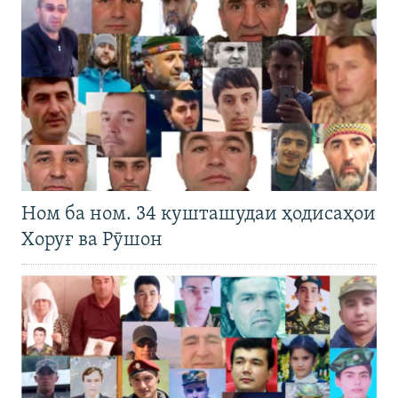
Ном ба ном. 34 кушташудаи ҳодисаҳои
Хоруғ ва Рӯшон