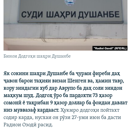
ГУЗОРИШҲОИ РАДИОӢ
Русский
ПАЙГИРӢ КУНЕД
Бинои Додгоҳи шаҳри Душанбе
Ҳамаи сомонаҳои RFE/RL
Як сокини шаҳри Душанбе ба ҷурми фиреби даҳ
ҷавон барои таҳияи визаи Шенген ва, ҳамин тавр,
кору зиндагии хуб дар Аврупо ба даҳ соли зиндон
маҳкум шуд. Додгоҳ ӯро ба пардохти 73 ҳазор
сомонӣ ё тақрибан 9 ҳазор доллар ба фоидаи давлат
низ муввазаф кардааст.
Ҳукмро додгоҳи пойтахт
содир карда, нусхаи он рӯзи 27-уми июн ба дасти
Радиои Озодӣ расид.