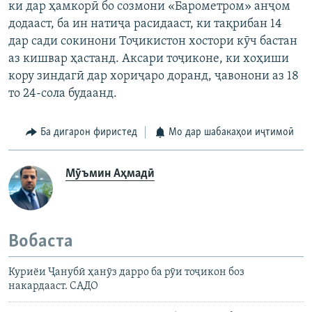
ки дар ҳамкорӣ бо созмони «Барометром» анҷом
додааст, ба ин натиҷа расидааст, ки тақрибан 14
дар сади сокинони Тоҷикистон хостори кӯч бастан
аз кишвар ҳастанд. Аксари тоҷиконе, ки хоҳиши
кору зиндагӣ дар хориҷаро доранд, ҷавонони аз 18
то 24-сола будаанд.
Ба дигарон фиристед
Мо дар шабакаҳои иҷтимоӣ
Мӯъмин Аҳмадӣ
Вобаста
Куриёи Ҷанубӣ ҳанӯз дарро ба рӯи тоҷикон боз
накардааст. САДО