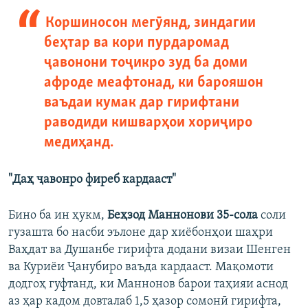
Коршиносон мегӯянд, зиндагии
беҳтар ва кори пурдаромад
ҷавонони тоҷикро зуд ба доми
афроде меафтонад, ки барояшон
ваъдаи кумак дар гирифтани
раводиди кишварҳои хориҷиро
медиҳанд.
"Даҳ ҷавонро фиреб кардааст"
Бино ба ин ҳукм,
Беҳзод Маннонови 35-сола
соли
гузашта бо насби эълоне дар хиёбонҳои шаҳри
Ваҳдат ва Душанбе гирифта додани визаи Шенген
ва Куриёи Ҷанубиро ваъда кардааст. Мақомоти
додгоҳ гуфтанд, ки Маннонов барои таҳияи аснод
аз ҳар кадом довталаб 1,5 ҳазор сомонӣ гирифта,