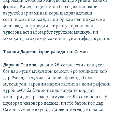
даромади хубро дар Аврупо пайдо кунанд. Вале ба
фарқ аз Русия, Тоҷикистон бо ҳеҷ як кишвари
аврупоӣ дар заминаи кори шаҳрвандонаш
созишнома надорад, аз ин рӯ, ҳар пешниҳоде, ки
мешавад, инфиродии ширкату корхонаҳои
ҷудогона аст ваё марбут гурӯҳҳои машкук, ки
мехоҳанд аз эҳтиёҷи сокинон сӯиистифода кунанд.
Талоши Дарвеш барои расидан то Олмон
Дарвеш Олимов
, ҷавони 28-солаи тоҷик панҷ сол
боз дар Русия муҳоҷири корист. Ӯро мушкили кор
дар Русия, аз ҷумла фишори афзоянда болои
муҳоҷирон, гаронии нархи патент ва поин рафтани
қурби рубл ба фикри пайдо кардани кор дар
кишвари дигар водор намудааст. Як соли пеш ба ӯ
шумораи ҷавонеро доданд, ки гӯё барои кор дар
Олмон кумак мекунад. Дарвеш мегӯяд, ин ҷавон