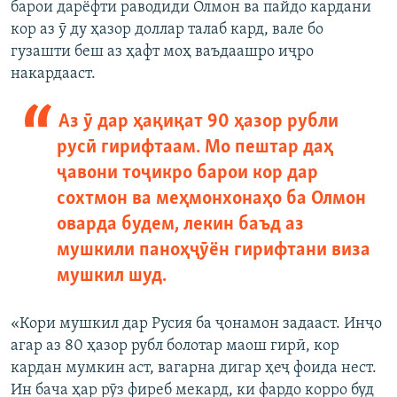
барои дарёфти раводиди Олмон ва пайдо кардани
кор аз ӯ ду ҳазор доллар талаб кард, вале бо
гузашти беш аз ҳафт моҳ ваъдаашро иҷро
накардааст.
Аз ӯ дар ҳақиқат 90 ҳазор рубли
русӣ гирифтаам. Мо пештар даҳ
ҷавони тоҷикро барои кор дар
сохтмон ва меҳмонхонаҳо ба Олмон
оварда будем, лекин баъд аз
мушкили паноҳҷӯён гирифтани виза
мушкил шуд.
«Кори мушкил дар Русия ба ҷонамон задааст. Инҷо
агар аз 80 ҳазор рубл болотар маош гирӣ, кор
кардан мумкин аст, вагарна дигар ҳеҷ фоида нест.
Ин бача ҳар рӯз фиреб мекард, ки фардо корро буд