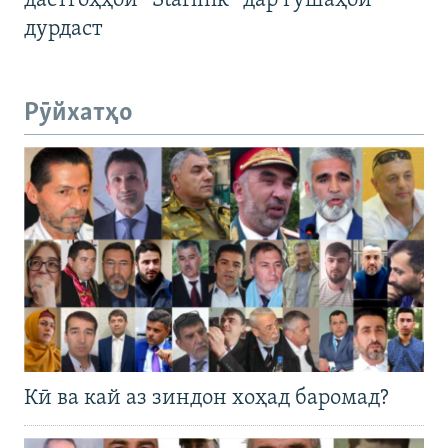
дастгоҳҳои “Starlink” дар гӯшаҳои
дурдаст
Рӯйхатҳо
Кӣ ва кай аз зиндон хоҳад баромад?