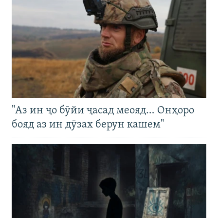
"Аз ин ҷо бӯйи ҷасад меояд… Онҳоро
бояд аз ин дӯзах берун кашем"