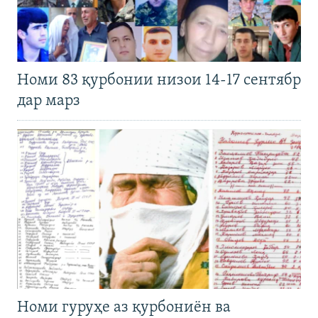
Номи 83 қурбонии низои 14-17 сентябр
дар марз
Номи гуруҳе аз қурбониён ва