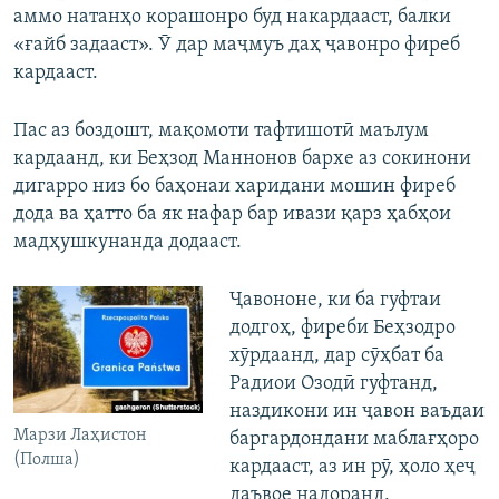
аммо натанҳо корашонро буд накардааст, балки
«ғайб задааст». Ӯ дар маҷмуъ даҳ ҷавонро фиреб
кардааст.
Пас аз боздошт, мақомоти тафтишотӣ маълум
кардаанд, ки Беҳзод Маннонов бархе аз сокинони
дигарро низ бо баҳонаи харидани мошин фиреб
дода ва ҳатто ба як нафар бар ивази қарз ҳабҳои
мадҳушкунанда додааст.
Ҷавононе, ки ба гуфтаи
додгоҳ, фиреби Беҳзодро
хӯрдаанд, дар сӯҳбат ба
Радиои Озодӣ гуфтанд,
наздикони ин ҷавон ваъдаи
Марзи Лаҳистон
баргардондани маблағҳоро
(Полша)
кардааст, аз ин рӯ, ҳоло ҳеҷ
даъвое надоранд.