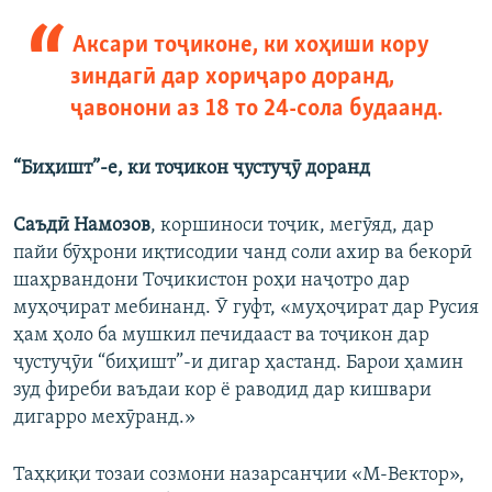
Аксари тоҷиконе, ки хоҳиши кору
зиндагӣ дар хориҷаро доранд,
ҷавонони аз 18 то 24-сола будаанд.
“Биҳишт”-е, ки тоҷикон ҷустуҷӯ доранд
Саъдӣ Намозов
, коршиноси тоҷик, мегӯяд, дар
пайи бӯҳрони иқтисодии чанд соли ахир ва бекорӣ
шаҳрвандони Тоҷикистон роҳи наҷотро дар
муҳоҷират мебинанд. Ӯ гуфт, «муҳоҷират дар Русия
ҳам ҳоло ба мушкил печидааст ва тоҷикон дар
ҷустуҷӯи “биҳишт”-и дигар ҳастанд. Барои ҳамин
зуд фиреби ваъдаи кор ё раводид дар кишвари
дигарро мехӯранд.»
Таҳқиқи тозаи созмони назарсанҷии «М-Вектор»,