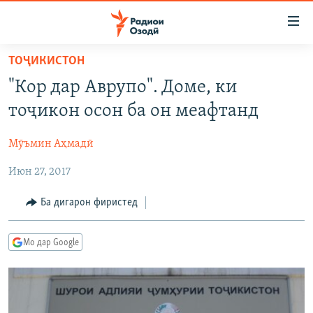
Пайвандҳои
дастрасӣ
Ҷаҳиш
ТОҶИКИСТОН
ба
ГӮШАҲО
"Кор дар Аврупо". Доме, ки
мояи
ГАПИ ОЗОД
СИЁСАТ
аслӣ
тоҷикон осон ба он меафтанд
РӮЗГОРИ МУҲОҶИР
Ҷаҳиш
ИҚТИСОД
ба
Мӯъмин Аҳмадӣ
САЛОМ, ХОҲАР
ҶОМЕА
феҳристи
Июн 27, 2017
ТАҲҚИҚОТ
ҚАЗИЯИ "КРОКУС"
аслӣ
Ҷаҳиш
ҶАНГ ДАР УКРАИНА
ОСИЁИ МАРКАЗӢ
Ба дигарон фиристед
ба
НАЗАРИ МАРДУМ
ФАРҲАНГ
ҷустор
Мо дар Google
ЧАНДРАСОНАӢ
МЕҲМОНИ ОЗОДӢ
БЛОГИСТОН
РӮЙХАТҲО
ВАРЗИШ
ОЗОДӢ ОНЛАЙН
ВИДЕО
КИТОБҲОИ ОЗОДӢ
НИГОРИСТОН