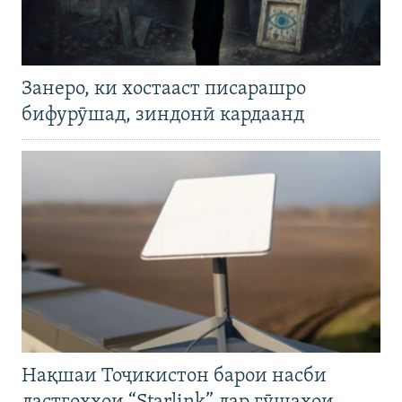
Занеро, ки хостааст писарашро
бифурӯшад, зиндонӣ кардаанд
Нақшаи Тоҷикистон барои насби