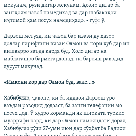
мекунам, рӯзи дигар мекунам. Ҳозир дигар ба
зангҳоям ҷавоб намедиҳад ва дар шабакаҳои
иҷтимоӣ ҳам посух намедиҳад», - гуфт ӯ.
Дарвеш мегӯяд, ин ҷавон бар ивази ду ҳазор
доллар гирифтани визаи Олмон ва кори хуб дар ин
кишварро ваъда карда буд. Ҳоло дигар на
маблағашро бармегардонад, на барояш раводид
дуруст мекунад.
«Имкони кор дар Олмон буд, вале...»
Ҳабибулло
, ҷавоне, ки ба иддаои Дарвеш ӯро
ваъдаи раводид додааст, ба занги телефонии мо
посух дод. Ӯ худро корманди як ширкати туркие
муаррифӣ кард, ки дар Олмон намояндагӣ дорад.
Ҳабибулло рӯзи 27-уми июн дар сӯҳбат ба Радиои