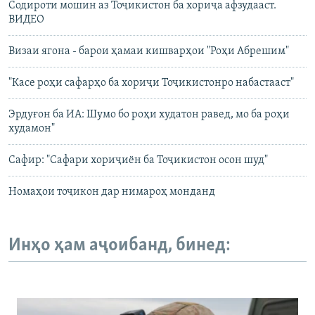
Содироти мошин аз Тоҷикистон ба хориҷа афзудааст.
ВИДЕО
Визаи ягона - барои ҳамаи кишварҳои "Роҳи Абрешим"
"Касе роҳи сафарҳо ба хориҷи Тоҷикистонро набастааст"
Эрдуғон ба ИА: Шумо бо роҳи худатон равед, мо ба роҳи
худамон"
Сафир: "Сафари хориҷиён ба Тоҷикистон осон шуд"
Номаҳои тоҷикон дар нимароҳ монданд
Инҳо ҳам аҷоибанд, бинед: