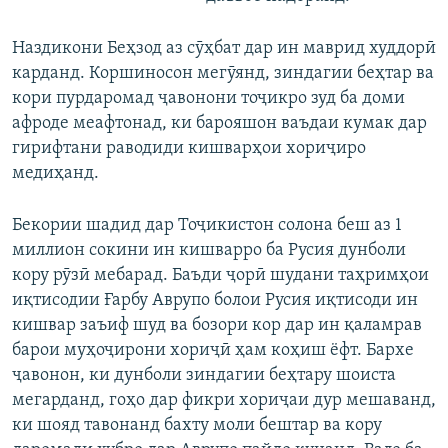
Наздикони Беҳзод аз сӯҳбат дар ин маврид худдорӣ
карданд. Коршиносон мегӯянд, зиндагии беҳтар ва
кори пурдаромад ҷавонони тоҷикро зуд ба доми
афроде меафтонад, ки барояшон ваъдаи кумак дар
гирифтани раводиди кишварҳои хориҷиро
медиҳанд.
Бекории шадид дар Тоҷикистон солона беш аз 1
миллион сокини ин кишварро ба Русия дунболи
кору рӯзӣ мебарад. Баъди ҷорӣ шудани таҳримҳои
иқтисодии Ғарбу Аврупо болои Русия иқтисоди ин
кишвар заъиф шуд ва бозори кор дар ин қаламрав
барои муҳоҷирони хориҷӣ ҳам коҳиш ёфт. Бархе
ҷавонон, ки дунболи зиндагии беҳтару шоиста
мегарданд, гоҳо дар фикри хориҷаи дур мешаванд,
ки шояд тавонанд бахту моли бештар ва кору