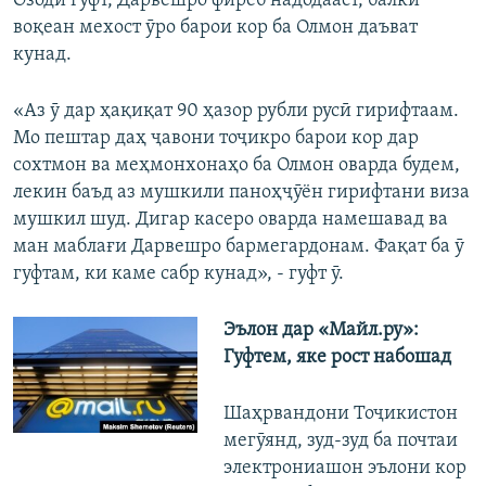
Озодӣ гуфт, Дарвешро фиреб надодааст, балки
воқеан мехост ӯро барои кор ба Олмон даъват
кунад.
«Аз ӯ дар ҳақиқат 90 ҳазор рубли русӣ гирифтаам.
Мо пештар даҳ ҷавони тоҷикро барои кор дар
сохтмон ва меҳмонхонаҳо ба Олмон оварда будем,
лекин баъд аз мушкили паноҳҷӯён гирифтани виза
мушкил шуд. Дигар касеро оварда намешавад ва
ман маблағи Дарвешро бармегардонам. Фақат ба ӯ
гуфтам, ки каме сабр кунад», - гуфт ӯ.
Эълон дар «Майл.ру»:
Гуфтем, яке рост набошад
Шаҳрвандони Тоҷикистон
мегӯянд, зуд-зуд ба почтаи
электрониашон эълони кор