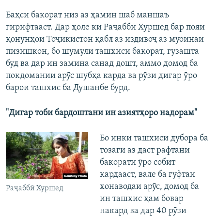
Баҳси бакорат низ аз ҳамин шаб маншаъ
гирифтааст. Дар ҳоле ки Раҷаббӣ Хуршед бар пояи
қонунҳои Тоҷикистон қабл аз издивоҷ аз муоинаи
пизишкон, бо шумули ташхиси бакорат, гузашта
буд ва дар ин замина санад дошт, аммо домод ба
покдомании арӯс шубҳа карда ва рӯзи дигар ӯро
барои ташхис ба Душанбе бурд.
"Дигар тоби бардоштани ин азиятҳоро надорам"
Бо инки ташхиси дубора ба
тозагӣ аз даст рафтани
бакорати ӯро собит
кардааст, вале ба гуфтаи
хонаводаи арӯс, домод ба
Раҷаббӣ Хуршед
ин ташхис ҳам бовар
накард ва дар 40 рӯзи