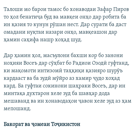
Талоши мо барои тамос бо хонаводаи Зафар Пиров
то ҳол бенатиҷа буд ва мавқеи онҳо дар робита ба
ин қазия то кунун рӯшан нест. Дар сурати ба даст
омадани нуқтаи назари онҳо, мавқеашон дар
ҳамин саҳифа нашр хоҳад шуд.
Дар ҳамин ҳол, масъулони бахши кор бо занони
ноҳияи Восеъ дар сӯҳбат бо Радиои Озодӣ гуфтанд,
ки мақомоти интизомӣ таҳқиқи қазияро шурӯъ
кардааст ва ба зудӣ мӯйро аз хамир ҷудо хоҳад
кард. Ба гуфтаи сокинони шаҳраки Восеъ, дар ин
минтақа духтарон хеле зуд ба шавҳар дода
мешаванд ва ин хонаводаҳои ҷавон хеле зуд аз ҳам
мепошанд.
Бакорат ва ҷомеаи Тоҷикистон