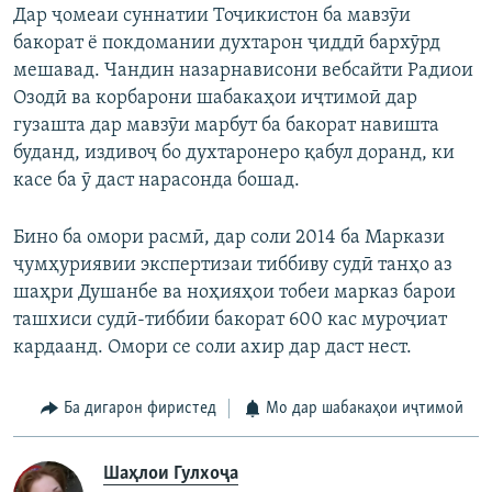
Дар ҷомеаи суннатии Тоҷикистон ба мавзӯи
бакорат ё покдомании духтарон ҷиддӣ бархӯрд
мешавад. Чандин назарнависони вебсайти Радиои
Озодӣ ва корбарони шабакаҳои иҷтимоӣ дар
гузашта дар мавзӯи марбут ба бакорат навишта
буданд, издивоҷ бо духтаронеро қабул доранд, ки
касе ба ӯ даст нарасонда бошад.
Бино ба омори расмӣ, дар соли 2014 ба Маркази
ҷумҳуриявии экспертизаи тиббиву судӣ танҳо аз
шаҳри Душанбе ва ноҳияҳои тобеи марказ барои
ташхиси судӣ-тиббии бакорат 600 кас муроҷиат
кардаанд. Омори се соли ахир дар даст нест.
Ба дигарон фиристед
Мо дар шабакаҳои иҷтимоӣ
Шаҳлои Гулхоҷа