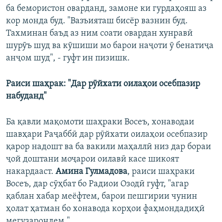
ба бемористон оварданд, замоне ки гурдаҳояш аз
кор монда буд. "Вазъияташ бисёр вазнин буд.
Тахминан баъд аз ним соати овардан хунравӣ
шурӯъ шуд ва кӯшиши мо барои наҷоти ӯ бенатиҷа
анҷом шуд", - гуфт ин пизишк.
Раиси шаҳрак: "Дар рӯйхати оилаҳои осебпазир
набуданд"
Ба қавли мақомоти шаҳраки Восеъ, хонаводаи
шавҳари Раҷаббӣ дар рӯйхати оилаҳои осебпазир
қарор надошт ва ба вакили маҳаллӣ низ дар бораи
ҷой доштани моҷарои оилавӣ касе шикоят
накардааст.
Амина Гулмадова
, раиси шаҳраки
Восеъ, дар сӯҳбат бо Радиои Озодӣ гуфт, "агар
қаблан хабар меёфтем, барои пешгирии чунин
ҳолат ҳатман бо хонавода корҳои фаҳмондадиҳӣ
мегузарондем."