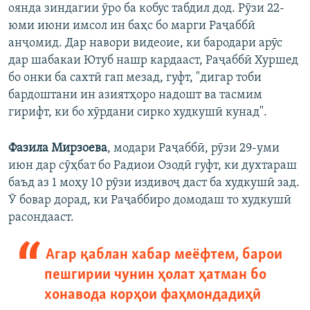
оянда зиндагии ӯро ба кобус табдил дод. Рӯзи 22-
юми июни имсол ин баҳс бо марги Раҷаббӣ
анҷомид. Дар навори видеоие, ки бародари арӯс
дар шабакаи Ютуб нашр кардааст, Раҷаббӣ Хуршед
бо онки ба сахтӣ гап мезад, гуфт, "дигар тоби
бардоштани ин азиятҳоро надошт ва тасмим
гирифт, ки бо хӯрдани сирко худкушӣ кунад".
Фазила Мирзоева
, модари Раҷаббӣ, рӯзи 29-уми
июн дар сӯҳбат бо Радиои Озодӣ гуфт, ки духтараш
баъд аз 1 моҳу 10 рӯзи издивоҷ даст ба худкушӣ зад.
Ӯ бовар дорад, ки Раҷаббиро домодаш то худкушӣ
расондааст.
Агар қаблан хабар меёфтем, барои
пешгирии чунин ҳолат ҳатман бо
хонавода корҳои фаҳмондадиҳӣ