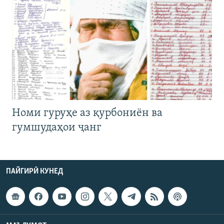
Номи гуруҳе аз қурбониён ва
гумшудаҳои ҷанг
ПАЙГИРӢ КУНЕД