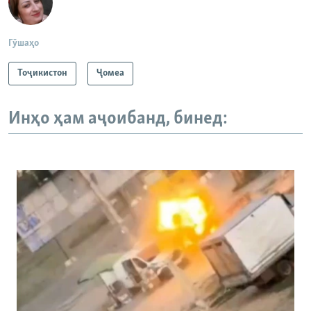
Гӯшаҳо
Тоҷикистон
Ҷомeа
Инҳо ҳам аҷоибанд, бинед: