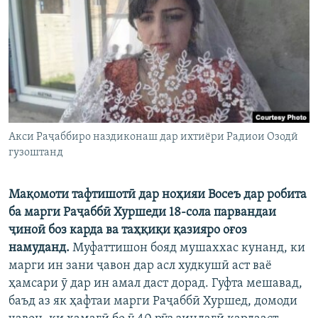
ГУЗОРИШҲОИ РАДИОӢ
Русский
ПАЙГИРӢ КУНЕД
Акси Раҷаббиро наздиконаш дар ихтиёри Радиои Озодӣ
гузоштанд
Ҳамаи сомонаҳои RFE/RL
Мақомоти тафтишотӣ дар ноҳияи Восеъ дар робита
ба марги Раҷаббӣ Хуршеди 18-сола парвандаи
ҷиноӣ боз карда ва таҳқиқи қазияро оғоз
намуданд.
Муфаттишон бояд мушаххас кунанд, ки
марги ин зани ҷавон дар асл худкушӣ аст ваё
ҳамсари ӯ дар ин амал даст дорад. Гуфта мешавад,
баъд аз як ҳафтаи марги Раҷаббӣ Хуршед, домоди