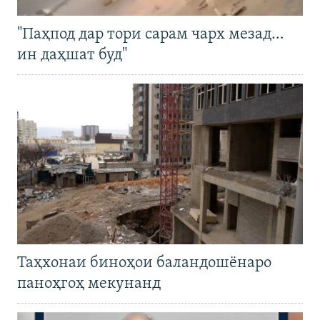
"Паҳпод дар тори сарам чарх мезад…
ин даҳшат буд"
Таҳхонаи биноҳои баландошёнаро
паноҳгоҳ мекунанд