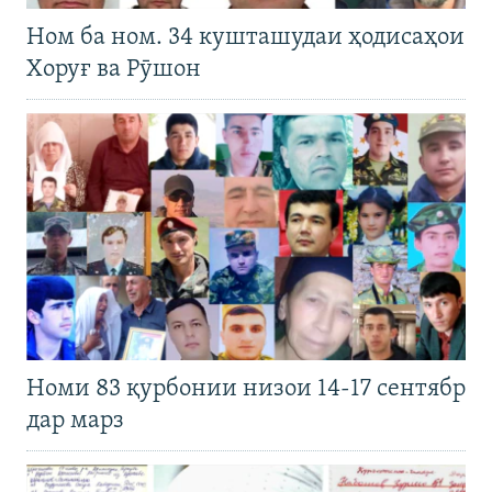
Ном ба ном. 34 кушташудаи ҳодисаҳои
Хоруғ ва Рӯшон
Номи 83 қурбонии низои 14-17 сентябр
дар марз