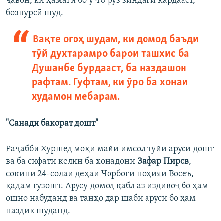
ҷавон, ки ҳамагӣ бо ӯ 40 рӯз зиндагӣ кардааст,
бозпурсӣ шуд.
Вақте огоҳ шудам, ки домод баъди
тӯй духтарамро барои ташхис ба
Душанбе бурдааст, ба наздашон
рафтам. Гуфтам, ки ӯро ба хонаи
худамон мебарам.
"Санади бакорат дошт"
Раҷаббӣ Хуршед моҳи майи имсол тӯйи арӯсӣ дошт
ва ба сифати келин ба хонадони
Зафар Пиров
,
сокини 24-солаи деҳаи Чорбоғи ноҳияи Восеъ,
қадам гузошт. Арӯсу домод қабл аз издивоҷ бо ҳам
ошно набуданд ва танҳо дар шаби арӯсӣ бо ҳам
наздик шуданд.