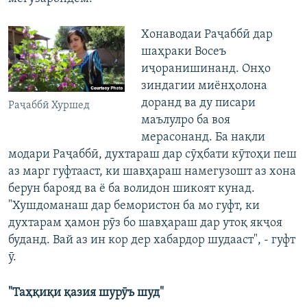
Хонаводаи Раҷаббӣ дар
шаҳраки Восеъ
иҷоранишинанд. Онҳо
зиндагии миёнҳолона
доранд ва ду писари
Раҷаббӣ Хуршед
маълулро ба воя
мерасонанд. Ба нақли
модари Раҷаббӣ, духтараш дар сӯҳбати кӯтоҳи пеш
аз марг гуфтааст, ки шавҳараш намегузошт аз хона
берун барояд ва ё ба волидон шикоят кунад.
"Хушдоманаш дар бемористон ба мо гуфт, ки
духтарам ҳамон рӯз бо шавҳараш дар утоқ якҷоя
буданд. Вай аз ин кор дер хабардор шудааст", - гуфт
ӯ.
"Таҳқиқи қазия шурӯъ шуд"