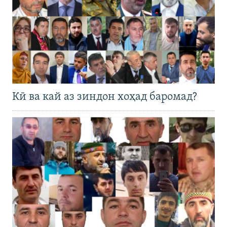
Кӣ ва кай аз зиндон хоҳад баромад?