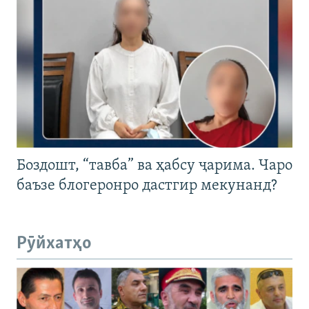
Боздошт, “тавба” ва ҳабсу ҷарима. Чаро
баъзе блогеронро дастгир мекунанд?
Рӯйхатҳо