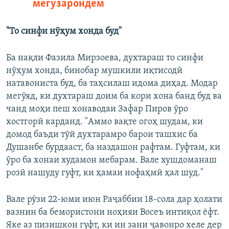
мегузарондем
"То синфи нӯҳум хонда буд"
Ба нақли Фазила Мирзоева, духтараш то синфи
нӯҳум хонда, бинобар мушкили иқтисодӣ
натавониста буд, ба таҳсилаш идома диҳад. Модар
мегӯяд, ки духтараш доим ба кори хона банд буд ва
чанд моҳи пеш хонаводаи Зафар Пиров ӯро
хостгорӣ карданд. "Аммо вақте огоҳ шудам, ки
домод баъди тӯй духтарамро барои ташхис ба
Душанбе бурдааст, ба наздашон рафтам. Гуфтам, ки
ӯро ба хонаи худамон мебарам. Вале хушдоманаш
розӣ нашуду гуфт, ки ҳамаи нофаҳмӣ ҳал шуд."
Вале рӯзи 22-юми июн Раҷаббии 18-сола дар ҳолати
вазнин ба бемористони ноҳияи Восеъ интиқол ёфт.
Яке аз пизишкон гуфт, ки ин зани ҷавонро хеле дер