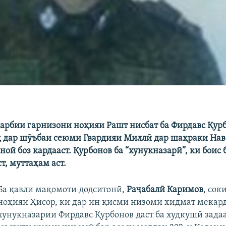
арбии гарнизони ноҳияи Рашт нисбат ба Фирдавс Қурб
ҳ дар шӯъбаи сеюми Гвардияи Миллӣ дар шаҳраки Нав
оӣ боз кардааст. Қурбонов ба “хунукназарӣ”, ки боис 
т, муттаҳам аст.
Ба қавли мақомоти додситонӣ,
Раҷабалӣ Каримов
, сок
ноҳияи Ҳисор, ки дар ин қисми низомӣ хидмат мекард
хунукназарии Фирдавс Қурбонов даст ба худкушӣ задаа