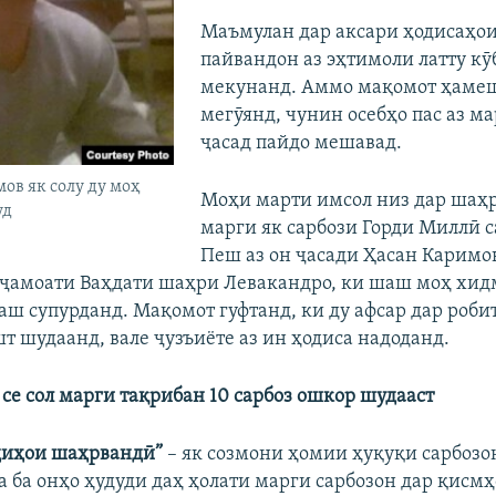
Маъмулан дар аксари ҳодисаҳои
пайвандон аз эҳтимоли латту кӯ
мекунанд. Аммо мақомот ҳамеш
мегӯянд, чунин осебҳо пас аз ма
ҷасад пайдо мешавад.
ов як солу ду моҳ
Моҳи марти имсол низ дар шаҳ
уд
марги як сарбози Горди Миллӣ с
Пеш аз он ҷасади Ҳасан Каримо
ҷамоати Ваҳдати шаҳри Левакандро, ки шаш моҳ хидм
аш супурданд. Мақомот гуфтанд, ки ду афсар дар робит
т шудаанд, вале ҷузъиёте аз ин ҳодиса надоданд.
 се сол марги тақрибан 10 сарбоз ошкор шудааст
одиҳои шаҳрвандӣ”
– як созмони ҳомии ҳуқуқи сарбозо
та ба онҳо ҳудуди даҳ ҳолати марги сарбозон дар қисм