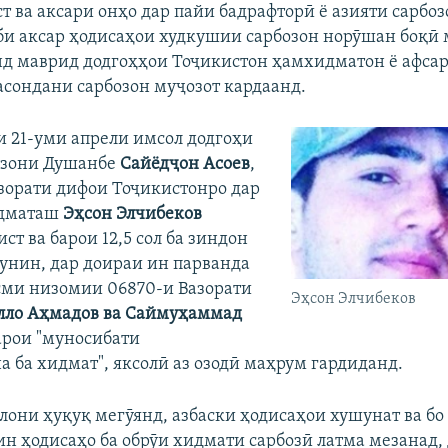
т ва аксари онҳо дар пайи бадрафторӣ ё азияти сарбоз
аби аксар ҳодисаҳои худкушии сарбозон норӯшан боқӣ
нд маврид додгоҳҳои Тоҷикистон ҳамхидматон ё афса
асондани сарбозон муҷозот кардаанд.
зи 21-уми апрели имсол додгоҳи
изони Душанбе
Сайёдҷон Асоев
,
азорати дифои Тоҷикистонро дар
идматаш
Эҳсон Элчибеков
ст ва барои 12,5 сол ба зиндон
унин, дар доираи ин парванда
сми низомии 06870-и Вазорати
Эҳсон Элчибеков
лло Аҳмадов ва Саймуҳаммад
рои "муносибати
а ба хидмат", яксолӣ аз озодӣ маҳрум гардиданд.
олони ҳуқуқ мегӯянд, азбаски ҳодисаҳои хушунат ва бо
н ҳодисаҳо ба обрӯи хидмати сарбозӣ латма мезанад,