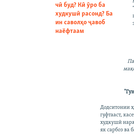
чӣ буд? Кӣ ӯро ба
худкушӣ расонд? Ба
ин саволҳо ҷавоб
наёфтаам
Па
мақо
"Гу
Додситонии ҳ
гуфтааст, кас
худкушӣ нарас
як сарбоз ва 