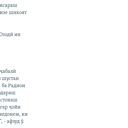
 писараш
чизе шикоят
Озодӣ ин
аҷабалӣ
и шустан
й ба Радиои
родараш
астонаш
гар ҷойи
медонем, ки
 - афзуд ӯ.