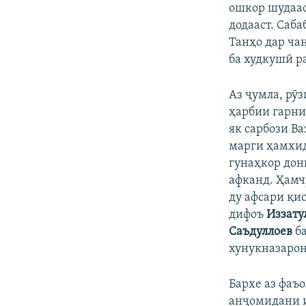
ошкор шудаас
додааст. Саб
Танҳо дар ча
ба худкушӣ р
Аз ҷумла, рӯ
ҳарбии гарн
як сарбози В
марги ҳамх
гунаҳкор дони
афканд. Ҳамч
ду афсари қи
дифоъ
Иззату
Саъдуллоев
ба
хунукназарон
Бархе аз фаъ
анҷомидани и