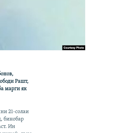
онов,
ободи Рашт,
ба марги як
ини 21-солаи
, бинобар
ст. Ин