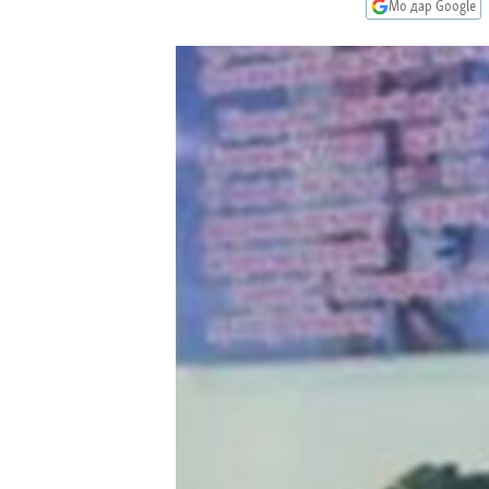
ГУЗОРИШҲОИ РАДИОӢ
Мо дар Google