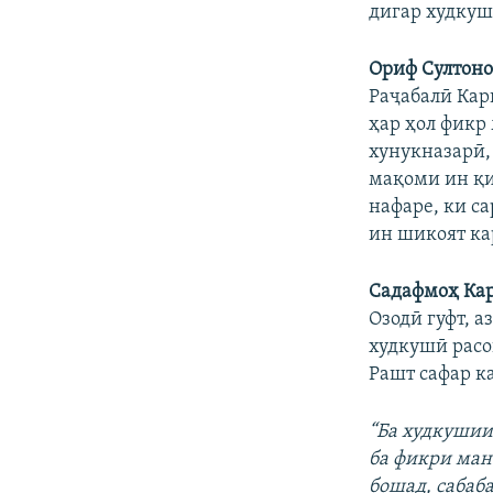
дигар худкуш
Ориф Султоно
Раҷабалӣ Кар
ҳар ҳол фикр
хунукназарӣ,
мақоми ин қи
нафаре, ки са
ин шикоят кар
Садафмоҳ Ка
Озодӣ гуфт, а
худкушӣ расо
Рашт сафар к
“Ба худкушии
ба фикри ман
бошад, сабаба