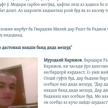
гуфт ӯ. Модари сарбоз мегӯяд, ҳафтае пеш аз ҳодиса бо
бат дошт. Аз шароити хидматаш розӣ буд ва аз касеву 
зомии марбут ба Гвардияи Миллӣ дар Рашт ба Радиои 
ҳ надоданд.
р дастонаш нақши банд дида мешуд"
Муродалӣ Каримов
, бародари Р
Каримов, ки ҷасади ӯро ҳангом
аксбардорӣ кардааст, 11-уми ма
Озодӣ гуфта буд, дар бадани ба
осебҳое низ дида мешуд. “Дар д
нақши банд дида мешуд. Дар ди
баданаш низ осебҳое буд. Мо на
он осебҳо аз куҷо пайдо шудааст”,