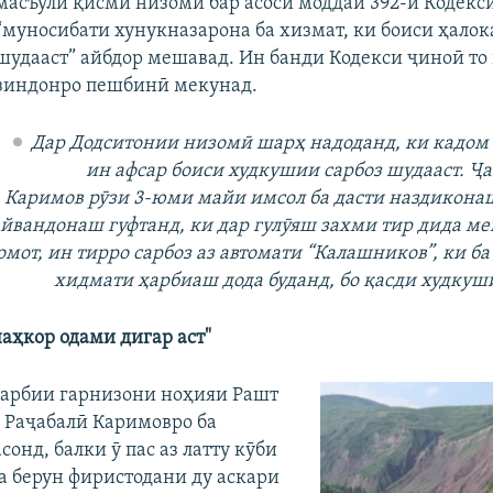
масъули қисми низомӣ бар асоси моддаи 392-и Кодекс
“муносибати хунукназарона ба хизмат, ки боиси ҳалок
шудааст” айбдор мешавад. Ин банди Кодекси ҷиноӣ то 
зиндонро пешбинӣ мекунад.
Дар Додситонии низомӣ шарҳ надоданд, ки кадом
ин афсар боиси худкушии сарбоз шудааст. Ҷ
Каримов рӯзи 3-юми майи имсол ба дасти наздиконаш
йвандонаш гуфтанд, ки дар гулӯяш захми тир дида ме
мот, ин тирро сарбоз аз автомати “Калашников”, ки ба
хидмати ҳарбиаш дода буданд, бо қасди худкуш
наҳкор одами дигар аст"
арбии гарнизони ноҳияи Рашт
е Раҷабалӣ Каримовро ба
онд, балки ӯ пас аз латту кӯби
ба берун фиристодани ду аскари