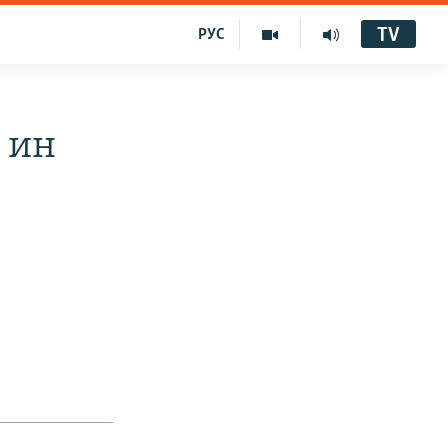
TV
РУС
 ин