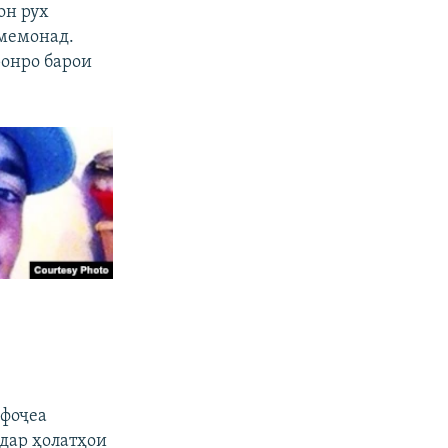
он рух
 мемонад.
ронро барои
 фоҷеа
 дар ҳолатҳои