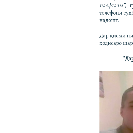
наёфтаам”
, -
телефонӣ сӯҳ
надошт.
Дар қисми ни
ҳодисаро шар
"Да