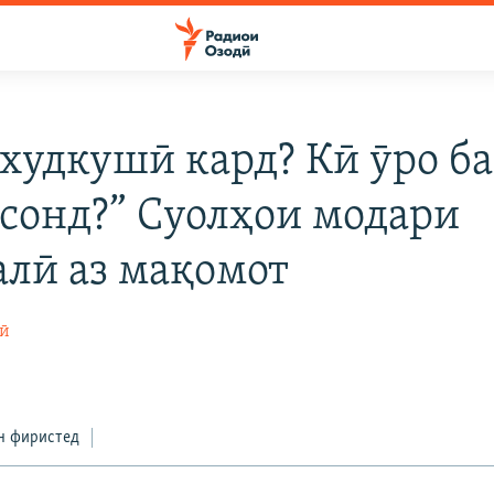
 худкушӣ кард? Кӣ ӯро ба
асонд?” Суолҳои модари
алӣ аз мақомот
ӣ
н фиристед