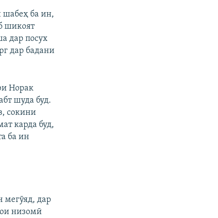
 шабеҳ ба ин,
б шикоят
а дар посух
рг дар бадани
ри Норак
абт шуда буд.
в, сокини
ат карда буд,
а ба ин
н мегӯяд, дар
ҳои низомӣ