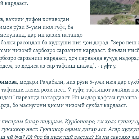
ӣ кардааст.
в
, вакили дифои хонаводаи
имов рӯзи 5-уми июл гуфт, ба
 мекунанд, дар ин қазия натанҳо
 балки расондан ба худкушӣ низ ҷой дорад. "Зеро пеш 
сми низомӣ сарбозро сарзаниш кардааст. Феълан нисб
рбозро сарзаниш кардааст, ҳеҷ парванда вуҷуд надорад
дем, то ҳодиса аз сар тафтиш шавад", - гуфт ӯ.
римова
, модари Раҷабалӣ, низ рӯзи 5-уми июл дар суҳ
з тафтиши қазия розӣ нест. Ӯ гуфт, тафтишот алайҳи ка
ндан” парванда накардааст. Ин модар ҳафтаи гузашта
арда, бо масъулони қисми низомӣ суҳбат кардааст.
 писарам бовар надорам. Қурбоновро, ки ҳоло гунаҳко
 гунаҳкор нест. Гунаҳкор одами дигар аст. Агар худку
ш чӣ буд? Кӣ ӯро ба худкушӣ расонд? Ба ин саволҳо ҷа