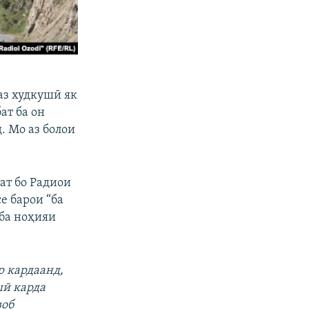
аз худкушӣ як
ат ба он
. Мо аз болои
бат бо Радиои
се барои “ба
 ба ноҳияи
р кардаанд,
шӣ карда
воб