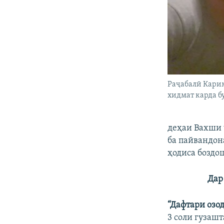
Раҷабалӣ Карим
хидмат карда б
деҳаи Вахши 
ба пайвандон
ҳодиса боздош
Дар
“Дафтари оз
3 соли гузаш