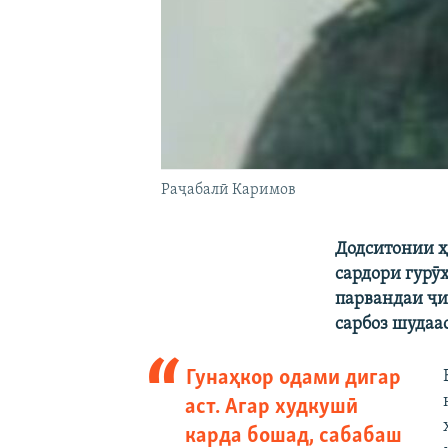
Раҷабалӣ Каримов
Додситонии ҳ
сардори гурӯ
парвандаи ҷин
сарбоз шудаас
Гунаҳкор одами дигар
аст. Агар худкушӣ
карда бошад, сабабаш