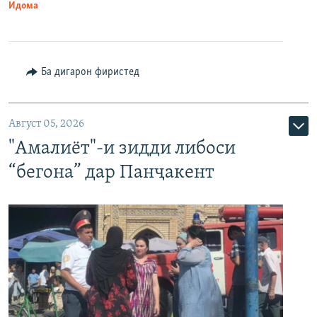
Идома
Ба дигарон фиристед
Август 05, 2026
"Амалиёт"-и зидди либоси
“бегона” дар Панҷакент