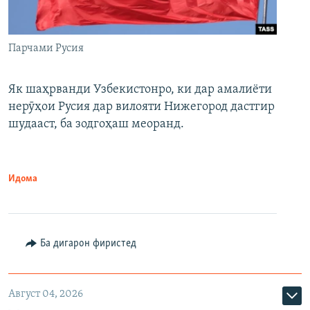
Парчами Русия
Як шаҳрванди Узбекистонро, ки дар амалиёти
нерӯҳои Русия дар вилояти Нижегород дастгир
шудааст, ба зодгоҳаш меоранд.
Идома
Ба дигарон фиристед
Август 04, 2026