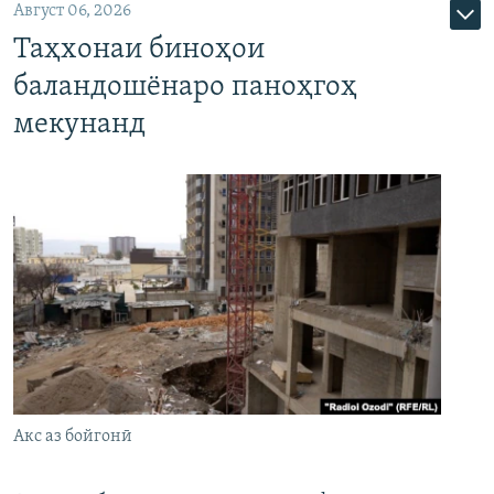
Август 06, 2026
Таҳхонаи биноҳои
баландошёнаро паноҳгоҳ
мекунанд
Акс аз бойгонӣ