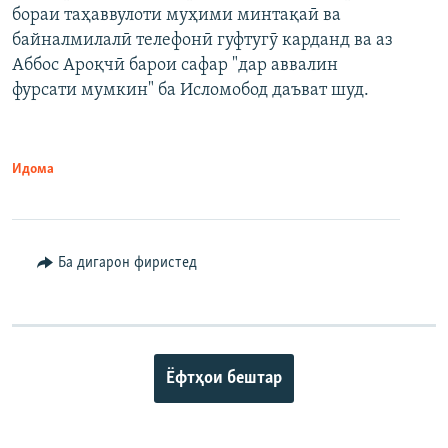
бораи таҳаввулоти муҳими минтақаӣ ва
байналмилалӣ телефонӣ гуфтугӯ карданд ва аз
Аббос Ароқчӣ барои сафар "дар аввалин
фурсати мумкин" ба Исломобод даъват шуд.
Идома
Ба дигарон фиристед
Ёфтҳои бештар