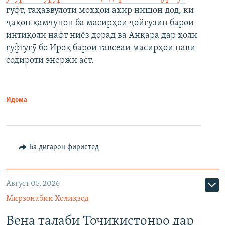
гуфт, таҳаввулоти моҳҳои ахир нишон дод, ки
ҷаҳон ҳамчунон ба масирҳои ҷойгузин барои
интиқоли нафт ниёз дорад ва Анқара дар ҳоли
гуфтугӯ бо Ироқ барои тавсеаи масирҳои нави
содироти энержӣ аст.
Идома
Ба дигарон фиристед
Август 05, 2026
Мирзонабии Холиқзод
Вена талаби Тоҷикистонро дар