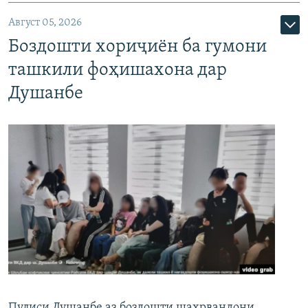
Август 05, 2026
Боздошти хориҷиён ба гумони
ташкили фоҳишахона дар
Душанбе
Пулиси Душанбе аз боздошти шаҳрвандони