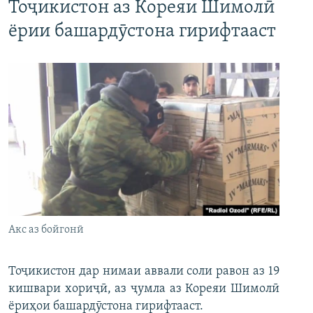
Тоҷикистон аз Кореяи Шимолӣ
ёрии башардӯстона гирифтааст
Акс аз бойгонӣ
Тоҷикистон дар нимаи аввали соли равон аз 19
кишвари хориҷӣ, аз ҷумла аз Кореяи Шимолӣ
ёриҳои башардӯстона гирифтааст.