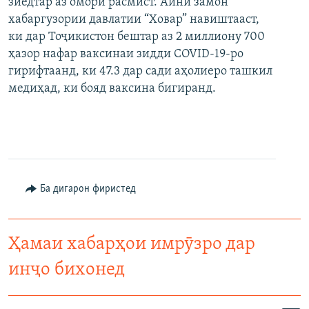
зиёдтар аз омори расмист. Айни замон
хабаргузории давлатии “Ховар” навиштааст,
ки дар Тоҷикистон бештар аз 2 миллиону 700
ҳазор нафар ваксинаи зидди COVID-19-ро
гирифтаанд, ки 47.3 дар сади аҳолиеро ташкил
медиҳад, ки бояд ваксина бигиранд.
Ба дигарон фиристед
Ҳамаи хабарҳои имрӯзро дар
инҷо бихонед