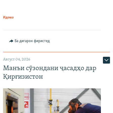
Идома
Ба дигарон фиристед
Август 04, 2026
Манъи сӯзондани ҷасадҳо дар
Қирғизистон