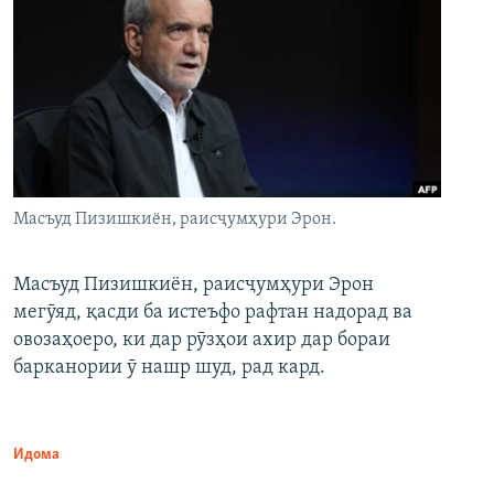
Масъуд Пизишкиён, раисҷумҳури Эрон.
Масъуд Пизишкиён, раисҷумҳури Эрон
мегӯяд, қасди ба истеъфо рафтан надорад ва
овозаҳоеро, ки дар рӯзҳои ахир дар бораи
барканории ӯ нашр шуд, рад кард.
Идома