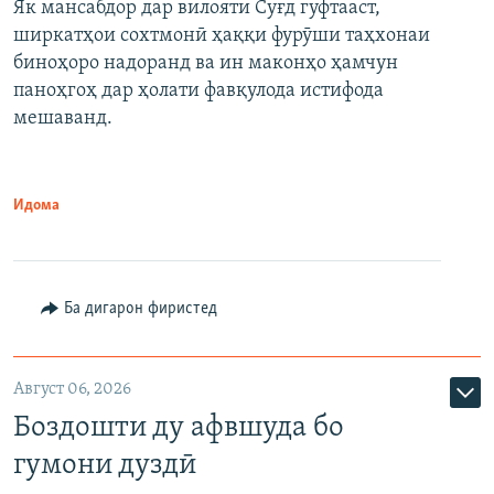
Як мансабдор дар вилояти Суғд гуфтааст,
ширкатҳои сохтмонӣ ҳаққи фурӯши таҳхонаи
биноҳоро надоранд ва ин маконҳо ҳамчун
паноҳгоҳ дар ҳолати фавқулода истифода
мешаванд.
Идома
Ба дигарон фиристед
Август 06, 2026
Боздошти ду афвшуда бо
гумони дуздӣ