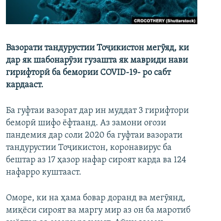
ГУЗОРИШҲОИ РАДИОӢ
Русский
ПАЙГИРӢ КУНЕД
Вазорати тандурустии Тоҷикистон мегӯяд, ки
дар як шабонарӯзи гузашта як мавриди нави
гирифторӣ ба бемории COVID-19- ро сабт
кардааст.
Ба гуфтаи вазорат дар ин муддат 3 гирифтори
Ҳамаи сомонаҳои RFE/RL
беморӣ шифо ёфтаанд. Аз замони оғози
пандемия дар соли 2020 ба гуфтаи вазорати
тандурустии Тоҷикистон, коронавирус ба
бештар аз 17 ҳазор нафар сироят карда ва 124
нафарро куштааст.
Оморе, ки на ҳама бовар доранд ва мегӯянд,
миқёси сироят ва маргу мир аз он ба маротиб