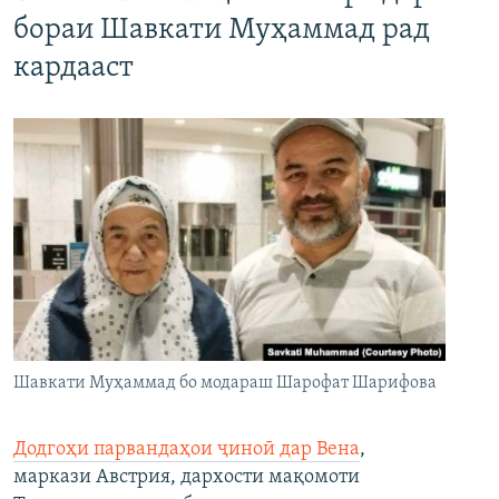
бораи Шавкати Муҳаммад рад
кардааст
Шавкати Муҳаммад бо модараш Шарофат Шарифова
Додгоҳи парвандаҳои ҷиноӣ дар Вена
,
маркази Австрия, дархости мақомоти