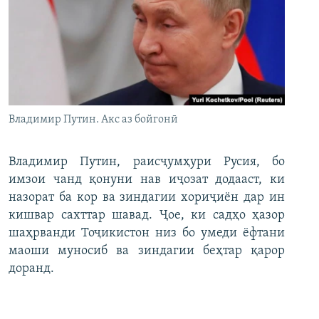
Владимир Путин. Акс аз бойгонӣ
Владимир Путин, раисҷумҳури Русия, бо
имзои чанд қонуни нав иҷозат додааст, ки
назорат ба кор ва зиндагии хориҷиён дар ин
кишвар сахттар шавад. Ҷое, ки садҳо ҳазор
шаҳрванди Тоҷикистон низ бо умеди ёфтани
маоши муносиб ва зиндагии беҳтар қарор
доранд.