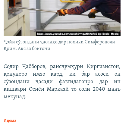
Ҷойи сӯзондани ҷасадҳо дар ноҳияи Симферополи
Қрим. Акс аз бойгонӣ
Содир Ҷабборов, раисҷумҳури Қирғизистон,
қонунеро имзо кард, ки бар асоси он
сӯзондани ҷасади фавтидагонро дар ин
кишвари Осиёи Марказӣ то соли 2040 манъ
мекунад.
Идома