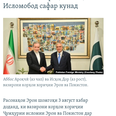
Исломобод сафар кунад
Аббос Ароқчӣ (аз чап) ва Исҳоқ Дор (аз рост),
вазирони корҳои хориҷии Эрон ва Покистон.
Расонаҳои Эрон шомгоҳи 3 август хабар
доданд, ки вазирони корҳои хориҷии
Ҷумҳурии исломии Эрон ва Покистон дар