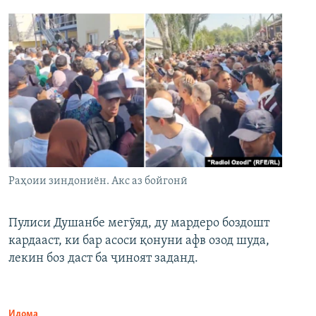
Раҳоии зиндониён. Акс аз бойгонӣ
Пулиси Душанбе мегӯяд, ду мардеро боздошт
кардааст, ки бар асоси қонуни афв озод шуда,
лекин боз даст ба ҷиноят заданд.
Идома