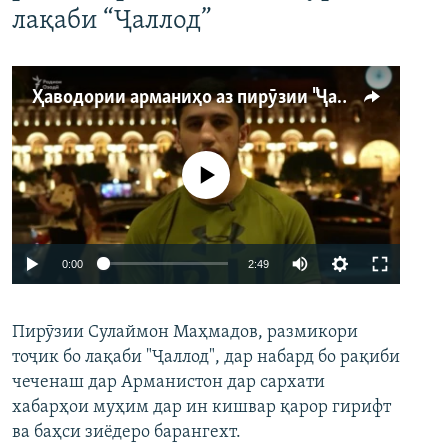
лақаби “Ҷаллод”
Ҳаводории арманиҳо аз пирӯзии "Ҷаллод"-и тоҷик
Феълан кор намекунад
Auto
0:00
2:49
240p
Пирӯзии Сулаймон Маҳмадов, размикори
360p
тоҷик бо лақаби "Ҷаллод", дар набард бо рақиби
480p
Auto
240p
360p
480p
чеченаш дар Арманистон дар сархати
720p
хабарҳои муҳим дар ин кишвар қарор гирифт
720p
1080p
ва баҳси зиёдеро барангехт.
1080p