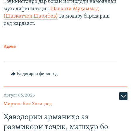
Тоҷикистонро дар бораи истирдоди намояндаи
мухолифини тоҷик
Шавкати Муҳаммад
(Шавкатҷон Шарифов)
ва модару бародараш
рад кардааст.
Идома
Ба дигарон фиристед
Август 05, 2026
Мирзонабии Холиқзод
Ҳаводории арманиҳо аз
размикори тоҷик, машҳур бо