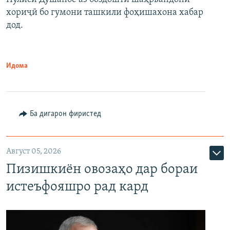
хориҷӣ бо гумони ташкили фоҳишахона хабар
дод.
Идома
Ба дигарон фиристед
Август 05, 2026
Пизишкиён овозаҳо дар бораи
истеъфояшро рад кард