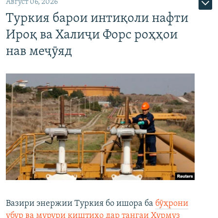
Август 06, 2026
Туркия барои интиқоли нафти
Ироқ ва Халиҷи Форс роҳҳои
нав меҷӯяд
Вазири энержии Туркия бо ишора ба
бӯҳрони
убур ва мурури киштиҳо дар тангаи Ҳурмуз