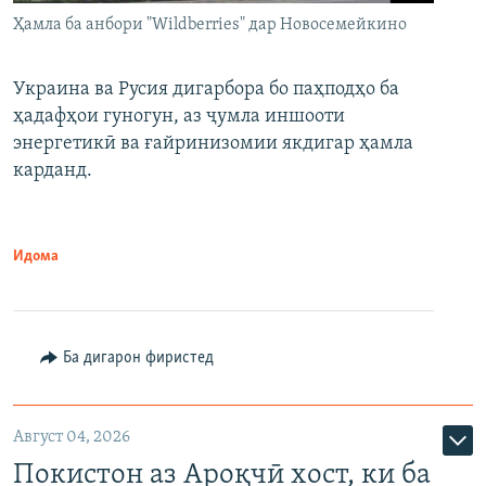
Ҳамла ба анбори "Wildberries" дар Новосемейкино
Украина ва Русия дигарбора бо паҳподҳо ба
ҳадафҳои гуногун, аз ҷумла иншооти
энергетикӣ ва ғайринизомии якдигар ҳамла
карданд.
Идома
Ба дигарон фиристед
Август 04, 2026
Покистон аз Ароқчӣ хост, ки ба