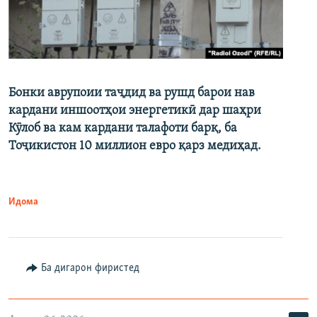
Бонки аврупоии таҷдид ва рушд барои нав
кардани иншоотҳои энергетикӣ дар шаҳри
Кӯлоб ва кам кардани талафоти барқ, ба
Тоҷикистон 10 миллион евро қарз медиҳад.
Идома
Ба дигарон фиристед