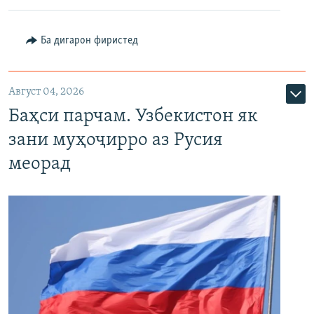
Ба дигарон фиристед
Август 04, 2026
Баҳси парчам. Узбекистон як
зани муҳоҷирро аз Русия
меорад