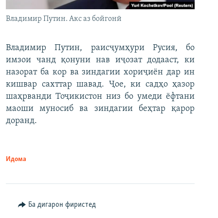
Владимир Путин. Акс аз бойгонӣ
Владимир Путин, раисҷумҳури Русия, бо
имзои чанд қонуни нав иҷозат додааст, ки
назорат ба кор ва зиндагии хориҷиён дар ин
кишвар сахттар шавад. Ҷое, ки садҳо ҳазор
шаҳрванди Тоҷикистон низ бо умеди ёфтани
маоши муносиб ва зиндагии беҳтар қарор
доранд.
Идома
Ба дигарон фиристед