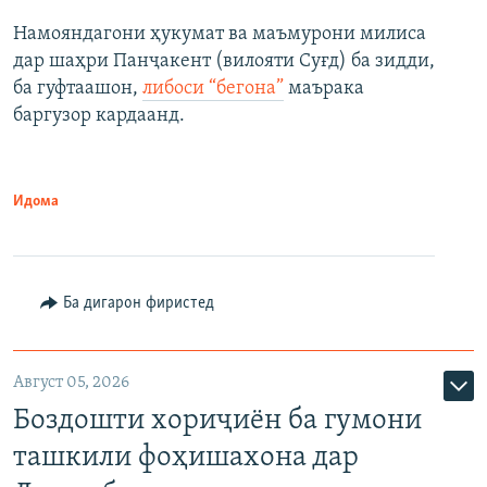
Намояндагони ҳукумат ва маъмурони милиса
дар шаҳри Панҷакент (вилояти Суғд) ба зидди,
ба гуфтаашон,
либоси “бегона”
маърака
баргузор кардаанд.
Идома
Ба дигарон фиристед
Август 05, 2026
Боздошти хориҷиён ба гумони
ташкили фоҳишахона дар