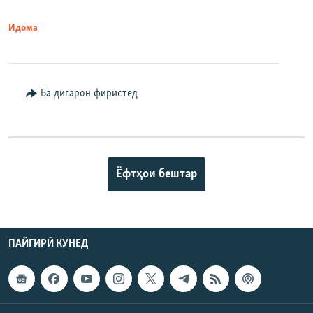
Идома
Ба дигарон фиристед
Ёфтҳои бештар
ПАЙГИРӢ КУНЕД