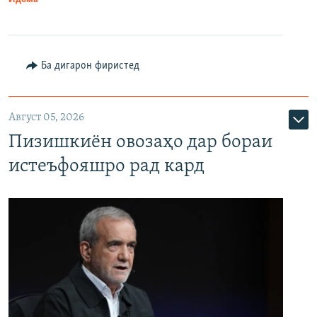
Ба дигарон фиристед
Август 05, 2026
Пизишкиён овозаҳо дар бораи
истеъфояшро рад кард