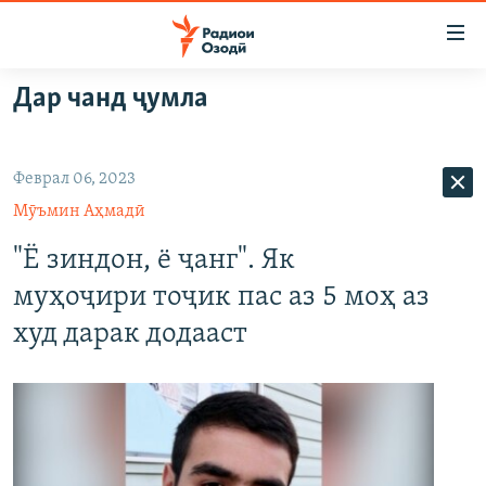
Пайвандҳои
дастрасӣ
Ҷаҳиш
Дар чанд ҷумла
ба
ГӮШАҲО
мояи
ГАПИ ОЗОД
СИЁСАТ
аслӣ
Феврал 06, 2023
РӮЗГОРИ МУҲОҶИР
Ҷаҳиш
ИҚТИСОД
Мӯъмин Аҳмадӣ
ба
САЛОМ, ХОҲАР
ҶОМЕА
феҳристи
"Ё зиндон, ё ҷанг". Як
ТАҲҚИҚОТ
ҚАЗИЯИ "КРОКУС"
аслӣ
муҳоҷири тоҷик пас аз 5 моҳ аз
Ҷаҳиш
ҶАНГ ДАР УКРАИНА
ОСИЁИ МАРКАЗӢ
худ дарак додааст
ба
НАЗАРИ МАРДУМ
ФАРҲАНГ
ҷустор
ЧАНДРАСОНАӢ
МЕҲМОНИ ОЗОДӢ
БЛОГИСТОН
РӮЙХАТҲО
ВАРЗИШ
ОЗОДӢ ОНЛАЙН
ВИДЕО
КИТОБҲОИ ОЗОДӢ
НИГОРИСТОН