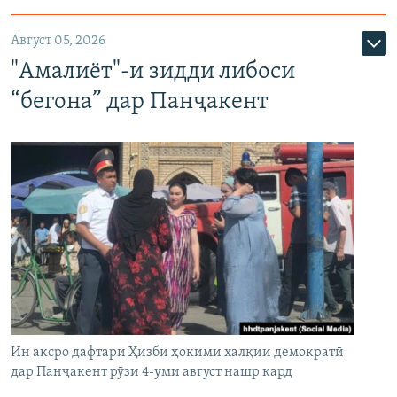
Август 05, 2026
"Амалиёт"-и зидди либоси
“бегона” дар Панҷакент
Ин аксро дафтари Ҳизби ҳокими халқии демократӣ
дар Панҷакент рӯзи 4-уми август нашр кард