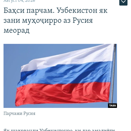
Август 04, 2026
Баҳси парчам. Узбекистон як
зани муҳоҷирро аз Русия
меорад
Парчами Русия