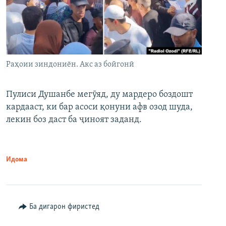
Раҳоии зиндониён. Акс аз бойгонӣ
Пулиси Душанбе мегӯяд, ду мардеро боздошт
кардааст, ки бар асоси қонуни афв озод шуда,
лекин боз даст ба ҷиноят заданд.
Идома
Ба дигарон фиристед