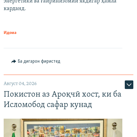
энергетикӣ ва ғайринизомии якдигар ҳамла
карданд.
Идома
Ба дигарон фиристед
Август 04, 2026
Покистон аз Ароқчӣ хост, ки ба
Исломобод сафар кунад