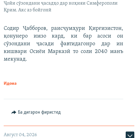
Ҷойи сӯзондани ҷасадҳо дар ноҳияи Симферополи
Қрим. Акс аз бойгонӣ
Содир Ҷабборов, раисҷумҳури Қирғизистон,
қонунеро имзо кард, ки бар асоси он
сӯзондани ҷасади фавтидагонро дар ин
кишвари Осиёи Марказӣ то соли 2040 манъ
мекунад.
Идома
Ба дигарон фиристед
Август 04, 2026