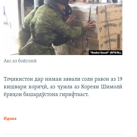
Акс аз бойгонӣ
Тоҷикистон дар нимаи аввали соли равон аз 19
кишвари хориҷӣ, аз ҷумла аз Кореяи Шимолӣ
ёриҳои башардӯстона гирифтааст.
Идома