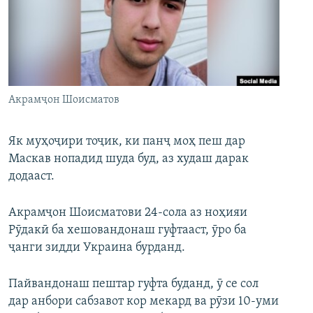
ГУЗОРИШҲОИ РАДИОӢ
Русский
ПАЙГИРӢ КУНЕД
Акрамҷон Шоисматов
Як муҳоҷири тоҷик, ки панҷ моҳ пеш дар
Ҳамаи сомонаҳои RFE/RL
Маскав нопадид шуда буд, аз худаш дарак
додааст.
Акрамҷон Шоисматови 24-сола аз ноҳияи
Рӯдакӣ ба хешовандонаш гуфтааст, ӯро ба
ҷанги зидди Украина бурданд.
Пайвандонаш пештар гуфта буданд, ӯ се сол
дар анбори сабзавот кор мекард ва рӯзи 10-уми