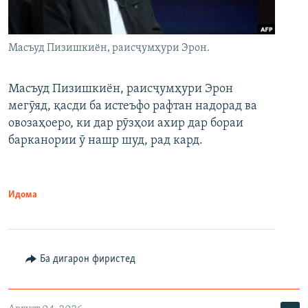
Масъуд Пизишкиён, раисҷумҳури Эрон.
Масъуд Пизишкиён, раисҷумҳури Эрон
мегӯяд, қасди ба истеъфо рафтан надорад ва
овозаҳоеро, ки дар рӯзҳои ахир дар бораи
барканории ӯ нашр шуд, рад кард.
Идома
Ба дигарон фиристед