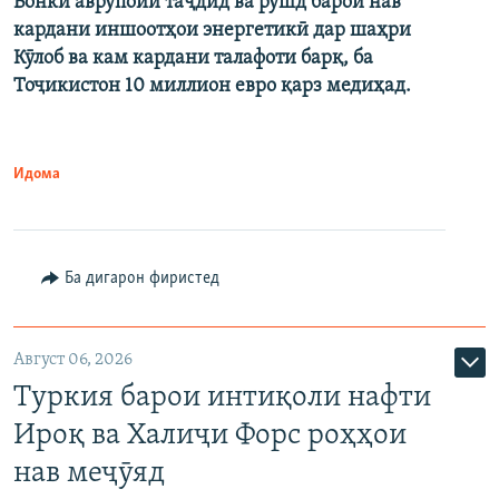
Бонки аврупоии таҷдид ва рушд барои нав
кардани иншоотҳои энергетикӣ дар шаҳри
Кӯлоб ва кам кардани талафоти барқ, ба
Тоҷикистон 10 миллион евро қарз медиҳад.
Идома
Ба дигарон фиристед
Август 06, 2026
Туркия барои интиқоли нафти
Ироқ ва Халиҷи Форс роҳҳои
нав меҷӯяд