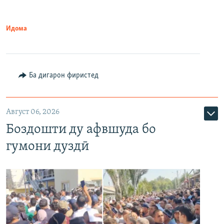
Идома
Ба дигарон фиристед
Август 06, 2026
Боздошти ду афвшуда бо
гумони дуздӣ