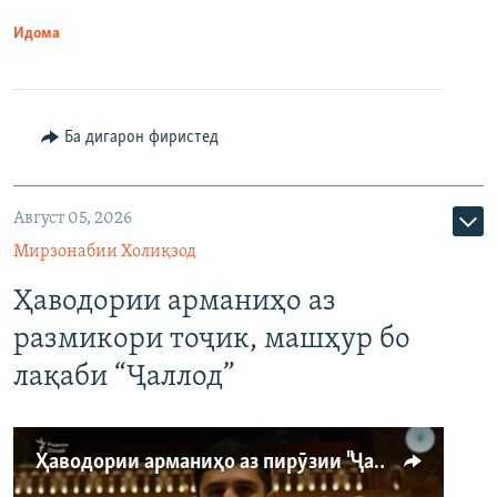
Идома
Ба дигарон фиристед
Август 05, 2026
Мирзонабии Холиқзод
Ҳаводории арманиҳо аз
размикори тоҷик, машҳур бо
лақаби “Ҷаллод”
Ҳаводории арманиҳо аз пирӯзии "Ҷаллод"-и тоҷик