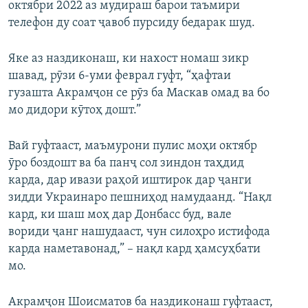
октябри 2022 аз мудираш барои таъмири
телефон ду соат ҷавоб пурсиду бедарак шуд.
Яке аз наздиконаш, ки нахост номаш зикр
шавад, рӯзи 6-уми феврал гуфт, “ҳафтаи
гузашта Акрамҷон се рӯз ба Маскав омад ва бо
мо дидори кӯтоҳ дошт.”
Вай гуфтааст, маъмурони пулис моҳи октябр
ӯро боздошт ва ба панҷ сол зиндон таҳдид
карда, дар ивази раҳоӣ иштирок дар ҷанги
зидди Украинаро пешниҳод намудаанд. “Нақл
кард, ки шаш моҳ дар Донбасс буд, вале
вориди ҷанг нашудааст, чун силоҳро истифода
карда наметавонад,” – нақл кард ҳамсуҳбати
мо.
Акрамҷон Шоисматов ба наздиконаш гуфтааст,