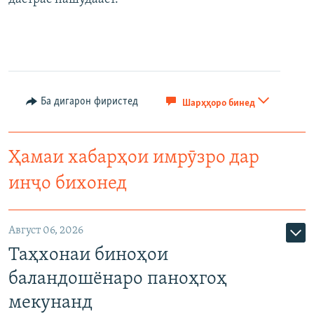
Ба дигарон фиристед
Шарҳҳоро бинед
Ҳамаи хабарҳои имрӯзро дар
инҷо бихонед
Август 06, 2026
Таҳхонаи биноҳои
баландошёнаро паноҳгоҳ
мекунанд