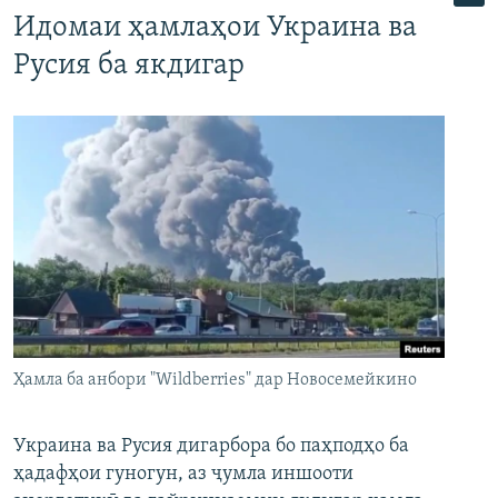
Идомаи ҳамлаҳои Украина ва
Русия ба якдигар
Ҳамла ба анбори "Wildberries" дар Новосемейкино
Украина ва Русия дигарбора бо паҳподҳо ба
ҳадафҳои гуногун, аз ҷумла иншооти