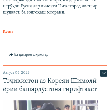
Як шаҳрванди Узбекистонро, ки дар амалиёти
нерӯҳои Русия дар вилояти Нижегород дастгир
шудааст, ба зодгоҳаш меоранд.
Идома
Ба дигарон фиристед
Август 04, 2026
Тоҷикистон аз Кореяи Шимолӣ
ёрии башардӯстона гирифтааст