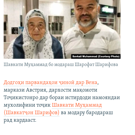
Шавкати Муҳаммад бо модараш Шарофат Шарифова
Додгоҳи парвандаҳои ҷиноӣ дар Вена
,
маркази Австрия, дархости мақомоти
Тоҷикистонро дар бораи истирдоди намояндаи
мухолифини тоҷик
Шавкати Муҳаммад
(Шавкатҷон Шарифов)
ва модару бародараш
рад кардааст.