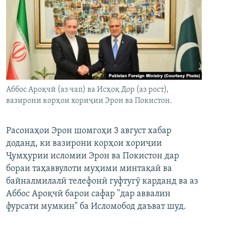
Аббос Ароқчӣ (аз чап) ва Исҳоқ Дор (аз рост),
вазирони корҳои хориҷии Эрон ва Покистон.
Расонаҳои Эрон шомгоҳи 3 август хабар
доданд, ки вазирони корҳои хориҷии
Ҷумҳурии исломии Эрон ва Покистон дар
бораи таҳаввулоти муҳими минтақаӣ ва
байналмилалӣ телефонӣ гуфтугӯ карданд ва аз
Аббос Ароқчӣ барои сафар "дар аввалин
фурсати мумкин" ба Исломобод даъват шуд.