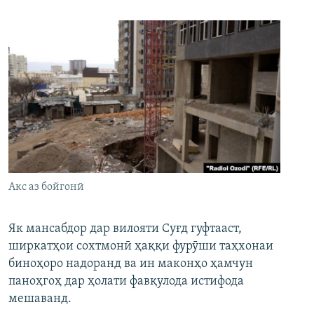
Акс аз бойгонӣ
Як мансабдор дар вилояти Суғд гуфтааст,
ширкатҳои сохтмонӣ ҳаққи фурӯши таҳхонаи
биноҳоро надоранд ва ин маконҳо ҳамчун
паноҳгоҳ дар ҳолати фавқулода истифода
мешаванд.