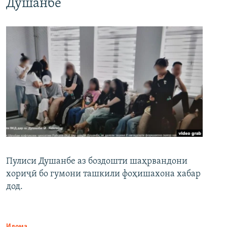
Душанбе
Пулиси Душанбе аз боздошти шаҳрвандони
хориҷӣ бо гумони ташкили фоҳишахона хабар
дод.
Идома