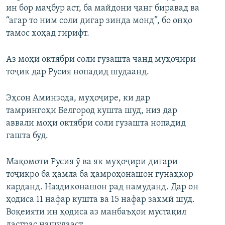
ин бор маҷбур аст, ба майдони ҷанг биравад ва
“агар то ним соли дигар зинда монд”, бо онҳо
тамос хоҳад гирифт.
Аз моҳи октябри соли гузашта чанд муҳоҷири
тоҷик дар Русия нопадид шудаанд.
Эҳсон Аминзода, муҳоҷире, ки дар
тамрингоҳи Белгород кушта шуд, низ дар
аввали моҳи октябри соли гузашта нопадид
гашта буд.
Мақомоти Русия ӯ ва як муҳоҷири дигари
тоҷикро ба ҳамла ба ҳамроҳонашон гунаҳкор
карданд. Наздиконашон рад намуданд. Дар он
ҳодиса 11 нафар кушта ва 15 нафар захмӣ шуд.
Воқеияти ин ҳодиса аз манбаъҳои мустақил
дастрас нашудааст.