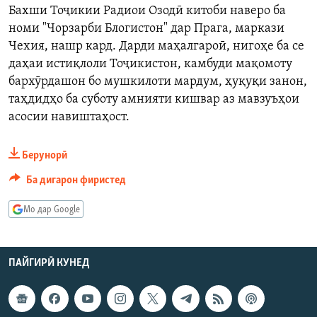
Бахши Тоҷикии Радиои Озодӣ китоби наверо ба
ГУЗОРИШҲОИ РАДИОӢ
Русский
номи "Чорзарби Блогистон" дар Прага, маркази
Чехия, нашр кард. Дарди маҳалгароӣ, нигоҳе ба се
ПАЙГИРӢ КУНЕД
даҳаи истиқлоли Тоҷикистон, камбуди мақомоту
бархӯрдашон бо мушкилоти мардум, ҳуқуқи занон,
таҳдидҳо ба суботу амнияти кишвар аз мавзуъҳои
асосии навиштаҳост.
Берунорӣ
Ҳамаи сомонаҳои RFE/RL
Ба дигарон фиристед
Мо дар Google
ПАЙГИРӢ КУНЕД