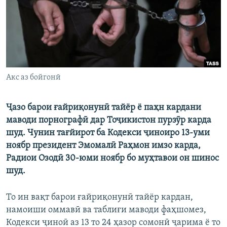
ГУЗОРИШҲОИ РАДИОӢ
Русский
ПАЙГИРӢ КУНЕД
Акс аз бойгонӣ
Ҷазо барои ғайриқонунӣ тайёр ё паҳн кардани
Ҳамаи сомонаҳои RFE/RL
маводи порнографӣ дар Тоҷикистон пурзӯр карда
шуд. Чунин тағйирот ба Кодекси ҷиноиро 13-уми
ноябр президент Эмомалӣ Раҳмон имзо карда,
Радиои Озодӣ 30-юми ноябр бо муҳтавои он шинос
шуд.
То ин вақт барои ғайриқонунӣ тайёр кардан,
намоиши оммавӣ ва таблиғи маводи фаҳшомез,
Кодекси ҷиноӣ аз 13 то 24 ҳазор сомонӣ ҷарима ё то