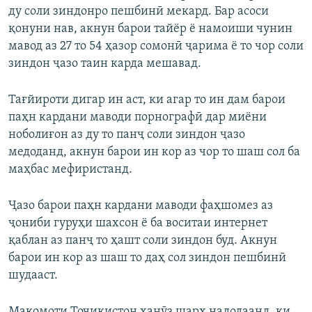
ду соли зиндонро пешбинӣ мекард. Бар асоси
қонуни нав, акнун барои тайёр ё намоиши чунин
мавод аз 27 то 54 ҳазор сомонӣ ҷарима ё то чор соли
зиндон ҷазо таин карда мешавад.
Тағйироти дигар ин аст, ки агар то ин дам барои
паҳн кардани маводи порнографӣ дар миёни
ноболиғон аз ду то панҷ соли зиндон ҷазо
медоданд, акнун барои ин кор аз чор то шаш сол ба
маҳбас мефиристанд.
Ҷазо барои паҳн кардани маводи фаҳшомез аз
ҷониби гуруҳи шахсон ё ба воситаи интернет
қаблан аз панҷ то ҳашт соли зиндон буд. Акнун
барои ин кор аз шаш то даҳ сол зиндон пешбинӣ
шудааст.
Мақомоти Тоҷикистон ҳанӯз шарҳ надодаанд, ки