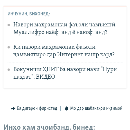
ИНЧУНИН, БИХОНЕД:
Навори маҳрамонаи фаъоли ҷамъиятӣ.
Муаллифро наёфтанд ё накофтанд?
Кӣ навори маҳрамонаи фаъоли
ҷамъиятиро дар Интернет нашр кард?
Вокуниши ҲНИТ ба навори нави "Нури
наҳзат". ВИДЕО
Ба дигарон фиристед
Мо дар шабакаҳои иҷтимоӣ
Инҳо ҳам аҷоибанд, бинед: