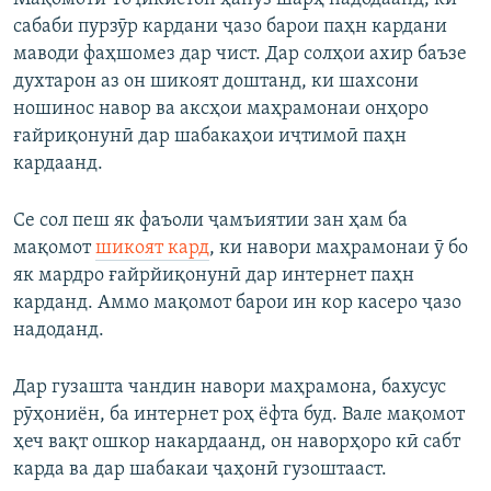
сабаби пурзӯр кардани ҷазо барои паҳн кардани
маводи фаҳшомез дар чист. Дар солҳои ахир баъзе
духтарон аз он шикоят доштанд, ки шахсони
ношинос навор ва аксҳои маҳрамонаи онҳоро
ғайриқонунӣ дар шабакаҳои иҷтимоӣ паҳн
кардаанд.
Се сол пеш як фаъоли ҷамъиятии зан ҳам ба
мақомот
шикоят кард
, ки навори маҳрамонаи ӯ бо
як мардро ғайрйиқонунӣ дар интернет паҳн
карданд. Аммо мақомот барои ин кор касеро ҷазо
надоданд.
Дар гузашта чандин навори маҳрамона, бахусус
рӯҳониён, ба интернет роҳ ёфта буд. Вале мақомот
ҳеч вақт ошкор накардаанд, он наворҳоро кӣ сабт
карда ва дар шабакаи ҷаҳонӣ гузоштааст.