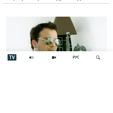
TV
РУС
Аз марги овозхон Баҳром Ғафурӣ шаш
Ҷустуҷӯ
сол гузашт. Вай имсол 50-сола мешуд