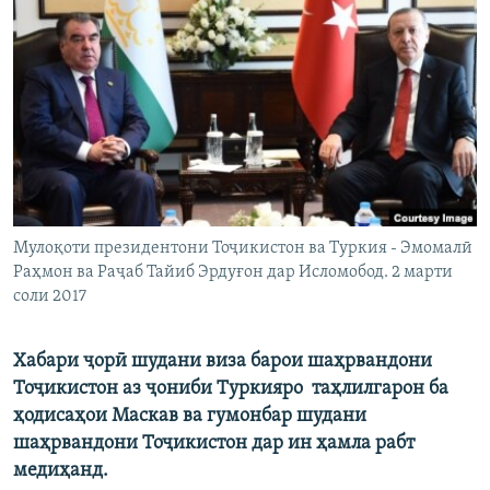
ГУЗОРИШҲОИ РАДИОӢ
Русский
ПАЙГИРӢ КУНЕД
Ҳамаи сомонаҳои RFE/RL
Мулоқоти президентони Тоҷикистон ва Туркия - Эмомалӣ
Раҳмон ва Раҷаб Тайиб Эрдуғон дар Исломобод. 2 марти
соли 2017
Хабари ҷорӣ шудани виза барои шаҳрвандони
Тоҷикистон аз ҷониби Туркияро таҳлилгарон ба
ҳодисаҳои Маскав ва гумонбар шудани
шаҳрвандони Тоҷикистон дар ин ҳамла рабт
медиҳанд.