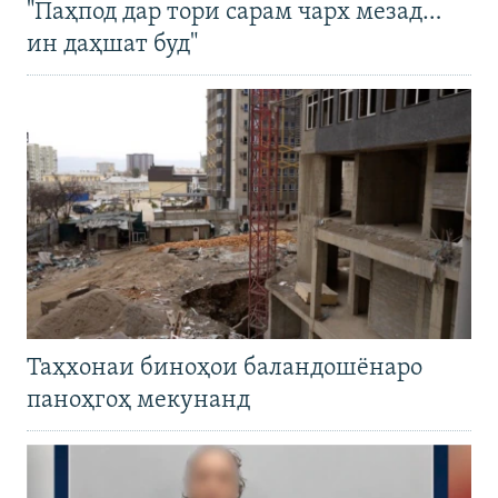
"Паҳпод дар тори сарам чарх мезад…
ин даҳшат буд"
Таҳхонаи биноҳои баландошёнаро
паноҳгоҳ мекунанд