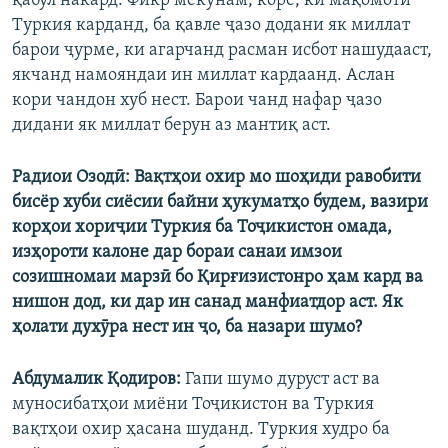
қабул накард. Фикр мекунам, коре, ки мақомоти
Туркия карданд, ба қавле ҷазо додани як миллат
барои ҷурме, ки агарчанд расман исбот нашудааст,
якчанд намояндаи ин миллат кардаанд. Аслан
кори чандон хуб нест. Барои чанд нафар ҷазо
дидани як миллат берун аз мантиқ аст.
Радиои Озодӣ: Вақтҳои охир мо шоҳиди равобити
бисёр хуби сиёсии байни ҳукуматҳо будем, вазири
корҳои хориҷии Туркия ба Тоҷикистон омада,
изҳороти калоне дар бораи санаи имзои
созишномаи марзӣ бо Қирғизистонро ҳам кард ва
нишон дод, ки дар ин санад манфиатдор аст. Як
ҳолати духӯра нест ин ҷо, ба назари шумо?
Абдумалик Қодиров:
Гапи шумо дуруст аст ва
муносибатҳои миёни Тоҷикистон ва Туркия
вақтҳои охир ҳасана шуданд. Туркия худро ба