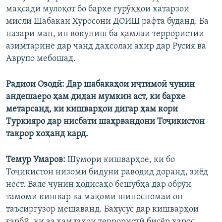
мақсади мулоқот бо бархе гурӯҳҳои хатарзои
мисли Шабакаи Хуросони ДОИШ рафта буданд. Ба
назари ман, ин вокуниш ба ҳамлаи террористии
азимтарине дар чанд даҳсолаи ахир дар Русия ва
Аврупо мебошад.
Радиои Озодӣ: Дар шабакаҳои иҷтимоӣ чунин
андешаеро ҳам дидан мумкин аст, ки бархе
метарсанд, ки кишварҳои дигар ҳам кори
Туркияро дар нисбати шаҳрвандони Тоҷикистон
такрор хоҳанд кард.
Темур Умаров:
Шумори кишварҳое, ки бо
Тоҷикистон низоми бидуни раводид доранд, зиёд
нест. Вале чунин ҳодисаҳо бешубҳа дар обрӯи
тамоми кишвар ва мақоми шиносномаи он
таъсиргузор мешаванд. Бахусус дар кишварҳои
ғарбӣ, ки аз ҳамлаҳои террористӣ бисёр ҳарос