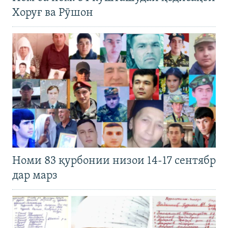
Хоруғ ва Рӯшон
Номи 83 қурбонии низои 14-17 сентябр
дар марз