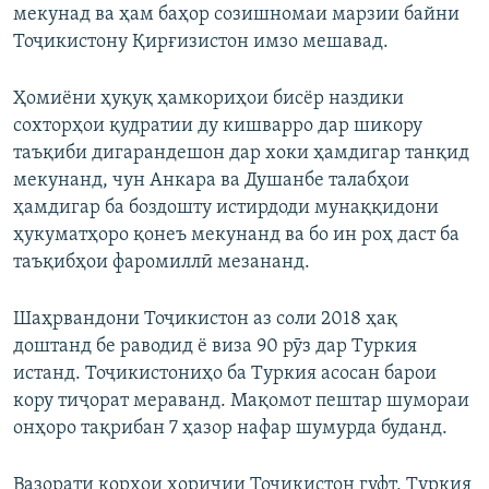
мекунад ва ҳам баҳор созишномаи марзии байни
Тоҷикистону Қирғизистон имзо мешавад.
Ҳомиёни ҳуқуқ ҳамкориҳои бисёр наздики
сохторҳои қудратии ду кишварро дар шикору
таъқиби дигарандешон дар хоки ҳамдигар танқид
мекунанд, чун Анкара ва Душанбе талабҳои
ҳамдигар ба боздошту истирдоди мунаққидони
ҳукуматҳоро қонеъ мекунанд ва бо ин роҳ даст ба
таъқибҳои фаромиллӣ мезананд.
Шаҳрвандони Тоҷикистон аз соли 2018 ҳақ
доштанд бе раводид ё виза 90 рӯз дар Туркия
истанд. Тоҷикистониҳо ба Туркия асосан барои
кору тиҷорат мераванд. Мақомот пештар шумораи
онҳоро тақрибан 7 ҳазор нафар шумурда буданд.
Вазорати корҳои хориҷии Тоҷикистон гуфт, Туркия