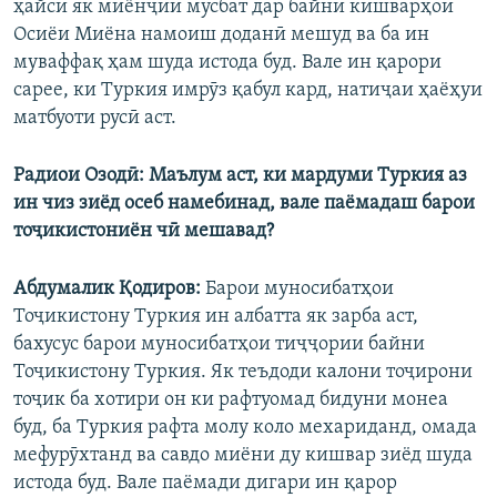
ҳайси як миёнҷии мусбат дар байни кишварҳои
Осиёи Миёна намоиш доданӣ мешуд ва ба ин
муваффақ ҳам шуда истода буд. Вале ин қарори
сарее, ки Туркия имрӯз қабул кард, натиҷаи ҳаёҳуи
матбуоти русӣ аст.
Радиои Озодӣ: Маълум аст, ки мардуми Туркия аз
ин чиз зиёд осеб намебинад, вале паёмадаш барои
тоҷикистониён чӣ мешавад?
Абдумалик Қодиров:
Барои муносибатҳои
Тоҷикистону Туркия ин албатта як зарба аст,
бахусус барои муносибатҳои тиҷҷории байни
Тоҷикистону Туркия. Як теъдоди калони тоҷирони
тоҷик ба хотири он ки рафтуомад бидуни монеа
буд, ба Туркия рафта молу коло мехариданд, омада
мефурӯхтанд ва савдо миёни ду кишвар зиёд шуда
истода буд. Вале паёмади дигари ин қарор