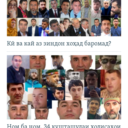
Кӣ ва кай аз зиндон хоҳад баромад?
Ном ба ном. 34 кушташудаи ҳодисаҳои