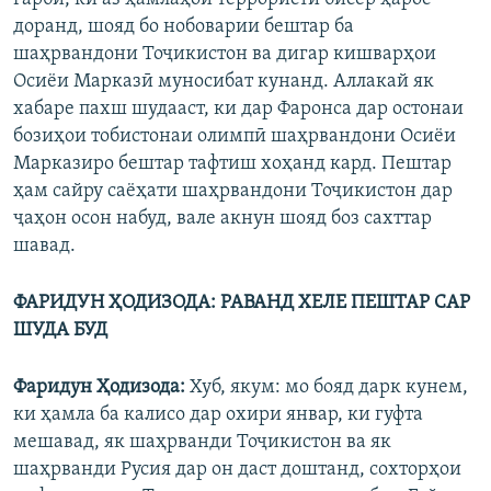
доранд, шояд бо нобоварии бештар ба
шаҳрвандони Тоҷикистон ва дигар кишварҳои
Осиёи Марказӣ муносибат кунанд. Аллакай як
хабаре пахш шудааст, ки дар Фаронса дар остонаи
бозиҳои тобистонаи олимпӣ шаҳрвандони Осиёи
Марказиро бештар тафтиш хоҳанд кард. Пештар
ҳам сайру саёҳати шаҳрвандони Тоҷикистон дар
ҷаҳон осон набуд, вале акнун шояд боз сахттар
шавад.
ФАРИДУН ҲОДИЗОДА: РАВАНД ХЕЛЕ ПЕШТАР САР
ШУДА БУД
Фаридун Ҳодизода:
Хуб, якум: мо бояд дарк кунем,
ки ҳамла ба калисо дар охири январ, ки гуфта
мешавад, як шаҳрванди Тоҷикистон ва як
шаҳрванди Русия дар он даст доштанд, сохторҳои