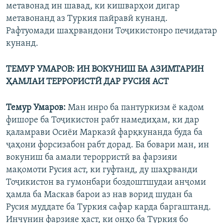
метавонад ин шавад, ки кишварҳои дигар
метавонанд аз Туркия пайравӣ кунанд.
Рафтуомади шаҳрвандони Тоҷикистонро печидатар
кунанд.
ТЕМУР УМАРОВ: ИН ВОКУНИШ БА АЗИМТАРИН
ҲАМЛАИ ТЕРРОРИСТӢ ДАР РУСИЯ АСТ
Темур Умаров:
Ман инро ба пантуркизм ё кадом
фишоре ба Тоҷикистон рабт намедиҳам, ки дар
қаламрави Осиёи Марказӣ фарқкунанда буда ба
ҷаҳони форсизабон рабт дорад. Ба бовари ман, ин
вокуниш ба амали терорристӣ ва фарзияи
мақомоти Русия аст, ки гуфтанд, ду шаҳрванди
Тоҷикистон ва гумонбари боздоштшудаи анҷоми
ҳамла ба Маскав барои аз нав ворид шудан ба
Русия муддате ба Туркия сафар карда баргаштанд.
Инчунин фарзияе ҳаст, ки онҳо ба Туркия бо