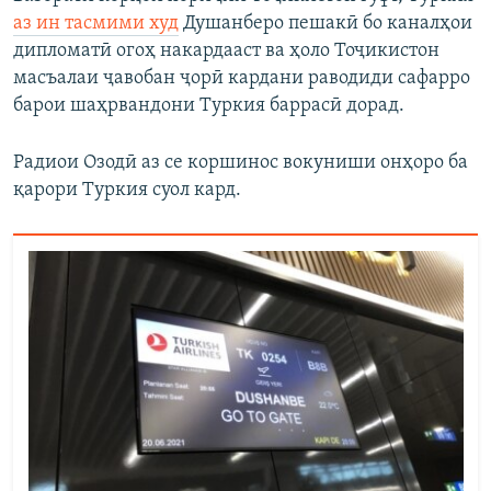
аз ин тасмими худ
Душанберо пешакӣ бо каналҳои
дипломатӣ огоҳ накардааст ва ҳоло Тоҷикистон
масъалаи ҷавобан ҷорӣ кардани раводиди сафарро
барои шаҳрвандони Туркия баррасӣ дорад.
Радиои Озодӣ аз се коршинос вокуниши онҳоро ба
қарори Туркия суол кард.