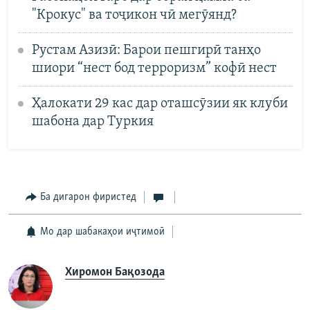
"Крокус" ва тоҷикон чӣ мегӯянд?
Рустам Азизӣ: Барои пешгирӣ танҳо
шиори “нест бод терроризм” кофӣ нест
Ҳалокати 29 кас дар оташсӯзии як клуби
шабона дар Туркия
Ба дигарон фиристед
Мо дар шабакаҳои иҷтимоӣ
Хиромон Бақозода