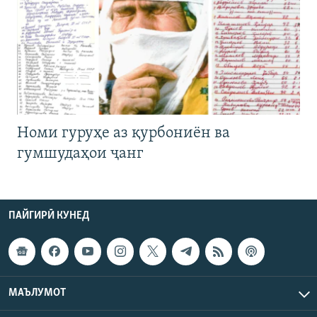
Номи гуруҳе аз қурбониён ва
гумшудаҳои ҷанг
ПАЙГИРӢ КУНЕД
МАЪЛУМОТ