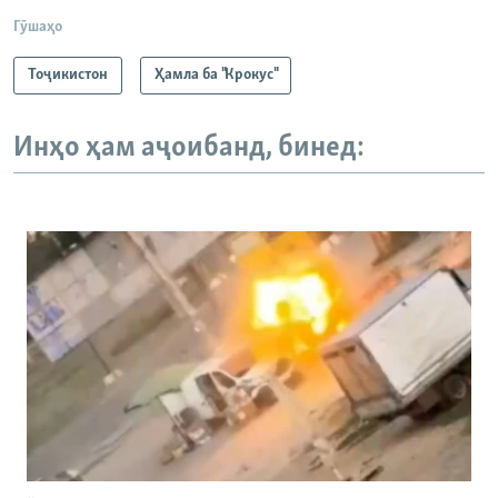
Гӯшаҳо
Тоҷикистон
Ҳамла ба "Крокус"
Инҳо ҳам аҷоибанд, бинед: