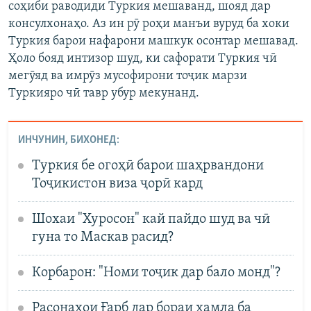
соҳиби раводиди Туркия мешаванд, шояд дар
консулхонаҳо. Аз ин рӯ роҳи манъи вуруд ба хоки
Туркия барои нафарони машкук осонтар мешавад.
Ҳоло бояд интизор шуд, ки сафорати Туркия чӣ
мегӯяд ва имрӯз мусофирони тоҷик марзи
Туркияро чӣ тавр убур мекунанд.
ИНЧУНИН, БИХОНЕД:
Туркия бе огоҳӣ барои шаҳрвандони
Тоҷикистон виза ҷорӣ кард
Шохаи "Хуросон" кай пайдо шуд ва чӣ
гуна то Маскав расид?
Корбарон: "Номи тоҷик дар бало монд"?
Расонаҳои Ғарб дар бораи ҳамла ба