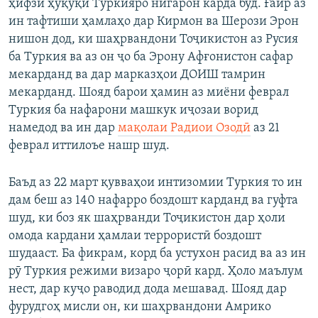
ҳифзи ҳуқуқи Туркияро нигарон карда буд. Ғайр аз
ин тафтиши ҳамлаҳо дар Кирмон ва Шерози Эрон
нишон дод, ки шаҳрвандони Тоҷикистон аз Русия
ба Туркия ва аз он ҷо ба Эрону Афғонистон сафар
мекарданд ва дар марказҳои ДОИШ тамрин
мекарданд. Шояд барои ҳамин аз миёни феврал
Туркия ба нафарони машкук иҷозаи ворид
намедод ва ин дар
мақолаи Радиои Озодӣ
аз 21
феврал иттилоъе нашр шуд.
Баъд аз 22 март қувваҳои интизомии Туркия то ин
дам беш аз 140 нафарро боздошт карданд ва гуфта
шуд, ки боз як шаҳрванди Тоҷикистон дар ҳоли
омода кардани ҳамлаи террористӣ боздошт
шудааст. Ба фикрам, корд ба устухон расид ва аз ин
рӯ Туркия режими визаро ҷорӣ кард. Ҳоло маълум
нест, дар куҷо раводид дода мешавад. Шояд дар
фурудгоҳ мисли он, ки шаҳрвандони Амрико