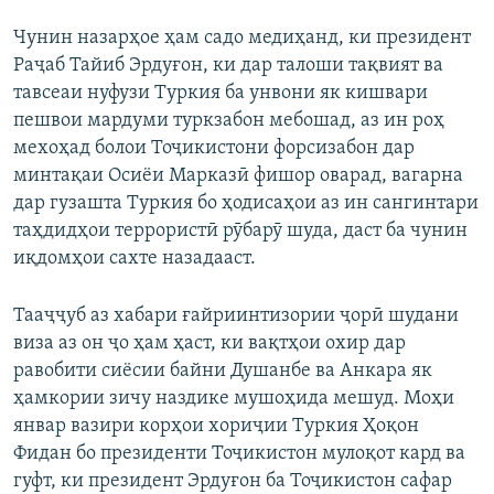
Чунин назарҳое ҳам садо медиҳанд, ки президент
Раҷаб Тайиб Эрдуғон, ки дар талоши тақвият ва
тавсеаи нуфузи Туркия ба унвони як кишвари
пешвои мардуми туркзабон мебошад, аз ин роҳ
мехоҳад болои Тоҷикистони форсизабон дар
минтақаи Осиёи Марказӣ фишор оварад, вагарна
дар гузашта Туркия бо ҳодисаҳои аз ин сангинтари
таҳдидҳои террористӣ рӯбарӯ шуда, даст ба чунин
иқдомҳои сахте назадааст.
Тааҷҷуб аз хабари ғайриинтизории ҷорӣ шудани
виза аз он ҷо ҳам ҳаст, ки вақтҳои охир дар
равобити сиёсии байни Душанбе ва Анкара як
ҳамкории зичу наздике мушоҳида мешуд. Моҳи
январ вазири корҳои хориҷии Туркия Ҳоқон
Фидан бо президенти Тоҷикистон мулоқот кард ва
гуфт, ки президент Эрдуғон ба Тоҷикистон сафар