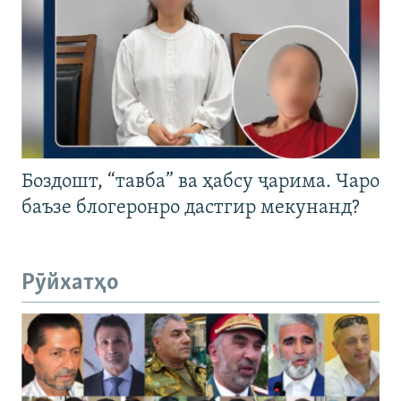
Боздошт, “тавба” ва ҳабсу ҷарима. Чаро
баъзе блогеронро дастгир мекунанд?
Рӯйхатҳо