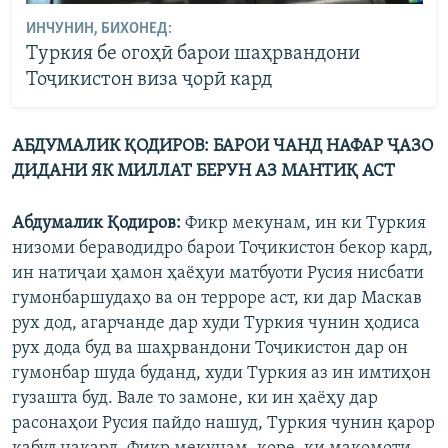
ИНЧУНИН, БИХОНЕД:
Туркия бе огоҳӣ барои шаҳрвандони
Тоҷикистон виза ҷорӣ кард
АБДУМАЛИК ҚОДИРОВ: БАРОИ ЧАНД НАФАР ҶАЗО
ДИДАНИ ЯК МИЛЛАТ БЕРУН АЗ МАНТИҚ АСТ
Абдумалик Қодиров:
Фикр мекунам, ин ки Туркия
низоми бераводидро барои Тоҷикистон бекор кард,
ин натиҷаи ҳамон ҳаёҳуи матбуоти Русия нисбати
гумонбаршудаҳо ва он терроре аст, ки дар Маскав
рух дод, агарчанде дар худи Туркия чунин ҳодиса
рух дода буд ва шаҳрвандони Тоҷикистон дар он
гумонбар шуда буданд, худи Туркия аз ин имтиҳон
гузашта буд. Вале то замоне, ки ин ҳаёҳу дар
расонаҳои Русия пайдо нашуд, Туркия чунин қарор