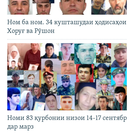
Ном ба ном. 34 кушташудаи ҳодисаҳои
Хоруғ ва Рӯшон
Номи 83 қурбонии низои 14-17 сентябр
дар марз