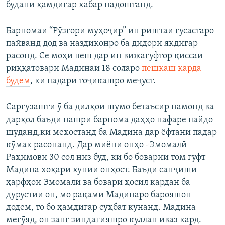
будани ҳамдигар хабар надоштанд.
Барномаи “Рӯзгори муҳоҷир” ин риштаи гусастаро
пайванд дод ва наздиконро ба дидори якдигар
расонд. Се моҳи пеш дар ин вижагуфтор қиссаи
риққатовари Мадинаи 18 соларо
пешкаш карда
будем
, ки падари тоҷикашро меҷуст.
Саргузашти ӯ ба дилҳои шумо бетаъсир намонд ва
дарҳол баъди нашри барнома даҳҳо нафаре пайдо
шуданд,ки мехостанд ба Мадина дар ёфтани падар
кӯмак расонанд. Дар миёни онҳо -Эмомалӣ
Раҳимови 30 сол низ буд, ки бо боварии том гуфт
Мадина хоҳари хунии онҳост. Баъди санҷиши
ҳарфҳои Эмомалӣ ва бовари ҳосил кардан ба
дурустии он, мо рақами Мадинаро барояшон
додем, то бо ҳамдигар сӯҳбат кунанд. Мадина
мегӯяд, он занг зиндагияшро куллан иваз кард.