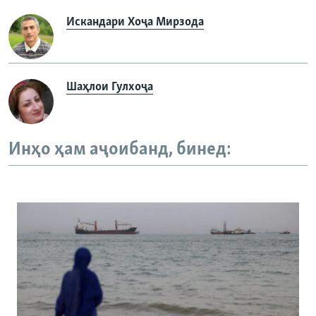
Искандари Хоҷа Мирзода
Шаҳлои Гулхоҷа
Инҳо ҳам аҷоибанд, бинед: