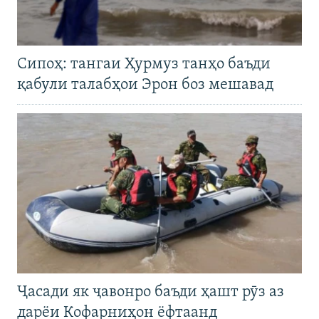
Сипоҳ: тангаи Ҳурмуз танҳо баъди
қабули талабҳои Эрон боз мешавад
Ҷасади як ҷавонро баъди ҳашт рӯз аз
дарёи Кофарниҳон ёфтаанд