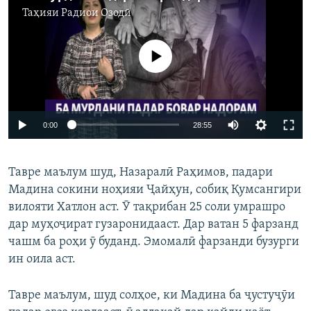
Таҳияи
Радиои Озодӣ
Феълан кор намекунад
Auto
0:00
28:55
240p
Тавре маълум шуд, Назаралӣ Раҳимов, падари
360p
Мадина сокини ноҳияи Ҷайҳун, собиқ Қумсангири
Auto
240p
360p
480p
480p
вилояти Хатлон аст. Ӯ тақрибан 25 соли умрашро
720p
дар муҳоҷират гузаронидааст. Дар ватан 5 фарзанд
720p
810p
чашм ба роҳи ӯ буданд. Эмомалӣ фарзанди бузурги
810p
ин оила аст.
Тавре маълум, шуд солҳое, ки Мадина ба ҷустуҷӯи