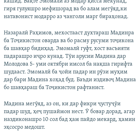
кашид. Вақте Эмомалӣ аз модар қисса мекунад,
гиря гулуяшро мефишорад ва бо алам мегӯяд,ки
натавонист модарро аз чанголи марг бираҳонад.
Назаралӣ Раҳимов, мехостааст духтараш Мадинра
ба Тоҷикистон оварда ва бо расму русуми тоҷикона
ба шавҳар бидиҳад. Эмомалӣ гуфт, хост васъияти
падарашро иҷро кунад. Тӯи арусии Мадина дар
Молодова 5- уми октябри имсол ба нақша гирифта
шудааст. Эмомалӣ ба ҷойи падар ин рӯзи муҳим
дар бари Мадина хоҳад буд. Баъди издивоҷ Мадина
бо шавҳараш ба Тоҷикистон рафтанист.
Мадина мегӯяд, аз он, ки дар фикри ҷустуҷӯи
падар шуд, ҳеҷ пушаймон нест. Ӯ бовар дорад, агар
наздиконашро 10 сол бад ҳам пайдо мекард, ҳамин
эҳсосро медошт.