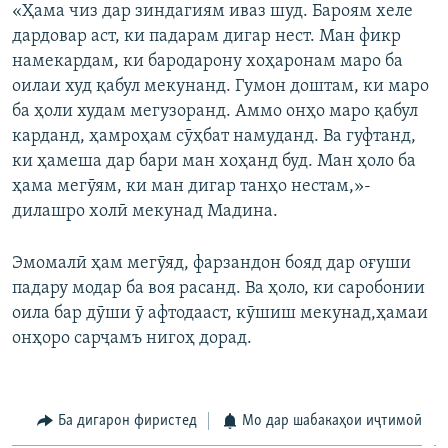
«Ҳама чиз дар зиндагиям иваз шуд. Бароям хеле
дардовар аст, ки падарам дигар нест. Ман фикр
намекардам, ки бародарону хоҳаронам маро ба
оилаи худ қабул мекунанд. Гумон доштам, ки маро
ба ҳоли худам мегузоранд. Аммо онҳо маро қабул
карданд, ҳамроҳам сӯҳбат намуданд. Ва гуфтанд,
ки ҳамеша дар бари ман хоҳанд буд. Ман ҳоло ба
ҳама мегӯям, ки ман дигар танҳо нестам,»-
дилашро холӣ мекунад Мадина.
Эмомалӣ ҳам мегӯяд, фарзандон бояд дар оғуши
падару модар ба воя расанд. Ва ҳоло, ки саробонии
оила бар дӯши ӯ афтодааст, кӯшиш мекунад,ҳамаи
онҳоро сарҷамъ нигоҳ дорад.
Ба дигарон фиристед
Мо дар шабакаҳои иҷтимоӣ