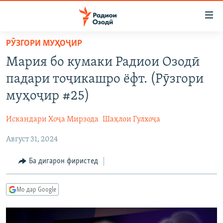
Пайвандҳои
дастрасӣ
Ҷаҳиш
РӮЗГОРИ МУҲОҶИР
ба
ГӮШАҲО
Мария бо кумаки Радиои Озодӣ
мояи
ГАПИ ОЗОД
СИЁСАТ
аслӣ
падари тоҷикашро ёфт. (Рӯзгори
РӮЗГОРИ МУҲОҶИР
Ҷаҳиш
ИҚТИСОД
муҳоҷир #25)
ба
САЛОМ, ХОҲАР
ҶОМЕА
феҳристи
Искандари Хоҷа Мирзода
Шаҳлои Гулхоҷа
ТАҲҚИҚОТ
ҚАЗИЯИ "КРОКУС"
аслӣ
Ҷаҳиш
Август 31, 2024
ҶАНГ ДАР УКРАИНА
ОСИЁИ МАРКАЗӢ
ба
НАЗАРИ МАРДУМ
ФАРҲАНГ
Ба дигарон фиристед
ҷустор
ЧАНДРАСОНАӢ
МЕҲМОНИ ОЗОДӢ
БЛОГИСТОН
Мо дар Google
РӮЙХАТҲО
ВАРЗИШ
ОЗОДӢ ОНЛАЙН
ВИДЕО
КИТОБҲОИ ОЗОДӢ
НИГОРИСТОН