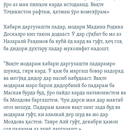
ӯро аз ман пинҳон карда истодаанд. Вақте
Тоҷикистон рафтам, ҳатман ӯро вомехӯрам»
Хабари даргузашти падар, модари Мадина Родика
Доскалро низ такон додааст. Ӯ дар сӯҳбат бо мо аз
Назаралӣ Раҳимов ба хубӣ ёд кард ва гуфт, ҳеҷ гоҳ
ба дидори духтару падар мухолифат надошт.
“Вақте модарам хабари даргузашти падарамро
шунид, гиря кард. Ӯ ҳам ба маргаш бовар надорад
ва мегӯяд дидор дар насиб набудааст. Вақте
модарам маро барои дидорбинӣ бо падарам ба
Маскав бурда буд, ӯро пайдо карда натавонистем ва
ба Молдова баргаштем. Чун дарси ман дар мактаб
оғоз мешуд. Падарам ҳамон вақт занг зада буд ва
модарам гуфт, ки алалкай дер шуд ва мо дар
Молдова ҳастем. Тавре Алӣ гуфт, декабри ҳамон
сол падарам аз дунё даргузашт.»