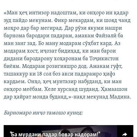
«Ман ҳеҷ интизор надоштам, ки онҳоро ин қадар
зуд пайдо мекунам. Фикр мекардам, ки шояд чанд
моҳро дар бар мегирад. Дар рӯзи якуми нашри
барнома бародари падарам, амакам Файзалӣ ба
ман занг зад. Бо ману модарам сӯҳбат кард. Аз
модарам хост, иҷозат бидиҳад, ки ман барои
дидани бародарону хоҳаронам ба Тоҷикистон
биёям. Модарам розигияшро дод. Амакам гуфт,
ташаккур ки 18 сол боз акси падарамро ҳифз
кардаем. Онҳо, ҳеҷ мунтазир набуданд, ки ман
онҳоро меёбам. Хеле хурсанд шуданд. Ҳамаашон
дар ҳайрат монда буданд,»-нақл мекунад Мадина.
Барномаро инҷо тамошо кунед:
"Ба мурдани падар бовар надорам!"