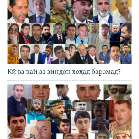
Кӣ ва кай аз зиндон хоҳад баромад?