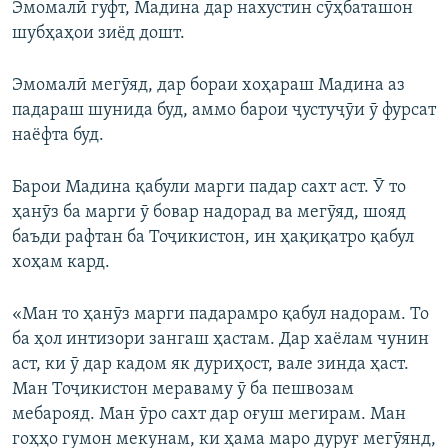
Эмомалӣ гуфт, Мадина дар нахустин сӯҳбаташон
шубҳаҳои зиёд дошт.
Эмомалӣ мегӯяд, дар бораи хоҳараш Мадина аз
падараш шунида буд, аммо барои ҷустуҷӯи ӯ фурсат
наёфта буд.
Барои Мадина қабули марги падар сахт аст. Ӯ то
ҳанӯз ба марги ӯ бовар надорад ва мегӯяд, шояд
баъди рафтан ба Тоҷикистон, ин ҳақиқатро қабул
хоҳам кард.
«Ман то ҳанӯз марги падарамро қабул надорам. То
ба ҳол интизори зангаш ҳастам. Дар хаёлам чунин
аст, ки ӯ дар кадом як дуриҳост, вале зинда ҳаст.
Ман Тоҷикистон мераваму ӯ ба пешвозам
мебарояд. Ман ӯро сахт дар оғуш мегирам. Ман
гоҳҳо гумон мекунам, ки ҳама маро дуруғ мегӯянд,