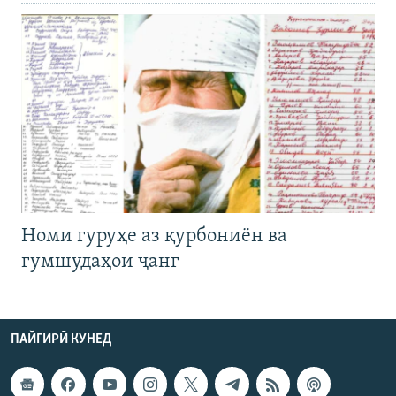
Номи гуруҳе аз қурбониён ва
гумшудаҳои ҷанг
ПАЙГИРӢ КУНЕД