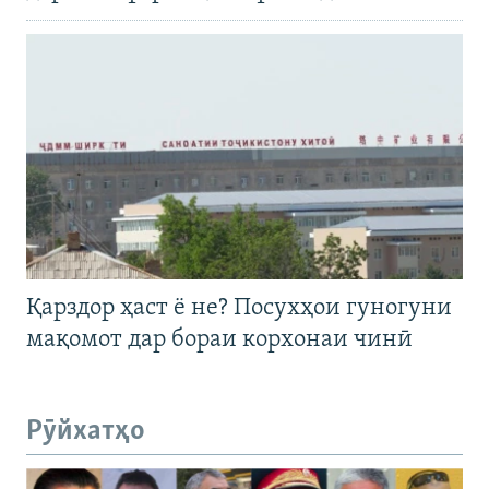
Қарздор ҳаст ё не? Посухҳои гуногуни
мақомот дар бораи корхонаи чинӣ
Рӯйхатҳо