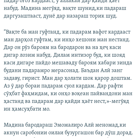
падар оғоз кардааст, ӯ аллакай дар қайди ҳаёт
набуд. Мадина мегӯяд, вақте шунид,ки падараш
даргузаштааст, дунё дар назараш торик шуд.
“Вақте ба ман гуфтанд, ки падарам вафот кардааст
ман дарҳол гуфтам, ки инҳо хешони ман нестанд.
Дар он рӯз бароям на бародарон ва на ҳеҷ каси
дигар лозим набуд. Дилам интизор буд, ки шояд
каси дигаре пайдо мешаваду бароям хабари зинда
будани падарамро мерасонад. Баъдан Алӣ занг
задаву, гирист. Ман дар ҳолати шок қарор доштам.
Аз ӯ дар бораи падарам суол кардам. Дар рафти
сӯҳбат фаҳмидам, ки онҳо воқеан пайвандони ман
ҳастанд ва падарам дар қайди ҳаёт нест,»-мегӯяд
ин ҳамсуҳбати мо.
Мадина бародараш Эмомалиро Алӣ меномад,ки
акнун саробонии оилаи бузургашон бар дӯш дорад.