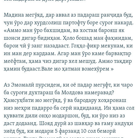
Мадина мегӯяд, дар аввал аз падараш ранҷида буд,
чун ӯро дар хурдсолиш партофту боре суроғ накард.
«Аммо ман ӯро бахшидам, ва хостам барояш як
шонси дигар бидиҳам. Ҳоло бошад ман фаҳмидам,
барои чӣ ӯ занг назадааст. Гоҳҳо фикр мекунам, ки
ин ман дер кардаам. Агар ман ӯро каме барвақтар
меёфтам, ҳама чиз дигар хел мешуд. Аммо тақдир
ҳамин будааст.Вале мо ҳатман вомехӯрем »
Аз Эмомалӣ пурсидем, ки оё падар мегуфт, ки чаро
ба суроғи духтараш ба Молдова намеравад?
Ҳамсуҳбати мо мегӯяд, ӯ ва бародару хоҳаронаш
низ меҳри падарро ба серӣ надидаанд. Ин ҳама сол
қуввати дили онҳо модаршон, буд, ки ӯро низ аз
даст додаанд. Шояд дурӣ аз шавҳар ва ғаму андуҳи
зиёд буд, ки модари 5 фарзанд 10 сол беморӣ