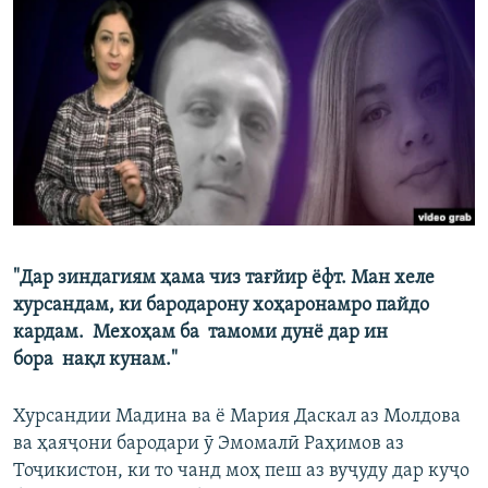
ГУЗОРИШҲОИ РАДИОӢ
Русский
ПАЙГИРӢ КУНЕД
Ҳамаи сомонаҳои RFE/RL
"Дар зиндагиям ҳама чиз тағйир ёфт. Ман хеле
хурсандам, ки бародарону хоҳаронамро пайдо
кардам. Мехоҳам ба тамоми дунё дар ин
бора нақл кунам."
Хурсандии Мадина ва ё Мария Даскал аз Молдова
ва ҳаяҷони бародари ӯ Эмомалӣ Раҳимов аз
Тоҷикистон, ки то чанд моҳ пеш аз вуҷуду дар куҷо