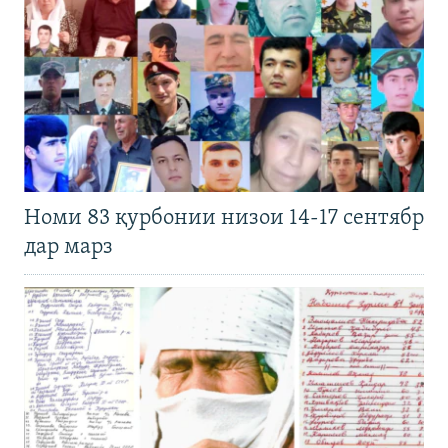
Номи 83 қурбонии низои 14-17 сентябр
дар марз