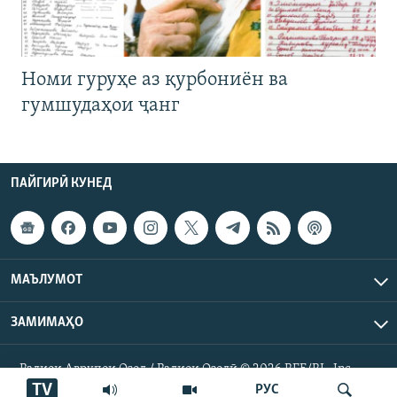
Номи гуруҳе аз қурбониён ва
гумшудаҳои ҷанг
ПАЙГИРӢ КУНЕД
МАЪЛУМОТ
ЗАМИМАҲО
Радиои Аврупои Озод / Радиои Озодӣ © 2026 RFE/RL. Inc.
Ҳамаи ҳуқуқ маҳфуз аст.
TV
РУС