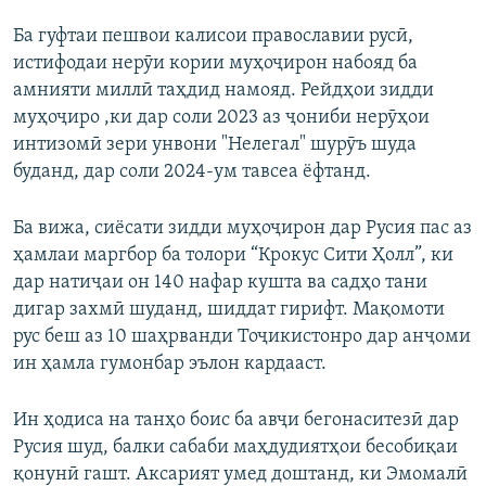
Ба гуфтаи пешвои калисои православии русӣ,
истифодаи нерӯи кории муҳоҷирон набояд ба
амнияти миллӣ таҳдид намояд. Рейдҳои зидди
муҳоҷиро ,ки дар соли 2023 аз ҷониби нерӯҳои
интизомӣ зери унвони "Нелегал" шурӯъ шуда
буданд, дар соли 2024-ум тавсеа ёфтанд.
Ба вижа, сиёсати зидди муҳоҷирон дар Русия пас аз
ҳамлаи маргбор ба толори “Крокус Сити Ҳолл”, ки
дар натиҷаи он 140 нафар кушта ва садҳо тани
дигар захмӣ шуданд, шиддат гирифт. Мақомоти
рус беш аз 10 шаҳрванди Тоҷикистонро дар анҷоми
ин ҳамла гумонбар эълон кардааст.
Ин ҳодиса на танҳо боис ба авҷи бегонаситезӣ дар
Русия шуд, балки сабаби маҳдудиятҳои бесобиқаи
қонунӣ гашт. Аксарият умед доштанд, ки Эмомалӣ