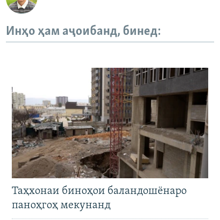
Инҳо ҳам аҷоибанд, бинед:
Таҳхонаи биноҳои баландошёнаро
паноҳгоҳ мекунанд