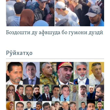
Боздошти ду афвшуда бо гумони дуздӣ
Рӯйхатҳо