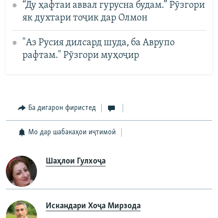
“Ду ҳафтаи аввал гурусна будам.” Рӯзгори
як духтари тоҷик дар Олмон
"Аз Русия дилсард шуда, ба Аврупо
рафтам." Рӯзгори муҳоҷир
Ба дигарон фиристед
Мо дар шабакаҳои иҷтимоӣ
Шаҳлои Гулхоҷа
Искандари Хоҷа Мирзода