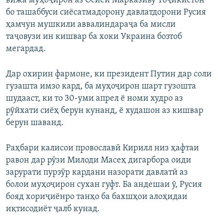
вижа муҳоҷирон аз Осиёи Марказиву Тоҷикистон
бо ташаббуси сиёсатмадорону давлатдорони Русия
ҳамчун мушкили аввалиндараҷа ба мисли
таҷовузи ин кишвар ба хоки Украина бозтоб
мегардад.
Дар охирин фармоне, ки президент Путин дар соли
гузашта имзо кард, ба муҳоҷирон шарт гузошта
шудааст, ки то 30-уми апрел ё номи худро аз
рӯйхати сиёҳ берун кунанд, ё худашон аз кишвар
берун шаванд.
Раҳбари калисои провославӣ Кирилл низ ҳафтаи
равон дар рӯзи Милоди Масеҳ дигарбора оиди
зарурати пурзӯр кардани назорати давлатӣ аз
болои муҳоҷирон сухан гуфт. Ба андешаи ӯ, Русия
бояд хориҷиёнро танҳо ба бахшҳои алоҳидаи
иқтисодиёт ҷалб кунад.