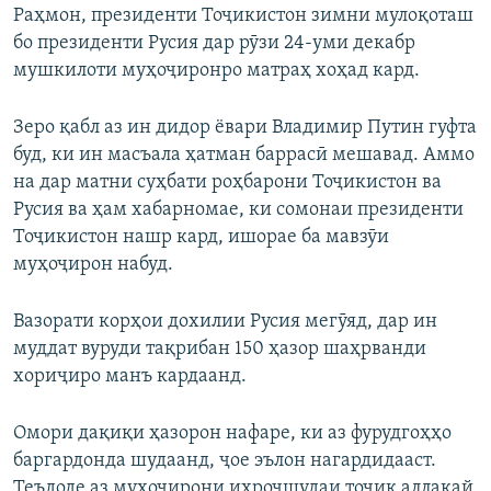
Раҳмон, президенти Тоҷикистон зимни мулоқоташ
бо президенти Русия дар рӯзи 24-уми декабр
мушкилоти муҳоҷиронро матраҳ хоҳад кард.
Зеро қабл аз ин дидор ёвари Владимир Путин гуфта
буд, ки ин масъала ҳатман баррасӣ мешавад. Аммо
на дар матни суҳбати роҳбарони Тоҷикистон ва
Русия ва ҳам хабарномае, ки сомонаи президенти
Тоҷикистон нашр кард, ишорае ба мавзӯи
муҳоҷирон набуд.
Вазорати корҳои дохилии Русия мегӯяд, дар ин
муддат вуруди тақрибан 150 ҳазор шаҳрванди
хориҷиро манъ кардаанд.
Омори дақиқи ҳазорон нафаре, ки аз фурудгоҳҳо
баргардонда шудаанд, ҷое эълон нагардидааст.
Теъдоде аз муҳоҷирони ихроҷшудаи тоҷик аллакай