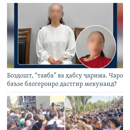
Боздошт, “тавба” ва ҳабсу ҷарима. Чаро
баъзе блогеронро дастгир мекунанд?