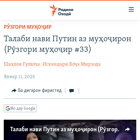
Пайвандҳои
дастрасӣ
Ҷаҳиш
РӮЗГОРИ МУҲОҶИР
ба
ГӮШАҲО
Талаби нави Путин аз муҳоҷирон
мояи
ГАПИ ОЗОД
СИЁСАТ
аслӣ
(Рӯзгори муҳоҷир #33)
РӮЗГОРИ МУҲОҶИР
Ҷаҳиш
ИҚТИСОД
ба
Шаҳлои Гулхоҷа
Искандари Хоҷа Мирзода
САЛОМ, ХОҲАР
ҶОМЕА
феҳристи
Январ 11, 2025
ТАҲҚИҚОТ
ҚАЗИЯИ "КРОКУС"
аслӣ
Ҷаҳиш
ҶАНГ ДАР УКРАИНА
ОСИЁИ МАРКАЗӢ
Ба дигарон фиристед
ба
НАЗАРИ МАРДУМ
ФАРҲАНГ
ҷустор
Мо дар Google
ЧАНДРАСОНАӢ
МЕҲМОНИ ОЗОДӢ
БЛОГИСТОН
РӮЙХАТҲО
ВАРЗИШ
ОЗОДӢ ОНЛАЙН
ВИДЕО
Талаби нави Путин аз муҳоҷирон (Рӯзгори муҳоҷир #33)
КИТОБҲОИ ОЗОДӢ
НИГОРИСТОН