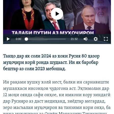
ГУЗОРИШҲОИ РАДИОӢ
Русский
Феълан кор намекунад
ПАЙГИРӢ КУНЕД
Auto
0:00
21:32
240p
Танҳо дар як соли 2024 аз хоки Русия 80 ҳазор
360p
Ҳамаи сомонаҳои RFE/RL
муҳоҷири корӣ ронда шудааст. Ин як баробар
480p
Auto
240p
360p
480p
бештар аз соли 2023 мебошад.
720p
720p
1080p
Ин рақами хушку холӣ нест, балки ин сарнавишти
1080p
мушаххаси инсонҳои ҷудогона аст. Эҳтимолан дар
12 моҳи оянда сафи онҳое, ки имкони кору зиндагӣ
дар Русияро аз даст медиҳанд, зиёдтар мегардад,
зеро масъалаи муҳоҷирон ва танзими кори онҳо, ба