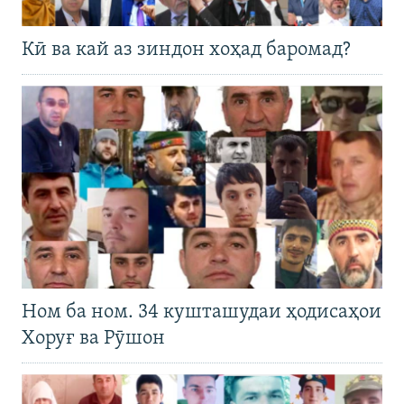
Кӣ ва кай аз зиндон хоҳад баромад?
Ном ба ном. 34 кушташудаи ҳодисаҳои
Хоруғ ва Рӯшон