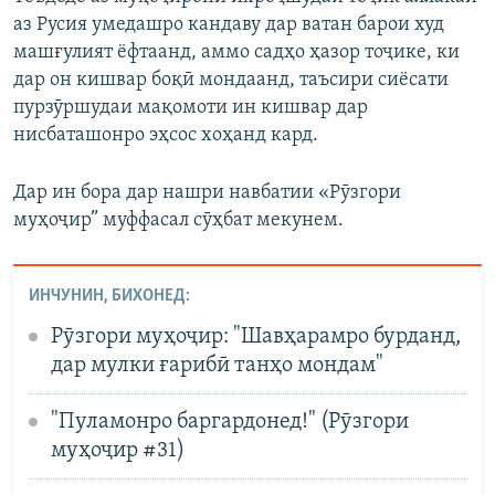
аз Русия умедашро кандаву дар ватан барои худ
машғулият ёфтаанд, аммо садҳо ҳазор тоҷике, ки
дар он кишвар боқӣ мондаанд, таъсири сиёсати
пурзӯршудаи мақомоти ин кишвар дар
нисбаташонро эҳсос хоҳанд кард.
Дар ин бора дар нашри навбатии «Рӯзгори
муҳоҷир” муффасал сӯҳбат мекунем.
ИНЧУНИН, БИХОНЕД:
Рӯзгори муҳоҷир: "Шавҳарамро бурданд,
дар мулки ғарибӣ танҳо мондам"
"Пуламонро баргардонед!" (Рӯзгори
муҳоҷир #31)