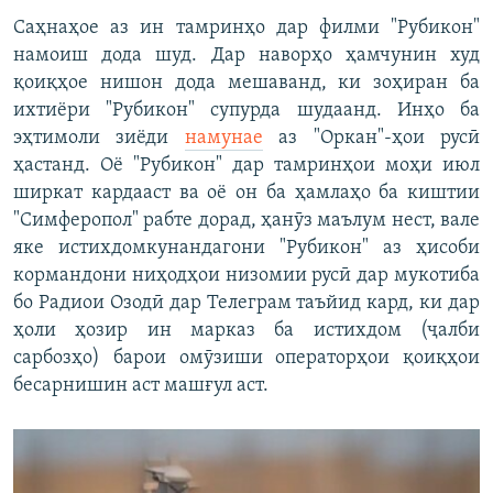
Саҳнаҳое аз ин тамринҳо дар филми "Рубикон"
намоиш дода шуд. Дар наворҳо ҳамчунин худ
қоиқҳое нишон дода мешаванд, ки зоҳиран ба
ихтиёри "Рубикон" супурда шудаанд. Инҳо ба
эҳтимоли зиёди
намунае
аз "Оркан"-ҳои русӣ
ҳастанд. Оё "Рубикон" дар тамринҳои моҳи июл
ширкат кардааст ва оё он ба ҳамлаҳо ба киштии
"Симферопол" рабте дорад, ҳанӯз маълум нест, вале
яке истихдомкунандагони "Рубикон" аз ҳисоби
кормандони ниҳодҳои низомии русӣ дар мукотиба
бо Радиои Озодӣ дар Телеграм таъйид кард, ки дар
ҳоли ҳозир ин марказ ба истихдом (ҷалби
сарбозҳо) барои омӯзиши операторҳои қоиқҳои
бесарнишин аст машғул аст.