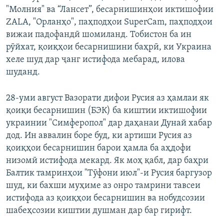
"Молния" ва “Лансет”, бесарнишинҳои иктишофии
ZALA, "Орланҳо", паҳподҳои SuperCam, паҳподҳои
вижаи падофандӣ шомиланд. Тобистон ба ин
рӯйхат, қоиқҳои бесарнишини баҳрӣ, ки Украина
хеле шуд дар ҷанг истифода мебарад, илова
шуданд.
28-уми август Вазорати дифои Русия аз ҳамлаи як
қоиқи бесарнишин (БЭК) ба киштии иктишофии
украинии "Симферопол" дар даҳанаи Дунай хабар
дод. Ин аввалин боре буд, ки артиши Русия аз
қоиқҳои бесарнишин барои ҳамла ба аҳдофи
низомӣ истифода мекард. Як моҳ қабл, дар баҳри
Балтик тамринҳои "Тӯфони июл"-и Русия баргузор
шуд, ки бахши муҳиме аз онро тамрини тавсеи
истифода аз қоиқҳои бесарнишин ва нобудсозии
шабеҳсозии киштии душман дар бар гирифт.