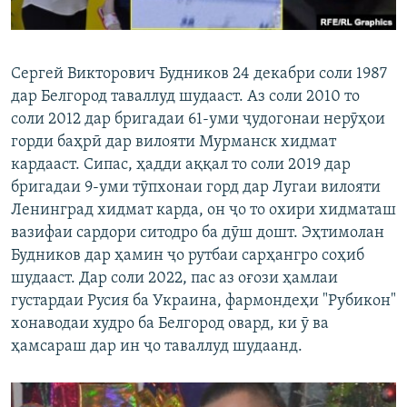
Сергей Викторович Будников 24 декабри соли 1987
дар Белгород таваллуд шудааст. Аз соли 2010 то
соли 2012 дар бригадаи 61-уми ҷудогонаи нерӯҳои
горди баҳрӣ дар вилояти Мурманск хидмат
кардааст. Сипас, ҳадди аққал то соли 2019 дар
бригадаи 9-уми тӯпхонаи горд дар Лугаи вилояти
Ленинград хидмат карда, он ҷо то охири хидматаш
вазифаи сардори ситодро ба дӯш дошт. Эҳтимолан
Будников дар ҳамин ҷо рутбаи сарҳангро соҳиб
шудааст. Дар соли 2022, пас аз оғози ҳамлаи
густардаи Русия ба Украина, фармондеҳи "Рубикон"
хонаводаи худро ба Белгород овард, ки ӯ ва
ҳамсараш дар ин ҷо таваллуд шудаанд.