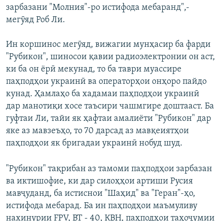
зарбазани "Молния"-ро истифода мебаранд",-
мегӯяд Роб Ли.
Ин коршинос мегӯяд, вижагии мунҳасир ба фарди
"Рубикон", шиносои қавии радиоэлектронии он аст,
ки ба он ёрӣ мекунад, то ба таври муассире
паҳподҳои украинӣ ва операторҳои онҳоро пайдо
кунад. Ҳамлаҳо ба хадамаи паҳподҳои украинӣ
дар манотиқи хосе таъсири чашмгире доштааст. Ба
гуфтаи Ли, тайи як ҳафтаи амалиёти "Рубикон" дар
яке аз мавзеъҳо, то 70 дарсад аз мавқеиятҳои
паҳподҳои як бригадаи украинӣ нобуд шуд.
"Рубикон" тақрибан аз тамоми паҳподҳои зарбазан
ва иктишофие, ки дар силоҳҳои артиши Русия
мавҷуданд, ба истиснои "Шаҳид" ва "Геран"-ҳо,
истифода мебарад. Ба ин паҳподҳои маъмуливу
нахинурии FPV, ВТ - 40, КВН, паҳподҳои таҳоҷумии