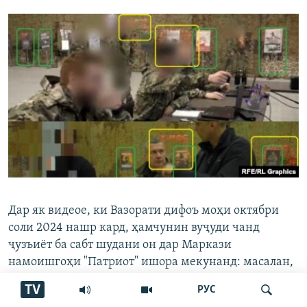
Дар як видеое, ки Вазорати дифоъ моҳи октябри
соли 2024 нашр кард, ҳамчунин вуҷуди чанд
ҷузъиёт ба сабт шудани он дар Маркази
намоишгоҳи "Патриот" ишора мекунанд: масалан,
даричаҳои филизӣ дар фаршҳо, ки сӯрохиҳои
TV
РУС
фаннӣ доранд (инҳоро дар анбори таҷҳизоти