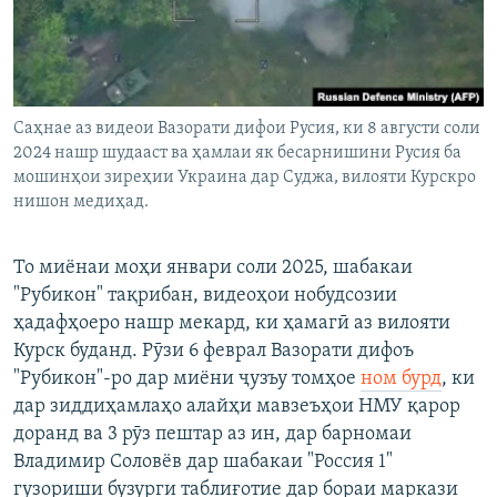
Саҳнае аз видеои Вазорати дифои Русия, ки 8 августи соли
2024 нашр шудааст ва ҳамлаи як бесарнишини Русия ба
мошинҳои зиреҳии Украина дар Суджа, вилояти Курскро
нишон медиҳад.
То миёнаи моҳи январи соли 2025, шабакаи
"Рубикон" тақрибан, видеоҳои нобудсозии
ҳадафҳоеро нашр мекард, ки ҳамагӣ аз вилояти
Курск буданд. Рӯзи 6 феврал Вазорати дифоъ
"Рубикон"-ро дар миёни ҷузъу томҳое
ном бурд
, ки
дар зиддиҳамлаҳо алайҳи мавзеъҳои НМУ қарор
доранд ва 3 рӯз пештар аз ин, дар барномаи
Владимир Соловёв дар шабакаи "Россия 1"
гузориши бузурги таблиғотие дар бораи маркази