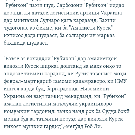
"Рубикон" пахш шуд. Сарбозони "Рубикон" иддао
доранд, ки хатҳои логистикии артиши Украина
дар минтақаи Судҷаро қатъ кардаанд. Бахши
ҷудогонае аз филме, ки ба "Амалиёти Курск"
ихтисос дода шудааст, ба солгарди ин марказ
бахшида шудааст.
"Баъзе аз воҳидҳои "Рубикон" дар амалиётҳои
вилояти Курск ширкат доштанд ва маҳз онҳо то
андозае таъмин карданд, ки Русия тавонист моҳи
феврал–март қариб тамоми қаламраверо, ки НМУ
ишғол карда буд, баргардонад. Низомиёни
Украина он вақт таъкид мекарданд, ки "Рубикон"
амалан логистикаи маъмулии украиниҳоро
номумкин гардонид: танҳо чанд роҳ ба Судҷа боқӣ
монда буд ва таъмини нерӯҳо дар вилояти Курск
ниҳоят мушкил гардид",-мегӯяд Роб Ли.