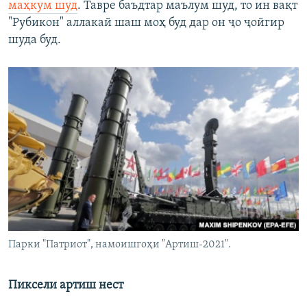
маҳкум шуд
. Тавре баъдтар маълум шуд, то ин вақт
"Рубикон" аллакай шаш моҳ буд дар он ҷо ҷойгир
шуда буд.
Парки "Патриот", намоишгоҳи "Артиш-2021".
Пиксели артиш нест