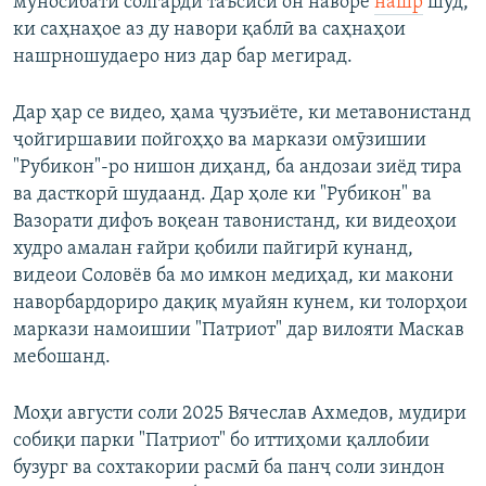
муносибати солгарди таъсиси он наворе
нашр
шуд,
ки саҳнаҳое аз ду навори қаблӣ ва саҳнаҳои
нашрношудаеро низ дар бар мегирад.
Дар ҳар се видео, ҳама ҷузъиёте, ки метавонистанд
ҷойгиршавии пойгоҳҳо ва маркази омӯзишии
"Рубикон"-ро нишон диҳанд, ба андозаи зиёд тира
ва дасткорӣ шудаанд. Дар ҳоле ки "Рубикон" ва
Вазорати дифоъ воқеан тавонистанд, ки видеоҳои
худро амалан ғайри қобили пайгирӣ кунанд,
видеои Соловёв ба мо имкон медиҳад, ки макони
наворбардориро дақиқ муайян кунем, ки толорҳои
маркази намоишии "Патриот" дар вилояти Маскав
мебошанд.
Моҳи августи соли 2025 Вячеслав Ахмедов, мудири
собиқи парки "Патриот" бо иттиҳоми қаллобии
бузург ва сохтакории расмӣ ба панҷ соли зиндон