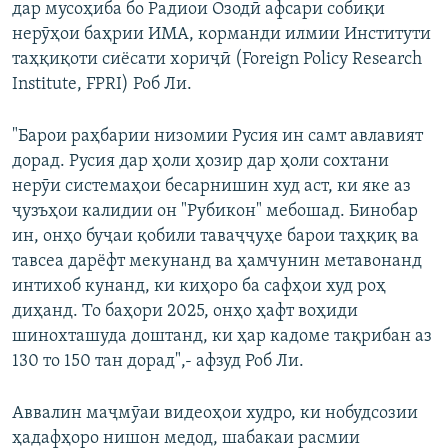
дар мусоҳиба бо Радиои Озодӣ афсари собиқи
нерӯҳои баҳрии ИМА, корманди илмии Институти
таҳқиқоти сиёсати хориҷӣ (Foreign Policy Research
Institute, FPRI) Роб Ли.
"Барои раҳбарии низомии Русия ин самт авлавият
дорад. Русия дар ҳоли ҳозир дар ҳоли сохтани
нерӯи системаҳои бесарнишин худ аст, ки яке аз
ҷузъҳои калидии он "Рубикон" мебошад. Бинобар
ин, онҳо буҷаи қобили таваҷҷуҳе барои таҳқиқ ва
тавсеа дарёфт мекунанд ва ҳамчунин метавонанд
интихоб кунанд, ки киҳоро ба сафҳои худ роҳ
диҳанд. То баҳори 2025, онҳо ҳафт воҳиди
шинохташуда доштанд, ки ҳар кадоме тақрибан аз
130 то 150 тан дорад",- афзуд Роб Ли.
Аввалин маҷмӯаи видеоҳои худро, ки нобудсозии
ҳадафҳоро нишон медод, шабакаи расмии