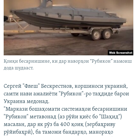
Қоиқи бесарнишине, ки дар наворҳои “Рубикон” намоиш
дода шудааст.
Сергей "Флеш" Бескрестнов, коршиноси украинӣ,
самти нави амалиёти "Рубикон"-ро таҳдиде барои
Украина медонад.
"Маркази бошаҳомати системаҳои бесарнишини
"Рубикон" метавонад (аз рӯйи қиёс бо "Шаҳид")
масалан, дар як рӯз ба 400 қоиқ (зербаҳриву
рӯйибаҳрӣ), ба тамоми бандарҳо, манораҳо