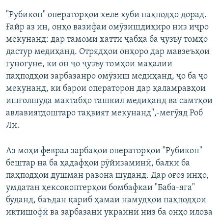
"Рубикон" операторҳои хеле хуби паҳподҳо дорад.
Ғайр аз ин, онҳо вазифаи омӯзишдиҳиро низ иҷро
мекунанд: дар тамоми хатти ҷабҳа ба ҷузъу томҳо
дастур медиҳанд. Отрядҳои онҳоро дар мавзеъҳои
гуногуне, ки он ҷо ҷузъу томҳои маҳалии
паҳподҳои зарбазанро омӯзиш медиҳанд, ҷо ба ҷо
мекунанд, ки барои операторон дар қаламравҳои
ишғолшуда мактабҳо ташкил медиҳанд ва самтҳои
авлавиятдоштаро тақвият мекунанд",-мегӯяд Роб
Ли.
Аз моҳи феврал зарбаҳои операторҳои "Рубикон"
бештар на ба ҳадафҳои рӯйизаминӣ, балки ба
паҳподҳои душман равона шуданд. Дар оғоз инҳо,
умдатан ҳексокоптерҳои бомбафкаи "Баба-яга"
буданд, баъдан қариб ҳамаи намудҳои паҳподҳои
иктишофӣ ва зарбазани украинӣ низ ба онҳо илова