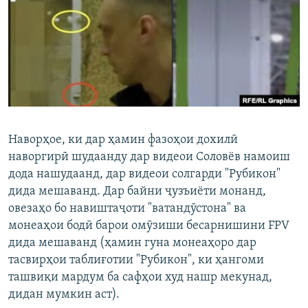
Наворҳое, ки дар ҳамин фазоҳои дохилӣ
наворгирӣ шудаанду дар видеои Соловёв намоиш
дода нашудаанд, дар видеои солгарди "Рубикон"
дида мешаванд. Дар байни ҷузъиёти монанд,
овезаҳо бо навиштаҷоти "ватандӯстона" ва
монеаҳои бодӣ барои омӯзиши бесарнишини FPV
дида мешаванд (ҳамин гуна монеаҳоро дар
тасвирҳои таблиғотии "Рубикон", ки ҳангоми
ташвиқи мардум ба сафҳои худ нашр мекунад,
дидан мумкин аст).