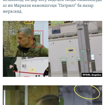
аз ин Маркази намоишгоҳи "Патриот" ба назар
мерасанд.