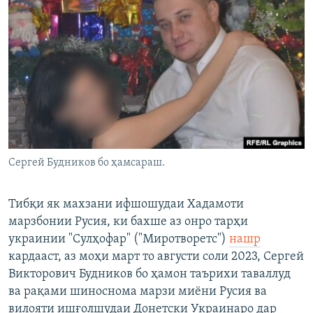
Сергей Будников бо ҳамсараш.
Тибқи як махзани ифшошудаи Хадамоти
марзбонии Русия, ки бахше аз онро тарҳи
украинии "Сулҳофар" ("Миротворетс")
нашр
кардааст, аз моҳи март то августи соли 2023, Сергей
Викторович Будников бо ҳамон таърихи таваллуд
ва рақами шиноснома марзи миёни Русия ва
вилояти ишғолшудаи Донетски Украинаро дар