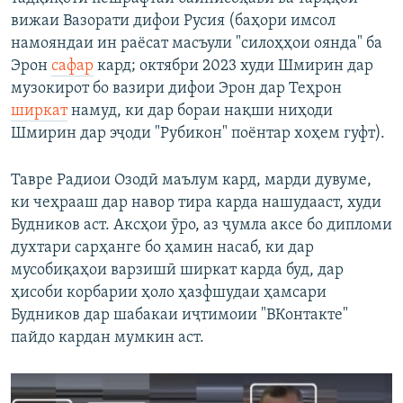
вижаи Вазорати дифои Русия (баҳори имсол
намояндаи ин раёсат масъули "силоҳҳои оянда" ба
Эрон
сафар
кард; октябри 2023 худи Шмирин дар
музокирот бо вазири дифои Эрон дар Теҳрон
ширкат
намуд, ки дар бораи нақши ниҳоди
Шмирин дар эҷоди "Рубикон" поёнтар хоҳем гуфт).
Тавре Радиои Озодӣ маълум кард, марди дувуме,
ки чеҳрааш дар навор тира карда нашудааст, худи
Будников аст. Аксҳои ӯро, аз ҷумла аксе бо дипломи
духтари сарҳанге бо ҳамин насаб, ки дар
мусобиқаҳои варзишӣ ширкат карда буд, дар
ҳисоби корбарии ҳоло ҳазфшудаи ҳамсари
Будников дар шабакаи иҷтимоии "ВКонтакте"
пайдо кардан мумкин аст.