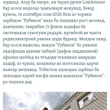
шуданд. Агар ба оморе, ки тарҳи русии LostArmour
бар асоси видеоҳо ҷамъоварӣ мекунад, бовар
кунем, то сентябри соли 2025 беш аз чоряки
зарбаҳои "Рубикон" маҳз ба паҳподҳо рост меомад,
ҳамчунин, тақрибан 15 фоизи ҳадафҳо ба
системаҳои гуногуни радарӣ, иртиботӣ ва ҷанги
радиоэлектронӣ равона шуда буданд. Моҳҳои охир,
бар асоси видеоҳо, нақши "Рубикон" ба унвони
падофанди ҳавоии ҷабҳаӣ (дифои зиддиҳавоӣ)
афзоиш меёбад ва теъдоди техникаи мавриди
ҳадаф, аз ҷумла, мошинҳо ва мотосиклҳо ҳарчи
камтар мешавад. Тобистон шумораи зарбаҳо ба
паҳподҳо қариб нисфи ҳамаи ҳамлаҳои "Рубикон"-
ро ташкил дод.