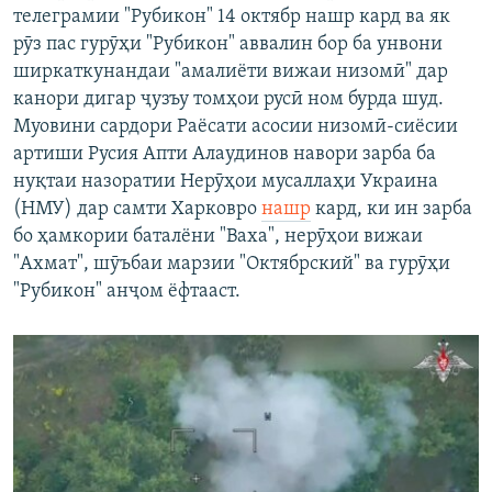
телеграмии "Рубикон" 14 октябр нашр кард ва як
рӯз пас гурӯҳи "Рубикон" аввалин бор ба унвони
ширкаткунандаи "амалиёти вижаи низомӣ" дар
канори дигар ҷузъу томҳои русӣ ном бурда шуд.
Муовини сардори Раёсати асосии низомӣ-сиёсии
артиши Русия Апти Алаудинов навори зарба ба
нуқтаи назоратии Нерӯҳои мусаллаҳи Украина
(НМУ) дар самти Харковро
нашр
кард, ки ин зарба
бо ҳамкории баталёни "Ваха", нерӯҳои вижаи
"Ахмат", шӯъбаи марзии "Октябрский" ва гурӯҳи
"Рубикон" анҷом ёфтааст.