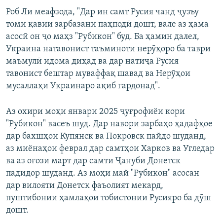
Роб Ли меафзода, "Дар ин самт Русия чанд ҷузъу
томи қавии зарбазани паҳподӣ дошт, вале аз ҳама
асосӣ он ҷо маҳз "Рубикон" буд. Ба ҳамин далел,
Украина натавонист таъминоти нерӯҳоро ба таври
маъмулӣ идома диҳад ва дар натиҷа Русия
тавонист бештар муваффақ шавад ва Нерӯҳои
мусаллаҳи Украинаро ақиб гардонад".
Аз охири моҳи январи 2025 ҷуғрофиёи кори
"Рубикон" васеъ шуд. Дар навори зарбаҳо ҳадафҳое
дар бахшҳои Купянск ва Покровск пайдо шуданд,
аз миёнаҳои феврал дар самтҳои Харков ва Угледар
ва аз оғози март дар самти Ҷануби Донетск
падидор шуданд. Аз моҳи май "Рубикон" асосан
дар вилояти Донетск фаъолият мекард,
пуштибонии ҳамлаҳои тобистонии Русияро ба дӯш
дошт.