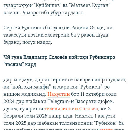
гузаргоҳҳои "Куйбишев" ва "Матвеев Курган"
камаш 19 маротиба убур кардааст.
Сергей Будников ба суолҳои Радиои Озодӣ, ки
тавассути почтаи электронӣ ба ӯ равон шуда
буданд, посух надод.
Чӣ гуна Владимир Соловёв пойгоҳи Рубиконро
"таслим" кард
Дар маҷмӯъ, дар интернет се наворе нашр шудааст,
ки "пойгоҳи махфӣ"-и маркази "Рубикон"-ро
нишон медиҳанд.
Нахустин
бор 11 октябри соли
2024 дар шабакаи Telegram-и Вазорати дифоъ.
Дуюм, гузориши
телевизионии Соловёв
, ки 2
феврали соли 2025 нашр шуд. Ниҳоят, 1 августи
соли 2025 дар шабакаи телевизионии "Рубикон" ба