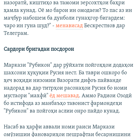
назоратӣ, киштиҳо ва тамоми зерсохтҳои баҳри
ҳамла кунад. Оё мо барои ин омодаем? То пас аз ин
маҷбур набошем ба дунболи гунаҳгор бигардем:
чаро ин гуна шуд?" -
менависад
Бескрестнов дар
Телеграм.
Сардори бригадаи посдорон
Маркази "Рубикон" дар рӯйхати пойгоҳҳои додаҳои
шахсони ҳуқуқии Русия нест. Ба таври ошкоро бо
ҳеч воҳиди низомии Вазорати дифоъ пайванде
надорад ва дар титрҳои расонаҳои Русия бо номи
мустаори "махфӣ"
ёд мешавад
. Аммо Радиои Озодӣ
бо истифода аз манбаъҳо тавонист фармондеҳи
"Рубикон" ва пойгоҳи аслии онро пайдо кунад.
Насаб ва ҳарфи аввали номи раиси Маркази
омӯзишии фановариҳои пешрафтаи бесарнишини