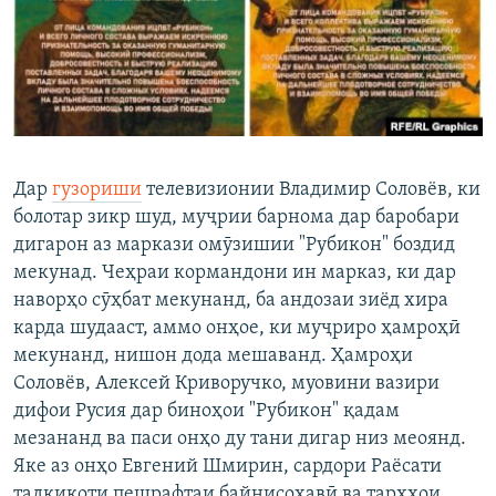
Дар
гузориши
телевизионии Владимир Соловёв, ки
болотар зикр шуд, муҷрии барнома дар баробари
дигарон аз маркази омӯзишии "Рубикон" боздид
мекунад. Чеҳраи кормандони ин марказ, ки дар
наворҳо сӯҳбат мекунанд, ба андозаи зиёд хира
карда шудааст, аммо онҳое, ки муҷриро ҳамроҳӣ
мекунанд, нишон дода мешаванд. Ҳамроҳи
Соловёв, Алексей Криворучко, муовини вазири
дифои Русия дар биноҳои "Рубикон" қадам
мезананд ва паси онҳо ду тани дигар низ меоянд.
Яке аз онҳо Евгений Шмирин, сардори Раёсати
тадқиқоти пешрафтаи байнисоҳавӣ ва тарҳҳои