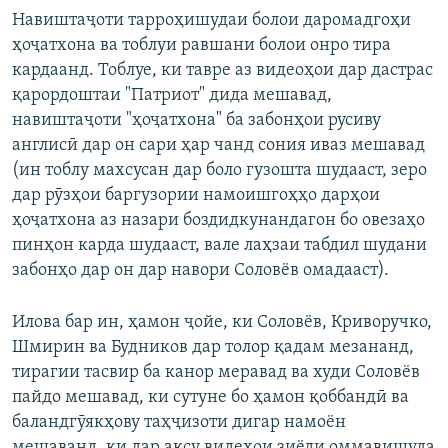
Навиштаҷоти тарроҳишудаи болои даромадгоҳи
ҳоҷатхона ва тоблуи равшани болои онро тира
кардаанд. Тоблуе, ки тавре аз видеоҳои дар дастрас
қарордоштаи "Патриот" дида мешавад,
навиштаҷоти "ҳоҷатхона" ба забонҳои русиву
англисӣ дар он сари ҳар чанд сония иваз мешавад
(ин тоблу махсусан дар боло гузошта шудааст, зеро
дар рӯзҳои баргузории намоишгоҳҳо дарҳои
ҳоҷатхона аз назари боздидкунандагон бо овезаҳо
пинҳон карда шудааст, вале лаҳзаи табдил шудани
забонҳо дар он дар навори Соловёв омадааст).
Илова бар ин, ҳамон ҷойе, ки Соловёв, Криворучко,
Шмирин ва Будников дар толор қадам мезананд,
тирагии тасвир ба канор меравад ва худи Соловёв
пайдо мешавад, ки сутуне бо ҳамон қоббандӣ ва
баландгӯякҳову таҳҷизоти дигар намоён
мешаванд, ки дар аксу видеҳои зиёди оммавишуда