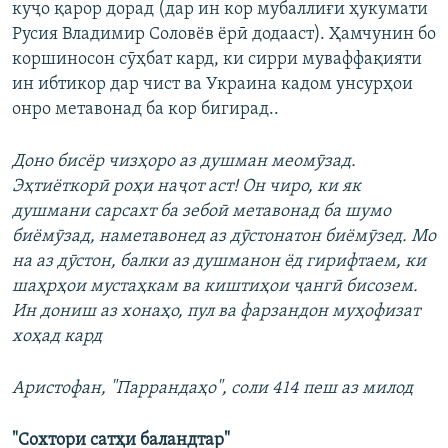
куҷо қарор дорад (дар ин кор мубаллиғи ҳукумати
Русия Владимир Соловёв ёрӣ додааст). Ҳамчунин бо
коршиносон сӯҳбат кард, ки сирри муваффақияти
ин ибтикор дар чист ва Украина кадом унсурҳои
онро метавонад ба кор бигирад..
Доно бисёр чизҳоро аз душман меомӯзад.
Эҳтиёткорӣ роҳи наҷот аст! Он чиро, ки як
душмани сарсахт ба зебоӣ метавонад ба шумо
биёмӯзад, наметавонед аз дӯстонатон биёмӯзед. Мо
на аз дӯстон, балки аз душманон ёд гирифтаем, ки
шаҳрҳои мустаҳкам ва киштиҳои ҷангӣ бисозем.
Ин дониш аз хонаҳо, пул ва фарзандон муҳофизат
хоҳад кард
Аристофан, "Паррандаҳо", соли 414 пеш аз милод
"Сохтори сатҳи баландтар"