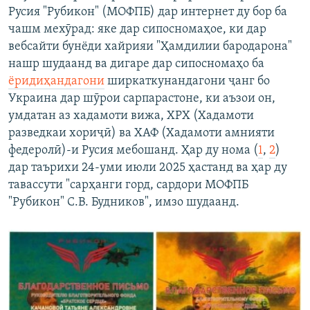
Русия "Рубикон" (МОФПБ) дар интернет ду бор ба
чашм мехӯрад: яке дар сипосномаҳое, ки дар
вебсайти бунёди хайрияи "Ҳамдилии бародарона"
нашр шудаанд ва дигаре дар сипосномаҳо ба
ёридиҳандагони
ширкаткунандагони ҷанг бо
Украина дар шӯрои сарпарастоне, ки аъзои он,
умдатан аз хадамоти вижа, ХРХ (Хадамоти
разведкаи хориҷӣ) ва ХАФ (Хадамоти амнияти
федеролӣ)-и Русия мебошанд. Ҳар ду нома (
1
,
2
)
дар таърихи 24-уми июли 2025 ҳастанд ва ҳар ду
тавассути "сарҳанги горд, сардори МОФПБ
"Рубикон" С.В. Будников", имзо шудаанд.