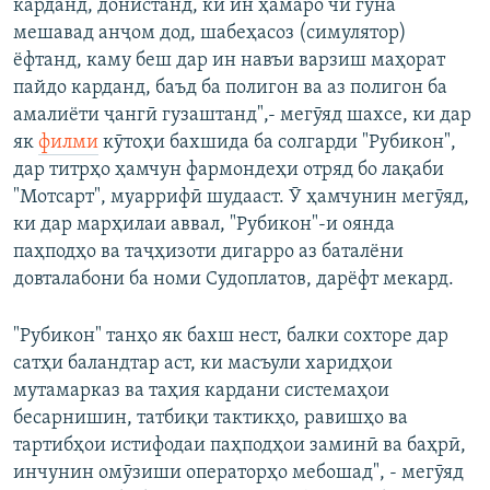
карданд, донистанд, ки ин ҳамаро чӣ гуна
мешавад анҷом дод, шабеҳасоз (симулятор)
ёфтанд, каму беш дар ин навъи варзиш маҳорат
пайдо карданд, баъд ба полигон ва аз полигон ба
амалиёти ҷангӣ гузаштанд",- мегӯяд шахсе, ки дар
як
филми
кӯтоҳи бахшида ба солгарди "Рубикон",
дар титрҳо ҳамчун фармондеҳи отряд бо лақаби
"Мотсарт", муаррифӣ шудааст. Ӯ ҳамчунин мегӯяд,
ки дар марҳилаи аввал, "Рубикон"-и оянда
паҳподҳо ва таҷҳизоти дигарро аз баталёни
довталабони ба номи Судоплатов, дарёфт мекард.
"Рубикон" танҳо як бахш нест, балки сохторе дар
сатҳи баландтар аст, ки масъули харидҳои
мутамарказ ва таҳия кардани системаҳои
бесарнишин, татбиқи тактикҳо, равишҳо ва
тартибҳои истифодаи паҳподҳои заминӣ ва баҳрӣ,
инчунин омӯзиши операторҳо мебошад", - мегӯяд