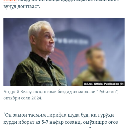
вуҷуд доштааст.
Андрей Белоусов ҳангоми боздид аз маркази “Рубикон”,
октябри соли 2024.
"Он замон тасмим гирифта шуда буд, ки гурӯҳи
хурди иборат аз 5-7 нафар созанд, омӯзишро оғоз