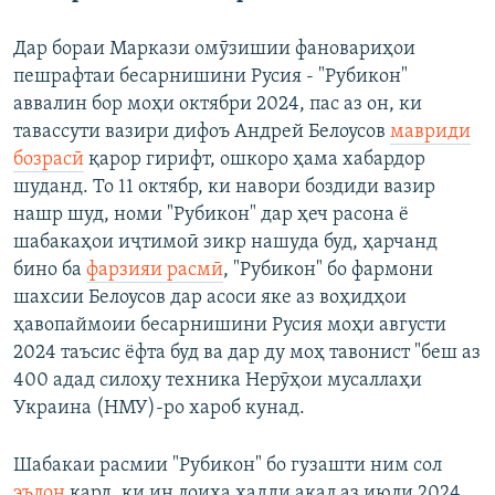
Дар бораи Маркази омӯзишии фановариҳои
пешрафтаи бесарнишини Русия - "Рубикон"
аввалин бор моҳи октябри 2024, пас аз он, ки
тавассути вазири дифоъ Андрей Белоусов
мавриди
бозрасӣ
қарор гирифт, ошкоро ҳама хабардор
шуданд. То 11 октябр, ки навори боздиди вазир
нашр шуд, номи "Рубикон" дар ҳеч расона ё
шабакаҳои иҷтимоӣ зикр нашуда буд, ҳарчанд
бино ба
фарзияи расмӣ
, "Рубикон" бо фармони
шахсии Белоусов дар асоси яке аз воҳидҳои
ҳавопаймоии бесарнишини Русия моҳи августи
2024 таъсис ёфта буд ва дар ду моҳ тавонист "беш аз
400 адад силоҳу техника Нерӯҳои мусаллаҳи
Украина (НМУ)-ро хароб кунад.
Шабакаи расмии "Рубикон" бо гузашти ним сол
эълон
кард, ки ин лоиҳа ҳадди ақал аз июли 2024