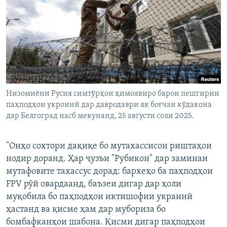
Низомиёни Русия симтӯрҳои ҳимоявиро барои пешгирии
паҳподҳои укроинӣ дар давродаври як боғчаи кӯдакона
дар Белгоград насб мекунанд, 25 августи соли 2025.
"Онҳо сохтори дақиқе бо мутахассисон риштаҳои
нодир доранд. Ҳар ҷузъи "Рубикон" дар заминаи
мутафовите тахассус дорад: бархеҳо ба паҳподҳои
FPV рӯй овардаанд, баъзеи дигар дар ҳоли
муқобила бо паҳподҳои иктишофии украинӣ
ҳастанд ва қисме ҳам дар мубориза бо
бомбафканҳои шабона. Қисми дигар паҳподҳои