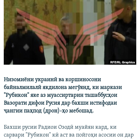
ГУЗОРИШҲОИ РАДИОӢ
Русский
ПАЙГИРӢ КУНЕД
Ҳамаи сомонаҳои RFE/RL
Низомиёни украинӣ ва коршиносони
байналмилалӣ якдилона мегӯянд, ки маркази
"Рубикон" яке аз муассиртарин ташаббусҳои
Вазорати дифои Русия дар бахши истифодаи
ҷангии паҳпод (дрон)-ҳо мебошад.
Бахши русии Радиои Озодӣ муайян кард, ки
сарвари "Рубикон" кӣ аст ва пойгоҳи асосии он дар