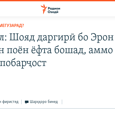
МЕГУЗАРАД?
л: Шояд даргирӣ бо Эрон
н поён ёфта бошад, аммо
 побарҷост
н фиристед
Шарҳҳоро бинед