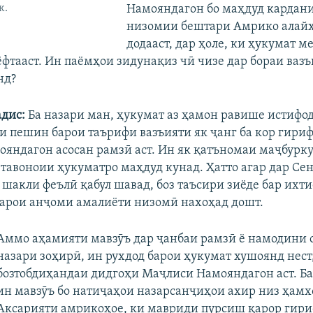
к.
Намояндагон бо маҳдуд кардан
низомии бештари Амрико алайҳ
додааст, дар ҳоле, ки ҳукумат ме
ёфтааст. Ин паёмҳои зидунақиз чӣ чизе дар бораи ваз
нд?
адис:
Ба назари ман, ҳукумат аз ҳамон равише истифо
и пешин барои таърифи вазъияти як ҷанг ба кор гири
яндагон асосан рамзӣ аст. Ин як қатъномаи маҷбурку
 тавоноии ҳукуматро маҳдуд кунад. Ҳатто агар дар С
 шакли феълӣ қабул шавад, боз таъсири зиёде бар ихт
арои анҷоми амалиёти низомӣ нахоҳад дошт.
Аммо аҳамияти мавзӯъ дар ҷанбаи рамзӣ ё намодини о
назари зоҳирӣ, ин рухдод барои ҳукумат хушоянд нест,
бозтобдиҳандаи дидгоҳи Маҷлиси Намояндагон аст. Ба
ин мавзӯъ бо натиҷаҳои назарсанҷиҳои ахир низ ҳамх
Аксарияти амрикоҳое, ки мавриди пурсиш қарор гири