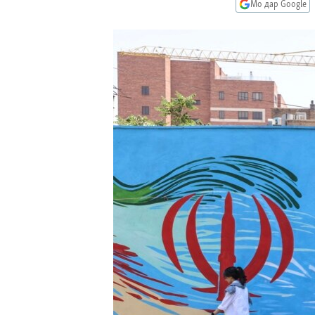
ГУЗОРИШҲОИ РАДИОӢ
Мо дар Google