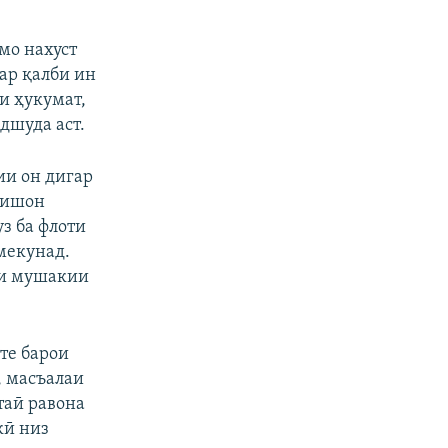
мо нахуст
дар қалби ин
и ҳукумат,
дшуда аст.
ии он дигар
нишон
з ба флоти
мекунад.
ни мушакии
те барои
, масъалаи
таӣ равона
кӣ низ