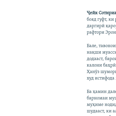
Ҷейк Сотири
бояд гуфт, ки
даргирӣ қарор
рафтори Эронр
Бале, тавоно
нақши муасси
додааст, баро
калони баҳрӣ
Ҳанӯз шумори
худ истифода
Ба ҳамин дал
барномаи муш
муҳиме нодид
шудааст, ки 