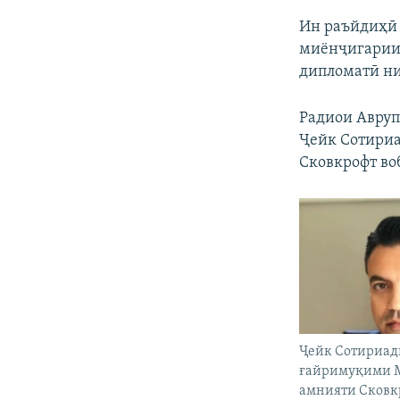
Ин раъйдиҳӣ 
миёнҷигарии 
дипломатӣ ни
Радиои Авруп
Ҷейк Сотириа
Сковкрофт воб
Ҷейк Сотириад
ғайримуқими М
амнияти Сковкр