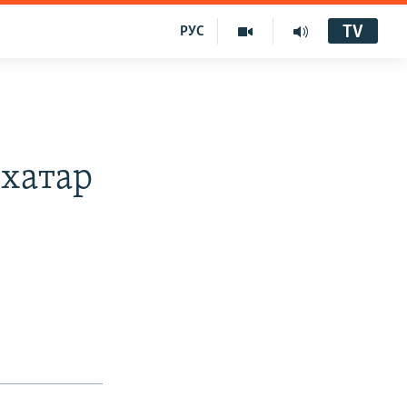
TV
РУС
 хатар