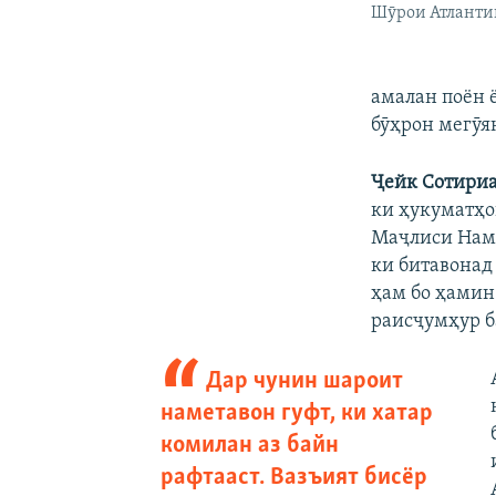
Шӯрои Атланти
амалан поён 
бӯҳрон мегӯя
Ҷейк Сотири
ки ҳукуматҳо
Маҷлиси Намо
ки битавонад
ҳам бо ҳамин
раисҷумҳур б
Дар чунин шароит
наметавон гуфт, ки хатар
комилан аз байн
рафтааст. Вазъият бисёр