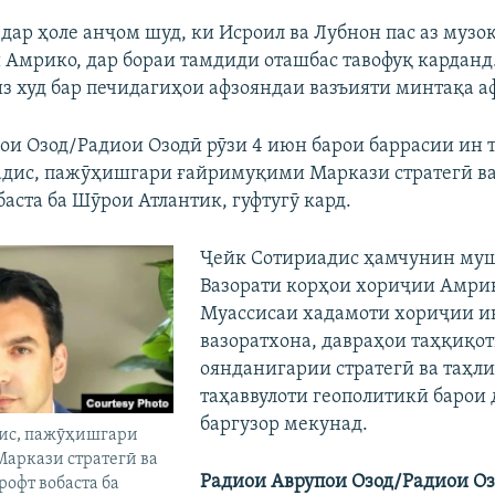
дар ҳоле анҷом шуд, ки Исроил ва Лубнон пас аз музо
Амрико, дар бораи тамдиди оташбас тавофуқ карданд
з худ бар печидагиҳои афзояндаи вазъияти минтақа аф
ои Озод/Радиои Озодӣ рӯзи 4 июн барои баррасии ин т
дис, пажӯҳишгари ғайримуқими Маркази стратегӣ в
аста ба Шӯрои Атлантик, гуфтугӯ кард.
Ҷейк Сотириадис ҳамчунин му
Вазорати корҳои хориҷии Амрик
Муассисаи хадамоти хориҷии и
вазоратхона, давраҳои таҳқиқо
оянданигарии стратегӣ ва таҳл
таҳаввулоти геополитикӣ барои
баргузор мекунад.
ис, пажӯҳишгари
аркази стратегӣ ва
Радиои Аврупои Озод/Радиои Оз
офт вобаста ба