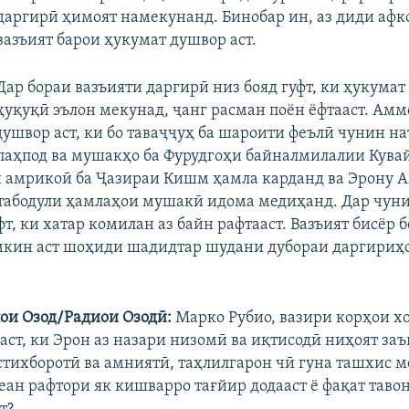
даргирӣ ҳимоят намекунанд. Бинобар ин, аз диди афк
вазъият барои ҳукумат душвор аст.
Дар бораи вазъияти даргирӣ низ бояд гуфт, ки ҳукумат
ҳуқуқӣ эълон мекунад, ҷанг расман поён ёфтааст. Амм
душвор аст, ки бо таваҷҷуҳ ба шароити феълӣ чунин на
паҳпод ва мушакҳо ба Фурудгоҳи байналмилалии Кувай
и амрикоӣ ба Ҷазираи Кишм ҳамла карданд ва Эрону 
табодули ҳамлаҳои мушакӣ идома медиҳанд. Дар чун
т, ки хатар комилан аз байн рафтааст. Вазъият бисёр б
мкин аст шоҳиди шадидтар шудани дубораи даргириҳ
ои Озод/Радиои Озодӣ:
Марко Рубио, вазири корҳои х
аст, ки Эрон аз назари низомӣ ва иқтисодӣ ниҳоят заъ
стихборотӣ ва амниятӣ, таҳлилгарон чӣ гуна ташхис м
қеан рафтори як кишварро тағйир додааст ё фақат таво