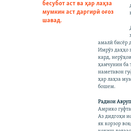
бесубот аст ва ҳар лаҳза
мумкин аст даргирӣ оғоз
шавад.
амалӣ бисёр 
Имрӯз даҳҳо 
кард, нерӯҳо
ҳамчунин ба 
наметавон гуф
ҳар лаҳза му
бошем.
Радиои Авруп
Амрико гуфта
Аз дидгоҳи и
як корзор во