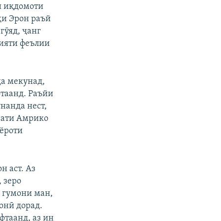
и иқдомоти
и Эрон раъй
гӯяд, ҷанг
ъияти феълии
да мекунад,
фтаанд. Раъйи
нанда нест,
енати Амрико
иёроти
н аст. Аз
 зеро
 гумони ман,
онӣ дорад.
фтаанд, аз ин