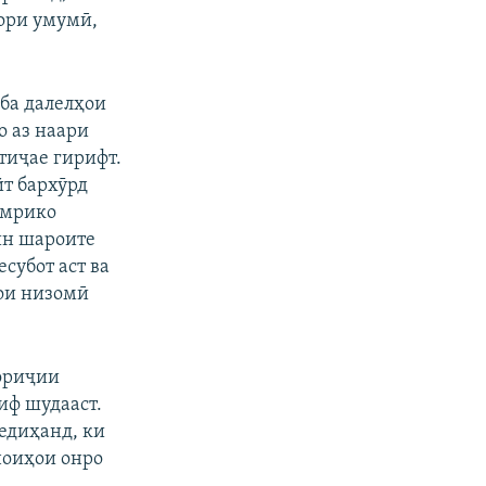
ори умумӣ,
 ба далелҳои
о аз наари
тиҷае гирифт.
т бархӯрд
Амрико
ин шароите
есубот аст ва
ои низомӣ
ориҷии
иф шудааст.
едиҳанд, ки
ноиҳои онро