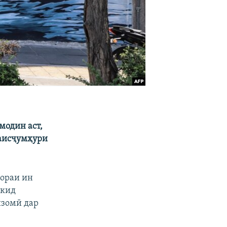
модин аст,
раисҷумҳури
ораи ин
ъкид
изомӣ дар