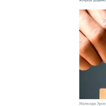
коҳиш додаас
Иқтисоди Эрон 