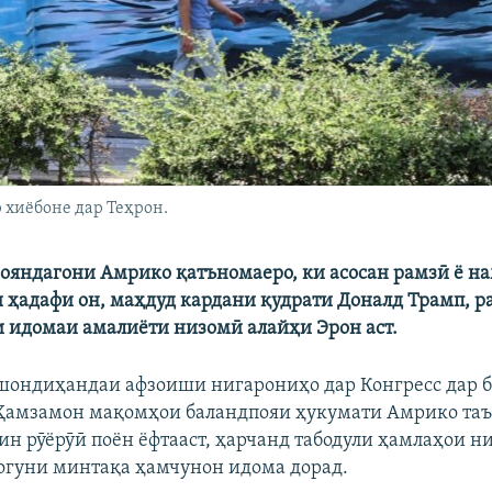
 хиёбоне дар Теҳрон.
яндагони Амрико қатъномаеро, ки асосан рамзӣ ё на
ки ҳадафи он, маҳдуд кардани қудрати Доналд Трамп, 
 идомаи амалиёти низомӣ алайҳи Эрон аст.
ондиҳандаи афзоиши нигарониҳо дар Конгресс дар б
 Ҳамзамон мақомҳои баландпояи ҳукумати Амрико та
 ин рӯёрӯӣ поён ёфтааст, ҳарчанд табодули ҳамлаҳои н
огуни минтақа ҳамчунон идома дорад.