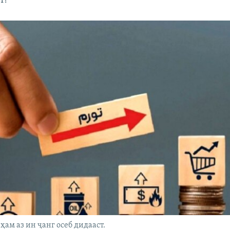
т?
ҳам аз ин ҷанг осеб дидааст.