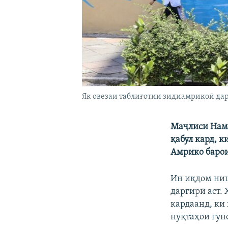
Як овезаи таблиғотии зидиамрикоӣ дар
Маҷлиси Намо
қабул кард, 
Амрико барои
Ин иқдом ниш
даргирӣ аст.
кардаанд, ки
нуқтаҳои гун