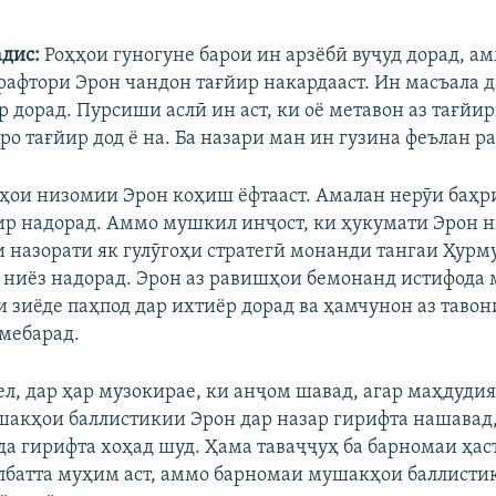
адис:
Роҳҳои гуногуне барои ин арзёбӣ вуҷуд дорад, ам
 рафтори Эрон чандон тағйир накардааст. Ин масъала 
 дорад. Пурсиши аслӣ ин аст, ки оё метавон аз тағйир
о тағйир дод ё на. Ба назари ман ин гузина феълан ра
иҳои низомии Эрон коҳиш ёфтааст. Амалан нерӯи баҳр
р надорад. Аммо мушкил инҷост, ки ҳукумати Эрон 
и назорати як гулӯгоҳи стратегӣ монанди тангаи Ҳурму
 ниёз надорад. Эрон аз равишҳои бемонанд истифода 
 зиёде паҳпод дар ихтиёр дорад ва ҳамчунон аз таво
 мебарад.
ел, дар ҳар музокирае, ки анҷом шавад, агар маҳдудия
акҳои баллистикии Эрон дар назар гирифта нашавад
а гирифта хоҳад шуд. Ҳама таваҷҷуҳ ба барномаи ҳас
албатта муҳим аст, аммо барномаи мушакҳои баллисти