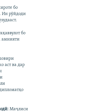
кироте бо
. Ин рӯйдоди
зудааст.
аҳаввулот бо
а амнияти
шовири
о аст ва дар
н
ти
или
 дипломатҳо
одӣ:
Маҷлиси