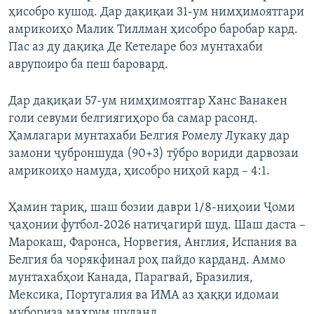
ҳисобро кушод. Дар дақиқаи 31-ум нимҳимоятгари
амрикоиҳо Малик Тиллман ҳисобро баробар кард.
Пас аз ду дақиқа Де Кетеларе боз мунтахаби
аврупоиро ба пеш баровард.
Дар дақиқаи 57-ум нимҳимоятгар Ханс Ванакен
голи севуми белгиягиҳоро ба самар расонд.
Ҳамлагари мунтахаби Белгия Ромелу Лукаку дар
замони ҷуброншуда (90+3) тӯбро вориди дарвозаи
амрикоиҳо намуда, ҳисобро ниҳоӣ кард – 4:1.
Ҳамин тариқ, шаш бозии даври 1/8-ниҳоии Ҷоми
ҷаҳонии футбол-2026 натиҷагирӣ шуд. Шаш даста –
Марокаш, Фаронса, Норвегия, Англия, Испания ва
Белгия ба чорякфинал роҳ пайдо карданд. Аммо
мунтахабҳои Канада, Парагвай, Бразилия,
Мексика, Португалия ва ИМА аз ҳаққи идомаи
мубориза маҳрум шуданд.