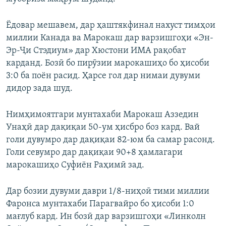
Ёдовар мешавем, дар ҳаштякфинал нахуст тимҳои
миллии Канада ва Марокаш дар варзишгоҳи «Эн-
Эр-Ҷи Стэдиум» дар Хюстони ИМА рақобат
карданд. Бозӣ бо пирӯзии марокашиҳо бо ҳисоби
3:0 ба поён расид. Ҳарсе гол дар нимаи дувуми
дидор зада шуд.
Нимҳимоятгари мунтахаби Марокаш Аззедин
Унаҳӣ дар дақиқаи 50-ум ҳисбро боз кард. Вай
голи дувумро дар дақиқаи 82-юм ба самар расонд.
Голи севумро дар дақиқаи 90+8 ҳамлагари
марокашиҳо Суфиён Раҳимӣ зад.
Дар бозии дувуми даври 1/8-ниҳоӣ тими миллии
Фаронса мунтахаби Парагвайро бо ҳисоби 1:0
мағлуб кард. Ин бозӣ дар варзишгоҳи «Линколн