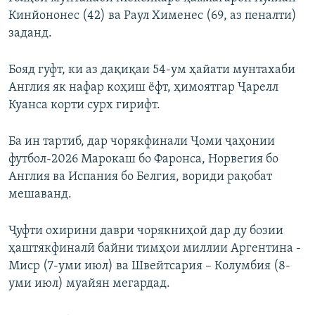
Кинйононес (42) ва Раул Хименес (69, аз пеналти)
заданд.
Бояд гуфт, ки аз дақиқаи 54-ум ҳайати мунтахаби
Англия як нафар коҳиш ёфт, ҳимоятгар Ҷарелл
Куанса корти сурх гирифт.
Ба ин тартиб, дар чорякфинали Ҷоми ҷаҳонии
футбол-2026 Марокаш бо Фаронса, Норвегия бо
Англия ва Испания бо Белгия, вориди рақобат
мешаванд.
Ҷуфти охирини даври чорякниҳоӣ дар ду бозии
ҳаштякфиналӣ байни тимҳои миллии Аргентина -
Миср (7-уми июл) ва Швейтсария – Колумбия (8-
уми июл) муайян мегардад.