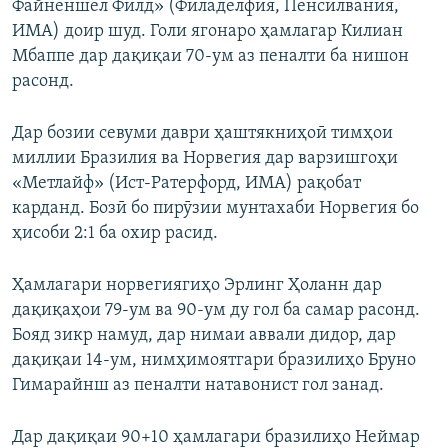
Файненшел Филд» (Филаделфия, Пенсилвания,
ИМА) доир шуд. Голи ягонаро ҳамлагар Килиан
Мбаппе дар дақиқаи 70-ум аз пеналти ба нишон
расонд.
Дар бозии севуми даври ҳаштякниҳоӣ тимҳои
миллии Бразилия ва Норвегия дар варзишгоҳи
«Метлайф» (Ист-Ратерфорд, ИМА) рақобат
карданд. Бозӣ бо пирӯзии мунтахаби Норвегия бо
ҳисоби 2:1 ба охир расид.
Ҳамлагари норвегиягиҳо Эрлинг Ҳоланн дар
дақиқаҳои 79-ум ва 90-ум ду гол ба самар расонд.
Бояд зикр намуд, дар нимаи аввали дидор, дар
дақиқаи 14-ум, нимҳимоятгари бразилиҳо Бруно
Гимарайнш аз пеналти натавонист гол занад.
Дар дақиқаи 90+10 ҳамлагари бразилиҳо Неймар