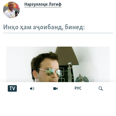
Нарзуллоҳи Латиф
Инҳо ҳам аҷоибанд, бинед:
TV
РУС
Аз марги овозхон Баҳром Ғафурӣ шаш
Ҷустуҷӯ