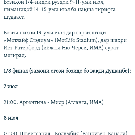
Бозиҳои 1/4-ниҳоӣ рӯзҳои 9–11-уми июл,
ниманиҳоӣ 14–15-уми июл ба нақша гирифта
шудааст.
Бозии ниҳоӣ 19-уми июл дар варзишгоҳи
«Метлайф Стэдиум» (MetLife Stadium), дар шаҳри
Ист-Ратерфорд (иёлати Ню-Ҷерси, ИМА) сурат
мегирад.
1/8 финал (замони оғози бозиҳо бо вақти Душанбе):
7 июл
21:00. Аргентина - Миср (Атланта, ИМА)
8 июл
01:00. Швейтсария - Колумбия (Ванкувер, Канада)