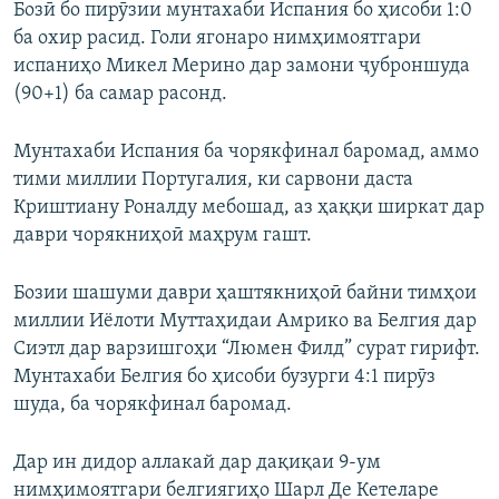
Бозӣ бо пирӯзии мунтахаби Испания бо ҳисоби 1:0
ба охир расид. Голи ягонаро нимҳимоятгари
испаниҳо Микел Мерино дар замони ҷуброншуда
(90+1) ба самар расонд.
Мунтахаби Испания ба чорякфинал баромад, аммо
тими миллии Португалия, ки сарвони даста
Криштиану Роналду мебошад, аз ҳаққи ширкат дар
даври чорякниҳоӣ маҳрум гашт.
Бозии шашуми даври ҳаштякниҳоӣ байни тимҳои
миллии Иёлоти Муттаҳидаи Амрико ва Белгия дар
Сиэтл дар варзишгоҳи “Люмен Филд” сурат гирифт.
Мунтахаби Белгия бо ҳисоби бузурги 4:1 пирӯз
шуда, ба чорякфинал баромад.
Дар ин дидор аллакай дар дақиқаи 9-ум
нимҳимоятгари белгиягиҳо Шарл Де Кетеларе