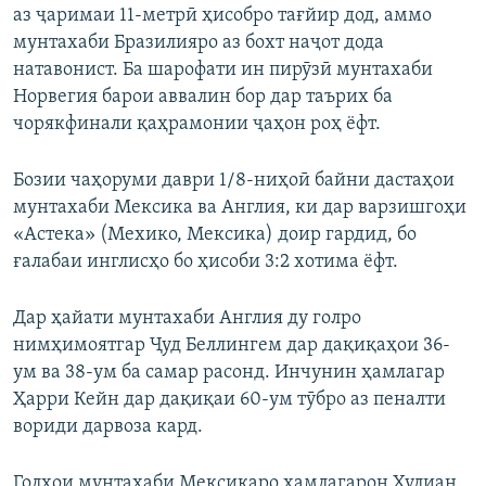
аз ҷаримаи 11-метрӣ ҳисобро тағйир дод, аммо
мунтахаби Бразилияро аз бохт наҷот дода
натавонист. Ба шарофати ин пирӯзӣ мунтахаби
Норвегия барои аввалин бор дар таърих ба
чорякфинали қаҳрамонии ҷаҳон роҳ ёфт.
Бозии чаҳоруми даври 1/8-ниҳоӣ байни дастаҳои
мунтахаби Мексика ва Англия, ки дар варзишгоҳи
«Астека» (Мехико, Мексика) доир гардид, бо
ғалабаи инглисҳо бо ҳисоби 3:2 хотима ёфт.
Дар ҳайати мунтахаби Англия ду голро
нимҳимоятгар Ҷуд Беллингем дар дақиқаҳои 36-
ум ва 38-ум ба самар расонд. Инчунин ҳамлагар
Ҳарри Кейн дар дақиқаи 60-ум тӯбро аз пеналти
вориди дарвоза кард.
Голҳои мунтахаби Мексикаро ҳамлагарон Хулиан