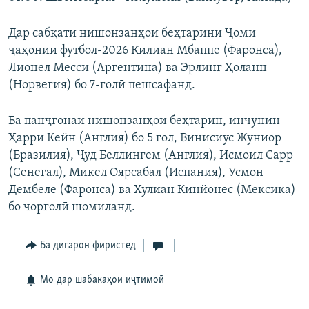
Дар сабқати нишонзанҳои беҳтарини Ҷоми
ҷаҳонии футбол-2026 Килиан Мбаппе (Фаронса),
Лионел Месси (Аргентина) ва Эрлинг Ҳоланн
(Норвегия) бо 7-голӣ пешсафанд.
Ба панҷгонаи нишонзанҳои беҳтарин, инчунин
Ҳарри Кейн (Англия) бо 5 гол, Винисиус Жуниор
(Бразилия), Ҷуд Беллингем (Англия), Исмоил Сарр
(Сенегал), Микел Оярсабал (Испания), Усмон
Дембеле (Фаронса) ва Хулиан Кинйонес (Мексика)
бо чорголӣ шомиланд.
Ба дигарон фиристед
Мо дар шабакаҳои иҷтимоӣ