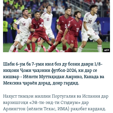
ГУЗОРИШҲОИ РАДИОӢ
Русский
ПАЙГИРӢ КУНЕД
Ҳамаи сомонаҳои RFE/RL
Шаби 6-ум ба 7-уми июл боз ду бозии даври 1/8-
ниҳоии Ҷоми ҷаҳонии футбол-2026, ки дар се
кишвар - Иёлоти Муттаҳидаи Амрико, Канада ва
Мексика ҷараён дорад, доир гардид.
Нахуст тимҳои миллии Португалия ва Испания дар
варзишгоҳи «Эй-ти-энд-ти Стэдиум» дар
Арлингтон (иёлати Техас, ИМА) рақобат карданд.