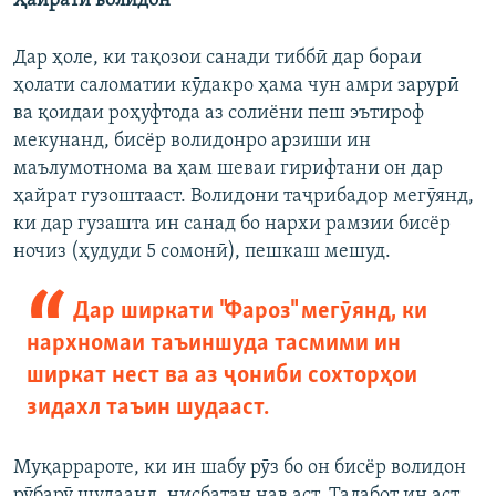
Ҳайрати волидон
Дар ҳоле, ки тақозои санади тиббӣ дар бораи
ҳолати саломатии кӯдакро ҳама чун амри зарурӣ
ва қоидаи роҳуфтода аз солиёни пеш эътироф
мекунанд, бисёр волидонро арзиши ин
маълумотнома ва ҳам шеваи гирифтани он дар
ҳайрат гузоштааст. Волидони таҷрибадор мегӯянд,
ки дар гузашта ин санад бо нархи рамзии бисёр
ночиз (ҳудуди 5 сомонӣ), пешкаш мешуд.
Дар ширкати "Фароз" мегӯянд, ки
нархномаи таъиншуда тасмими ин
ширкат нест ва аз ҷониби сохторҳои
зидахл таъин шудааст.
Муқаррароте, ки ин шабу рӯз бо он бисёр волидон
рӯбарӯ шудаанд, нисбатан нав аст. Талабот ин аст,