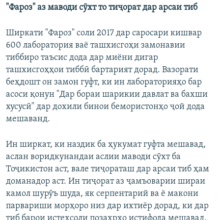
"Фароз" аз маводи сӯхт то тиҷорат дар арсаи тиб
Ширкати "Фароз" соли 2017 дар саросари кишвар
600 лаборатория ваё ташхисгоҳи замонавии
тиббиро таъсис дода дар миёни дигар
ташхисгоҳҳои тиббӣ бартарият дорад. Вазорати
беҳдошт он замон гуфт, ки ин лабораторияҳо бар
асоси қонун "Дар бораи шарикии давлат ва бахши
хусусӣ" дар дохили бинои бемористонҳо ҷой дода
мешаванд.
Ин ширкат, ки наздик ба ҳукумат гуфта мешавад,
аслан воридкунандаи аслии маводи сӯхт ба
Тоҷикистон аст, вале тиҷораташ дар арсаи тиб ҳам
доманадор аст. Ин тиҷорат аз ҷамъоварии шираи
камол шурӯъ шуда, як серпентарий ва ё макони
парвариши морҳоро низ дар ихтиёр дорад, ки дар
тиб барои истеҳсоли позаҳрҳо истифода мешавад.