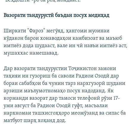
"Беҳдоштӣ"-ро ба роҳ мондааст."
Вазорати тандурустӣ баъдан посух медиҳад
Ширкати "Фароз" мегӯяд, ҳангоми муоинаи
кӯдакон барои хонаводаҳои камбизоат ва маъюб
имтиёз дода шудааст, вале ин чӣ навъи имтиёз аст,
мушаххас намешавад.
Дар вазорати тандурустии Тоҷикистон замони
таҳияи ин гузориш ба саволи Радиои Озодӣ дар
бораи сабабҳои ба чунин тарз нархгузорӣ шудани
арзиши маълумотномаҳо посух надоданд. Як
корманди вазорат дар тамоси телефонӣ рӯзи 17-
уми август ба Радиои Озодӣ гуфт, масъалаи
нархномаи ташхисгоҳҳоро меомӯзанд ва сипас ба
матбуот шарҳ хоҳанд дод.