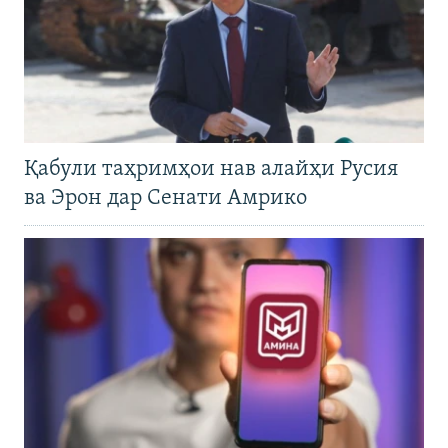
Қабули таҳримҳои нав алайҳи Русия
ва Эрон дар Сенати Амрико