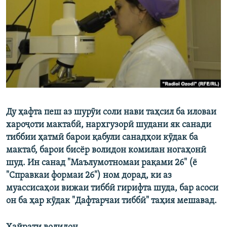
ГУЗОРИШҲОИ РАДИОӢ
Русский
ПАЙГИРӢ КУНЕД
Ду ҳафта пеш аз шурӯи соли нави таҳсил ба иловаи
Ҳамаи сомонаҳои RFE/RL
хароҷоти мактабӣ, нархгузорӣ шудани як санади
тиббии ҳатмӣ барои қабули санадҳои кӯдак ба
мактаб, барои бисёр волидон комилан ногаҳонӣ
шуд. Ин санад "Маълумотномаи рақами 26" (ё
"Справкаи формаи 26") ном дорад, ки аз
муассисаҳои вижаи тиббӣ гирифта шуда, бар асоси
он ба ҳар кӯдак "Дафтарчаи тиббӣ" таҳия мешавад.