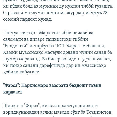
ки кӯдак бояд аз муоинаи ду нуқтаи тиббӣ гузашта,
бар асоси маълумотномаи мазкур дар маҷмӯъ 78
сомонӣ пардохт кунад.
Ин муассисаҳо - Маркази тибби оилавӣ ва
саломатӣ ва дигаре ташхисгоҳи тиббии
"Беҳдоштӣ"-и марбут ба ҶСП "Фароз" мебошанд.
Ҳамин муассисаҳо масъули додани чунин санад ба
шумор мераванд. Ба бисёр волидон гуфта шудааст,
ки танҳо санади дарёфтшуда дар ин муассисаҳо
қобили қабул аст.
"Фароз": Нархномаро вазорати беҳдошт таъин
кардааст
Ширкати "Фароз", ки аслан ҳамчун ширкати
воридкунанадаи аслии маводи сӯхт ба Тоҷикистон