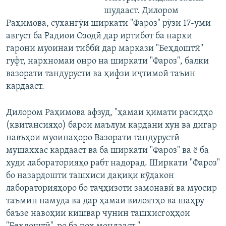
шудааст. Дилором
Раҳимова, сухангӯи ширкати "Фароз" рӯзи 17-уми
август ба Радиои Озодӣ дар иртибот ба нархи
гарони муоинаи тиббӣ дар маркази "Беҳдоштӣ"
гуфт, нархномаи онро на ширкати "Фароз", балки
вазорати тандурусти ва ҳифзи иҷтимоӣ таъин
кардааст.
Дилором Раҳимова афзуд, "ҳамаи қимати расидҳо
(квитансияҳо) барои маълум кардани хун ва дигар
навъҳои муоинаҳоро Вазорати тандурустӣ
мушаххас кардааст ва ба ширкати "Фароз" ва ё ба
худи лабораторияҳо рабт надорад. Ширкати "Фароз"
бо назардошти ташхиси дақиқи кӯдакон
лабораторияҳоро бо таҷҳизоти замонавӣ ва муосир
таъмин намуда ва дар ҳамаи вилоятҳо ва шаҳру
баъзе навоҳии кишвар чунин ташхисгоҳҳои