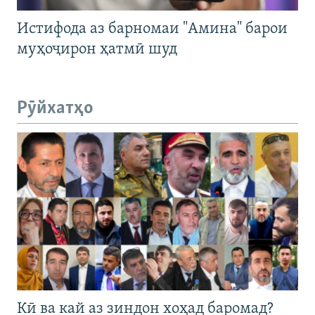
Истифода аз барномаи "Амина" барои
муҳоҷирон ҳатмӣ шуд
Рӯйхатҳо
Кӣ ва кай аз зиндон хоҳад баромад?