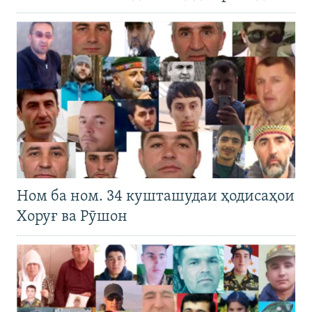
Ном ба ном. 34 кушташудаи ҳодисаҳои
Хоруғ ва Рӯшон