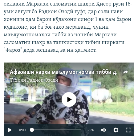
оилавии Маркази саломатии шаҳри Ҳисор рӯзи 16-
уми август ба Радиои Озодӣ гуфт, дар соли нави
хониши ҳам барои кӯдакони синфи 1 ва ҳам барои
кӯдаконе, ки ба боғчаҳо мераванд, чунин
маълумотномаҳои тиббӣ аз ҷониби Маркази
саломатии шаҳр ва ташхисгоҳи тибии ширкати
"Фароз" дода мешавад ва ин ҳатмист.
Афзоиши нархи маълумотномаи тиббӣ дар Тоҷикистон
Таҳияи
Радиои Озодӣ
Феълан кор намекунад
0:00
2:26