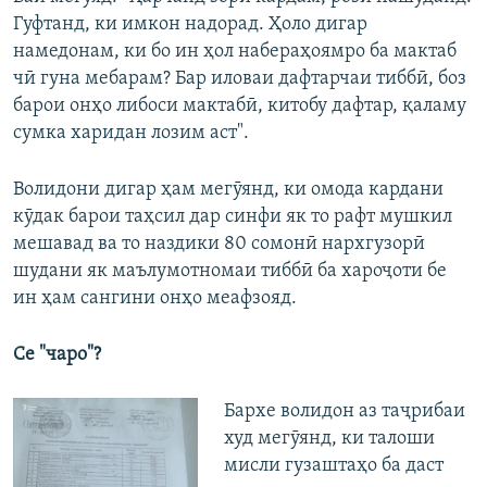
Гуфтанд, ки имкон надорад. Ҳоло дигар
намедонам, ки бо ин ҳол набераҳоямро ба мактаб
чӣ гуна мебарам? Бар иловаи дафтарчаи тиббӣ, боз
барои онҳо либоси мактабӣ, китобу дафтар, қаламу
сумка харидан лозим аст".
Волидони дигар ҳам мегӯянд, ки омода кардани
кӯдак барои таҳсил дар синфи як то рафт мушкил
мешавад ва то наздики 80 сомонӣ нархгузорӣ
шудани як маълумотномаи тиббӣ ба хароҷоти бе
ин ҳам сангини онҳо меафзояд.
Се "чаро"?
Бархе волидон аз таҷрибаи
худ мегӯянд, ки талоши
мисли гузаштаҳо ба даст