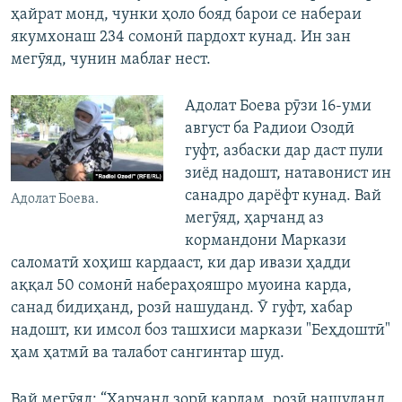
ҳайрат монд, чунки ҳоло бояд барои се набераи
якумхонаш 234 сомонӣ пардохт кунад. Ин зан
мегӯяд, чунин маблағ нест.
Адолат Боева рӯзи 16-уми
август ба Радиои Озодӣ
гуфт, азбаски дар даст пули
зиёд надошт, натавонист ин
санадро дарёфт кунад. Вай
Адолат Боева.
мегӯяд, ҳарчанд аз
кормандони Маркази
саломатӣ хоҳиш кардааст, ки дар ивази ҳадди
аққал 50 сомонӣ набераҳояшро муоина карда,
санад бидиҳанд, розӣ нашуданд. Ӯ гуфт, хабар
надошт, ки имсол боз ташхиси маркази "Беҳдоштӣ"
ҳам ҳатмӣ ва талабот сангинтар шуд.
Вай мегӯяд: “Ҳарчанд зорӣ кардам, розӣ нашуданд.