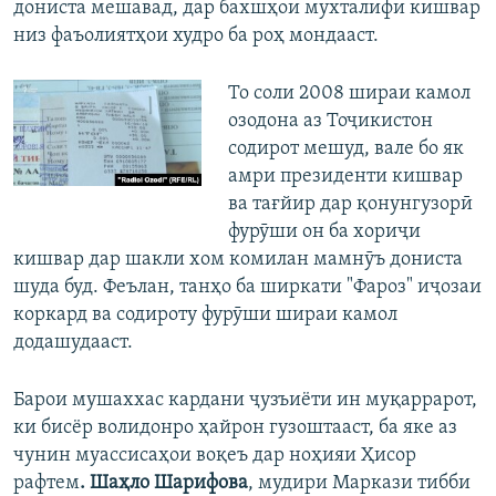
дониста мешавад, дар бахшҳои мухталифи кишвар
низ фаъолиятҳои худро ба роҳ мондааст.
То соли 2008 шираи камол
озодона аз Тоҷикистон
содирот мешуд, вале бо як
амри президенти кишвар
ва тағйир дар қонунгузорӣ
фурӯши он ба хориҷи
кишвар дар шакли хом комилан мамнӯъ дониста
шуда буд. Феълан, танҳо ба ширкати "Фароз" иҷозаи
коркард ва содироту фурӯши шираи камол
додашудааст.
Барои мушаххас кардани ҷузъиёти ин муқаррарот,
ки бисёр волидонро ҳайрон гузоштааст, ба яке аз
чунин муассисаҳои воқеъ дар ноҳияи Ҳисор
рафтем
. Шаҳло Шарифова
, мудири Маркази тибби