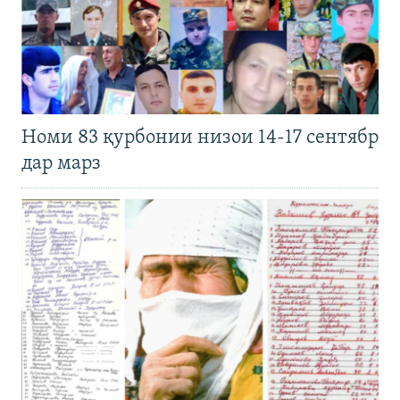
Номи 83 қурбонии низои 14-17 сентябр
дар марз