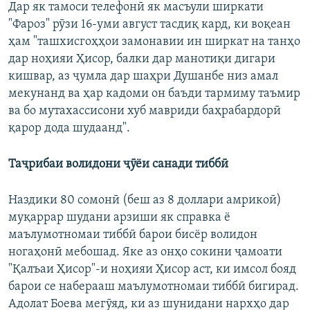
Дар як тамоси телефонӣ як масъули ширкати
"Фароз" рӯзи 16-уми август тасдиқ кард, ки воқеан
ҳам "ташхисгоҳҳои замонавии ин ширкат на танҳо
дар ноҳияи Ҳисор, балки дар манотиқи дигари
кишвар, аз ҷумла дар шаҳри Душанбе низ амал
мекунанд ва ҳар кадоми он баъди тармиму таъмир
ва бо мутахассисони хуб мавриди баҳрабардорӣ
қарор дода шудаанд".
Таҷрибаи волидони ҷӯёи санади тиббӣ
Наздики 80 сомонӣ (беш аз 8 доллари амрикоӣ)
муқаррар шудани арзиши як справка ё
маълумотномаи тиббӣ барои бисёр волидон
ногаҳонӣ мебошад. Яке аз онҳо сокини ҷамоати
"Қалъаи Ҳисор"-и ноҳияи Ҳисор аст, ки имсол бояд
барои се наберааш маълумотномаи тиббӣ бигирад.
Адолат Боева мегӯяд, ки аз шунидани нархҳо дар