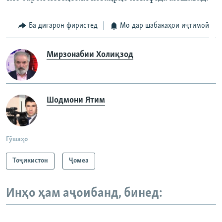
Ба дигарон фиристед
Мо дар шабакаҳои иҷтимоӣ
Мирзонабии Холиқзод
Шодмони Ятим
Гӯшаҳо
Тоҷикистон
Ҷомeа
Инҳо ҳам аҷоибанд, бинед: