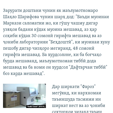
Зарурати доштани чунин як маълумотномаро
Шаҳло Шарифова чунин шарҳ дод: "Баъди муоинаи
Маркази саломатии мо, ки гӯшу чашму дигар
узвҳои бадани кӯдак муоина мешавад, аз ҳар
соҳиби кӯдак 30 сомонӣ гирифта мешавад ва аз
ҷониби лабораторияи "Беҳдоштӣ", ки муоинаи хуну
пешобу дигар чизҳоро мегиранд, 48 сомонӣ
гирифта мешавад. Ба хурдсолоне, ки ба боғчаҳо
бурда мешаванд, маълумотномаи тиббӣ дода
мешавад ва ба номи он хурдсол "Дафтарчаи тиббӣ"
боз карда мешавад".
Дар ширкати "Фароз"
мегӯянд, ки нархномаи
таъиншуда тасмими ин
ширкат нест ва аз ҷониби
сохторҳои зидахл таъин