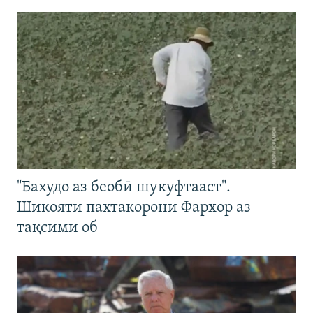
"Бахудо аз беобӣ шукуфтааст".
Шикояти пахтакорони Фархор аз
тақсими об