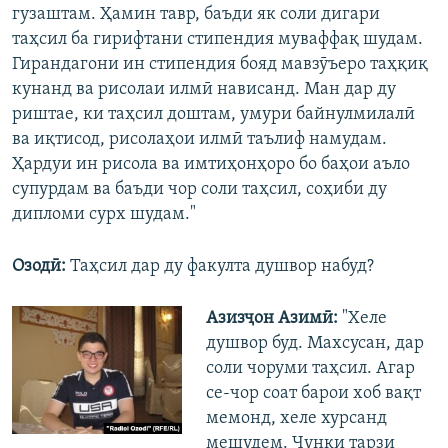
гузаштам. Ҳамин тавр, баъди як соли дигари
таҳсил ба гирифтани стипендия муваффақ шудам.
Гирандагони ин стипендия бояд мавзӯъеро таҳқиқ
кунанд ва рисолаи илмӣ нависанд. Ман дар ду
риштае, ки таҳсил доштам, умури байнулмилалӣ
ва иқтисод, рисолаҳои илмӣ таълиф намудам.
Ҳардуи ин рисола ва имтиҳонҳоро бо баҳои аъло
супурдам ва баъди чор соли таҳсил, соҳиби ду
дипломи сурх шудам."
Озодӣ:
Таҳсил дар ду факулта душвор набуд?
Азизҷон Азимӣ:
"Хеле
душвор буд. Махсусан, дар
соли чоруми таҳсил. Агар
се-чор соат барои хоб вақт
мемонд, хеле хурсанд
мешудем. Чунки тарзи