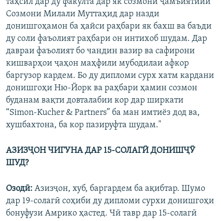
таҳсил дар ду факулта дар як созмони ҷамъиятиии
Созмони Милали Муттаҳид дар назди
донишгоҳамон ба ҳайси раҳбари як бахш ва баъди
ду соли фаъолият раҳбари он интихоб шудам. Дар
давраи фаъолият бо чандин вазир ва сафирони
кишварҳои ҷаҳон маҳфили мубодилаи афкор
баргузор кардем. Бо ду дипломи сурх хатм кардани
донишгоҳи Ню-Йорк ва раҳбари ҳамин созмон
буданам вақти довталабии кор дар ширкати
“Simon-Kucher & Partners” ба ман имтиёз дод ва,
хушбахтона, ба кор пазируфта шудам."
АЗИЗҶОН ЧИГУНА ДАР 15-СОЛАГӢ ДОНИШҶӮ
ШУД?
Озодӣ:
Азизҷон, хуб, баргардем ба ақибтар. Шумо
дар 19-солагӣ соҳиби ду дипломи сурхи донишгоҳи
бонуфузи Амрико ҳастед. Чӣ тавр дар 15-солагӣ