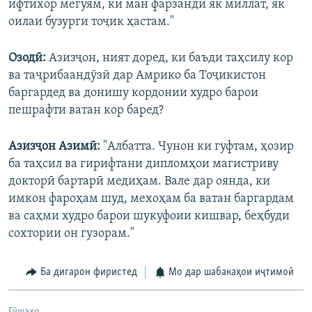
ифтихор мегӯям, ки ман фарзанди як миллат, як
оилаи бузурги тоҷик ҳастам."
Озодӣ:
Азизҷон, ният доред, ки баъди таҳсилу кор
ва таҷрибаандӯзӣ дар Амрико ба Тоҷикистон
баргардед ва донишу кордонии худро барои
пешрафти ватан кор баред?
Азизҷон Азимӣ:
"Албaтта. Чунон ки гуфтам, ҳозир
ба таҳсил ва гирифтани дипломҳои магистриву
докторӣ бартарӣ медиҳам. Вале дар оянда, ки
имкон фароҳам шуд, мехоҳам ба ватан баргардам
ва саҳми худро барои шукуфоии кишвар, беҳбуди
сохтории он гузорам."
Ба дигарон фиристед
Мо дар шабакаҳои иҷтимоӣ
Гӯшаҳо