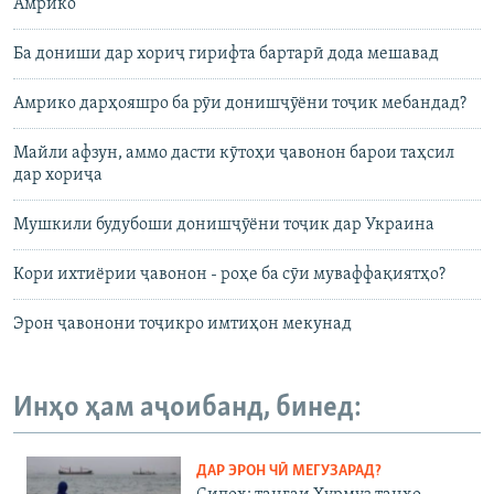
Амрико
Ба дониши дар хориҷ гирифта бартарӣ дода мешавад
Амрико дарҳояшро ба рӯи донишҷӯёни тоҷик мебандад?
Майли афзун, аммо дасти кӯтоҳи ҷавонон барои таҳсил
дар хориҷа
Мушкили будубоши донишҷӯёни тоҷик дар Украина
Кори ихтиёрии ҷавонон - роҳе ба сӯи муваффақиятҳо?
Эрон ҷавонони тоҷикро имтиҳон мекунад
Инҳо ҳам аҷоибанд, бинед:
ДАР ЭРОН ЧӢ МЕГУЗАРАД?