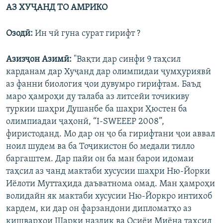
АЗ ХУҶАНД ТО АМРИКО
Озодӣ:
Ин чӣ гуна сурат гирифт ?
Азизҷон Азимӣ:
"Вақти дaр синфи 9 таҳсил
карданам дар Хуҷанд дар олимпидаи ҷумҳуриявӣ
аз фанни биология ҷои дувумро гирифтам. Баъд
мaро ҳамроҳи ду талаба аз литсейи точикиву
туркии шаҳри Душанбе ба шаҳри Ҳюстен ба
олимпиадаи ҷаҳонӣ, “I-SWEEEP 2008”,
фиристоданд. Мо дар он ҷо ба гирифтани ҷои аввал
ноил шудем ва ба Тоҷикистон бо медали тилло
баргаштем. Дар пайи он ба ман барои идомаи
таҳсил аз чанд мактаби хусусии шаҳри Ню-Йорки
Иёлоти Муттаҳида даъватнома омад. Ман ҳамроҳи
волидайн як мактаби хусусии Ню-Йоркро интихоб
кардем, ки дар oн фарзандони дипломатҳо аз
кишварҳои Шарқи наздик ва Осиёи Миёна таҳсил