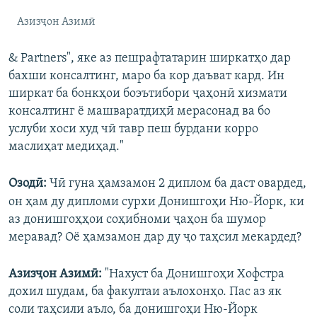
Азизҷон Азимӣ
& Partners", яке аз пешрафтатарин ширкатҳо дар
бахши консалтинг, маро ба кор даъват кард. Ин
ширкат ба бонкҳои боэътибори ҷаҳонӣ хизмати
консалтинг ё машваратдиҳӣ мерасонад ва бо
услуби хоси худ чӣ тавр пеш бурдани корро
маслиҳат медиҳад."
Озодӣ:
Чӣ гуна ҳамзамон 2 диплом ба даст овардед,
он ҳам ду дипломи сурхи Донишгоҳи Ню-Йорк, ки
аз донишгоҳҳои соҳибноми ҷаҳон ба шумор
меравад? Оё ҳамзамон дар ду ҷо таҳсил мекардед?
Азизҷон Азимӣ:
"Нахуст ба Донишгоҳи Хофстра
дохил шудам, ба факултаи аълохонҳо. Пас аз як
соли таҳсили аъло, ба донишгоҳи Ню-Йорк