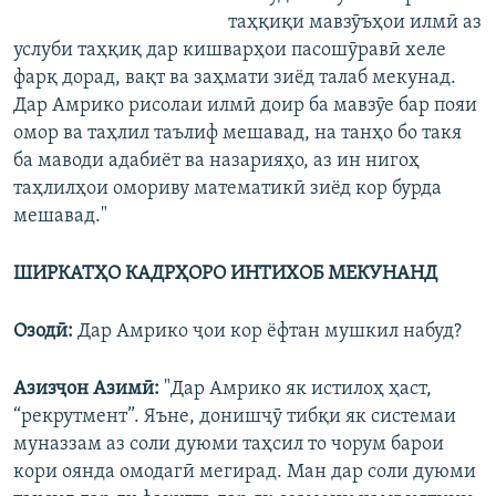
таҳқиқи мавзӯъҳои илмӣ аз
услуби таҳқиқ дар кишварҳои пасошӯравӣ хеле
фарқ дорад, вақт ва заҳмати зиёд талаб мекунад.
Дар Амрико рисолаи илмӣ доир ба мавзӯе бар пояи
омор ва таҳлил таълиф мешавад, на танҳо бо такя
ба маводи адабиёт ва назарияҳо, аз ин нигоҳ
таҳлилҳои омориву математикӣ зиёд кор бурда
мешавад."
ШИРКАТҲО КАДРҲОРО ИНТИХОБ МЕКУНАНД
Озодӣ:
Дар Амрико ҷои кор ёфтан мушкил набуд?
Азизҷон Азимӣ:
"Дар Амрико як истилоҳ ҳаст,
“рекрутмент”. Яъне, донишҷӯ тибқи як системаи
муназзам аз соли дуюми таҳсил то чорум барои
кори оянда омодагӣ мегирад. Ман дар соли дуюми