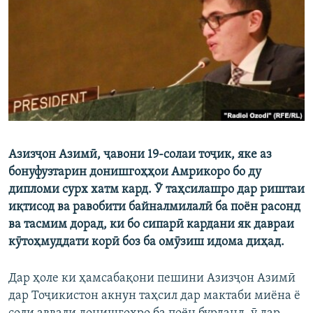
ГУЗОРИШҲОИ РАДИОӢ
Русский
ПАЙГИРӢ КУНЕД
Азизҷон Азимӣ, ҷавони 19-солаи тоҷик, яке аз
Ҳамаи сомонаҳои RFE/RL
бонуфузтарин донишгоҳҳои Амрикоро бо ду
дипломи сурх хатм кард. Ӯ таҳсилашро дар риштаи
иқтисод ва равобити байналмилалӣ ба поён расонд
ва тасмим дорад, ки бо сипарӣ кардани як давраи
кӯтоҳмуддати корӣ боз ба омӯзиш идома диҳад.
Дар ҳоле ки ҳамсабақони пешини Азизҷон Азимӣ
дар Тоҷикистон акнун таҳсил дар мактаби миёна ё