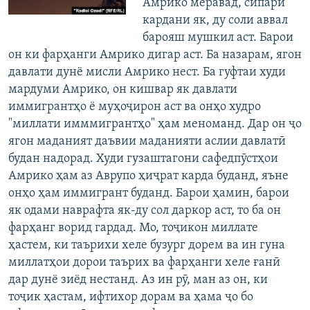
Амрико меравад, сипарӣ
кардани як, ду соли аввал
барояш мушкил аст. Барои
он ки фарҳанги Амрико дигар аст. Ба назарам, ягон
давлати дунё мисли Амрико нест. Ба гуфтаи худи
мардуми Амрико, он кишвар як давлати
иммигрантҳо ё муҳоҷирон аст ва онҳо худро
"миллати имммигрантҳо" ҳам меноманд. Дар он ҷо
ягон маданият даъвии маданияти аслии давлатӣ
будан надорад. Худи гузаштагони сафедпӯстҳои
Амрико ҳам аз Аврупо ҳиҷрат карда буданд, яъне
онҳо ҳам иммигрант буданд. Барои ҳамин, барои
як одами наврафта як-ду сол даркор аст, то ба он
фарҳанг ворид гардад. Мо, тоҷикон миллате
ҳастем, ки таърихи хеле бузург дорем ва ин гуна
миллатҳои дорои таърих ва фарҳанги хеле ғанӣ
дар дунё зиёд нестанд. Аз ин рӯ, ман аз он, ки
тоҷик ҳастам, ифтихор дорам ва ҳама ҷо бо