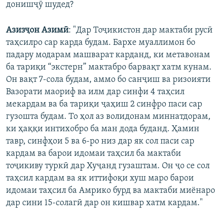
донишҷӯ шудед?
Азизҷон Азимӣ
: "Дар Тоҷикистон дар мактаби русӣ
таҳсилро сар карда будам. Бархе муаллимон бо
падару модарам машварат карданд, ки метавонам
ба тариқи “экстерн” мактабро барвақт хатм кунам.
Он вақт 7-сола будам, аммо бо санҷиш ва ризоияти
Вазорати маориф ва илм дар синфи 4 таҳсил
мекардам ва ба тариқи ҷаҳиш 2 синфро паси сар
гузошта будам. То ҳол аз волидонам миннатдорам,
ки ҳаққи интихобро ба ман дода буданд. Ҳамин
тавр, синфҳои 5 ва 6-ро низ дар як сол паси сар
кардам ва барои идомаи таҳсил ба мактаби
тоҷикиву туркӣ дар Хуҷанд гузаштам. Он ҷо се сол
таҳсил кардам ва як иттифоқи хуш маро барои
идомаи таҳсил ба Амрико бурд ва мактаби миёнаро
дар сини 15-солагӣ дар он кишвар хатм кардам."