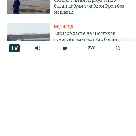
Сипоҳ: тангаи Ҳурмуз танҳо
баъди қабули талабҳои Эрон боз
мешавад
ИҚТИСОД
Қарздор ҳаст ё не? Посухҳои
гуногуни мақомот дар бораи
корхонаи чинӣ
TV
РУС
МИНТАҚАҲО
"Бахудо аз беобӣ шукуфтааст".
Шикояти пахтакорони Фархор аз
Ҷустуҷӯ
тақсими об
ҶАВОНОН
Даъват дар Қирғизистон: арақро
бирез, то дигарон нанӯшанд
ҲОДИСА
Занозанӣ дар "Арбоб". Як кас