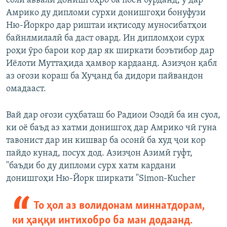
соли аввали донишгоҳро ба поён бурданд, ӯ дар
Амрико ду дипломи сурхи донишгоҳи бонуфузи
Ню-Йоркро дар риштаи иқтисоду муносибатҳои
байнлмилалӣ ба даст овард. Ин дипломҳои сурх
роҳи ӯро барои кор дар як ширкати боэътибор дар
Иёлоти Муттаҳида ҳамвор кардаанд. Азизҷон қабл
аз оғози кораш ба Хуҷанд ба дидори пайвандон
омадааст.
Вай дар оғози суҳбаташ бо Радиои Озодӣ ба ин суол,
ки оё баъд аз хатми донишгоҳ дар Амрико чӣ гуна
тавонист дар ин кишвар ба осонӣ ба худ ҷои кор
пайдо кунад, посух дод. Азизҷон Азимӣ гуфт, ​
"баъди бо ду дипломи сурх хатм кардани
донишгоҳи Ню-Йорк ширкати "Simon-Kucher
То ҳол аз волидонам миннатдорам,
ки ҳаққи интихобро ба ман додаанд.