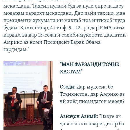
мекарданд. Таҳсил пулакӣ буд ва пули онро падару
модарам пардохт мекарданд. Дар пайи таҳсил, ман
президенти хукумати ин мактаб низ интихоб шуда
будам. Ҳамин тавр, 4 синф: 9 - 12 -ро дар ИМА хатм
кардам ва дар 15-солагӣ соҳиби мукофоти давлатии
Амрико аз номи Президент Барак Обама
гардидам."
"МАН ФАРЗАНДИ ТОҶИК
ҲАСТАМ"
Озодӣ:
Дар муқосиа бо
Тоҷикистон, дар Амрико аз
чӣ зиёд писандатон меояд?
Азизҷон Азимӣ:
"Вақте як
ҷавон аз кишвари дигар ба