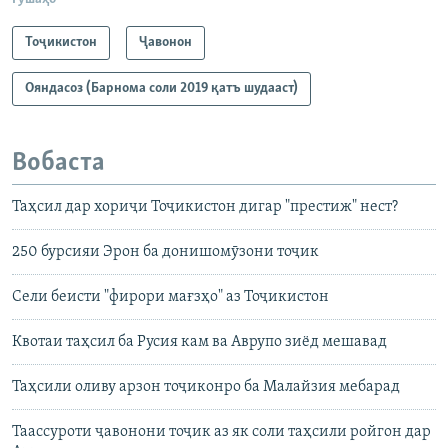
Тоҷикистон
Ҷавонон
Ояндасоз (Барнома соли 2019 қатъ шудааст)
Вобаста
Таҳсил дар хориҷи Тоҷикистон дигар "престиж" нест?
250 бурсияи Эрон ба донишомӯзони тоҷик
Сели беисти "фирори мағзҳо" аз Тоҷикистон
Квотаи таҳсил ба Русия кам ва Аврупо зиёд мешавад
Таҳсили оливу арзон тоҷиконро ба Малайзия мебарад
Таассуроти ҷавонони тоҷик аз як соли таҳсили ройгон дар