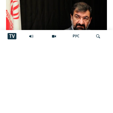
TV
РУС
Мӯҳсин Ризоӣ дабири Шӯрои олии
Ҷустуҷӯ
амнияти миллии Эрон шуд