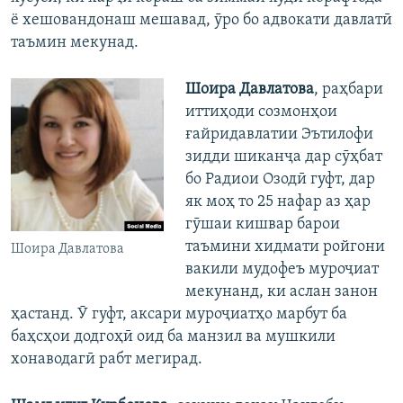
ё хешовандонаш мешавад, ӯро бо адвокати давлатӣ
таъмин мекунад.
Шоира Давлатова
, раҳбари
иттиҳоди созмонҳои
ғайридавлатии Эътилофи
зидди шиканҷа дар сӯҳбат
бо Радиои Озодӣ гуфт, дар
як моҳ то 25 нафар аз ҳар
гӯшаи кишвар барои
таъмини хидмати ройгони
Шоира Давлатова
вакили мудофеъ муроҷиат
мекунанд, ки аслан занон
ҳастанд. Ӯ гуфт, аксари муроҷиатҳо марбут ба
баҳсҳои додгоҳӣ оид ба манзил ва мушкили
хонаводагӣ рабт мегирад.