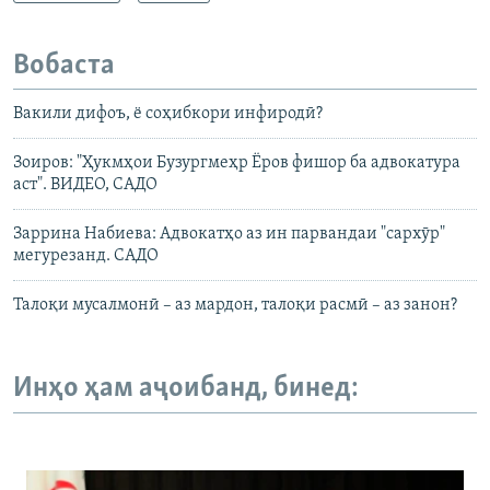
Вобаста
Вакили дифоъ, ё соҳибкори инфиродӣ?
Зоиров: "Ҳукмҳои Бузургмеҳр Ёров фишор ба адвокатура
аст". ВИДЕО, САДО
Заррина Набиева: Адвокатҳо аз ин парвандаи "сархӯр"
мегурезанд. САДО
Талоқи мусалмонӣ – аз мардон, талоқи расмӣ – аз занон?
Инҳо ҳам аҷоибанд, бинед: