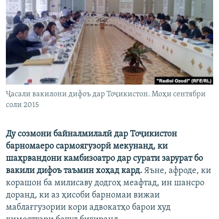
ГУЗОРИШҲОИ РАДИОӢ
Русский
ПАЙГИРӢ КУНЕД
Ҷасали вакилони дифоъ дар Тоҷикистон. Моҳи сентябри
соли 2015
Ҳамаи сомонаҳои RFE/RL
Ду созмони байналмилалӣ дар Тоҷикистон
барномаеро сармоягузорӣ мекунанд, ки
шаҳрвандони камбизоатро дар сурати зарурат бо
вакили дифоъ таъмин хоҳад кард.
Яъне, афроде, ки
корашон ба милисаву додгоҳ меафтад, ин шансро
доранд, ки аз ҳисоби барномаи вижаи
маблағгузории кори адвокатҳо барои худ