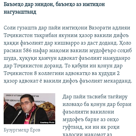
Баъзеҳо дар зиндон, баъзеҳо аз имтиҳон
нагузаштанд
Соли гузашта дар пайи имтиҳони Вазорати адлияи
Тоҷикистон тақрибан якуним ҳазор вакили дифоъ
ҳаққи фаъолият дар кишварро аз даст доданд. Ҳоло
расман 586 нафар мақоми вакили мудофеъро соҳиб
шуда, ҳуқуқи ҳамчун адвокат фаъолият намуданро
дар Тоҷикистон доранд. То қабули ин қонун дар
Тоҷикистон 8 коллегияи адвокатҳо ва ҳудуди 2
ҳазор адвокат ё вакили дифоъ фаъолият мекарданд.
Дар пайи тасвиби тағйиру
иловаҳо ба қонун дар бораи
фаъолияти вакилони
мудофеъ бархе аз онҳо
гуфтанд, ки ин як роҳи
Бузургмеҳр Ёров
халосии мақомот аз