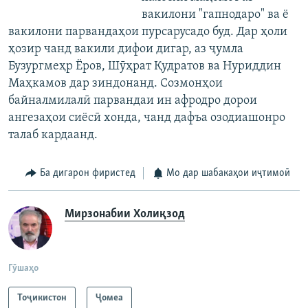
вакилони "гапнодаро" ва ё
вакилони парвандаҳои пурсарусадо буд. Дар ҳоли
ҳозир чанд вакили дифои дигар, аз ҷумла
Бузургмеҳр Ёров, Шӯҳрат Қудратов ва Нуриддин
Маҳкамов дар зиндонанд. Созмонҳои
байналмилалӣ парвандаи ин афродро дорои
ангезаҳои сиёсӣ хонда, чанд дафъа озодиашонро
талаб кардаанд.
Ба дигарон фиристед
Мо дар шабакаҳои иҷтимоӣ
Мирзонабии Холиқзод
Гӯшаҳо
Тоҷикистон
Ҷомeа