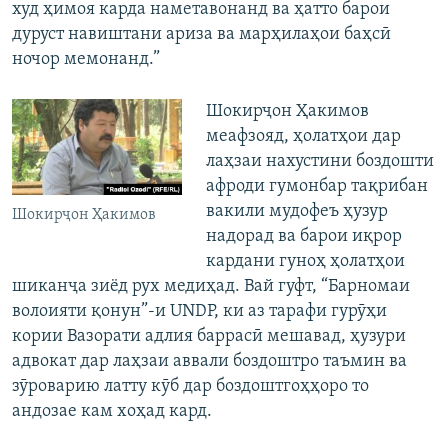
худ ҳимоя карда наметавонанд ва ҳатто барои
дуруст навиштани ариза ва марҳилаҳои баҳсӣ
ночор мемонанд.”
Шокирҷон Ҳакимов
меафзояд, ҳолатҳои дар
лаҳзаи нахустини боздошти
афроди гумонбар тақрибан
вакили мудофеъ ҳузур
Шокирҷон Ҳакимов
надорад ва барои иқрор
кардани гуноҳ ҳолатҳои
шиканҷа зиёд рух медиҳад. Вай гуфт, “Барномаи
волоияти қонун”-и UNDP, ки аз тарафи гурӯҳи
кории Вазорати адлия баррасӣ мешавад, ҳузури
адвокат дар лаҳзаи аввали боздоштро таъмин ва
зӯроварию латту кӯб дар боздоштгоҳҳоро то
андозае кам хоҳад кард.