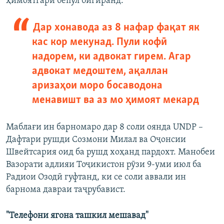
ҳимоятгари бепул бигиранд.
Дар хонавода аз 8 нафар фақат як
кас кор мекунад. Пули кофӣ
надорем, ки адвокат гирем. Агар
адвокат медоштем, ақаллан
аризаҳои моро босаводона
менавишт ва аз мо ҳимоят мекард
Маблағи ин барномаро дар 8 соли оянда UNDP –
Дафтари рушди Созмони Милал ва Оҷонсии
Швейтсария оид ба рушд хоҳанд пардохт. Манобеи
Вазорати адлияи Тоҷикистон рӯзи 9-уми июл ба
Радиои Озодӣ гуфтанд, ки се соли аввали ин
барнома давраи таҷрубавист.
"Телефони ягона ташкил мешавад"