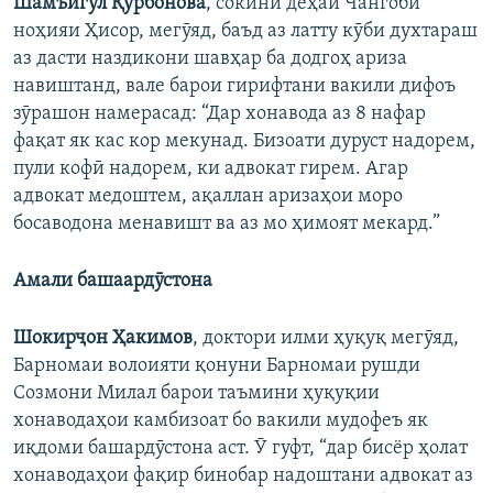
Шамъигул Қурбонова
, сокини деҳаи Чангоби
ноҳияи Ҳисор, мегӯяд, баъд аз латту кӯби духтараш
аз дасти наздикони шавҳар ба додгоҳ ариза
навиштанд, вале барои гирифтани вакили дифоъ
зӯрашон намерасад: “Дар хонавода аз 8 нафар
фақат як кас кор мекунад. Бизоати дуруст надорем,
пули кофӣ надорем, ки адвокат гирем. Агар
адвокат медоштем, ақаллан аризаҳои моро
босаводона менавишт ва аз мо ҳимоят мекард.”
Амали башаардӯстона
Шокирҷон Ҳакимов
, доктори илми ҳуқуқ мегӯяд,
Барномаи волоияти қонуни Барномаи рушди
Созмони Милал барои таъмини ҳуқуқии
хонаводаҳои камбизоат бо вакили мудофеъ як
иқдоми башардӯстона аст. Ӯ гуфт, “дар бисёр ҳолат
хонаводаҳои фақир бинобар надоштани адвокат аз