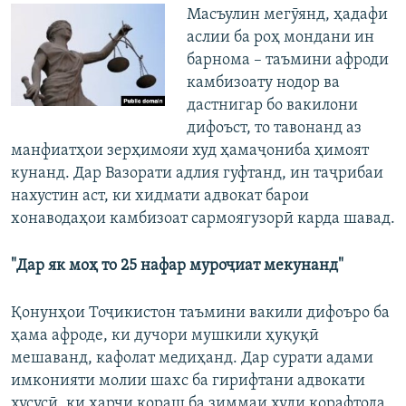
Масъулин мегӯянд, ҳадафи
аслии ба роҳ мондани ин
барнома – таъмини афроди
камбизоату нодор ва
дастнигар бо вакилони
дифоъст, то тавонанд аз
манфиатҳои зерҳимояи худ ҳамаҷониба ҳимоят
кунанд. Дар Вазорати адлия гуфтанд, ин таҷрибаи
нахустин аст, ки хидмати адвокат барои
хонаводаҳои камбизоат сармоягузорӣ карда шавад.
"Дар як моҳ то 25 нафар муроҷиат мекунанд"
Қонунҳои Тоҷикистон таъмини вакили дифоъро ба
ҳама афроде, ки дучори мушкили ҳуқуқӣ
мешаванд, кафолат медиҳанд. Дар сурати адами
имконияти молии шахс ба гирифтани адвокати
хусусӣ, ки харҷи кораш ба зиммаи худи корафтода