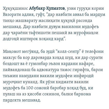
Ҳуқуқшинос
Абубакр Қулматов
, узви гуруҳи кории
Вазорати адлия, гуфт, “дар навбати аввал ба мардум
танҳо машварату маслиҳати ҳуқуқӣ расонда
мешавад. Дар навбати дувум вакилони мудофеъ
дар ҷараёни тафтишоти пешакӣ ва мурофиаҳои
додгоҳӣ иштирок хоҳанд кард”.
Мақомот мегӯянд, ба зудӣ “колл-сентр” ё телефони
махсус ба кор дароварда хоҳад шуд, ки дар сурати
боздошт ва ё гумонбар эълон кардани нафаре,
пайвандонаш ба адвокатура тамос гирифта, барои
таъмин намудани вакили мудофеи инфиродӣ
муроҷиат кунанд. Як рӯзи хидмати вакили
мудофеъ ба 100 сомонӣ баробар хоҳад буд, ки
пулаш на аз ҳисоби сокинон, балки барнома
пардохта мешавад.