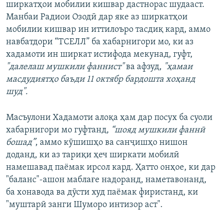
ширкатҳои мобилии кишвар дастнорас шудааст.
Манбаи Радиои Озодӣ дар яке аз ширкатҳои
мобилии кишвар ин иттилоъро тасдиқ кард, аммо
навбатдори “ТСЕЛЛ” ба хабарнигори мо, ки аз
хадамоти ин ширкат истифода мекунад, гуфт,
"далелаш мушкили фаннист"
ва афзуд,
"ҳамаи
масдудиятҳо баъди 11 октябр бардошта хоҳанд
шуд".
Масъулони Хадамоти алоқа ҳам дар посух ба суоли
хабарнигори мо гуфтанд,
“шояд мушкили фаннӣ
бошад”
, аммо кӯшишҳо ва санҷишҳо нишон
доданд, ки аз тариқи ҳеч ширкати мобилӣ
намешавад паёмак ирсол кард. Ҳатто онҳое, ки дар
"баланс"-ашон маблағе надоранд, наметавонанд,
ба хонавода ва дӯсти худ паёмак фиристанд, ки
"муштарӣ занги Шуморо интизор аст".