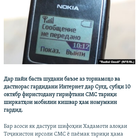
ГУЗОРИШҲОИ РАДИОӢ
Русский
ПАЙГИРӢ КУНЕД
Ҳамаи сомонаҳои RFE/RL
Дар пайи баста шудани баъзе аз торнамоҳо ва
дастнорас гардидани Интернет дар Суғд, субҳи 10
октябр фиристодану гирифтани СМС тариқи
ширкатҳои мобилии кишвар ҳам номумкин
гардид.
Бар асоси як дастури шифоҳии Хадамоти алоқаи
Тоҷикистон ирсоли СМС ё паёмак тариқи ҳама