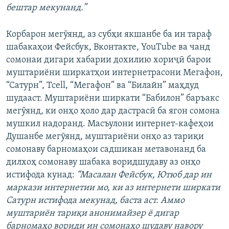
бештар мекунанд.”
Корбарон мегӯянд, аз субҳи якшанбе ба ин тараф
шабакаҳои Фейсбук, Вконтакте, YouTube ва чанд
сомонаи дигари хабарии дохилию хориҷӣ барои
муштариёни ширкатҳои интернетрасони Мегафон,
“Сатурн”, Tcell, “Мегафон” ва “Билайн” маҳдуд
шудааст. Муштариёни ширкати “Бабилон” баръакс
мегӯянд, ки онҳо ҳоло дар дастрасӣ ба ягон сомона
мушкил надоранд. Масъулони интернет-кафеҳои
Душанбе мегӯянд, муштариёни онҳо аз тариқи
сомонаву барномаҳои садшикан метавонанд ба
дилхоҳ сомонаву шабака воридшудаву аз онҳо
истифода кунад:
“Масалан Фейсбук, Ютюб дар ин
маркази интернетии мо, ки аз интернети ширкати
Сатурн истифода мекунад, баста аст. Аммо
муштариён тариқи анонимайзер ё дигар
барномаҳо вориди ин сомонаҳо шудаву навору