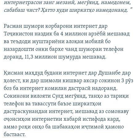
интернетрасон занг мезанӣ, мегӯянд, намедонем,
сабабаш чист? Ҳатто худи ширкатҳо намедонанд. ”
Расман шумори корбарони интернет дар
Тоҷикистон наздик ба 4 миллион арзёбӣ мешавад
ва теъдоди муштариёни алоқаи мобилӣ бо
назардошти онки бархе чанд шумораи телефон
доранд, 11,3 миллион шумурда мешавад.
Қисман маҳдуд будани интернет дар Душанбе дар
ҳолест, ки дар шимоли кишвар аксар сокинон 3 рӯз
боз ба интернет комилан дастрасӣ надоранд.
Сокинони вилояти Суғд мегӯянд, танҳо аз тариқи
телефон ва тавассути баъзе ширкатҳои
дастраскунандаи интернет, мешавад аз сомонаву
оҷонсиҳои интернетии хабарӣ истифода кард,
аммо роҳи онҳо ба шабакаҳои иҷтимоӣ ҳамоно
бастааст.