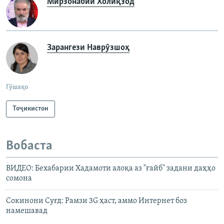
Мирзонабии Холиқзод
Зарангези Наврӯзшоҳ
Гӯшаҳо
Тоҷикистон
Вобаста
ВИДЕО: Бехабарии Хадамоти алоқа аз "ғайб" задани даҳҳо
сомона
Cокинони Суғд: Рамзи 3G ҳаст, аммо Интернет боз
намешавад