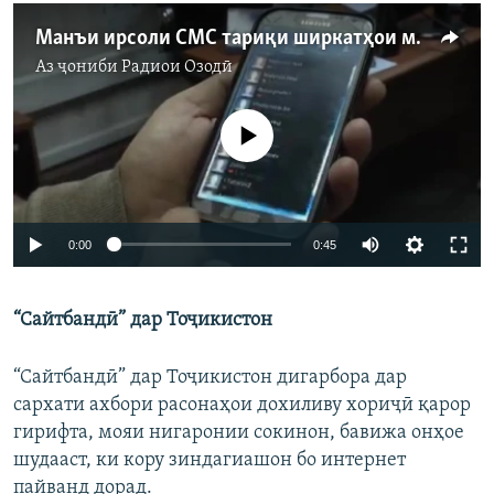
Манъи ирсоли СМС тариқи ширкатҳои мобилӣ
Аз ҷониби
Радиои Озодӣ
Феълан кор намекунад
0:00
0:45
“Сайтбандӣ” дар Тоҷикистон
“Сайтбандӣ” дар Тоҷикистон дигарбора дар
сархати ахбори расонаҳои дохиливу хориҷӣ қарор
гирифта, мояи нигаронии сокинон, бавижа онҳое
шудааст, ки кору зиндагиашон бо интернет
пайванд дорад.