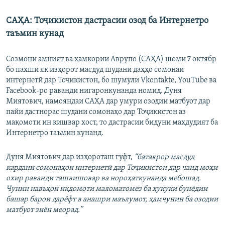
САҲА: Тоҷикистон дастрасии озод ба Интернетро
таъмин кунад
Cозмони амният ва ҳамкории Аврупо (САҲА) шоми 7 октябр
бо пахши як изҳорот масдуд шудани даҳҳо сомонаи
интернетӣ дар Тоҷикистон, бо шумули Vkontakte, YouTube ва
Facebook-ро раванди нигаронкунанда номид. Дуня
Миятович, намояндаи САҲА дар умури озодии матбуот дар
пайи дастнорас шудани сомонаҳо дар Тоҷикистон аз
мақомоти ин кишвар хост, то дастрасии бидуни маҳдудият ба
Интернетро таъмин кунанд.
Дуня Миятович дар изҳороташ гуфт,
“батакрор масдуд
кардани сомонаҳои интернетӣ дар Тоҷикистон дар чанд моҳи
охир раванди ташвишовар ва нороҳаткунанда мебошад.
Чунин навъҳои иқдомоти маломатомез ба ҳуқуқи бунёдии
башар барои дарёфт в анашри маълумот, ҳамчунин ба озодии
матбуот зиён меорад.”