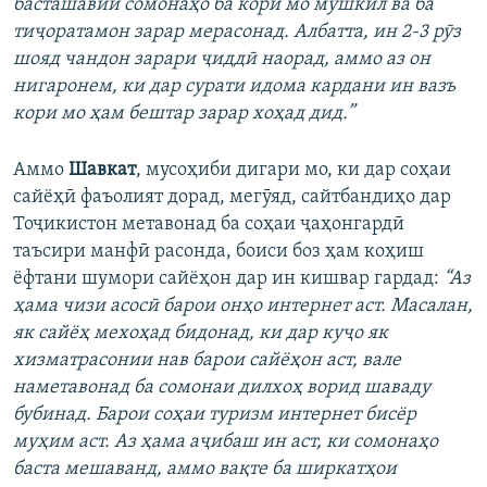
басташавии сомонаҳо ба кори мо мушкил ва ба
тиҷоратамон зарар мерасонад. Албатта, ин 2-3 рӯз
шояд чандон зарари ҷиддӣ наорад, аммо аз он
нигаронем, ки дар сурати идома кардани ин вазъ
кори мо ҳам бештар зарар хоҳад дид.”
Аммо
Шавкат
, мусоҳиби дигари мо, ки дар соҳаи
сайёҳӣ фаъолият дорад, мегӯяд, сайтбандиҳо дар
Тоҷикистон метавонад ба соҳаи ҷаҳонгардӣ
таъсири манфӣ расонда, боиси боз ҳам коҳиш
ёфтани шумори сайёҳон дар ин кишвар гардад:
“Аз
ҳама чизи асосӣ барои онҳо интернет аст. Масалан,
як сайёҳ мехоҳад бидонад, ки дар куҷо як
хизматрасонии нав барои сайёҳон аст, вале
наметавонад ба сомонаи дилхоҳ ворид шаваду
бубинад. Барои соҳаи туризм интернет бисёр
муҳим аст. Аз ҳама аҷибаш ин аст, ки сомонаҳо
баста мешаванд, аммо вақте ба ширкатҳои