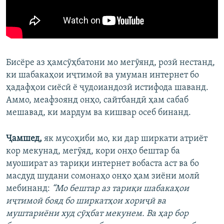
Бисёре аз ҳамсӯҳбатони мо мегӯянд, розӣ нестанд,
ки шабакаҳои иҷтимоӣ ва умуман интернет бо
ҳадафҳои сиёсӣ ё ҷудоиандозӣ истифода шаванд.
Аммо, меафзоянд онҳо, сайтбандӣ ҳам сабаб
мешавад, ки мардум ва кишвар осеб бинанд.
Ҷамшед,
як мусоҳиби мо, ки дар ширкати атриёт
кор мекунад, мегӯяд, кори онҳо бештар ба
муошират аз тариқи интернет вобаста аст ва бо
масдуд шудани сомонаҳо онҳо ҳам зиёни молӣ
мебинанд:
“Мо бештар аз тариқи шабакаҳои
иҷтимоӣ бояд бо ширкатҳои хориҷӣ ва
муштариёни худ сӯҳбат мекунем. Ва ҳар бор