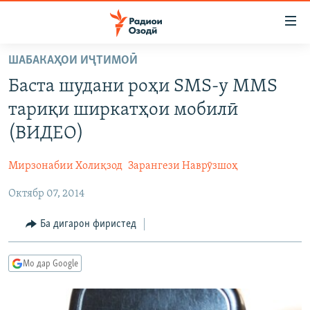
Пайвандҳои
дастрасӣ
Ҷаҳиш
ШАБАКАҲОИ ИҶТИМОӢ
ба
ГӮШАҲО
Баста шудани роҳи SMS-у MMS
мояи
ГАПИ ОЗОД
СИЁСАТ
аслӣ
тариқи ширкатҳои мобилӣ
РӮЗГОРИ МУҲОҶИР
Ҷаҳиш
ИҚТИСОД
(ВИДЕО)
ба
САЛОМ, ХОҲАР
ҶОМЕА
феҳристи
Мирзонабии Холиқзод
Зарангези Наврӯзшоҳ
ТАҲҚИҚОТ
ҚАЗИЯИ "КРОКУС"
аслӣ
Ҷаҳиш
Октябр 07, 2014
ҶАНГ ДАР УКРАИНА
ОСИЁИ МАРКАЗӢ
ба
НАЗАРИ МАРДУМ
ФАРҲАНГ
Ба дигарон фиристед
ҷустор
ЧАНДРАСОНАӢ
МЕҲМОНИ ОЗОДӢ
БЛОГИСТОН
Мо дар Google
РӮЙХАТҲО
ВАРЗИШ
ОЗОДӢ ОНЛАЙН
ВИДЕО
КИТОБҲОИ ОЗОДӢ
НИГОРИСТОН