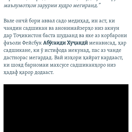
маълумотҳои зарурии худро мегиранд.”
Вале ончӣ бори аввал садо медиҳад, ин аст, ки
чандин садшикан ва анонимайзерҳо низ акнун
дар Тоҷикистон баста шудаанд ва яке аз корбарони
фаъоли Фейсбук
Абӯсаиди Хуҷандӣ
менависад, ҳар
садшикане, ки ӯ истифода мекунад, пас аз чанде
дастнорас мегардад. Вай изҳори ҳайрат кардааст,
ки шояд барномаи махсусе садшиканҳоро низ
ҳадаф қарор додааст.