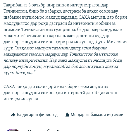
Тақрибан аз 3 октябр ширкатҳои интернетрасон дар
Тоҷикистон, бино ба хабарҳо, дастрасӣ ба даҳҳо сомонаву
шабакаи иҷтимоиро маҳдуд карданд. САҲА мегӯяд, дар бораи
маҳдудиятҳо дар роҳи дастрасӣ ба интернети мобилӣ аз
шимоли Тоҷикистон низ гузоришҳо ба даст мерасанд, вале
мақомоти Тоҷикистон ҳар навъ даст доштани худ дар
дастнорас шудани сомонаҳоро рад мекунанд. Дуня Миятович
гуфт,
“мақомот масъули таъмини дастрасии бидуни
маҳдудияти тамоми мардум дар Тоҷикистон ба иттилоъи
чопиву интернетиянд. Ҳар навъ маҳдудияти эҷодшуда бояд
дар чорчӯби қонун, мутаносиб ва бар асоси ҳукми додгоҳ
сурат бигирад.”
САҲА танҳо дар соли ҷорӣ инак бори сеюм аст, ки аз
дастнорас шудани сомонаҳои интернетӣ дар Тоҷикистон
интиқод мекунад.
Ба дигарон фиристед
Мо дар шабакаҳои иҷтимоӣ