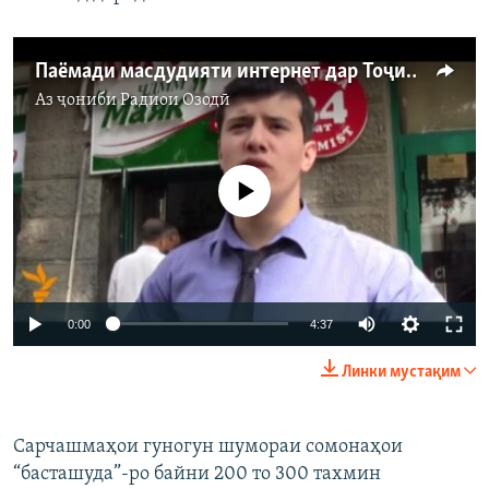
Паёмади масдудияти интернет дар Тоҷикистон
Аз ҷониби
Радиои Озодӣ
Феълан кор намекунад
0:00
4:37
Линки мустақим
Сарчашмаҳои гуногун шумораи сомонаҳои
“басташуда”-ро байни 200 то 300 тахмин