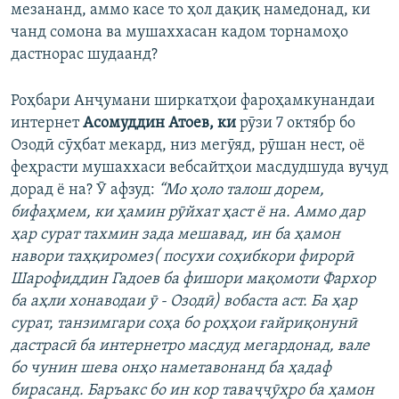
мезананд, аммо касе то ҳол дақиқ намедонад, ки
чанд сомона ва мушаххасан кадом торнамоҳо
дастнорас шудаанд?
Роҳбари Анҷумани ширкатҳои фароҳамкунандаи
интернет
Асомуддин Атоев
, ки
рӯзи 7 октябр бо
Озодӣ сӯҳбат мекард, низ мегӯяд, рӯшан нест, оё
феҳрасти мушаххаси вебсайтҳои масдудшуда вуҷуд
дорад ё на? Ӯ афзуд:
“Мо ҳоло талош дорем,
бифаҳмем, ки ҳамин рӯйхат ҳаст ё на. Аммо дар
ҳар сурат тахмин зада мешавад, ин ба ҳамон
навори таҳқиромез( посухи соҳибкори фирорӣ
Шарофиддин Гадоев ба фишори мақомоти Фархор
ба аҳли хонаводаи ӯ - Озодӣ) вобаста аст. Ба ҳар
сурат, танзимгари соҳа бо роҳҳои ғайриқонунӣ
дастрасӣ ба интернетро масдуд мегардонад, вале
бо чунин шева онҳо наметавонанд ба ҳадаф
бирасанд. Баръакс бо ин кор таваҷҷӯҳро ба ҳамон