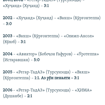
2001/2002
– «Регар-ТадАЗ» (Турсунзода) –
«Хуҷанд» (Хуҷанд) –
3:1
2002
– «Хуҷанд» (Хуҷанд) – «Вахш» (Қӯрғонтеппа)
–
3:0
2003
– «Вахш» (Қӯрғонтеппа) – «Олимп-Ансол»
(Кӯлоб) –
3:1
2004
– «Авиатор» (Бобоҷон Ғафуров) – «Ӯротеппа»
(Истаравшан) –
5:0
2005
– «Регар-ТадАЗ» (Турсунзода) – «Вахш»
(Қӯрғонтеппа) –
1:1. Аз рӯи пеналти – 3:1
2006
– «Регар-ТадАЗ» (Турсунзода) – «ҲИМА»
(Душанбе) –
2:1