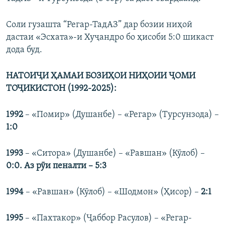
Соли гузашта “Регар-ТадАЗ” дар бозии ниҳоӣ
дастаи «Эсхата»-и Хуҷандро бо ҳисоби 5:0 шикаст
дода буд.
НАТОИҶИ ҲАМАИ БОЗИҲОИ НИҲОИИ ҶОМИ
ТОҶИКИСТОН (1992-2025):
1992
– «Помир» (Душанбе) – «Регар» (Турсунзода) –
1:0
1993
– «Ситора» (Душанбе) – «Равшан» (Кӯлоб) –
0:0. Аз рӯи пеналти – 5:3
1994
– «Равшан» (Кӯлоб) – «Шодмон» (Ҳисор) –
2:1
1995
– «Пахтакор» (Ҷаббор Расулов) – «Регар-