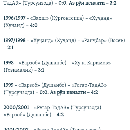
ТадАЗ» (Турсунзода) –
0:0. Аз рӯи пеналти – 3:2
1996/1997
– «Вахш» (Қӯрғонтеппа) – «Хуҷанд»
(Хуҷанд) –
4:0
1997/1998
– «Хуҷанд» (Хуҷанд) – «Ранҷбар» (Восеъ)
–
2:1
1998
– «Варзоб» (Душанбе) – «Хуҷа Каримов»
(Ғозималик) –
3:1
1999
– «Варзоб» (Душанбе) – «Регар-ТадАЗ»
(Турсунзода) –
0:0. Аз рӯи пеналти – 4:2
2000/2001
– «Регар-ТадАЗ» (Турсунзода) –
«Варзоб» (Душанбе) –
4:2