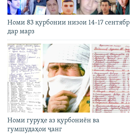
Номи 83 қурбонии низои 14-17 сентябр
дар марз
Номи гуруҳе аз қурбониён ва
гумшудаҳои ҷанг