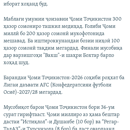
иборат хоҳанд буд.
Маблағи умумии ҷоизавии Ҷоми Тоҷикистон 300
ҳазор сомониро ташкил медиҳад. Ғолиби Ҷоми
миллӣ бо 200 ҳазор сомонӣ мукофотонида
мешавад. Ба иштироккунандаи бозии ниҳоӣ 100
ҳазор сомонӣ тақдим мегардад. Финали мусобиқа
дар варзишгоҳи "Вахш"-и шаҳри Бохтар барпо
хоҳад шуд.
Барандаи Ҷоми Тоҷикистон-2026 соҳиби роҳхат ба
Лигаи даъвати AFC (Конфедератсияи футболи
Осиё)-2027/28 мегардад.
Мусобиқот барои Ҷоми Тоҷикистон бори 36-ум
сурат гирифтааст. Ҷоми миллиро аз ҳама бештар
дастаи “Истиқлол”-и Душанбе (10 бор) ва “Регар-
ТадАЗ”-и Турсунзода (8 бор) ба даст овардаанд.