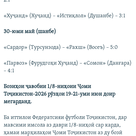
2:1
«Хуҷанд» (Хуҷанд) – «Истиқлол» (Душанбе) – 3:1
30-юми май (шанбе)
«Сардор» (Турсунзода) – «Рахш» (Восеъ) – 5:0
«Парвоз» (Фурудгоҳи Хуҷанд) – «Сомон» (Данғара)
– 4:1
Бозиҳои ҷавобии 1/8-ниҳоии Ҷоми
Тоҷикистон-2026 рӯзҳои 19-21-уми июн доир
мегарданд.
Ба иттилои Федератсияи футболи Тоҷикистон, дар
мавсими имсола аз даври 1/8-ниҳоӣ сар карда,
ҳамаи марҳилаҳои Ҷоми Тоҷикистон аз ду бозӣ