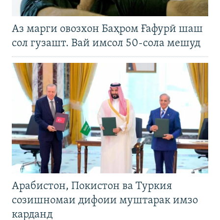
Аз марги овозхон Баҳром Ғафурӣ шаш
сол гузашт. Вай имсол 50-сола мешуд
Арабистон, Покистон ва Туркия
созишномаи дифоии муштарак имзо
карданд