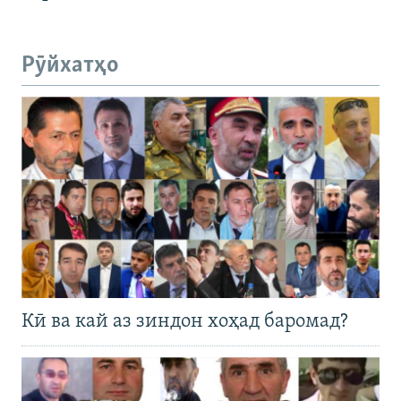
Рӯйхатҳо
Кӣ ва кай аз зиндон хоҳад баромад?