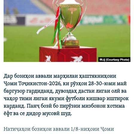
ГУЗОРИШҲОИ РАДИОӢ
Русский
ПАЙГИРӢ КУНЕД
Ҳамаи сомонаҳои RFE/RL
Дар бозиҳои аввали марҳилаи ҳаштякниҳоии
Ҷоми Тоҷикистон-2026, ки рӯзҳои 28-30-юми май
баргузор гардиданд, дувоздаҳ дастаи лигаи олӣ ва
чаҳор тими лигаи якуми футболи кишвар иштирок
карданд. Панҷ бозӣ бо пирӯзии мизбонон хотима
ёфт ва се дидор мусовӣ шуд.
Натиҷаҳои бозиҳои аввали 1/8-ниҳоии Ҷоми