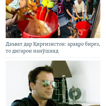
Даъват дар Қирғизистон: арақро бирез,
то дигарон нанӯшанд