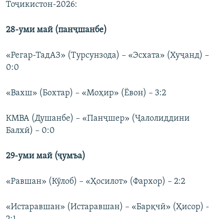
Тоҷикистон-2026:
28-уми май (панҷшанбе)
«Регар-ТадАЗ» (Турсунзода) – «Эсхата» (Хуҷанд) –
0:0
«Вахш» (Бохтар) – «Моҳир» (Ёвон) – 3:2
КМВА (Душанбе) – «Панҷшер» (Ҷалолиддини
Балхӣ) – 0:0
29-уми май (ҷумъа)
«Равшан» (Кӯлоб) – «Ҳосилот» (Фархор) – 2:2
«Истаравшан» (Истаравшан) – «Барқчӣ» (Ҳисор) -