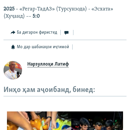
2025
– «Регар-ТадАЗ» (Турсунзода) - «Эсхата»
(Хуҷанд) ––
5:0
Ба дигарон фиристед
Мо дар шабакаҳои иҷтимоӣ
Нарзуллоҳи Латиф
Инҳо ҳам аҷоибанд, бинед: