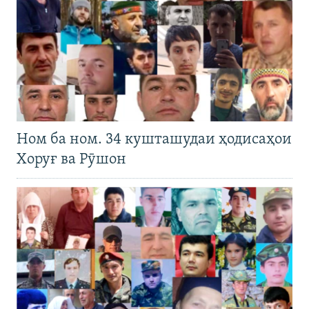
Ном ба ном. 34 кушташудаи ҳодисаҳои
Хоруғ ва Рӯшон