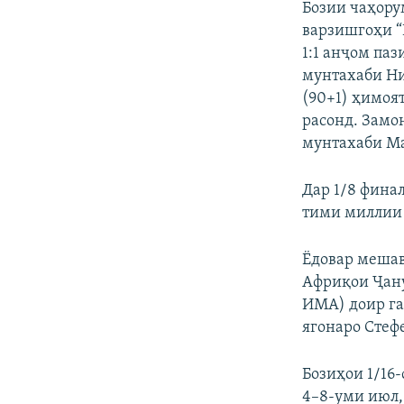
Бозии чаҳору
варзишгоҳи “
1:1 анҷом паз
мунтахаби Ни
(90+1) ҳимоя
расонд. Замо
мунтахаби Ма
Дар 1/8 фина
тими миллии 
Ёдовар мешав
Африқои Ҷану
ИМА) доир гар
ягонаро Стеф
Бозиҳои 1/16
4–8-уми июл,