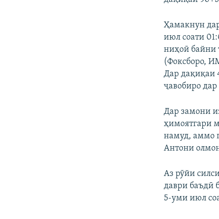
Ҳамакнун дар
июл соати 01:
ниҳоӣ байни 
(Фоксборо, ИМ
Дар дақиқаи 4
ҷавобиро дар
Дар замони и
ҳимоятгари м
намуд, аммо 
Антони олмон
Аз рӯйи силс
даври баъдӣ 
5-уми июл соа