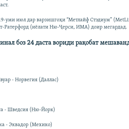
аст.
19-уми июл дар варзишгоҳи “Метлайф Стэдиум” (MetLif
т-Ратерфорд (иёлати Ню-Ҷерси, ИМА) доир мегардад.
финал боз 24 даста вориди рақобат мешаванд
Ивуар - Норвегия (Даллас)
са - Шведсия (Ню-Йорк)
ка - Эквадор (Мехико)