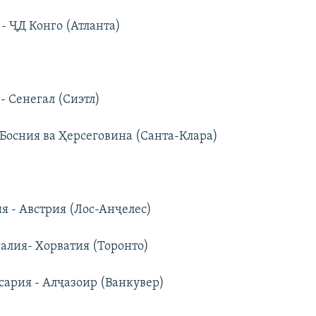
 - ҶД Конго (Атланта)
 - Сенегал (Сиэтл)
 Босния ва Ҳерсеговина (Санта-Клара)
я - Австрия (Лос-Анҷелес)
галия- Хорватия (Торонто)
сария - Алҷазоир (Ванкувер)