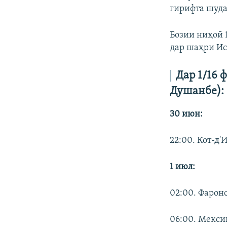
гирифта шуда
Бозии ниҳоӣ 
дар шаҳри Ис
Дар 1/16 
Душанбе):
30 июн:
22:00. Кот-д'
1 июл:
02:00. Фарон
06:00. Мекси