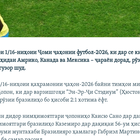
ри 1/16-ниҳоии Ҷоми ҷаҳонии футбол-2026, ки дар се к
ҳидаи Амрико, Канада ва Мексика – ҷараён дорад, рӯзҳ
узор шуд.
1/16-ниҳоии қаҳрамонии ҷаҳон-2026 байни тимҳои м
Ҷопон, ки дар варзишгоҳи “Эн-Эр-Ҷи Стэдиум” (Ҳюсто
рӯзии бразилиҳо бо ҳисоби 2:1 хотима ёфт.
ин дидор нимҳимоятгари ҷопониҳо Каисю Сано дар да
моятгари бразилиҳо Каземиро дар дақиқаи 56-ум ҳис
увуми мунтахаби Бразилияро ҳамлагар Габриэл Мартин
 ба самар расонд.