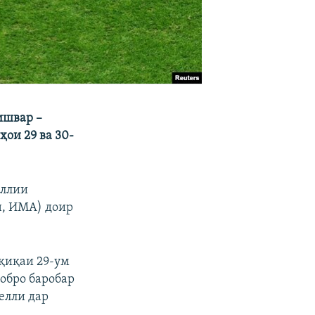
ишвар –
ои 29 ва 30-
иллии
н, ИМА) доир
қиқаи 29-ум
обро баробар
елли дар