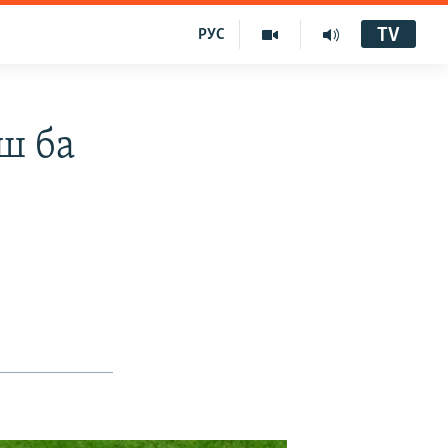
TV
РУС
ш ба