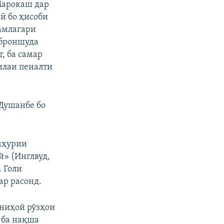
Марокаш дар
ӣ бо ҳисоби
ҳамлагари
уброншуда
, ба самар
илаи пеналти
 Душанбе бо
мҳурии
й» (Инглвуд,
. Голи
ар расонд.
-ниҳоӣ рӯзҳои
 ба нақша