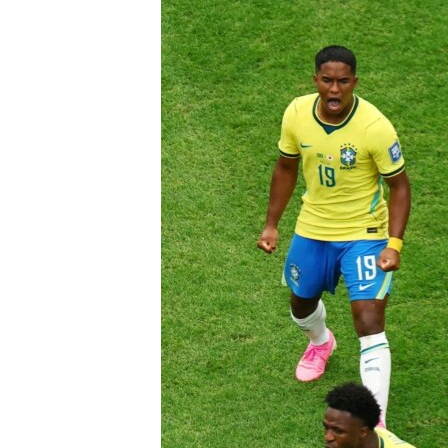
ГУЗОРИШҲОИ РАДИОӢ