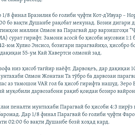
 1/8 финал Бразилия бо ғолиби ҷуфти Кот-д'Ивуар – Но
00 бо вақти Душанбе рақобат мекунад. Бозии дигари д
тимҳои миллии Олмон ва Парагвай дар варзишгоҳи “Ҷ
А) сурат гирифт. Замони асосӣ бо ҳисоби мусовии 1:1 
2-юм Хулио Энсисо, бозигари парагвайиҳо, ҳисобро бо
 дақиқаи 55-ум Кай Хавертси олмонӣ зад.
зофа низ ҳисоб тағйир наёфт. Дарвоқеъ, дар дақиқаи 
унтахаби Олмон Жонатан Та тӯбро ба дарвозаи парагв
пас аз тамошои VAR гол ба ҳисоб гирифта нашуд. Зеро
ӣ муқобили дарвозабони рақиб қоидаи бозиро вайрон 
илаи пеналти мунтахаби Парагвай бо ҳисоби 4:3 пирӯз 
баромад. Дар 1/8 финал Парагвай бо ғолиби ҷуфти Фар
ти 02:00 бо вақти Душанбе бозӣ хоҳад кард.