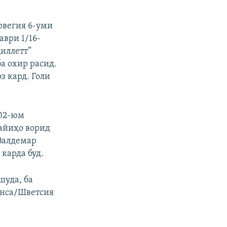
рвегия 6-уми
аври 1/16-
иллетт”
ба охир расид.
з кард. Голи
102-юм
айиҳо ворид
 Валдемар
карда буд.
шуда, ба
онса/Шветсия