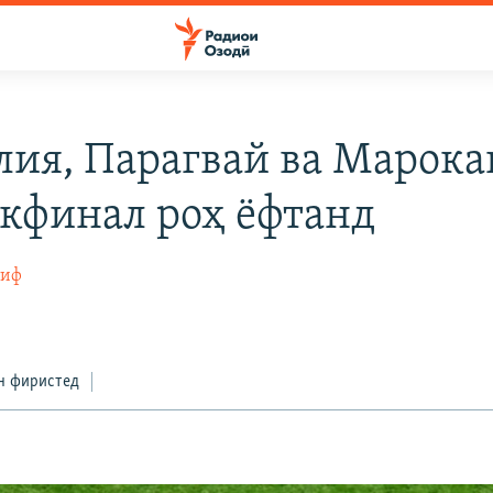
лия, Парагвай ва Марока
кфинал роҳ ёфтанд
тиф
н фиристед