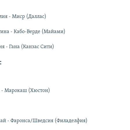
лия - Миср (Даллас)
тина - Кабо-Верде (Майами)
я - Гана (Канзас Сити)
:
а - Марокаш (Хюстон)
вай - Фаронса/Шведсия (Филаделфия)