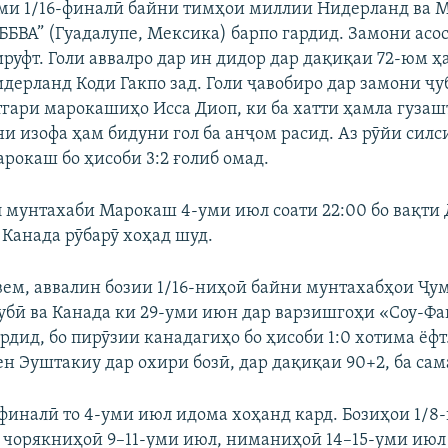
ми 1/16-финалӣ байни тимҳои миллии Нидерланд ва 
ББВА” (Гуадалупе, Мексика) барпо гардид. Замони асос
ируфт. Голи аввалро дар ин дидор дар дақиқаи 72-юм 
дерланд Коди Гакпо зад. Голи ҷавобиро дар замони ҷ
тгари марокашиҳо Исса Диоп, ки ба хатти ҳамла гузашт
ни изофа ҳам бидуни гол ба анҷом расид. Аз рӯйи силс
рокаш бо ҳисоби 3:2 ғолиб омад.
л мунтахаби Марокаш 4-уми июл соати 22:00 бо вақти
Канада рӯбарӯ хоҳад шуд.
ем, аввалин бозии 1/16-ниҳоӣ байни мунтахабҳои Ҷу
бӣ ва Канада ки 29-уми июн дар варзишгоҳи «Соу-Фа
дид, бо пирӯзии канадагиҳо бо ҳисоби 1:0 хотима ёфт
ен Эуштакиу дар охири бозӣ, дар дақиқаи 90+2, ба сам
-финалӣ то 4-уми июл идома хоҳанд кард. Бозиҳои 1/8
 чорякниҳоӣ 9–11-уми июл, ниманиҳоӣ 14–15-уми июл