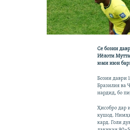
Се бозии дав
Иёлоти Мутта
юми июн барг
Бозии даври 
Бразилия ва 
нардид, бо пи
Ҳисобро дар 
кушод. Нимҳи
кард. Голи д
дақиқаи 90+5