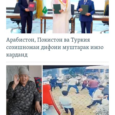
Арабистон, Покистон ва Туркия
созишномаи дифоии муштарак имзо
карданд