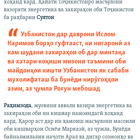
хоҳанд кард. Ҳайати Тоҷикистонро масъулони
вазорати энергетика ва захираҳои оби Тоҷикистон
ба раҳбарии
Султон
Узбакистон дар даврони Ислом
Каримов борҳо гуфтааст, ки нигаронӣ аз
кам шудани захираҳои об дар минтақа
ва хатари коҳиши мизони таъмини оби
майдонҳои кишти Узбакистон як сабаби
мухолифаташ ба бунёди нирӯгоҳҳои
азим, аз ҷумла Роғун мебошад
Раҳимзода
, муовини аввали вазири энергетика ва
захираҳои оби ин кишвар намояндагӣ хоҳанд
кард. Қарор аст дар ин ҳамоиш масъулони масоили
оби кишварҳои Осиёи Марказӣ, аз ҷумла, Бунёди
байналмилалии наҷоти Арал ва дигар созмонҳо ва