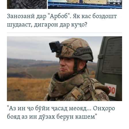
Занозанӣ дар "Арбоб". Як кас боздошт
шудааст, дигарон дар куҷо?
"Аз ин ҷо бӯйи ҷасад меояд… Онҳоро
бояд аз ин дӯзах берун кашем"