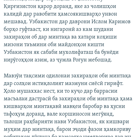
Қирғизистон қарор доранд, яке аз чолишҳои
калидӣ дар равобити ҳамсоякишварҳо унвон
мешавад. Узбакистон дар даврони Ислом Каримов
борҳо гуфтааст, ки нигаронӣ аз кам шудани
захираҳои об дар минтақа ва хатари коҳиши
мизони таъмини оби майдонҳои кишти
Узбакистон як сабаби мухолифаташ ба бунёди
нирӯгоҳҳои азим, аз ҷумла Роғун мебошад.
Мавзӯи тақсими одилонаи захираҳои оби минтақа
дар солҳои истиқлолият мазмуни сиёсӣ гирифт.
Ҳоло мушаххас нест, ки то куҷо дар баррасии
масъалаи дастрасӣ ба захираҳои оби минтақа ҳама
кишварҳои минтақавӣ мавқеи баробар ва ҳусни
тафоҳум доранд, вале коршиносон мегӯянд,
талоши раҳбарияти нави Узбакистон, як кишвари
муҳим дар минтақа, барои эҷоди фазои ҳамкориву