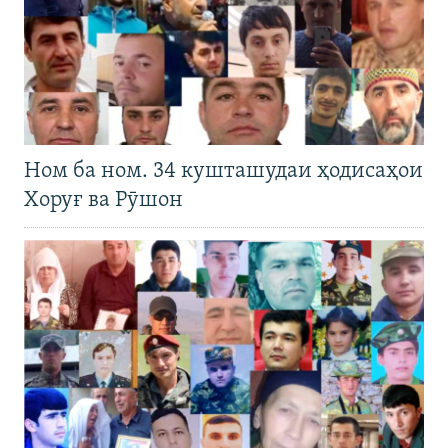
Ном ба ном. 34 кушташудаи ҳодисаҳои
Хоруғ ва Рӯшон