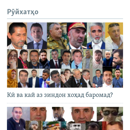
Рӯйхатҳо
Кӣ ва кай аз зиндон хоҳад баромад?