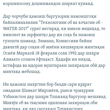
коршиносону дошинмандон ширкат кунанд.
Дар чорчуби ҳамоиш баргузории намоишгоҳи
байналмиалилии “Технологияи об ва хоҷагии об -
WATER-2017” сурат мегирад, ки имкон медиҳад, то
имконот ва зарфиятҳо дар ин соҳа ба намоиш
гузошта шаванд. Зимнан, Комиссияи байни
давлатӣ дар соҳаи об миёни кишварҳои минтақаи
Осиёи Марказӣ 18 феврали соли 1992 дар шаҳри
Алмаато созмон ёфтаааст. Ҳадафи ин ниҳод,
истифода ва идораи муштараки захираҳои обӣ дар
минтақа мебошад.
Ин ҳамоиш нахустин бор баъди сари қудрат
омадани Шавкат Мирзиёев, раиси ҷумҳурии
Узбакистон дар шаҳри Тошканд баргузор мешавад.
Мавзӯи об ва тақсими одилонаи захираҳои оби
минтақа, ки дар саргаҳаш Тоҷикистону