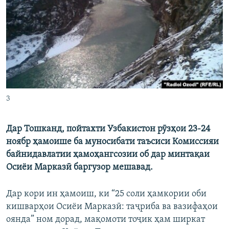
ГУЗОРИШҲОИ РАДИОӢ
Русский
ПАЙГИРӢ КУНЕД
3
Ҳамаи сомонаҳои RFE/RL
Дар Тошканд, пойтахти Узбакистон рӯзҳои 23-24
ноябр ҳамоише ба муносибати таъсиси Комиссияи
байнидавлатии ҳамоҳангсозии об дар минтақаи
Осиёи Марказӣ баргузор мешавад.
Дар кори ин ҳамоиш, ки “25 соли ҳамкории оби
кишварҳои Осиёи Марказӣ: таҷриба ва вазифаҳои
оянда” ном дорад, мақомоти тоҷик ҳам ширкат