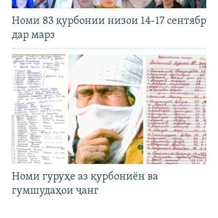
Номи 83 қурбонии низои 14-17 сентябр
дар марз
Номи гуруҳе аз қурбониён ва
гумшудаҳои ҷанг