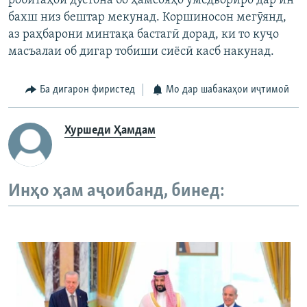
робитаҳои дӯстона бо ҳамсояҳо умедвориро дар ин
бахш низ бештар мекунад. Коршиносон мегӯянд,
аз раҳбарони минтақа бастагӣ дорад, ки то куҷо
масъалаи об дигар тобиши сиёсӣ касб накунад.
Ба дигарон фиристед
Мо дар шабакаҳои иҷтимоӣ
Хуршеди Ҳамдам
Инҳо ҳам аҷоибанд, бинед: