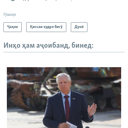
Гӯшаҳо
Ҷаҳон
Қиссаи худро бигӯ
Дунё
Инҳо ҳам аҷоибанд, бинед: