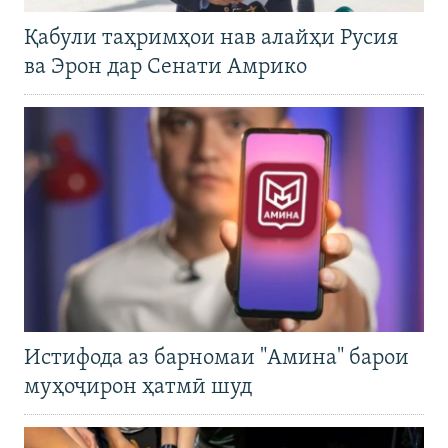
Қабули таҳримҳои нав алайҳи Русия
ва Эрон дар Сенати Амрико
Истифода аз барномаи "Амина" барои
муҳоҷирон ҳатмӣ шуд