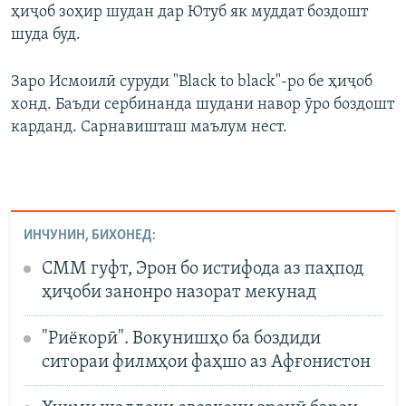
ҳиҷоб зоҳир шудан дар Ютуб як муддат боздошт
шуда буд.
Заро Исмоилӣ суруди "Black to black"-ро бе ҳиҷоб
хонд. Баъди сербинанда шудани навор ӯро боздошт
карданд. Сарнавишташ маълум нест.
ИНЧУНИН, БИХОНЕД:
СММ гуфт, Эрон бо истифода аз паҳпод
ҳиҷоби занонро назорат мекунад
"Риёкорӣ". Вокунишҳо ба боздиди
ситораи филмҳои фаҳшо аз Афғонистон