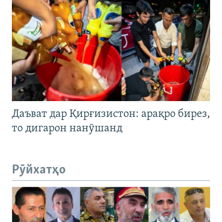
Даъват дар Қирғизистон: арақро бирез,
то дигарон нанӯшанд
Рӯйхатҳо