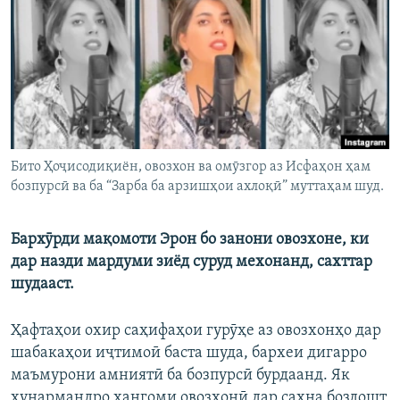
ГУЗОРИШҲОИ РАДИОӢ
Русский
ПАЙГИРӢ КУНЕД
Бито Ҳоҷисодиқиён, овозхон ва омӯзгор аз Исфаҳон ҳам
бозпурсӣ ва ба “Зарба ба арзишҳои ахлоқӣ” муттаҳам шуд.
Ҳамаи сомонаҳои RFE/RL
Бархӯрди мақомоти Эрон бо занони овозхоне, ки
дар назди мардуми зиёд суруд мехонанд, сахттар
шудааст.
Ҳафтаҳои охир саҳифаҳои гурӯҳе аз овозхонҳо дар
шабакаҳои иҷтимоӣ баста шуда, бархеи дигарро
маъмурони амниятӣ ба бозпурсӣ бурдаанд. Як
ҳунармандро ҳангоми овозхонӣ дар саҳна боздошт