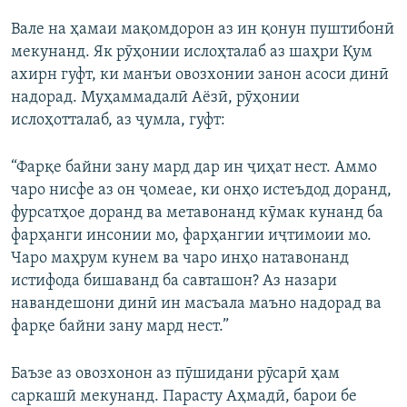
Вале на ҳамаи мақомдорон аз ин қонун пуштибонӣ
мекунанд. Як рӯҳонии ислоҳталаб аз шаҳри Қум
ахирн гуфт, ки манъи овозхонии занон асоси динӣ
надорад. Муҳаммадалӣ Аёзӣ, рӯҳонии
ислоҳотталаб, аз ҷумла, гуфт:
“Фарқе байни зану мард дар ин ҷиҳат нест. Аммо
чаро нисфе аз он ҷомеае, ки онҳо истеъдод доранд,
фурсатҳое доранд ва метавонанд кӯмак кунанд ба
фарҳанги инсонии мо, фарҳангии иҷтимоии мо.
Чаро маҳрум кунем ва чаро инҳо натавонанд
истифода бишаванд ба савташон? Аз назари
навандешони динӣ ин масъала маъно надорад ва
фарқе байни зану мард нест.”
Баъзе аз овозхонон аз пӯшидани рӯсарӣ ҳам
саркашӣ мекунанд. Парасту Аҳмадӣ, барои бе