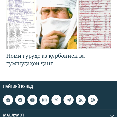
Номи гуруҳе аз қурбониён ва
гумшудаҳои ҷанг
ПАЙГИРӢ КУНЕД
МАЪЛУМОТ