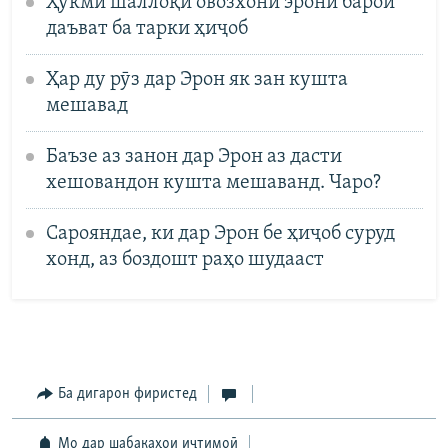
Ҳукми шаллоқи овозхони эронӣ барои
даъват ба тарки ҳиҷоб
Ҳар ду рӯз дар Эрон як зан кушта
мешавад
Баъзе аз занон дар Эрон аз дасти
хешовандон кушта мешаванд. Чаро?
Сарояндае, ки дар Эрон бе ҳиҷоб суруд
хонд, аз боздошт раҳо шудааст
Ба дигарон фиристед
Мо дар шабакаҳои иҷтимоӣ