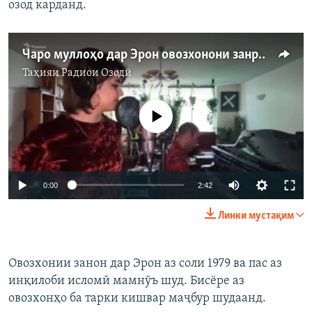
озод карданд.
Чаро муллоҳо дар Эрон овозхонони занро чап гирифтаанд?
Таҳияи
Радиои Озодӣ
Феълан кор намекунад
Auto
0:00
2:42
240p
Линки мустақим
360p
Auto
240p
360p
480p
480p
Овозхонии занон дар Эрон аз соли 1979 ва пас аз
инқилоби исломӣ мамнӯъ шуд. Бисёре аз
720p
720p
1080p
овозхонҳо ба тарки кишвар маҷбур шудаанд.
1080p