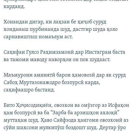
карданд.
Хонандаи дигар, ки лаҳзаи бе ҳиҷоб суруд
хонданаш пурбинанда шуд, дастгир шуда ҳоло
сарнавишташ номаълум аст.
Саҳифаи Гулсо Раҳимзамонӣ дар Инстаграм баста
ва тамоми маводу наворҳои он пок шудааст.
Маъмурони амниятӣ барои ҳамовозӣ дар як суруд
Сабоҳ Муртазонажодро бозпурсӣ карда,
саҳифаашро бастанд.
Бито Ҳоҷисодиқиён, овозхон ва омӯзгор аз Исфаҳон
ҳам бозпурсӣ ва ба “Зарба ба арзишҳои ахлоқӣ”
муттаҳам шуд. Ҳаво Сайфзода ҳангоми овозхонӣ аз
сӯйи шахсони мулкипӯш боздошт шуд. Дертар ӯро