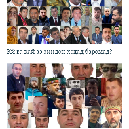
Кӣ ва кай аз зиндон хоҳад баромад?