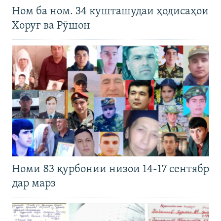
Ном ба ном. 34 кушташудаи ҳодисаҳои
Хоруғ ва Рӯшон
Номи 83 қурбонии низои 14-17 сентябр
дар марз