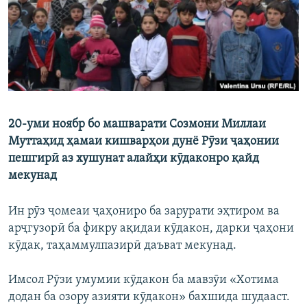
ГУЗОРИШҲОИ РАДИОӢ
Русский
ПАЙГИРӢ КУНЕД
20-уми ноябр бо машварати Созмони Миллаи
Муттаҳид ҳамаи кишварҳои дунё Рӯзи ҷаҳонии
Ҳамаи сомонаҳои RFE/RL
пешгирӣ аз хушунат алайҳи кӯдаконро қайд
мекунад
Ин рӯз ҷомеаи ҷаҳониро ба зарурати эҳтиром ва
арҷгузорӣ ба фикру ақидаи кӯдакон, дарки ҷаҳони
кӯдак, таҳаммулпазирӣ даъват мекунад.
Имсол Рӯзи умумии кӯдакон ба мавзӯи «Хотима
додан ба озору азияти кӯдакон» бахшида шудааст.