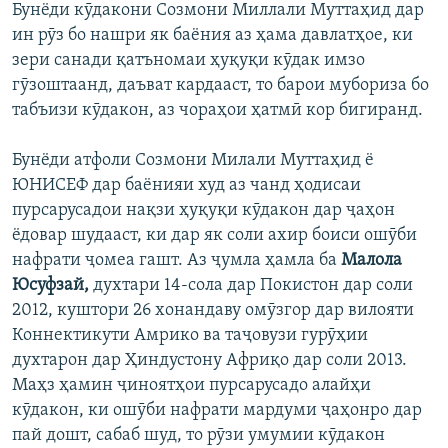
Бунёди кӯдакони Созмони Миллали Муттаҳид дар
ин рӯз бо нашри як баёния аз ҳама давлатҳое, ки
зери санади қатъномаи ҳуқуқи кӯдак имзо
гӯзоштаанд, даъват кардааст, то барои мубориза бо
табъизи кӯдакон, аз чораҳои ҳатмӣ кор бигиранд.
Бунёди атфоли Созмони Милали Муттаҳид ё
ЮНИСЕФ дар баёнияи худ аз чанд ҳодисаи
пурсарусадои нақзи ҳуқуқи кӯдакон дар ҷаҳон
ёдовар шудааст, ки дар як соли ахир боиси ошӯби
нафрати ҷомеа гашт. Аз ҷумла ҳамла ба
Малола
Юсуфзай,
духтари 14-сола дар Покистон дар соли
2012, куштори 26 хонандаву омӯзгор дар вилояти
Коннектикути Амрико ва таҷовузи гурӯҳии
духтарон дар Ҳиндустону Африқо дар соли 2013.
Маҳз ҳамин ҷиноятҳои пурсарусадо алайҳи
кӯдакон, ки ошӯби нафрати мардуми ҷаҳонро дар
пай дошт, сабаб шуд, то рӯзи умумии кӯдакон