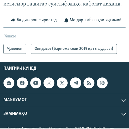
истисмор ва дигар суистифодаҳо, кафолат диҳанд.
Ба дигарон фиристед
Мо дар шабакаҳои иҷтимоӣ
Гӯшаҳо
Ҷавонон
Ояндасоз (Барнома соли 2019 қатъ шудааст)
ПАЙГИРӢ КУНЕД
МАЪЛУМОТ
ЗАМИМАҲО
Радиои Аврупои Озод / Радиои Озодӣ © 2026 RFE/RL. Inc.