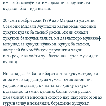
имсол ба мавзӯи хотима додани озору азияти
кӯдакон бахшида шавад.
20-уми ноябри соли 1989 дар Маҷмаъи умумии
Созмони Милали Муттаҳид қатъномаи ҷаҳонии
ҳуқуқи кӯдак ба тасвиб расид. Ин як санади
ҳуқуқии байнулмилалист, ки давлатҳоро муваззаф
мекунад аз ҳуқуқи кӯдакон, ҳуқуқ ба таҳсил,
дастрасӣ ба комёбиҳои фарҳангии ҷаҳон,
истироҳат ва ҳаёти хушбахтонаи афтол мусоидат
кунанд.
Ин санад аз 54 банд иборат аст ва ҳукуматҳое, ки
онро имзо кардаанд, аз ҷумла Тоҷикистон низ
ӯҳдадор шудаанд, ки на танҳо ҳаққу ҳуқуқи
кӯдаконро таъмин кунанд, балки бояд рушди
ҳамаҷонибаи инсонии онҳоро дар шароити озод аз
гуруснагиву ниёзмандӣ, бераҳмию хушунат,