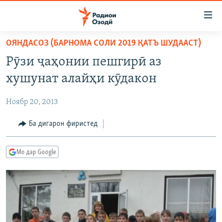
Пайвандҳои
дастрасӣ
Ҷаҳиш
ОЯНДАСОЗ (БАРНОМА СОЛИ 2019 ҚАТЪ ШУДААСТ)
ба
ГӮШАҲО
Рӯзи ҷаҳонии пешгирӣ аз
мояи
ГАПИ ОЗОД
СИЁСАТ
аслӣ
хушунат алайҳи кӯдакон
РӮЗГОРИ МУҲОҶИР
Ҷаҳиш
ИҚТИСОД
ба
Ноябр 20, 2013
САЛОМ, ХОҲАР
ҶОМЕА
феҳристи
ТАҲҚИҚОТ
Ба дигарон фиристед
ҚАЗИЯИ "КРОКУС"
аслӣ
Ҷаҳиш
ҶАНГ ДАР УКРАИНА
ОСИЁИ МАРКАЗӢ
ба
Мо дар Google
НАЗАРИ МАРДУМ
ФАРҲАНГ
ҷустор
ЧАНДРАСОНАӢ
МЕҲМОНИ ОЗОДӢ
БЛОГИСТОН
РӮЙХАТҲО
ВАРЗИШ
ОЗОДӢ ОНЛАЙН
ВИДЕО
КИТОБҲОИ ОЗОДӢ
НИГОРИСТОН