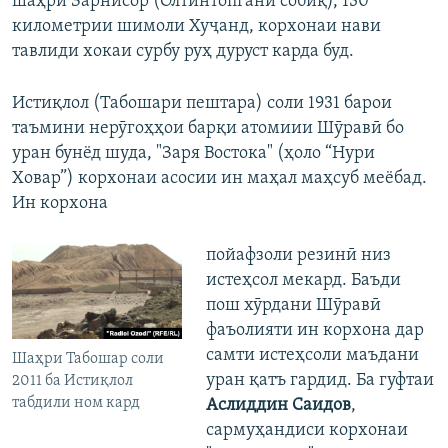
шаҳри Зарнисор (Олтинтопгани собиқ), 130
километрии шимоли Хуҷанд, корхонаи нави
тавлиди хокаи сурбу руҳ дуруст карда буд.
Истиқлол (Табошари пештара) соли 1931 барои
таъмини нерӯгоҳҳои барқи атомиии Шӯравӣ бо
уран бунёд шуда, "Заря Востока" (ҳоло “Нури
Ховар”) корхонаи асосии ин маҳал маҳсуб меёбад.
Ин корхона
пойафзоли резинӣ низ
истеҳсол мекард. Баъди
пош хӯрдани Шӯравӣ
фаъолияти ин корхона дар
самти истеҳсоли маъдани
Шаҳри Табошар соли
уран қатъ гардид. Ба гуфтаи
2011 ба Истиқлол
табдили ном кард
Аслиддин Саидов
,
сармуҳандиси корхонаи