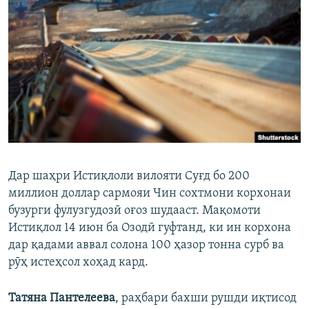
ГУЗОРИШҲОИ РАДИОӢ
Русский
ПАЙГИРӢ КУНЕД
Ҳамаи сомонаҳои RFE/RL
Дар шаҳри Истиқлоли вилояти Суғд бо 200
миллион доллар сармояи Чин сохтмони корхонаи
бузурги фулузгудозӣ оғоз шудааст. Мақомоти
Истиқлол 14 июн ба Озодӣ гуфтанд, ки ин корхона
дар қадами аввал солона 100 ҳазор тонна сурб ва
рӯҳ истеҳсол хоҳад кард.
Татяна Пантелеева
, раҳбари бахши рушди иқтисод