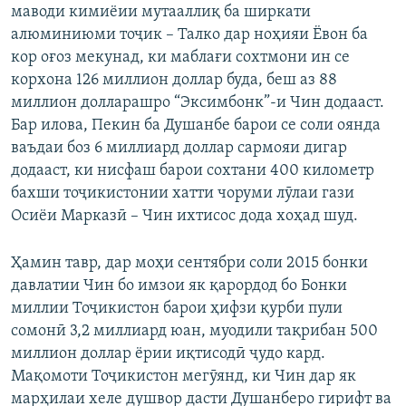
маводи кимиёии мутааллиқ ба ширкати
алюминиюми тоҷик – Талко дар ноҳияи Ёвон ба
кор оғоз мекунад, ки маблағи сохтмони ин се
корхона 126 миллион доллар буда, беш аз 88
миллион долларашро “Эксимбонк”-и Чин додааст.
Бар илова, Пекин ба Душанбе барои се соли оянда
ваъдаи боз 6 миллиард доллар сармояи дигар
додааст, ки нисфаш барои сохтани 400 километр
бахши тоҷикистонии хатти чоруми лӯлаи гази
Осиёи Марказӣ – Чин ихтисос дода хоҳад шуд.
Ҳамин тавр, дар моҳи сентябри соли 2015 бонки
давлатии Чин бо имзои як қарордод бо Бонки
миллии Тоҷикистон барои ҳифзи қурби пули
сомонӣ 3,2 миллиард юан, муодили тақрибан 500
миллион доллар ёрии иқтисодӣ ҷудо кард.
Мақомоти Тоҷикистон мегӯянд, ки Чин дар як
марҳилаи хеле душвор дасти Душанберо гирифт ва