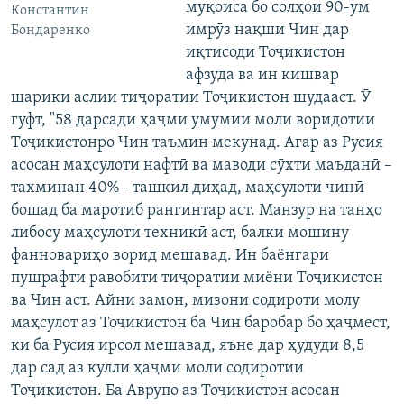
муқоиса бо солҳои 90-ум
Константин
имрӯз нақши Чин дар
Бондаренко
иқтисоди Тоҷикистон
афзуда ва ин кишвар
шарики аслии тиҷоратии Тоҷикистон шудааст. Ӯ
гуфт, "58 дарсади ҳаҷми умумии моли воридотии
Тоҷикистонро Чин таъмин мекунад. Агар аз Русия
асосан маҳсулоти нафтӣ ва маводи сӯхти маъданӣ –
тахминан 40% - ташкил диҳад, маҳсулоти чинӣ
бошад ба маротиб рангинтар аст. Манзур на танҳо
либосу маҳсулоти техникӣ аст, балки мошину
фанновариҳо ворид мешавад. Ин баёнгари
пушрафти равобити тиҷоратии миёни Тоҷикистон
ва Чин аст. Айни замон, мизони содироти молу
маҳсулот аз Тоҷикистон ба Чин баробар бо ҳаҷмест,
ки ба Русия ирсол мешавад, яъне дар ҳудуди 8,5
дар сад аз кулли ҳаҷми моли содиротии
Тоҷикистон. Ба Аврупо аз Тоҷикистон асосан