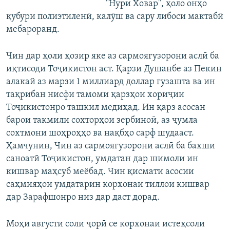
"Нури Ховар", ҳоло онҳо
қубури полиэтиленӣ, калӯш ва сару либоси мактабӣ
мебароранд.
Чин дар ҳоли ҳозир яке аз сармоягузорони аслӣ ба
иқтисоди Тоҷикистон аст. Қарзи Душанбе аз Пекин
алакай аз марзи 1 миллиард доллар гузашта ва ин
тақрибан нисфи тамоми қарзҳои хориҷии
Тоҷикистонро ташкил медиҳад. Ин қарз асосан
барои такмили сохторҳои зербиноӣ, аз ҷумла
сохтмони шоҳроҳҳо ва нақбҳо сарф шудааст.
Ҳамчунин, Чин аз сармоягузорони аслӣ ба бахши
саноатӣ Тоҷикистон, умдатан дар шимоли ин
кишвар маҳсуб меёбад. Чин қисмати асосии
саҳмияҳои умдатарин корхонаи тиллои кишвар
дар Зарафшонро низ дар даст дорад.
Моҳи августи соли ҷорӣ се корхонаи истеҳсоли