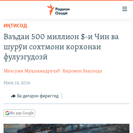
Пайвандҳои
дастрасӣ
Ҷаҳиш
ИҚТИСОД
ба
ГӮШАҲО
Ваъдаи 500 миллион $-и Чин ва
мояи
ГАПИ ОЗОД
СИЁСАТ
аслӣ
шурӯи сохтмони корхонаи
РӮЗГОРИ МУҲОҶИР
Ҷаҳиш
ИҚТИСОД
фулузгудозӣ
ба
САЛОМ, ХОҲАР
ҶОМЕА
феҳристи
Маъсуми Муҳаммадраҷаб
Хиромон Бақозода
ТАҲҚИҚОТ
ҚАЗИЯИ "КРОКУС"
аслӣ
Ҷаҳиш
Июн 14, 2016
ҶАНГ ДАР УКРАИНА
ОСИЁИ МАРКАЗӢ
ба
НАЗАРИ МАРДУМ
ФАРҲАНГ
Ба дигарон фиристед
ҷустор
ЧАНДРАСОНАӢ
МЕҲМОНИ ОЗОДӢ
БЛОГИСТОН
Мо дар Google
РӮЙХАТҲО
ВАРЗИШ
ОЗОДӢ ОНЛАЙН
ВИДЕО
КИТОБҲОИ ОЗОДӢ
НИГОРИСТОН