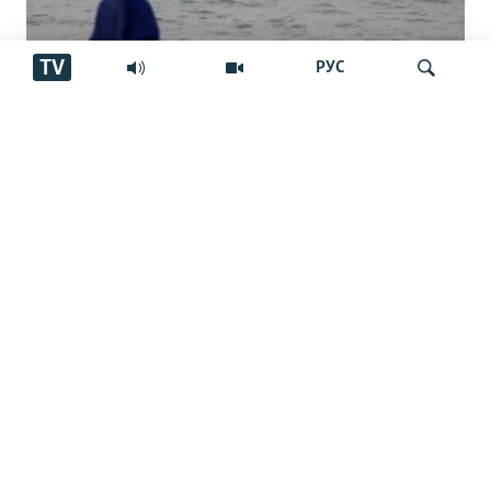
TV
РУС
Сипоҳ: тангаи Ҳурмуз танҳо баъди
Ҷустуҷӯ
қабули талабҳои Эрон боз мешавад