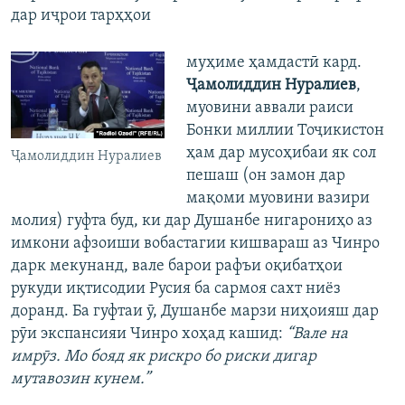
дар иҷрои тарҳҳои
муҳиме ҳамдастӣ кард.
Ҷамолиддин Нуралиев
,
муовини аввали раиси
Бонки миллии Тоҷикистон
ҳам дар мусоҳибаи як сол
Ҷамолиддин Нуралиев
пешаш (он замон дар
мақоми муовини вазири
молия) гуфта буд, ки дар Душанбе нигарониҳо аз
имкони афзоиши вобастагии кишвараш аз Чинро
дарк мекунанд, вале барои рафъи оқибатҳои
рукуди иқтисодии Русия ба сармоя сахт ниёз
доранд. Ба гуфтаи ӯ, Душанбе марзи ниҳоияш дар
рӯи экспансияи Чинро хоҳад кашид:
“Вале на
имрӯз. Мо бояд як рискро бо риски дигар
мутавозин кунем.”