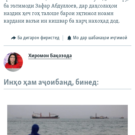
ба эътимоди Зафар Абдуллоев, дар даҳсолаҳои
наздик ҳеч гоҳ талоше барои эҳтимол ноамн
кардани вазъи ин кишвар ба харҷ нахоҳад дод.
Ба дигарон фиристед
Мо дар шабакаҳои иҷтимоӣ
Хиромон Бақозода
Инҳо ҳам аҷоибанд, бинед: