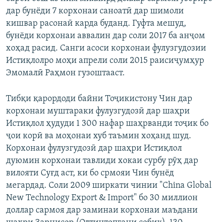
дар бунёди 7 корхонаи саноатӣ дар шимоли
кишвар расонаӣ карда буданд. Гуфта мешуд,
бунёди корхонаи аввалин дар соли 2017 ба анҷом
хоҳад расид. Санги асоси корхонаи фулузгудозии
Истиқлолро моҳи апрели соли 2015 раисиҷумҳур
Эмомалӣ Раҳмон гузоштааст.
Тибқи қарордоди байни Тоҷикистону Чин дар
корхонаи муштараки фулузгудозӣ дар шаҳри
Истиқлол ҳудуди 1 300 нафар шаҳрванди тоҷик бо
ҷои корӣ ва моҳонаи хуб таъмин хоҳанд шуд.
Корхонаи фулузгудозӣ дар шаҳри Истиқлол
дуюмин корхонаи тавлиди хокаи сурбу рӯҳ дар
вилояти Суғд аст, ки бо срмояи Чин бунёд
мегардад. Соли 2009 ширкати чинии "China Global
New Technology Export & Import" бо 30 миллион
доллар сармоя дар заминаи корхонаи маъдани