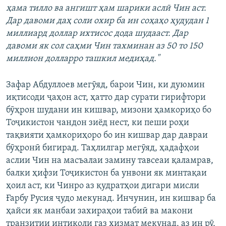
ҳама тилло ва ангишт ҳам шарики аслӣ Чин аст.
Дар давоми даҳ соли охир ба ин соҳаҳо ҳудудан 1
миллиард доллар ихтисос дода шудааст. Дар
давоми як сол саҳми Чин тахминан аз 50 то 150
миллион долларро ташкил медиҳад."
Зафар Абдуллоев мегӯяд, барои Чин, ки дуюмин
иқтисоди ҷаҳон аст, ҳатто дар сурати гирифтори
бӯҳрон шудани ин кишвар, мизони ҳамкориҳо бо
Тоҷикистон чандон зиёд нест, ки пеши роҳи
тақвияти ҳамкориҳоро бо ин кишвар дар давраи
бӯҳронӣ бигирад. Таҳлилгар мегӯяд, ҳадафҳои
аслии Чин на масъалаи замину тавсеаи қаламрав,
балки ҳифзи Тоҷикистон ба унвони як минтақаи
ҳоил аст, ки Чинро аз қудратҳои дигари мисли
Ғарбу Русия ҷудо мекунад. Инчунин, ин кишвар ба
ҳайси як манбаи захираҳои табиӣ ва макони
транзитии интиқоли газ хизмат мекунад, аз ин рӯ,