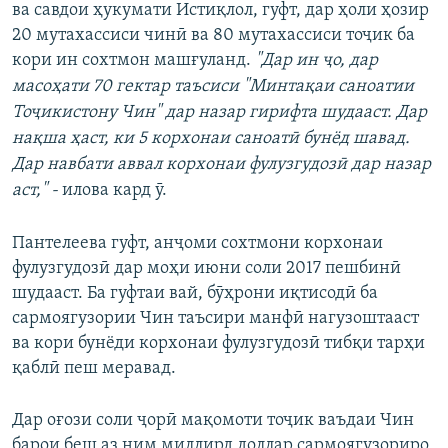
ва савдои ҳукумати Истиқлол, гуфт, дар ҳоли ҳозир
20 мутахассиси чинӣ ва 80 мутахассиси тоҷик ба
кори ин сохтмон машғуланд.
"Дар ин ҷо, дар
масоҳати 70 гектар таъсиси "Минтақаи саноатии
Тоҷикистону Чин" дар назар гирифта шудааст. Дар
нақша ҳаст, ки 5 корхонаи саноатӣ бунёд шавад.
Дар навбати аввал корхонаи фулузгудозӣ дар назар
аст,"
-
илова кард ӯ.
Пантелеева гуфт, анҷоми сохтмони корхонаи
фулузгудозӣ дар моҳи июни соли 2017 пешбинӣ
шудааст. Ба гуфтаи вай, бӯҳрони иқтисодӣ ба
сармоягузории Чин таъсири манфӣ нагузоштааст
ва кори бунёди корхонаи фулузгудозӣ тибқи тарҳи
қаблӣ пеш меравад.
Дар оғози соли ҷорӣ мақомоти тоҷик ваъдаи Чин
барои беш аз ним миллирд доллар сармоягузориро