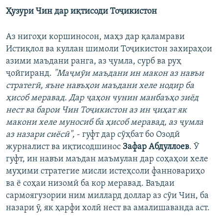
Ҳузури Чин дар иқтисоди Тоҷикистон
Аз нигоҳи коршиносон, маҳз дар қаламрави
Истиқлол ва куллан шимоли Тоҷикистон захираҳои
азими маъдани ранга, аз ҷумла, сурб ва руҳ
ҷойгиранд.
"Маҷмӯи маъдани ин макон аз навъи
стратегӣ, яъне навъҳои маъдани хеле нодир ба
ҳисоб меравад. Дар ҷаҳон чунин манбаъҳо зиёд
нест ва барои Чин Тоҷикистон аз ин ҷиҳат як
макони хеле муносиб ба ҳисоб меравад, аз ҷумла
аз назари сиёсӣ",
- гуфт дар сӯҳбат бо Озодӣ
журналист ва иқтисодшинос
Зафар Абдуллоев
. Ӯ
гуфт, ин навъи маъдан маъмулан дар соҳаҳои хеле
муҳими стратегие мисли истеҳсоли фанновариҳо
ва ё соҳаи низомӣ ба кор меравад. Ваъдаи
сармоягузории ним миллард доллар аз сӯи Чин, ба
назари ӯ, як ҳарфи холӣ нест ва амалишаванда аст.