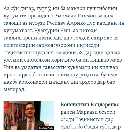
Аз сӯи дигар, гуфт ӯ, ин ба маънои пуштибонии
ҳукумати президент Эмомалӣ Раҳмон ва ҳам
талоши аз нуфузи Русияву Амрико дур кардани ин
ҳукумат аст. Ҷумҳурии Чин, аз нигоҳи
таҳлилгарони иқтисодӣ, дар солҳои охир яке аз
пештозтарин сармоягузорони иқтисоди
Тоҷикистон шудааст. Наздики 58 дарсади ҳаҷми
умумии сармояҳои хориҷиро ба ин кишвар маҳз
Чин ва умдатан тавассути ҳукумати ин кишвар
ироа карда, бахшҳои сохтмону роҳсозӣ, бунёди
нақбу корхонаҳои маъдану дигарҳоро дар бар
мегирад.
Константин Бондаренко
,
раиси Маркази бозори
озоди Тоҷикистон дар
сӯҳбат бо Озодӣ гуфт, дар