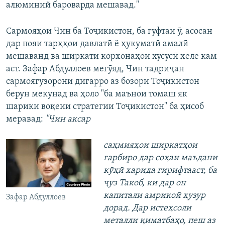
алюминий бароварда мешавад."
Сармояҳои Чин ба Тоҷикистон, ба гуфтаи ӯ, асосан
дар пояи тарҳҳои давлатӣ ё ҳукуматӣ амалӣ
мешаванд ва ширкати корхонаҳои хусусӣ хеле кам
аст. Зафар Абдуллоев мегӯяд, Чин тадриҷан
сармоягузорони дигарро аз бозори Тоҷикистон
берун мекунад ва ҳоло "ба маънои томаш як
шарики воқеии стратегии Тоҷикистон" ба ҳисоб
меравад:
"Чин аксар
саҳмияҳои ширкатҳои
ғарбиро дар соҳаи маъдани
кӯҳӣ харида гирифтааст, ба
ҷуз Такоб, ки дар он
капитали амрикоӣ ҳузур
Зафар Абдуллоев
дорад. Дар истеҳсоли
металли қиматбаҳо, пеш аз